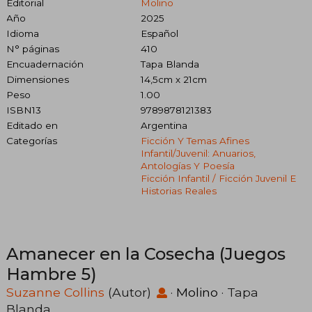
Editorial
Molino
Año
2025
Idioma
Español
N° páginas
410
Encuadernación
Tapa Blanda
Dimensiones
14,5cm x 21cm
Peso
1.00
ISBN13
9789878121383
Editado en
Argentina
Categorías
Ficción Y Temas Afines
Infantil/juvenil: Anuarios,
Antologías Y Poesía
Ficción Infantil / Ficción Juvenil E
Historias Reales
Amanecer en la Cosecha (Juegos
Hambre 5)
Suzanne Collins
(Autor)
·
Molino
· Tapa
Blanda