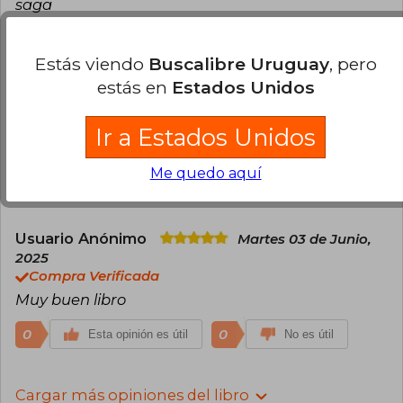
saga
fue adaptada exitosamente al cine,
consolidando a Collins como una de las autoras
1
más influyentes del siglo XXI.
0
Esta opinión es útil
No es útil
Estás viendo
Buscalibre Uruguay
, pero
estás en
Estados Unidos
Usuario Anónimo
Martes 03 de Junio,
2025
Compra Verificada
Ir a Estados Unidos
Las primeros 5 estrellas del año
Me quedo aquí
1
0
Esta opinión es útil
No es útil
Usuario Anónimo
Martes 03 de Junio,
2025
Compra Verificada
Muy buen libro
0
0
Esta opinión es útil
No es útil
Cargar más opiniones del libro