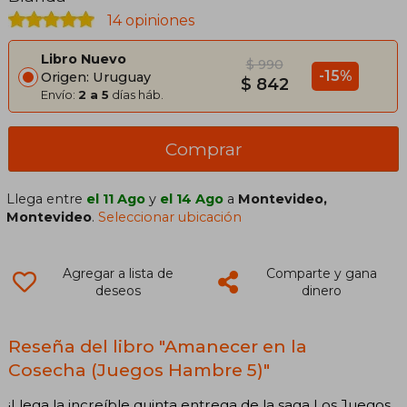
14 opiniones
Libro Nuevo
$ 990
-15%
Origen: Uruguay
$ 842
Envío:
2 a 5
días háb.
Comprar
Llega entre
el 11 Ago
y
el 14 Ago
a
Montevideo,
Montevideo
.
Seleccionar ubicación
Agregar a lista de
Comparte y gana
deseos
dinero
Reseña del libro "Amanecer en la
Cosecha (Juegos Hambre 5)"
¡Llega la increíble quinta entrega de la saga Los Juegos