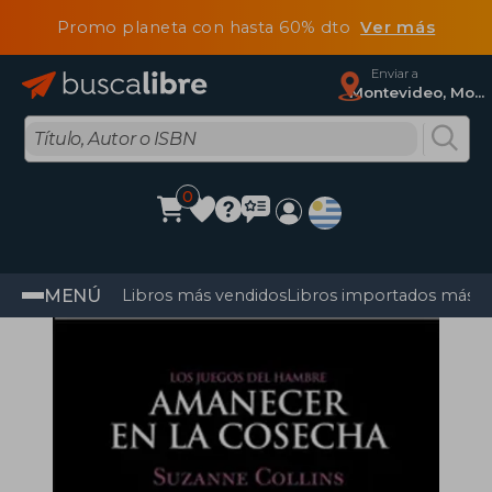
Promo planeta con hasta 60% dto
Ver más
Enviar a
Montevideo, Montevideo
0
MENÚ
Libros más vendidos
Libros importados más v