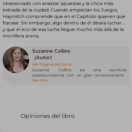
obsesionado con analizar apuestas y la chica más
estirada de la ciudad. Cuando empiezan los Juegos,
Haymitch comprende que en el Capitolio quieren que
fracase. Sin embargo, algo dentro de él desea luchar…
y que el eco de esa lucha llegue mucho más allá de la
mortífera arena.
Suzanne Collins
(Autor)
Ver Página del Autor
Suzanne Collins es una escritora
estadounidense con un gran reconocimiento
Ver más
internacional, conocida principalmente por su
exitosa saga Los Juegos del Hambre. Nacida el
10 de agosto de 1962 en Hartford, Connecticut,
Collins creció en una familia militar, lo que influyó
profundamente en su perspectiva y en los
temas que aborda en sus obras.
Opiniones del libro
Collins estudió Drama y Telecomunicaciones en
la Universidad de Indiana, además de obtener
una maestría en escritura dramática de la