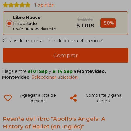
1 opinión
Libro Nuevo
$ 2.036
-50%
Importado
$ 1.018
Envío:
16 a 25
días háb.
Costos de importación incluídos en el precio ✅
Comprar
Llega entre
el 01 Sep
y
el 14 Sep
a
Montevideo,
Montevideo
.
Seleccionar ubicación
Agregar a lista de
Comparte y gana
deseos
dinero
Reseña del libro "Apollo's Angels: A
History of Ballet (en Inglés)"