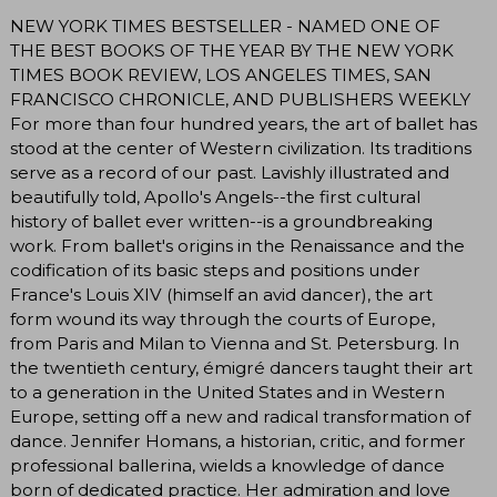
NEW YORK TIMES BESTSELLER - NAMED ONE OF
THE BEST BOOKS OF THE YEAR BY THE NEW YORK
TIMES BOOK REVIEW, LOS ANGELES TIMES, SAN
FRANCISCO CHRONICLE, AND PUBLISHERS WEEKLY
For more than four hundred years, the art of ballet has
stood at the center of Western civilization. Its traditions
serve as a record of our past. Lavishly illustrated and
beautifully told, Apollo's Angels--the first cultural
history of ballet ever written--is a groundbreaking
work. From ballet's origins in the Renaissance and the
codification of its basic steps and positions under
France's Louis XIV (himself an avid dancer), the art
form wound its way through the courts of Europe,
from Paris and Milan to Vienna and St. Petersburg. In
the twentieth century, émigré dancers taught their art
to a generation in the United States and in Western
Europe, setting off a new and radical transformation of
dance. Jennifer Homans, a historian, critic, and former
professional ballerina, wields a knowledge of dance
born of dedicated practice. Her admiration and love