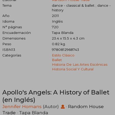
Tema
dance - classical & ballet ; dance -
history
Año
2011
Idioma
Inglés
N° páginas
720
Encuadernación
Tapa Blanda
Dimensiones
23.4 x 15.5 x 4.3 cm
Peso
0.82 kg.
ISBN13
9780812968743
Categorías
Estilo Clásico
Ballet
Historia De Las Artes Escénicas
Historia Social Y Cultural
Apollo's Angels: A History of Ballet
(en Inglés)
Jennifer Homans
(Autor)
·
Random House
Trade
· Tapa Blanda