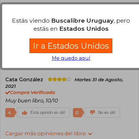
14
3
Esta opinión es útil
No es útil
Estás viendo
Buscalibre Uruguay
, pero
Belén M
estás en
Estados Unidos
Martes 03 de Agosto, 2021
Compra Verificada
Muy buena historia. Buen romance y desarrollo de
Ir a Estados Unidos
la historia. Calidad excelente
Me quedo aquí
13
3
Esta opinión es útil
No es útil
Cata González
Martes 31 de Agosto,
2021
Compra Verificada
Muy buen libro, 10/10
4
0
Esta opinión es útil
No es útil
Cargar más opiniones del libro