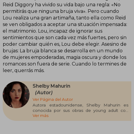
Reid Diggory ha vivido su vida bajo una regla: «No
permitirás que ninguna bruja viva». Pero cuando
Lou realiza una gran artimaña, tanto ella como Reid
se ven obligados a aceptar una situación impensada:
el matrimonio. Lou, incapaz de ignorar sus
sentimientos que son cada vez más fuertes, pero sin
poder cambiar quién es, Lou debe elegir. Asesino de
brujas: La bruja blanca se desarrolla en un mundo
de mujeres empoderadas, magia oscura y donde los
romances son fuera de serie. Cuando lo termines de
leer, querrás más.
Shelby Mahurin
(Autor)
Ver Página del Autor
Autora estadounidense, Shelby Mahurin es
conocida por sus obras de young adult con
Ver más
tintes de fantasía. Creció en una pequeña
granja de Indiana y fue allí donde cultivó su gran
imaginación, que terminaría plasmando sobre
papel y convirtiendo en historias.