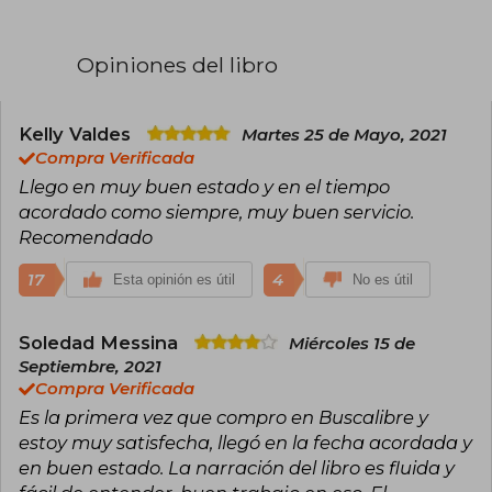
La idea para escribir su saga más famosa,
Asesino de brujas, surgió gracias a las llamadas
Opiniones del libro
Dames Blanches, unas criaturas a veces brujas,
a veces espíritus, del folklore francés. A partir de
estos seres mitológicos fue dando forma a la
trama y los personajes de sus novelas.
Kelly Valdes
Martes 25 de Mayo, 2021
Compra Verificada
En 2019 vio la luz la primera entrega de la serie,
Llego en muy buen estado y en el tiempo
Asesino de brujas. La bruja blanca, con la que
acordado como siempre, muy buen servicio.
Mahurin llegó a ocupar la segunda posición en
la lista de bestsellers del New York Times. Más
Recomendado
adelante se publicarían la segunda y tercera
parte, y se traducirían a otros idiomas como el
17
4
Esta opinión es útil
No es útil
español.
Soledad Messina
Miércoles 15 de
Septiembre, 2021
Compra Verificada
Es la primera vez que compro en Buscalibre y
estoy muy satisfecha, llegó en la fecha acordada y
en buen estado. La narración del libro es fluida y