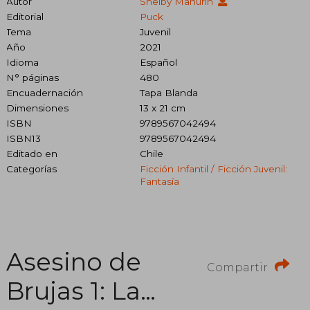
Autor
Shelby Mahurin
Editorial
Puck
Tema
Juvenil
Año
2021
Idioma
Español
N° páginas
480
Encuadernación
Tapa Blanda
Dimensiones
13 x 21 cm
ISBN
9789567042494
ISBN13
9789567042494
Editado en
Chile
Categorías
Ficción Infantil / Ficción Juvenil:
Fantasía
Asesino de
Compartir
Brujas 1: La