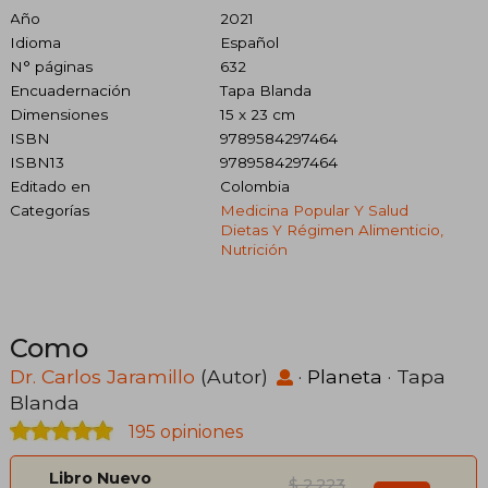
Año
2021
Idioma
Español
N° páginas
632
Encuadernación
Tapa Blanda
Dimensiones
15 x 23 cm
ISBN
9789584297464
ISBN13
9789584297464
Editado en
Colombia
Categorías
Medicina Popular Y Salud
Dietas Y Régimen Alimenticio,
Nutrición
Como
Dr. Carlos Jaramillo
(Autor)
·
Planeta
· Tapa
Blanda
195 opiniones
Libro Nuevo
$ 2.223