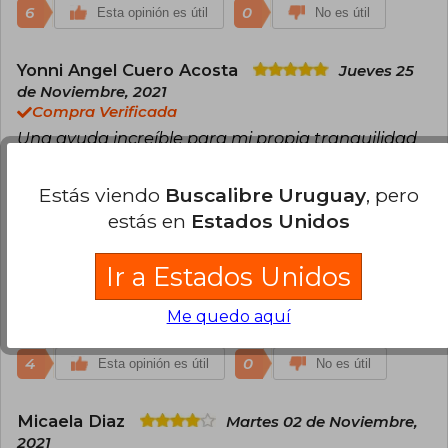
6
0
Esta opinión es útil
No es útil
Yonni Angel Cuero Acosta
Jueves 25
de Noviembre, 2021
Compra Verificada
Una ayuda increíble para mi propia tranquilidad
al empoderarme de mi dieta.
Estás viendo
Buscalibre Uruguay
, pero
9
3
Esta opinión es útil
No es útil
estás en
Estados Unidos
Javiera Cortés Labbé
Viernes 05 de
Ir a Estados Unidos
Noviembre, 2021
Compra Verificada
Me quedo aquí
muy interesante el libro y llego impecable a region
4
0
Esta opinión es útil
No es útil
Micaela Diaz
Martes 02 de Noviembre,
2021