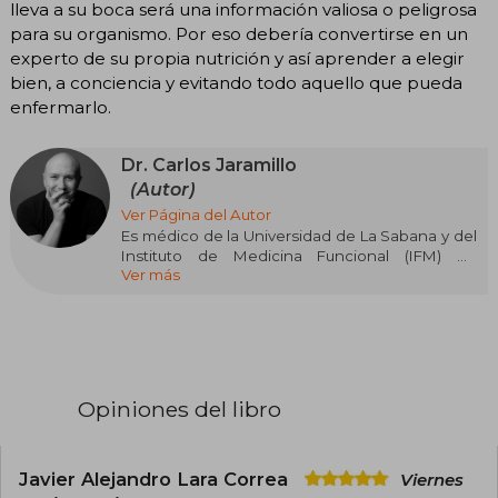
lleva a su boca será una información valiosa o peligrosa
para su organismo. Por eso debería convertirse en un
experto de su propia nutrición y así aprender a elegir
bien, a conciencia y evitando todo aquello que pueda
enfermarlo.
Dr. Carlos Jaramillo
(Autor)
Ver Página del Autor
Es médico de la Universidad de La Sabana y del
Instituto de Medicina Funcional (IFM) en
Ver más
Estados Unidos. Tiene especialidades en
Antiedad (A4M) y Fisiología y Bioquímica Clínica
(Universidad de Harvard). Inició su camino en la
nutrición de la mano de Stanley Dudrick, quien
fuera su maestro en el programa de Nutrición
Clínica e Hiperalimentación en la Universidad de
Yale.
Opiniones del libro
Es fundador del Instituto de Medicina Funcional
en el territorio hispano y tiene práctica clínica
en Bogotá, Colombia. Trabaja como docente y
Javier Alejandro Lara Correa
Viernes
asesor en investigación y desarrollo para