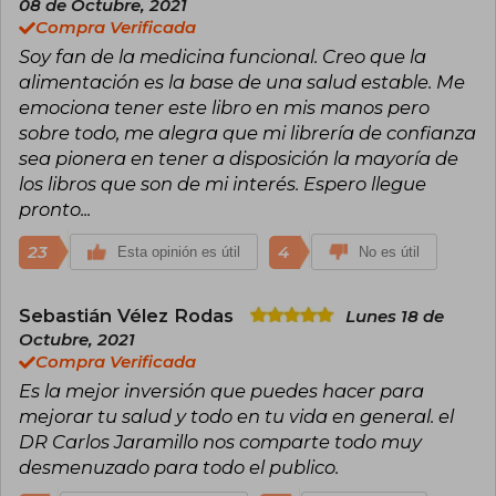
08 de Octubre, 2021
empresas multinacionales de alimentos. Es
Compra Verificada
speaker, autor, instagramer de medio tiempo,
Soy fan de la medicina funcional. Creo que la
cocinero aficionado, esposo y padre orgulloso.
Su pasión es encontrar la cura de raíz de las
alimentación es la base de una salud estable. Me
enfermedades crónicas y su misión, “educar
emociona tener este libro en mis manos pero
con ciencia” al mayor número de personas
sobre todo, me alegra que mi librería de confianza
posible.
sea pionera en tener a disposición la mayoría de
los libros que son de mi interés. Espero llegue
pronto...
23
4
Esta opinión es útil
No es útil
Sebastián Vélez Rodas
Lunes 18 de
Octubre, 2021
Compra Verificada
Es la mejor inversión que puedes hacer para
mejorar tu salud y todo en tu vida en general. el
DR Carlos Jaramillo nos comparte todo muy
desmenuzado para todo el publico.