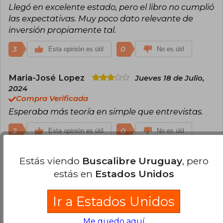
Llegó en excelente estado, pero el libro no cumplió
las expectativas. Muy poco dato relevante de
inversión propiamente tal.
3
0
Esta opinión es útil
No es útil
Maria-José Lopez
Jueves 18 de Julio,
2024
Compra Verificada
Esperaba más teoría en simple que entrevistas.
2
0
Esta opinión es útil
No es útil
Alan Araos
Estás viendo
Buscalibre Uruguay
, pero
Sábado 27 de Diciembre,
2025
estás en
Estados Unidos
Buena estructura igual que el libro anterior de
peras y finanzas. Relata vidas es distintas tipos de
Ir a Estados Unidos
inversionistas chilenos no profundizando en cada
tipo de inversion, deja bastante que desear.
Me quedo aquí