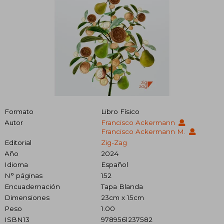
Formato
Libro Físico
Autor
Francisco Ackermann
Francisco Ackermann M.
Editorial
Zig-Zag
Año
2024
Idioma
Español
N° páginas
152
Encuadernación
Tapa Blanda
Dimensiones
23cm x 15cm
Peso
1.00
ISBN13
9789561237582