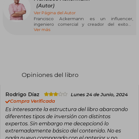
(Autor)
Ver Página del Autor
Francisco Ackermann es un influencer,
ingeniero comercial y creador del exitoso
Ver más
podcast Con Peras y Finanzas. Posee un
magíster en Innovación y Emprendimiento de la
Universidad Adolfo Ibáñez y se ha dedicado a la
creación de diversas plataformas enfocadas en
la educación financiera, con el objetivo de
conectar y ayudar a 100 millones de personas a
mejorar su conocimiento y manejo de las
finanzas personales.
Opiniones del libro
Sus libros, Con Peras y Finanzas (2023) y Con
Peras e Inversiones (2024), son extensiones de
su enfoque práctico y accesible para explicar
Rodrigo Díaz
Lunes 24 de Junio, 2024
temas complejos de finanzas e inversiones a un
Compra Verificada
público amplio. Ackermann es un referente en
la promoción de hábitos financieros
Es interesante la estructura del libro abarcando
responsables y efectivos, utilizando un estilo
diferentes tipos de inversión con distintos
cercano y educativo para empoderar a sus
expertos. Sin embargo me decepcionó lo
seguidores.
extremadamente básico del contenido. No es
nada nuevo comparado con el anterior y no