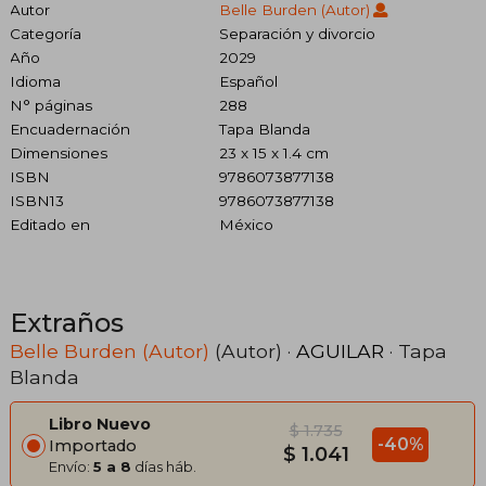
Autor
Belle Burden (Autor)
Categoría
Separación y divorcio
Año
2029
Idioma
Español
N° páginas
288
Encuadernación
Tapa Blanda
Dimensiones
23 x 15 x 1.4 cm
ISBN
9786073877138
ISBN13
9786073877138
Editado en
México
Extraños
Belle Burden (Autor)
(Autor) ·
AGUILAR
· Tapa
Blanda
Libro Nuevo
$ 1.735
-40%
Importado
$ 1.041
Envío:
5 a 8
días háb.