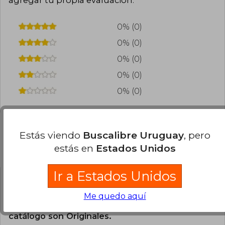
0% (0)
0% (0)
0% (0)
0% (0)
0% (0)
Estás viendo
Buscalibre Uruguay
, pero
estás en
Estados Unidos
Preguntas frecuentes sobre el libro
Ir a Estados Unidos
¿El libro es original?
Me quedo aquí
Todos los libros de nuestro
catálogo son Originales.