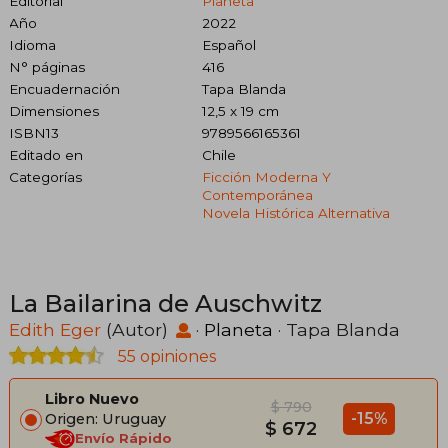
Editorial
Planeta
Año
2022
Idioma
Español
N° páginas
416
Encuadernación
Tapa Blanda
Dimensiones
12,5 x 19 cm
ISBN13
9789566165361
Editado en
Chile
Categorías
Ficción Moderna Y
Contemporánea
Novela Histórica Alternativa
La Bailarina de Auschwitz
Edith Eger
(Autor)
·
Planeta
· Tapa Blanda
55 opiniones
Libro Nuevo
$ 790
-15%
Origen: Uruguay
$ 672
Envío Rápido