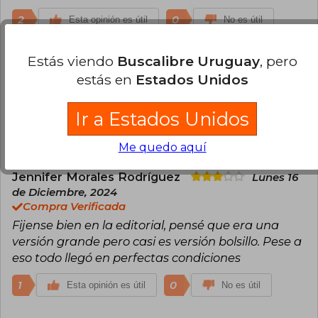
2
0
Esta opinión es útil
No es útil
Estás viendo
Buscalibre Uruguay
, pero
Raquel Sánchez San Martín
Miércoles
08 de Marzo, 2023
estás en
Estados Unidos
Compra Verificada
Muy bueno lo recomiendo
Ir a Estados Unidos
1
0
Esta opinión es útil
No es útil
Me quedo aquí
Jennifer Morales Rodríguez
Lunes 16
de Diciembre, 2024
Compra Verificada
Fijense bien en la editorial, pensé que era una
versión grande pero casi es versión bolsillo. Pese a
eso todo llegó en perfectas condiciones
1
0
Esta opinión es útil
No es útil