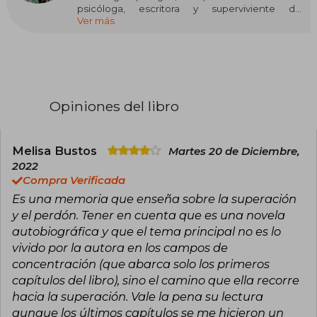
psicóloga, escritora y superviviente del
Ver más
Holocausto. En 1944, siendo una adolescente,
fue enviada al campo de concentración de
Auschwitz, donde soportó los horrores del
genocidio nazi. Tras sobrevivir, huyó a
Checoslovaquia y más tarde emigró a los
Estados Unidos, donde se doctoró en
Psicología y trabajó bajo la guía de Viktor Frankl,
Opiniones del libro
autor de "El hombre en busca de sentido".
Actualmente, es profesora en la Universidad de
California y dirige una clínica en La Jolla,
California.
Melisa Bustos
Martes 20 de Diciembre,
2022
Su obra literaria incluye los libros "La bailarina de
Compra Verificada
Auschwitz" (2018), un testimonio desgarrador y
Es una memoria que enseña sobre la superación
esperanzador sobre su experiencia en los
campos de concentración, y "En Auschwitz no
y el perdón. Tener en cuenta que es una novela
había Prozac" (2020), donde combina su
autobiográfica y que el tema principal no es lo
experiencia personal con estrategias
vivido por la autora en los campos de
terapéuticas para sanar el trauma. Ha sido
concentración (que abarca solo los primeros
protagonista de documentales y fue elegida
para dar el discurso de homenaje a Viktor Frankl
capítulos del libro), sino el camino que ella recorre
en su noventa aniversario, durante la
hacia la superación. Vale la pena su lectura
Conferencia Internacional de Logoterapia.
aunque los últimos capítulos se me hicieron un