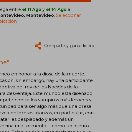
lega entre
el 11 Ago
y
el 14 Ago
a
ontevideo, Montevideo
.
Seleccionar
bicación
Comparte y gana dinero
che"
orneo en honor a la diosa de la muerte,
ocasión, sin embargo, hay una participante
optiva del rey de los Nacidos de la
ara desventaja. Este mundo está diseñado
mpetir contra los vampiros más feroces y
rtunidad para ser algo más que una presa
ca peligrosas alianzas, en particular, con
matar, es despiadado y además un
e avecina una tormenta —como un oscuro