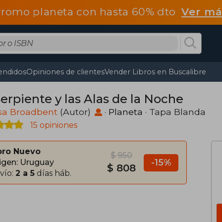
romo planeta con hasta 60% dto
Ver má
endidos
Opiniones de clientes
Vender Libros en Buscalibre
erpiente y las Alas de la Noche
ssa Broadbent
(Autor)
·
Planeta
· Tapa Blanda
15 opiniones
bro Nuevo
$ 950
-15%
igen: Uruguay
$ 808
vío:
2 a 5
días háb.