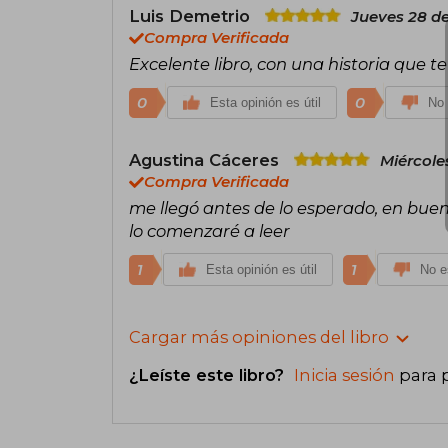
Luis Demetrio
Jueves 28 d
Compra Verificada
Excelente libro, con una historia que t
0
0
Esta opinión es útil
No 
Agustina Cáceres
Miércole
Compra Verificada
me llegó antes de lo esperado, en buen
lo comenzaré a leer
1
1
Esta opinión es útil
No es
Cargar más opiniones del libro
¿Leíste este libro?
Inicia sesión
para 