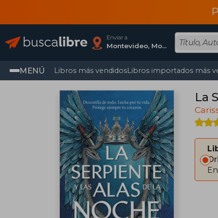
P
Enviar a
Montevideo, Montevideo
MENÚ
Libros más vendidos
Libros importados más v
La S
Cari
Li
Or
En