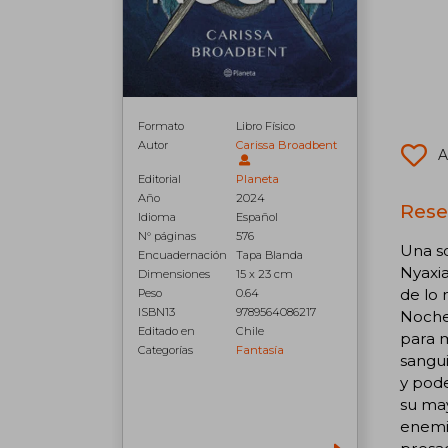
Formato
Libro Físico
Autor
Carissa Broadbent
A
Editorial
Planeta
Año
2024
Rese
Idioma
Español
N° páginas
576
Una so
Encuadernación
Tapa Blanda
Nyaxia
Dimensiones
15 x 23 cm
de lo 
Peso
0.64
ISBN13
9789564086217
Noche.
Editado en
Chile
para m
Categorías
Fantasía
sangui
y pode
su may
enemi