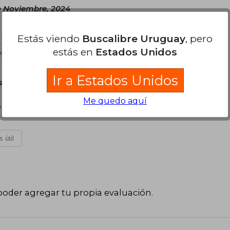
e Noviembre, 2024
e atrapa y libera tu imaginación.
Estás viendo
Buscalibre Uruguay
, pero
estás en
Estados Unidos
es útil
Ir a Estados Unidos
s 18 de Diciembre, 2024
Me quedo aquí
 estado y con su boleta, está muy bonito, pronto
 útil
poder agregar tu propia evaluación
.