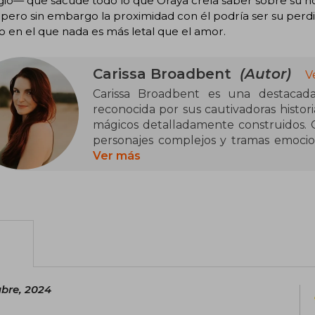
gio— que sacude todo lo que Oraya creía saber sobre su h
 pero sin embargo la proximidad con él podría ser su perdic
 en el que nada es más letal que el amor.
Carissa Broadbent
(Autor)
V
Carissa Broadbent es una destacada
reconocida por sus cautivadoras histor
mágicos detalladamente construidos. 
personajes complejos y tramas emocio
destacado en el género de la fantasía é
Ver más
Desde su debut, Broadbent ha cautiv
obras como "The Serpent and the Wings
Crowns of Nyaxia, que mezcla política, 
estilo inmersivo y sus descripciones
universos fascinantes, donde el coraje, 
un papel central.
ubre, 2024
Inspirada por su amor por los videojue
fantástica, Carissa Broadbent construye