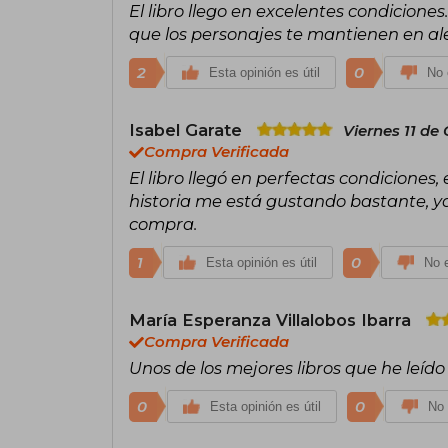
El libro llego en excelentes condicione
que los personajes te mantienen en ale
2
0
Esta opinión es útil
No 
Isabel Garate
Viernes 11 de
Compra Verificada
El libro llegó en perfectas condiciones,
historia me está gustando bastante, y
compra.
1
0
Esta opinión es útil
No e
María Esperanza Villalobos Ibarra
Compra Verificada
Unos de los mejores libros que he leído
0
0
Esta opinión es útil
No 