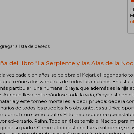
L
M
u
gregar a lista de deseos
ña del libro "La Serpiente y las Alas de la No
la vez cada cien años, se celebra el Kejari, el legendario t
, que reúne a los vampiros de todos los rincones. En esta 
más particular: una humana, Oraya, que además es la hija ad
 Aunque lleva entrenándose toda la vida, Oraya está en cl
atarla y este torneo mortal es la peor prueba: deberá co
narios de todos los pueblos. No obstante, es su única opo
r cumplir un sueño oculto. El torneo requerirá que establez
or adversario, Raihn. Todo en él es temible. Nacido para 
go de su padre. Como si todo esto no fuera suficiente, s