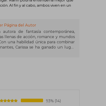
ogar. Raihn podría entenderla mejor que
ión. Al fin y al cabo, ambos viven en un
er Página del Autor
 autora de fantasía contemporánea,
ias llenas de acción, romance y mundos
Con una habilidad única para combinar
nantes, Carissa se ha ganado un lugar
pica.
ado a lectores de todo el mundo con
 of Night", parte de su aclamada serie
intrigas y criaturas sobrenaturales. Su
 vívidas transportan a los lectores a
la lealtad y los secretos oscuros juegan
gos, los mitos antiguos y la literatura
93% (14)
 tramas que invitan a reflexionar sobre