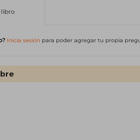
libro
o?
Inicia sesión
para poder agregar tu propia preg
ibre