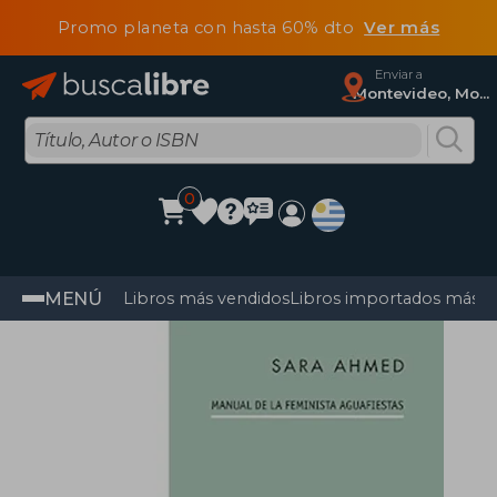
Promo planeta con hasta 60% dto
Ver más
Enviar a
Montevideo, Montevideo
0
MENÚ
Libros más vendidos
Libros importados más v