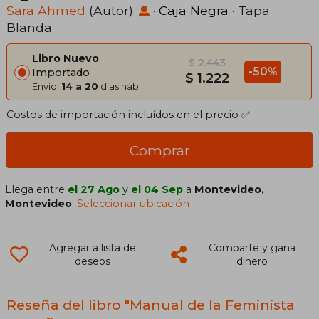
Sara Ahmed
(Autor)
·
Caja Negra
· Tapa
Blanda
Libro Nuevo
$ 2.443
-50%
Importado
$ 1.222
Envío:
14 a 20
días háb.
Costos de importación incluídos en el precio ✅
Comprar
Llega entre
el 27 Ago
y
el 04 Sep
a
Montevideo,
Montevideo
.
Seleccionar ubicación
Agregar a lista de
Comparte y gana
deseos
dinero
Reseña del libro "Manual de la Feminista