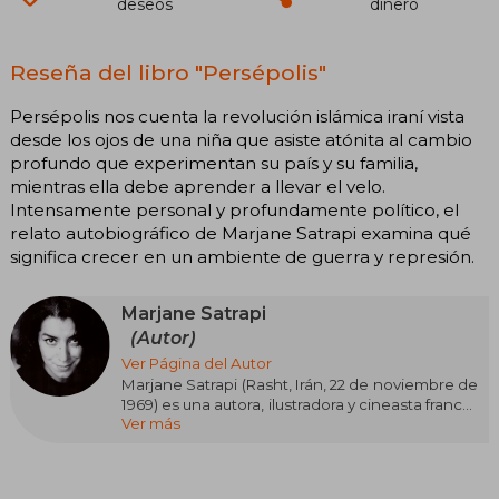
deseos
dinero
Reseña del libro "Persépolis"
Persépolis nos cuenta la revolución islámica iraní vista
desde los ojos de una niña que asiste atónita al cambio
profundo que experimentan su país y su familia,
mientras ella debe aprender a llevar el velo.
Intensamente personal y profundamente político, el
relato autobiográfico de Marjane Satrapi examina qué
significa crecer en un ambiente de guerra y represión.
Marjane Satrapi
(Autor)
Ver Página del Autor
Marjane Satrapi (Rasht, Irán, 22 de noviembre de
1969) es una autora, ilustradora y cineasta franco-
Ver más
iraní, famosa por su novela gráfica Persépolis,
donde narra su infancia y juventud durante la
Revolución Islámica. Satrapi emigró a Francia en
su adolescencia, donde desarrolló su carrera