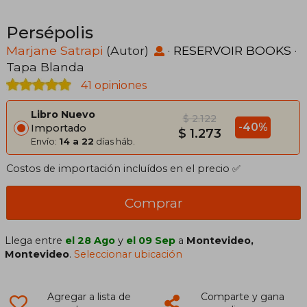
Persépolis
Marjane Satrapi
(Autor)
·
RESERVOIR BOOKS
·
Tapa Blanda
41 opiniones
Libro Nuevo
$ 2.122
-40%
Importado
$ 1.273
Envío:
14 a 22
días háb.
Costos de importación incluídos en el precio ✅
Comprar
Llega entre
el 28 Ago
y
el 09 Sep
a
Montevideo,
Montevideo
.
Seleccionar ubicación
Agregar a lista de
Comparte y gana