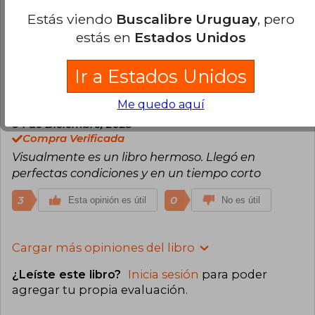
Compra Verificada
Estás viendo
Buscalibre Uruguay
, pero
Llego en el tiempo indicado y en buen estado,
estás en
Estados Unidos
apesar que no vino con su forro de plástico film. .
4
1
Esta opinión es útil
No es útil
Ir a Estados Unidos
Me quedo aquí
Jenny Lorena Guasca Cortes
Jueves
04 de Diciembre, 2025
Compra Verificada
Visualmente es un libro hermoso. Llegó en
perfectas condiciones y en un tiempo corto
3
0
Esta opinión es útil
No es útil
Cargar más opiniones del libro
¿Leíste este libro?
Inicia sesión
para poder
agregar tu propia evaluación
.