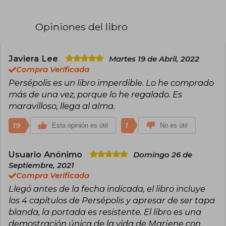
artística. Además de Persépolis, destacan Pollo
con ciruelas y Bordados entre sus obras más
conocidas. Ha recibido premios como el Premio
Opiniones del libro
del Jurado en el Festival de Cannes por la
adaptación cinematográfica de Persépolis.
Satrapi es celebrada por su estilo visual y su
capacidad para abordar temas políticos y
Javiera Lee
Martes 19 de Abril, 2022
personales con honestidad y humor.
Compra Verificada
Persépolis es un libro imperdible. Lo he comprado
más de una vez, porque lo he regalado. Es
maravilloso, llega al alma.
19
1
Esta opinión es útil
No es útil
Usuario Anónimo
Domingo 26 de
Septiembre, 2021
Compra Verificada
Llegó antes de la fecha indicada, el libro incluye
los 4 capítulos de Persépolis y apresar de ser tapa
blanda, la portada es resistente. El libro es una
demostración única de la vida de Marjene con