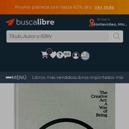
Promo planeta con hasta 60% dto
Ver más
Enviar a
Montevideo, Montevideo
0
MENÚ
Libros más vendidos
Libros importados más v