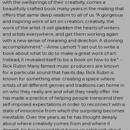
with the wellsprings of their creativity, comes a
beautifully crafted book many years in the making that
offers that same deep wisdom to all of us. "A gorgeous
and inspiring work of art on creation, creativity, the
work of the artist. It will gladden the hearts of writers
and artists everywhere, and get them working again
with a new sense of meaning and direction. A stunning
accomplishment." --Anne Lamott "I set out to write a
book about what to do to make a great work of art.
Instead, it revealed itself to be a book on how to be." --
Rick Rubin Many famed music producers are known
for a particular sound that has its day. Rick Rubin is
known for something else: creating a space where
artists of all different genres and traditions can home in
on who they really are and what they really offer. He
has made a practice of helping people transcend their
self-imposed expectations in order to reconnect with a
state of innocence from which the surprising becomes
inevitable. Over the years, as he has thought deeply
about where creativity comes from and where it
doesn't, he has learned that being an artist isn't about