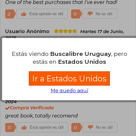
One of the best purchases that I've ever had!
2
0
Esta opinión es útil
No es útil
Usuario Anónimo
Martes 17 de Junio,
2025
Compra Verificada
Muy lindo! la edición de tapa dura es hermosa.
Estás viendo
Buscalibre Uruguay
, pero
Además de un gran libro, un lindo objeto para
estás en
Estados Unidos
tener en la repisa.
Ir a Estados Unidos
1
0
Esta opinión es útil
No es útil
Me quedo aquí
Flavia Delgado
Domingo 07 de Julio,
2024
Compra Verificada
great book, totally recomend
0
0
Esta opinión es útil
No es útil