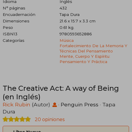
Idioma
Inglés
N° páginas
432
Encuadernación
Tapa Dura
Dimensiones
21.6 x 15.7 x 3.3 cm
Peso
0.61 kg.
ISBN13
9780593652886
Categorías
Música
Fortalecimiento De La Memoria Y
Técnicas Del Pensamiento
Mente, Cuerpo Y Espíritu:
Pensamiento Y Práctica
The Creative Act: A way of Being
(en Inglés)
Rick Rubin
(Autor)
·
Penguin Press
· Tapa
Dura
20 opiniones