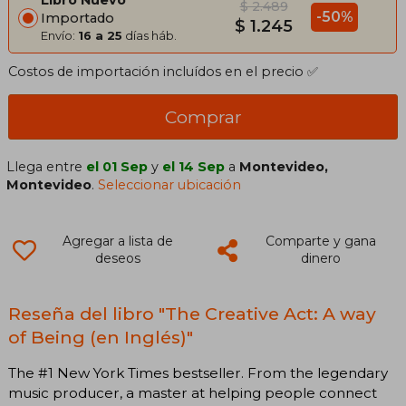
Libro Nuevo
$ 2.489
-50%
Importado
$ 1.245
Envío:
16 a 25
días háb.
Costos de importación incluídos en el precio ✅
Comprar
Llega entre
el 01 Sep
y
el 14 Sep
a
Montevideo,
Montevideo
.
Seleccionar ubicación
Agregar a lista de
Comparte y gana
deseos
dinero
Reseña del libro "The Creative Act: A way
of Being (en Inglés)"
The #1 New York Times bestseller. From the legendary
music producer, a master at helping people connect