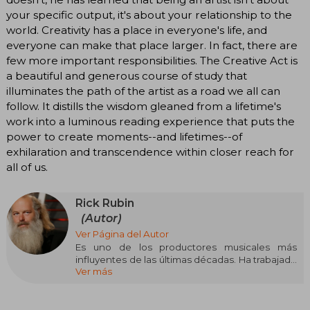
your specific output, it's about your relationship to the
world. Creativity has a place in everyone's life, and
everyone can make that place larger. In fact, there are
few more important responsibilities. The Creative Act is
a beautiful and generous course of study that
illuminates the path of the artist as a road we all can
follow. It distills the wisdom gleaned from a lifetime's
work into a luminous reading experience that puts the
power to create moments--and lifetimes--of
exhilaration and transcendence within closer reach for
all of us.
Rick Rubin
(Autor)
Ver Página del Autor
Es uno de los productores musicales más
influyentes de las últimas décadas. Ha trabajado
Ver más
con algunos de los artistas más importantes de
la industria musical: Johnny Cash, Beastie Boys,
Red Hot Chili Peppers, Jay Z, entre otros. Es un
defensor de la meditación y el bienestar