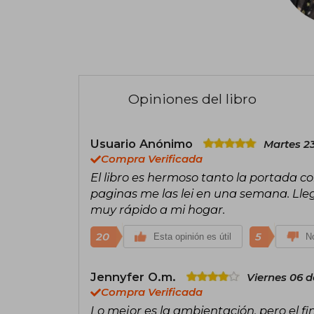
Opiniones del libro
Usuario Anónimo
Martes 23
Compra Verificada
El libro es hermoso tanto la portada co
paginas me las lei en una semana. Lleg
muy rápido a mi hogar.
20
5
Esta opinión es útil
No
Jennyfer O.m.
Viernes 06 
Compra Verificada
Lo mejor es la ambientación, pero el fin