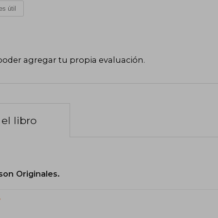
s útil
poder agregar tu propia evaluación
.
el libro
son Originales.
?