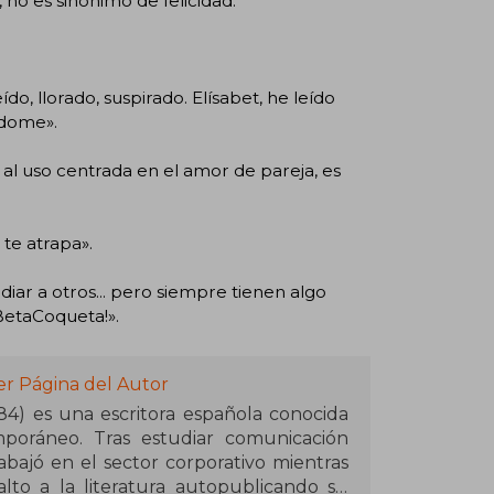
 no es sinónimo de felicidad.
ído, llorado, suspirado. Elísabet, he leído
ndome».
al uso centrada en el amor de pareja, es
a te atrapa».
iar a otros... pero siempre tienen algo
BetaCoqueta!».
er Página del Autor
84) es una escritora española conocida
oráneo. Tras estudiar comunicación
rabajó en el sector corporativo mientras
alto a la literatura autopublicando su