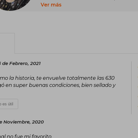
primera novela digital. Su gran éxito 
Ver más
adaptada por Netflix en el año 2020.
inspirada en la Bilogía Canciones y 
aclamados también por la plataforma d
también traspasó la pantalla es Un cue
 de Febrero, 2021
mo la historia, te envuelve totalmente las 630
ó en super buenas condiciones, bien sellado y
 es útil
de Noviembre, 2020
al no fue mi favorito