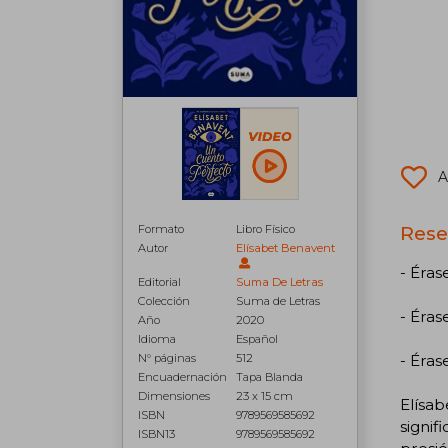
A
Rese
Formato
Libro Físico
Autor
Elísabet Benavent
- Éras
Editorial
Suma De Letras
Colección
Suma de Letras
- Éras
Año
2020
Idioma
Español
- Éras
N° páginas
512
Encuadernación
Tapa Blanda
Dimensiones
23 x 15 cm
Elísab
ISBN
9789569585692
signif
ISBN13
9789569585692