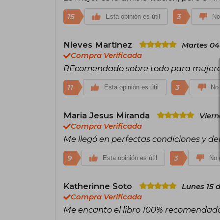
15
3
Esta opinión es útil
No
Nieves Martínez
Martes 04
Compra Verificada
REcomendado sobre todo para mujeres
11
3
Esta opinión es útil
No 
Maria Jesus Miranda
Viern
Compra Verificada
Me llegó en perfectas condiciones y den
9
3
Esta opinión es útil
No e
Katherinne Soto
Lunes 15 d
Compra Verificada
Me encanto el libro 100% recomendad