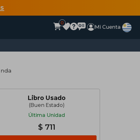
s
0
Mi Cuenta
anda
Libro Usado
(Buen Estado)
Última Unidad
$ 711