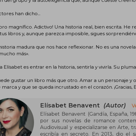
n del grupo y la autoexigencia que, aunque cueste creerlo,
ctores han dicho...
ibro magnífico. Adictivo! Una historia real, bien escrita. He re
tus libros y, aunque parezca imposible, sigues sorprendié
istoria madura que nos hace reflexionar. No es una novela 
 mucho más».
a Elísabet es entrar en la historia, sentirla y vivirla. Su plum
ede gustar un libro más que otro. Amar a un personaje y od
 marca y que se queda incrustado en el corazón. ¡Gracias, 
Elísabet Benavent
(Autor)
V
Elísabet Benavent (Gandía, España, 19
por sus novelas de romance contemp
Audiovisual y especializarse en Arte, t
escribía en secreto. En 2013, dio el s