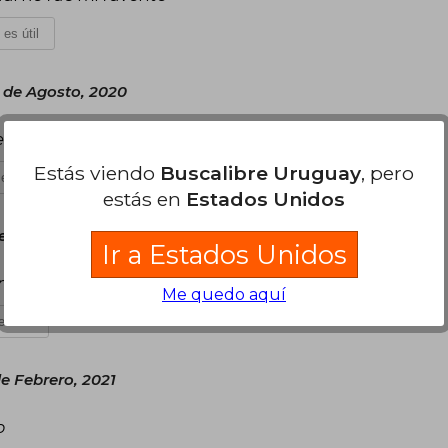
 es útil
 de Agosto, 2020
 jóvenes. Muy entretenido.
Estás viendo
Buscalibre Uruguay
, pero
es útil
estás en
Estados Unidos
es 18 de Septiembre, 2020
Ir a Estados Unidos
tro del plazo indicado.
Me quedo aquí
s útil
e Febrero, 2021
o