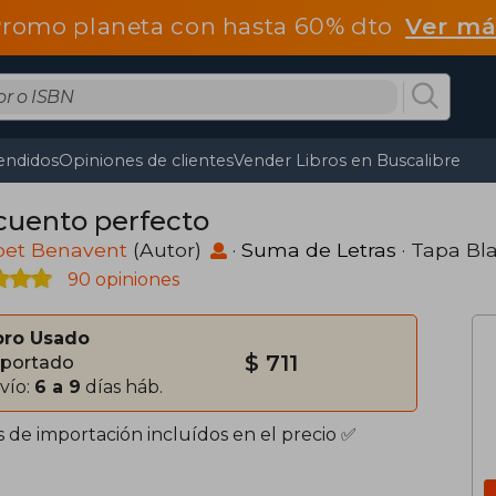
romo planeta con hasta 60% dto
Ver má
endidos
Opiniones de clientes
Vender Libros en Buscalibre
cuento perfecto
bet Benavent
(Autor)
·
Suma de Letras
· Tapa Bl
90 opiniones
bro Usado
$ 711
portado
vío:
6 a 9
días háb.
s de importación incluídos en el precio ✅