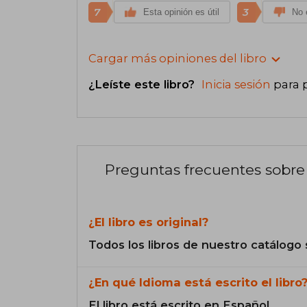
7
3
Esta opinión es útil
No e
Cargar más opiniones del libro
¿Leíste este libro?
Inicia sesión
para 
Preguntas frecuentes sobre 
¿El libro es original?
Todos los libros de nuestro catálogo 
¿En qué Idioma está escrito el libro
El libro está escrito en Español.