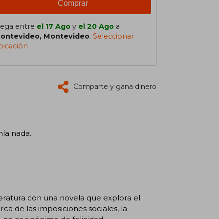
Comprar
lega entre
el 17 Ago
y
el 20 Ago
a
ontevideo, Montevideo
.
Seleccionar
bicación
Comparte y gana dinero
nía nada.
eratura con una novela que explora el
rca de las imposiciones sociales, la