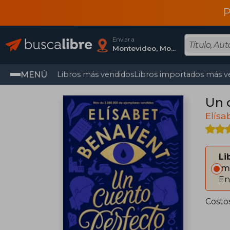
P
Enviar a
Montevideo, Montevideo
MENÚ
Libros más vendidos
Libros importados más v
Un 
Elísa
Li
Im
En
Costo