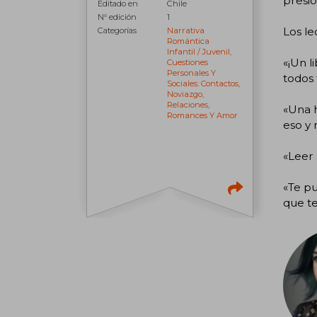
presió
Editado en
Chile
N° edición
1
Los le
Categorías
Narrativa
Romántica
Infantil / Juvenil,
«¡Un l
Cuestiones
Personales Y
todos 
Sociales: Contactos,
Noviazgo,
Relaciones,
«Una h
Romances Y Amor
eso y
«Leer 
«Te pu
que te