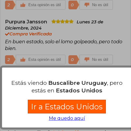
2
0
Esta opinión es útil
No es útil
Purpura Jansson
Lunes 23 de
Diciembre, 2024
Compra Verificada
En buen estado, solo el lomo golpeado, pero todo
bien.
2
0
Esta opinión es útil
No es útil
Sara Giraldo
Lunes 03 de Febrero, 2025
Estás viendo
Buscalibre Uruguay
, pero
Compra Verificada
estás en
Estados Unidos
llegó en perfecto estado y antes de lo esperado
2
0
Esta opinión es útil
No es útil
Ir a Estados Unidos
Me quedo aquí
Cargar más opiniones del libro