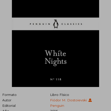
Formato
Libro Físico
Autor
Fiódor M. Dostoievski
Editorial
Penguin
Año
2016