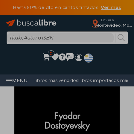
Hasta 50% de dto en cantos tintados
Ver más
Enviar a
Montevideo, Montevideo
0
MENÚ
Libros más vendidos
Libros importados más v