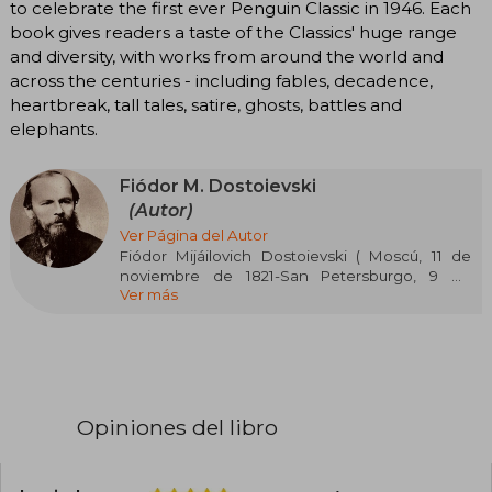
to celebrate the first ever Penguin Classic in 1946. Each
book gives readers a taste of the Classics' huge range
and diversity, with works from around the world and
across the centuries - including fables, decadence,
heartbreak, tall tales, satire, ghosts, battles and
elephants.
Fiódor M. Dostoievski
(Autor)
Ver Página del Autor
Fiódor Mijáilovich Dostoievski ( Moscú, 11 de
noviembre de 1821-San Petersburgo, 9 de
Ver más
febrero de 1881) fue uno de los principales
escritores de la Rusia zarista, cuya literatura
explora la psicología humana en el complejo
contexto político, social y espiritual de la
sociedad rusa de la segunda mitad del siglo xix.
Es considerado uno de los más grandes
Opiniones del libro
escritores de Occidente y de la literatura
universal.