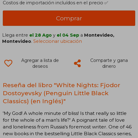
Costos de importación incluídos en el precio ✅
Comprar
Llega entre
el 28 Ago
y
el 04 Sep
a
Montevideo,
Montevideo
.
Seleccionar ubicación
Agregar a lista de
Comparte y gana
deseos
dinero
Reseña del libro "White Nights: Fjodor
Dostoyevsky (Penguin Little Black
Classics) (en Inglés)"
'My God! A whole minute of bliss! Is that really so little
for the whole of a man's life?' A poignant tale of love
and loneliness from Russia's foremost writer. One of 46
new books in the bestselling Little Black Classics series,