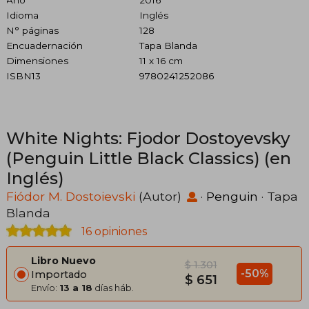
Idioma
Inglés
N° páginas
128
Encuadernación
Tapa Blanda
Dimensiones
11 x 16 cm
ISBN13
9780241252086
White Nights: Fjodor Dostoyevsky
(Penguin Little Black Classics) (en
Inglés)
Fiódor M. Dostoievski
(Autor)
·
Penguin
· Tapa
Blanda
16 opiniones
Libro Nuevo
$ 1.301
-50%
Importado
$ 651
Envío:
13 a 18
días háb.