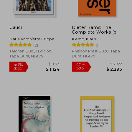
Gaudi
Dieter Rams: The
Complete Works (en
$ 1.828
$ 1.4
40%
40%
Inglés)
dcto.
dcto.
$ 1.097
$ 8
Maria Antonietta Crippa
Klemp, Klaus
(2)
(1)
Taschen, 2015, 1 Edición,
Phaidon Press, 2020, Tapa
Tapa Dura, Nuevo
Dura, Nuevo