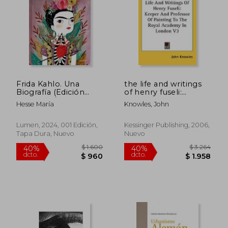
Frida Kahlo. Una
the life and writings
Biografía (Edición
of henry fuseli:
Especial) / Frida
keeper and professor
Hesse María
Knowles, John
Kahlo. a Biography
of painting to the
royal academy in
$ 2.287
$ 3.2
40%
40%
london v3 (en Inglés)
Lumen, 2024, 001 Edición,
Kessinger Publishing, 2006,
dcto.
dcto.
$ 1.372
$ 1.9
Tapa Dura, Nuevo
Nuevo