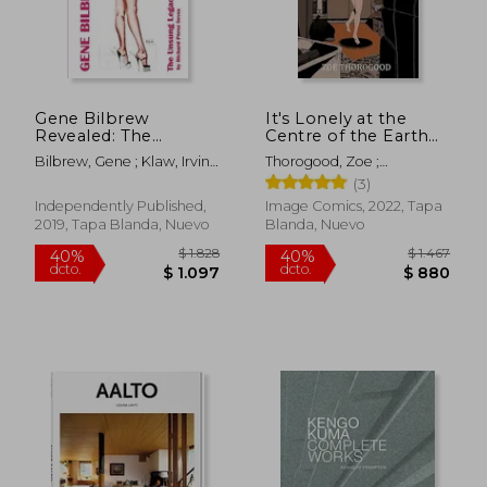
$ 3.046
$ 5.2
40%
50%
dcto.
dcto.
$ 1.827
$ 2.6
Gene Bilbrew
It's Lonely at the
Revealed: The
Centre of the Earth
Unsung Legacy of a
(en Inglés)
Bilbrew, Gene ; Klaw, Irving
Thorogood, Zoe ;
Fetish art Pioneer: 1
; Mishkin, Edward
Thorogood, Zoe
(3)
(African American
Artists) (en Inglés)
Independently Published,
Image Comics, 2022, Tapa
2019, Tapa Blanda, Nuevo
Blanda, Nuevo
Rápido