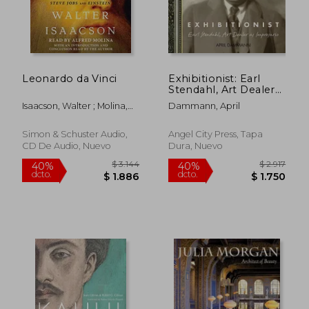
dcto.
dcto.
$ 2.521
$ 1.7
Leonardo da Vinci
Exhibitionist: Earl
Stendahl, Art Dealer
as Impresario (en
Isaacson, Walter ; Molina,
Dammann, April
Inglés)
Alfred
Simon & Schuster Audio,
Angel City Press, Tapa
CD De Audio, Nuevo
Dura, Nuevo