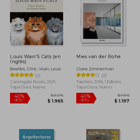
$ 1.982
$ 1.7
40%
40%
dcto.
dcto.
$ 1.189
$ 1.0
Louis Wain'S Cats (en
Mies van der Rohe
Inglés)
Beetles, Chris ; Wain, Louis
Claire Zimmerman
(2)
(2)
Canongate Books, 2021,
Taschen, 2016, 1 Edición,
Tapa Dura, Nuevo
Tapa Dura, Nuevo