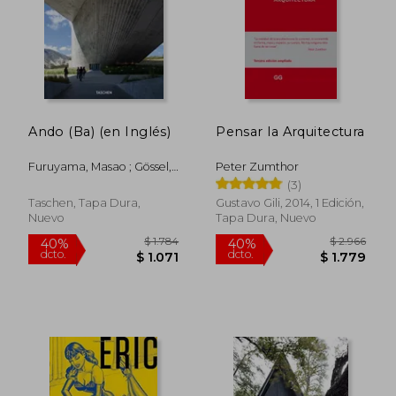
Ando (Ba) (en Inglés)
Pensar la Arquitectura
Furuyama, Masao ; Gössel,
Peter Zumthor
Peter ; Ando, Tadao
(3)
Taschen, Tapa Dura,
Gustavo Gili, 2014, 1 Edición,
Nuevo
Tapa Dura, Nuevo
$ 2.323
$ 1.
40%
40%
dcto.
dcto.
$ 1.394
$ 8