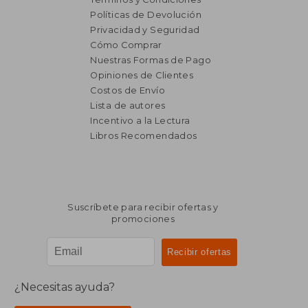
Políticas de Devolución
Privacidad y Seguridad
Cómo Comprar
Nuestras Formas de Pago
Opiniones de Clientes
Costos de Envío
Lista de autores
Incentivo a la Lectura
$ 3.493
$ 3.
Libros Recomendados
40%
40%
dcto.
dcto.
$ 2.096
$ 2.3
Suscríbete para recibir ofertas y
promociones
¿Necesitas ayuda?