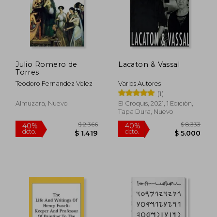
Julio Romero de
Lacaton & Vassal
Torres
Teodoro Fernandez Velez
Varios Autores
(1)
Almuzara, Nuevo
El Croquis, 2021, 1 Edición,
Tapa Dura, Nuevo
$ 2.238
$ 2.
40%
40%
dcto.
dcto.
$ 1.343
$ 1.4