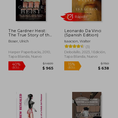
dcto.
dcto.
$ 1.419
$ 5.0
The Gardner Heist:
Leonardo Da Vinci
The True Story of the
(Spanish Edition)
World's Largest
Boser, Ulrich
Isaacson, Walter
Unsolved art Theft
(3)
(en Inglés)
Harper Paperbacks, 2010,
Debolsillo, 2023, 1 Edición,
Tapa Blanda, Nuevo
Tapa Blanda, Nuevo