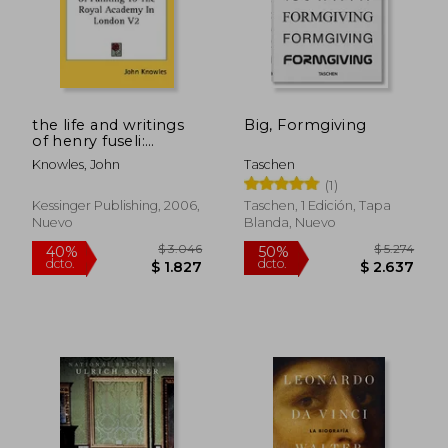
the life and writings
Big, Formgiving
of henry fuseli:
keeper and professor
Knowles, John
Taschen
of painting to the
(1)
royal academy in
london v2 (en Inglés)
Kessinger Publishing, 2006,
Taschen, 1 Edición, Tapa
Nuevo
Blanda, Nuevo
$ 2.366
$ 8.3
40%
40%