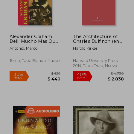
Alexander Graham
The Architecture of
Bell: Mucho Mas Que
Charles Bulfinch (en
un Inventor =
Inglés)
Antonio, Marco
Harold Kirker
Alexander Graham
Bell
Tomo, Tapa Blanda, Nuevo
Harvard University Press,
2014, Tapa Dura, Nuevo
$ 4.201
$ 2.8
40%
40%