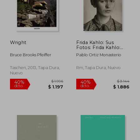
Wright
Frida Kahlo: Sus
Fotos: Frida Kahlo:
Her Photos, Spanish
Bruce Brooks Pfeiffer
Pablo Ortiz Monasterio
Edition (en Inglés)
Taschen, 2013, Tapa Dura,
Rm, Tapa Dura, Nuevo
Nuevo
$ 1.996
$ 3.1
40%
40%
dcto.
dcto.
$ 1.197
$ 1.8