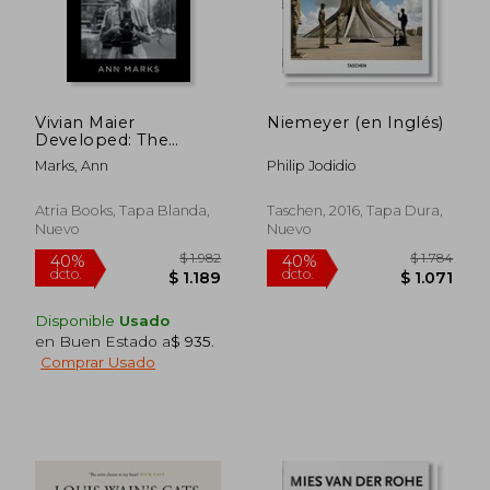
$ 4.069
$ 6.7
40%
40%
dcto.
dcto.
$ 2.441
$ 4.0
Vivian Maier
Niemeyer (en Inglés)
Developed: The
Untold Story of the
Marks, Ann
Philip Jodidio
Photographer Nanny
(en Inglés)
Atria Books, Tapa Blanda,
Taschen, 2016, Tapa Dura,
Nuevo
Nuevo
Disponible
Usado
en Buen Estado a
$ 935
.
Comprar Usado