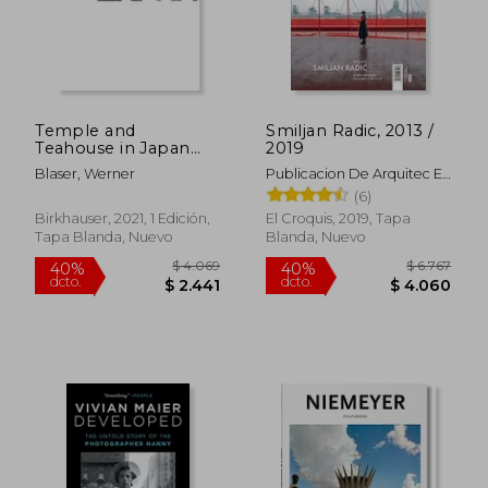
$ 2.460
$ 2.3
Temple and
Smiljan Radic, 2013 /
Teahouse in Japan
2019
(en Inglés)
Blaser, Werner
Publicacion De Arquitec El
Croquis
(6)
Birkhauser, 2021, 1 Edición,
El Croquis, 2019, Tapa
Tapa Blanda, Nuevo
Blanda, Nuevo