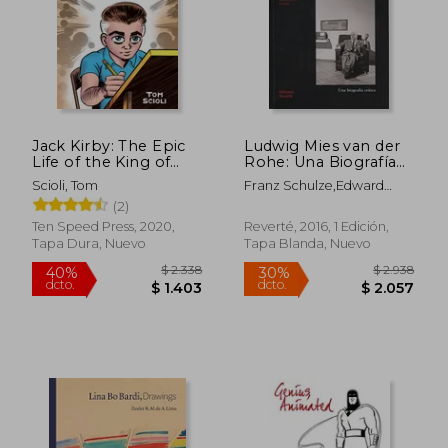
Jack Kirby: The Epic
Ludwig Mies van der
Life of the King of
Rohe: Una Biografía
Comics (en Inglés)
Crítica
Scioli, Tom
Franz Schulze,Edward
Windhorst
(2)
Ten Speed Press, 2020,
Reverté, 2016, 1 Edición,
$ 2.168
$ 3.4
40%
40%
Tapa Dura, Nuevo
Tapa Blanda, Nuevo
dcto.
dcto.
$ 1.301
$ 2.0