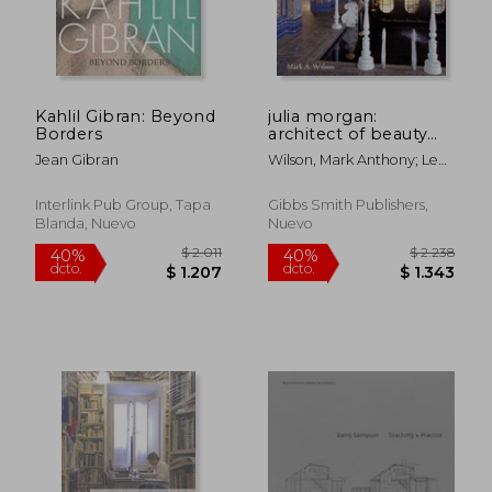
$ 4.262
$ 2.4
40%
40%
dcto.
dcto.
$ 2.557
$ 1.4
Kahlil Gibran: Beyond
julia morgan:
Borders
architect of beauty
(en Inglés)
Jean Gibran
Wilson, Mark Anthony; Lee,
Monica; Puliatti, Joel
Interlink Pub Group, Tapa
Gibbs Smith Publishers,
Blanda, Nuevo
Nuevo