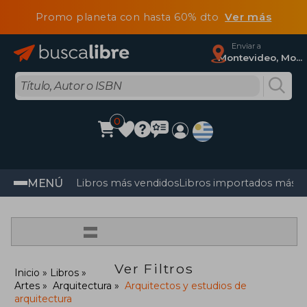
Promo planeta con hasta 60% dto
Ver más
Enviar a
Montevideo, Montevideo
0
MENÚ
Libros más vendidos
Libros importados más v
=
Ver Filtros
Inicio
Libros
Artes
Arquitectura
Arquitectos y estudios de
arquitectura