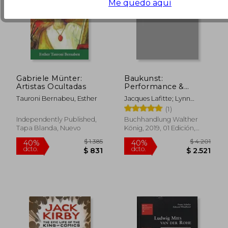
Me quedo aquí
Gabriele Münter:
Baukunst:
Artistas Ocultadas
Performance &
Performativity:
$ 1.873
$ 3.8
40%
40%
Tauroni Bernabeu, Esther
Jacques Lafitte; Lynn
Performace &
dcto.
dcto.
$ 1.124
$ 2.2
Margulis; Dorion Sagan;
(1)
Performativity (en
Adrien Verschuere; Hans
Inglés)
Independently Published,
Buchhandlung Walther
Ulrich Obrist
Tapa Blanda, Nuevo
König, 2019, 01 Edición,
Tapa Blanda, Nuevo