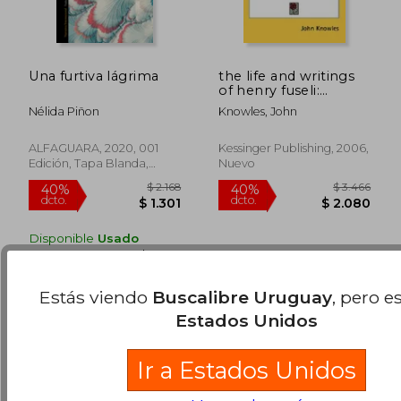
Una furtiva lágrima
the life and writings
of henry fuseli:
keeper and professor
Nélida Piñon
Knowles, John
of painting to the
royal academy in
$ 1.996
$ 4.
40%
40%
london v1 (en Inglés)
ALFAGUARA, 2020, 001
Kessinger Publishing, 2006,
dcto.
dcto.
$ 1.197
$ 2.5
Edición, Tapa Blanda,
Nuevo
Nuevo
Disponible
Usado
en Buen Estado a
$ 568
.
Comprar Usado
Estás viendo
Buscalibre Uruguay
, pero e
Estados Unidos
Ir a Estados Unidos