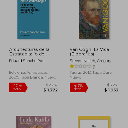
Arquitecturas de la
Van Gogh: La Vida
Estrategia: (o de
(Biografías)
$ 3.275
$ 1.
40%
40%
Cómo Vender Sopa,
dcto.
dcto.
$ 1.965
$ 1.1
Eduard Sancho Pou
Steven Naifeh; Gregory
Pasta de Dientes y
White Smith
(1)
Edificios)
Ediciones Asimétricas,
Taurus, 2012, Tapa Dura,
2020, Tapa Blanda, Nuevo
Nuevo