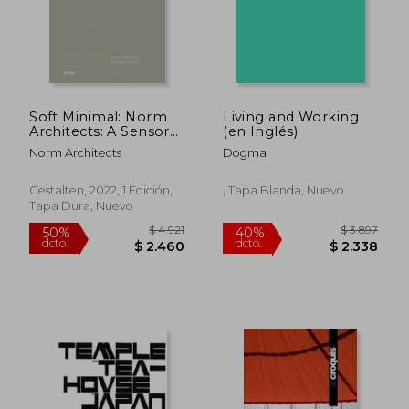
Soft Minimal: Norm
Living and Working
Architects: A Sensory
(en Inglés)
Approach to
Norm Architects
Dogma
Architecture and
Design (en Inglés)
Gestalten, 2022, 1 Edición,
, Tapa Blanda, Nuevo
Tapa Dura, Nuevo
$ 4.921
$ 3.8
50%
40%
dcto.
dcto.