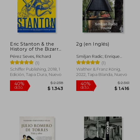
Eric Stanton & the
2g (en Inglés)
History of the Bizarre
Underground (en
Pérez Seves, Richard
Smiljan Radic; Enrique
Inglés)
Walker
(1)
(1)
Schiffer Publishing, 2018, 1
Walther & Franz König,
Edición, Tapa Dura, Nuevo
2022, Tapa Blanda, Nuevo
$ 1.784
$ 2.9
40%
40%
dcto.
dcto.
$ 1.071
$ 1.7