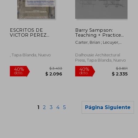
$ 629
$ 4.7
30%
40%
dcto.
dcto.
$ 440
$ 2.8
ESCRITOS DE
Barry Sampson:
VICTOR PEREZ
Teaching + Practice
ESCOLANO.
(en Inglés)
Carter, Brian ; Lecuyer,
Annette
, Tapa Blanda, Nuevo
Dalhousie Architectural
Press, Tapa Blanda, Nuevo
1
2
3
4
5
Página Siguiente