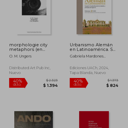
morphologie city
Urbanismo Alemán
metaphors (en
en Latinoamérica. Su
Inglés)
aporte a la
O. M. Ungers
Gabriela Mardones
planificación de
Miranda (ed.)
ciudades a principios
del siglo XX
Distributed Art Pub Inc,
Ediciones UACh, 2024,
Nuevo
Tapa Blanda, Nuevo
$ 1.600
$ 3.2
40%
40%
dcto.
dcto.
$ 960
$ 1.9