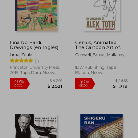
Lina bo Bardi,
Genius, Animated:
Drawings (en Inglés)
The Cartoon Art of
Alex Toth (en Inglés)
Lima, Zeuler
Canwell, Bruce ; Mullaney,
Dean ; Toth, Alex
(1)
Princeton University Press,
IDW Publishing, Tapa
2019, Tapa Dura, Nuevo
Blanda, Nuevo
$ 1.385
$ 4.2
40%
40%
dcto.
dcto.
$ 831
$ 2.5