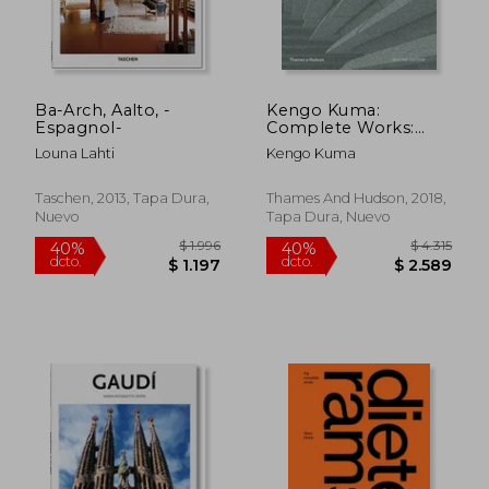
$ 1.609
$ 7
40%
15%
dcto.
dcto.
$ 965
$ 6
Ba-Arch, Aalto, -
Kengo Kuma:
Espagnol-
Complete Works:
Expanded Edition (en
Louna Lahti
Kengo Kuma
Inglés)
Taschen, 2013, Tapa Dura,
Thames And Hudson, 2018,
Nuevo
Tapa Dura, Nuevo