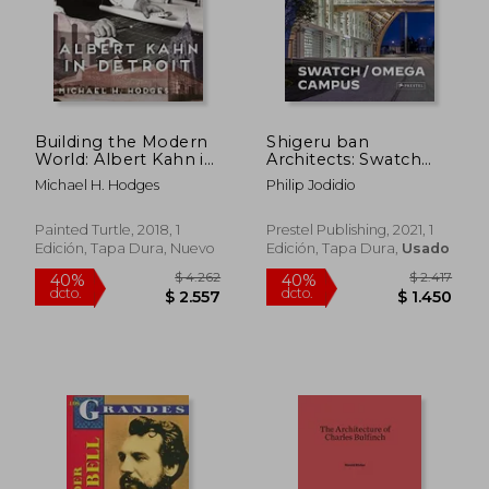
Building the Modern
Shigeru ban
World: Albert Kahn in
Architects: Swatch
Detroit (Painted
and Omega Campus
Michael H. Hodges
Philip Jodidio
Turtle) (en Inglés)
(en Inglés)
Painted Turtle, 2018, 1
Prestel Publishing, 2021, 1
Edición, Tapa Dura, Nuevo
Edición, Tapa Dura,
Usado
$ 2.338
$ 2.9
40%
30%
dcto.
dcto.
$ 1.403
$ 2.0