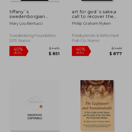
tiffany`s
art for god´s sake,a
swedenborgian
call to recover the
angels,stained glass
arts
Mary Lou Bertucci
Philip Graham Ryken
windows
representing the
seven churches from
Swedenborg Foundation,
Presbyterian & Reformed
the book of
2011, Nuevo
Pub Co, Nuevo
revelation
$ 3.822
$ 2.6
40%
40%
dcto.
dcto.
$ 2.293
$ 1.5