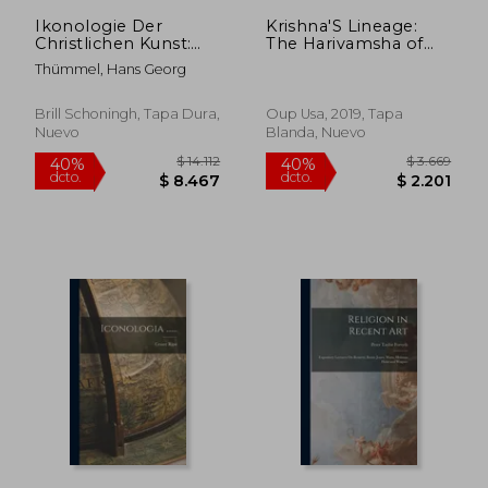
$ 851
$ 8
Ikonologie Der
Krishna'S Lineage:
Christlichen Kunst:
The Harivamsha of
Band 3: Bildkunst Der
Vyasa'S Mahabharata
Thümmel, Hans Georg
Neuzeit (en Alemán)
(en Inglés)
Brill Schoningh, Tapa Dura,
Oup Usa, 2019, Tapa
Nuevo
Blanda, Nuevo