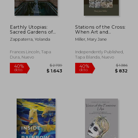
Earthly Utopias:
Stations of the Cross:
Sacred Gardens of
When Art and
the World (en Inglés)
Tradition become
Zappaterra, Yolanda
Miller, Mary Jane
Meditation (en Inglés)
$ 1.543
$ 2.
40%
40%
dcto.
dcto.
$ 926
$ 1.2
Frances Lincoln, Tapa
Independently Published,
Dura, Nuevo
Tapa Blanda, Nuevo