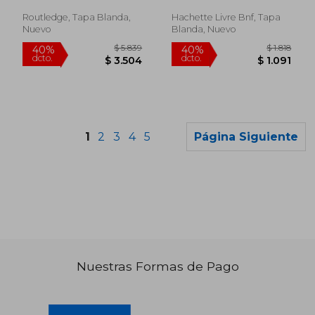
Religieuses, 1893 (en
Francés)
Routledge, Tapa Blanda,
Hachette Livre Bnf, Tapa
Nuevo
Blanda, Nuevo
1
2
3
4
5
Página Siguiente
Nuestras Formas de Pago
$ 2.887
$ 2.
50%
40%
dcto.
dcto.
$ 1.443
$ 1.5