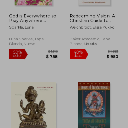
God is Everywhere so
Redeeming Vision: A
Pray Anywhere:
Christian Guide to
Christian Coloring
Looking at and
Sparkle, Luna
Weichbrodt, Elissa Yukiko
Book Prayers and
Learning From art
Exercises to Come
(en Inglés)
Closer to God (en
Luna Sparkle, Tapa
Baker Academic, Tapa
Inglés)
Blanda, Nuevo
Blanda,
Usado
$ 2.180
$ 1.8
40%
40%
dcto.
dcto.
$ 1.308
$ 1.1