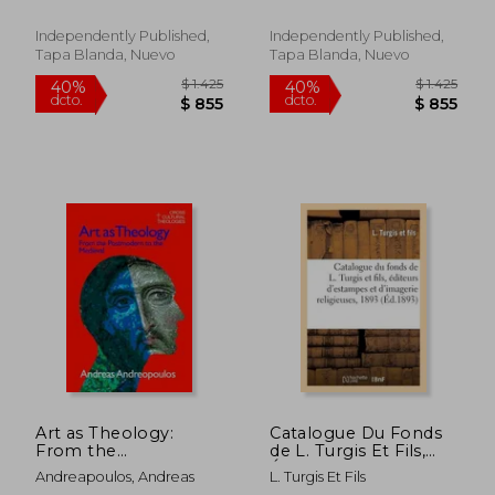
Artistiek Dagboek
Aantekeningen
voor Aantekeningen
Stijlvol Notitieboek
Independently Published,
Independently Published,
Stijlvol Notitieboek
Ideaal Voor School,
Tapa Blanda, Nuevo
Tapa Blanda, Nuevo
Ideaal Voor S
Studie, Rece
$ 2.191
$ 1.4
50%
40%
dcto.
dcto.
$ 1.096
$ 8
Art as Theology:
Catalogue Du Fonds
From the
de L. Turgis Et Fils,
Postmodern to the
Éditeurs d'Estampes
Andreapoulos, Andreas
L. Turgis Et Fils
Medieval (en Inglés)
Et d'Imagerie