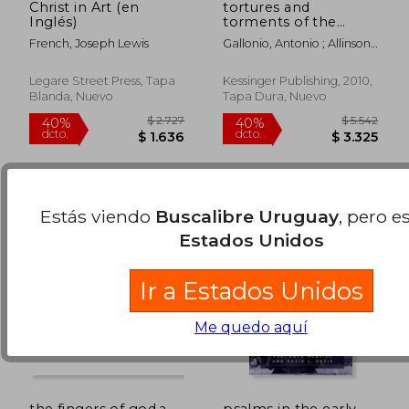
Christ in Art (en
tortures and
Inglés)
torments of the
christian martyrs
French, Joseph Lewis
Gallonio, Antonio ; Allinson,
(1903) (en Inglés)
$ 14.112
$ 3.6
Alfred Richard
40%
40%
dcto.
dcto.
$ 8.467
$ 2.2
Legare Street Press, Tapa
Kessinger Publishing, 2010,
Blanda, Nuevo
Tapa Dura, Nuevo
Estás viendo
Buscalibre Uruguay
, pero e
Estados Unidos
Ir a Estados Unidos
Me quedo aquí
the fingers of god,a
psalms in the early