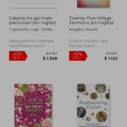
Catania tre giornate
Twenty-Five Village
particolari (en Inglés)
Sermons (en Inglés)
Caponetto, Luigi ; Stridh,
Kingsley Charles
Björn
Independently Published,
Double 9 Books, Tapa
Tapa Blanda, Nuevo
Blanda, Nuevo
$ 4.504
$ 16.0
50%
40%
dcto.
dcto.
$ 2.252
$ 9.6