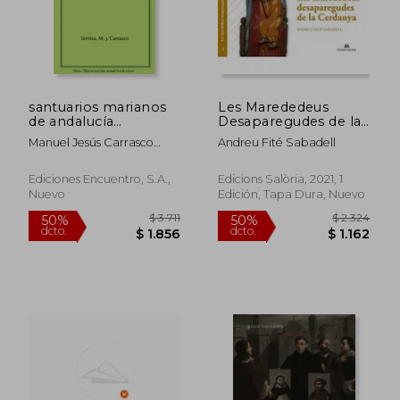
$ 1.077
$ 1.2
santuarios marianos
Les Marededeus
de andalucía
Desaparegudes de la
occidental
Cerdanya (en Catalán)
Manuel Jesús Carrasco
Andreu Fité Sabadell
Terriza
Ediciones Encuentro, S.a.,
Edicions Salòria, 2021, 1
Nuevo
Edición, Tapa Dura, Nuevo