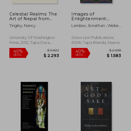
Celestial Realms: The
Images of
Art of Nepal from
Enlightenment:
California Collections
Tibetan Art in
Tingley, Nancy
Landaw, Jonathan ; Weber,
(en Inglés)
Practice (en Inglés)
Andy
University Of Washington
Snow Lion Publications,
Press, 2012, Tapa Dura,
2006, Tapa Blanda, Nuevo
Nuevo
$ 1.516
$ 1.
50%
40%
dcto.
dcto.
$ 758
$ 9