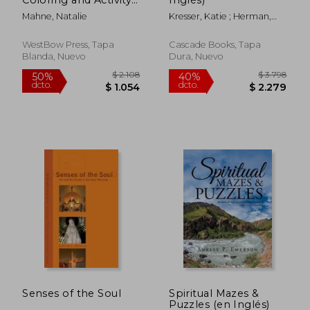
Book (en Inglés)
Mahne, Natalie
Kresser, Katie ; Herman,
Bruce
WestBow Press, Tapa
Cascade Books, Tapa
Blanda, Nuevo
Dura, Nuevo
$ 2.376
$ 16.8
40%
40%
dcto.
dcto.
$ 1.425
$ 10.1
Senses of the Soul
Spiritual Mazes &
Puzzles (en Inglés)