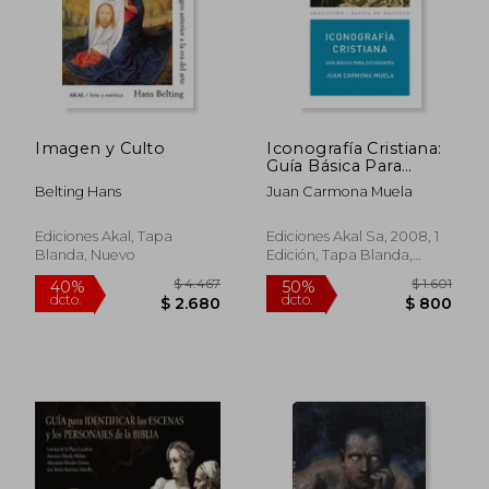
Imagen y Culto
Iconografía Cristiana:
Guía Básica Para
Estudiantes (Básica de
Belting Hans
Juan Carmona Muela
Bolsillo)
Ediciones Akal, Tapa
Ediciones Akal Sa, 2008, 1
Blanda, Nuevo
Edición, Tapa Blanda,
Nuevo
$ 4.467
$ 1.
40%
50%
dcto.
dcto.
$ 2.680
$ 8