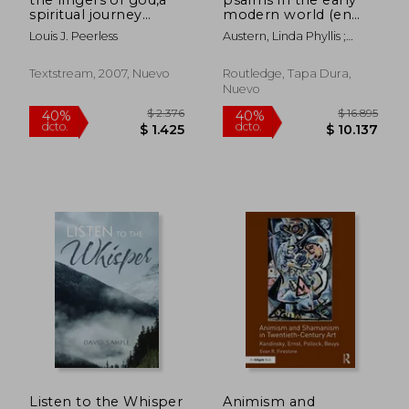
spiritual journey
modern world (en
through skies and
Inglés)
Louis J. Peerless
Austern, Linda Phyllis ;
gardens; an exaltation
McBride, Kari Boyd
of nature.
Textstream, 2007, Nuevo
Routledge, Tapa Dura,
Nuevo
$ 4.096
$ 3.8
40%
40%
dcto.
dcto.
$ 2.458
$ 2.3
Listen to the Whisper
Animism and