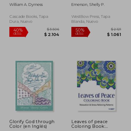
William A. Dyrness
Emerson, Shelly P.
Cascade Books, Tapa
WestBow Press, Tapa
Dura, Nuevo
Blanda, Nuevo
$ 1.271
$ 16.8
40%
40%
dcto.
dcto.
$ 763
$ 10.1
Glorify God through
Leaves of peace
Color (en Inglés)
Coloring Book:
Coloring Books For