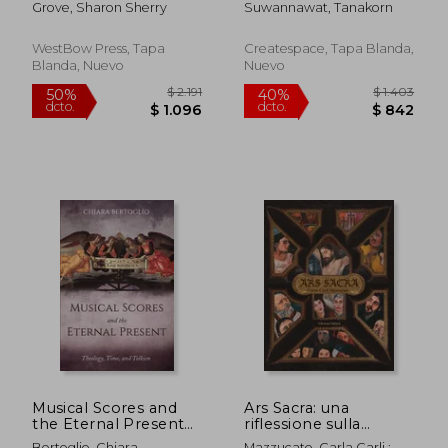
Grove, Sharon Sherry
Suwannawat, Tanakorn
Adults, Coloring
Books for Grown ups:
Relaxation & Stress
WestBow Press, Tapa
Createspace, Tapa Blanda,
Relieving Patterns
Blanda, Nuevo
Nuevo
(en Inglés)
$ 2.108
$ 3.7
50%
40%
dcto.
dcto.
$ 1.054
$ 2.2
Musical Scores and
Ars Sacra: una
the Eternal Present
riflessione sulla
(en Inglés)
Passione di Gesù
Bertoglio, Chiara
Mazzucato, Carla Carli ;