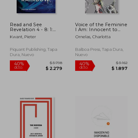
Read and See
Voice of the Feminine
Revelation 4 - 8: 1:
I Am: Innocent to
Throne and Seals (en
Enlightened a
Kwant, Pieter
Ornelas, Charlotta
Inglés)
Collection of Original
Illustrated Poetry (en
Inglés)
Piquant Publishing, Tapa
Balboa Press, Tapa Dura,
Dura, Nuevo
Nuevo
$ 2.739
$ 1.
40%
40%
dcto.
dcto.
$ 1.643
$ 8