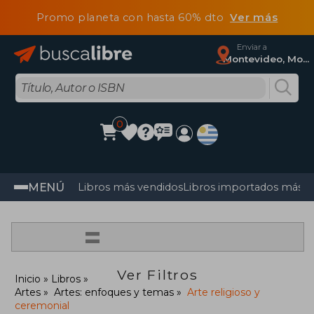
Promo planeta con hasta 60% dto
Ver más
Enviar a
Montevideo, Montevideo
0
MENÚ
Libros más vendidos
Libros importados más v
=
Ver Filtros
Inicio
Libros
Artes
Artes: enfoques y temas
Arte religioso y
ceremonial