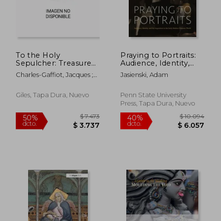
$ 3.711
$ 2.3
50%
50%
dcto.
dcto.
$ 1.856
$ 1.1
To the Holy
Praying to Portraits:
Sepulcher: Treasures
Audience, Identity,
from the Terra Sancta
and the Inquisition in
Charles-Gaffiot, Jacques ;
Jasienski, Adam
Museum in Jerusalem
the Early Modern
Constensoux, Benoît ;
(en Inglés)
Hispanic World (en
Salomon, Xavier F.
Inglés)
Giles, Tapa Dura, Nuevo
Penn State University
Press, Tapa Dura, Nuevo