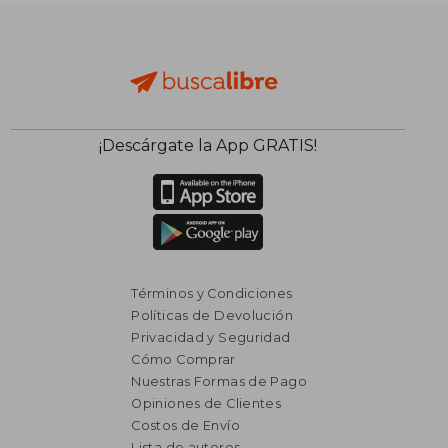
dcto.
dcto.
$ 855
$ 8
¡Descárgate la App GRATIS!
Términos y Condiciones
Políticas de Devolución
Privacidad y Seguridad
Cómo Comprar
Nuestras Formas de Pago
Opiniones de Clientes
Costos de Envío
Lista de autores