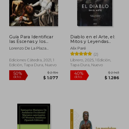
Guía Para Identificar
Diablo en el Arte, el:
las Escenas y los
Mitos y Leyendas
Personajes de la
Sobre el Diablo
Lorenzo De La Plaza
Alix Paré
Biblia
Escudero; Antonio Olmedo
(2)
Molino; Adoraci&Oacute;N
Ediciones Cátedra, 2021, 1
Librero, 2025, 1 Edición,
Morales G&Oacute;Mez;
Edición, Tapa Dura, Nuevo
Tapa Dura, Nuevo
Jos&Eacute; Mar&Iacute;A
Mart&Iacute;Nez Murillo
$ 2.154
$ 2.1
50%
40%
dcto.
dcto.