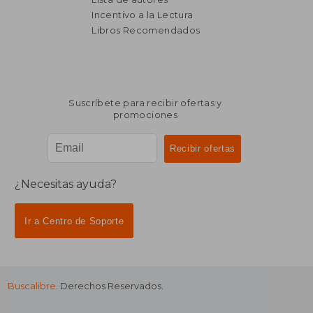
Incentivo a la Lectura
$ 5.839
$ 1.
40%
40%
dcto.
dcto.
$ 3.504
$ 1.0
Libros Recomendados
Suscríbete para recibir ofertas y
promociones
¿Necesitas ayuda?
Ir a Centro de Soporte
Buscalibre
. Derechos Reservados.