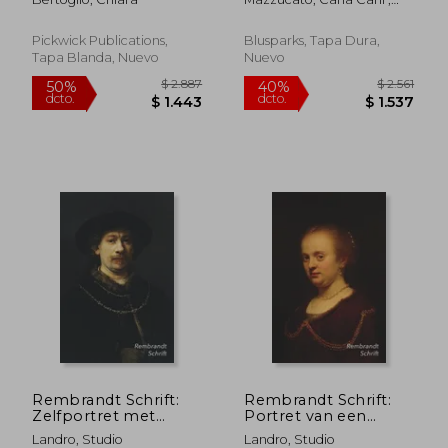
Cristo tramite l'arte di
Mazzucato, Paolo
Carla Carli Mazzucato
(en Italiano)
Pickwick Publications,
Blusparks, Tapa Dura,
Tapa Blanda, Nuevo
Nuevo
$ 3.506
$ 2.
40%
50%
dcto.
dcto.
$ 2.104
$ 1.0
Rembrandt Schrift:
Rembrandt Schrift:
Zelfportret met
Portret van een
baret en twee
jonge vrouw Artistiek
Landro, Studio
Landro, Studio
gouden kettingen
Dagboek voor