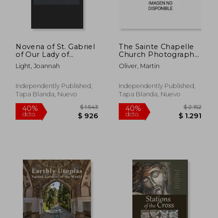
Novena of St. Gabriel
The Sainte Chapelle
$ 6.071
$ 4.1
40%
40%
of Our Lady of
Church Photographs
dcto.
dcto.
$ 3.643
$ 2.4
Sorrows:
(en Inglés)
Light, Joannah
Oliver, Martin
Encountering God's
Love through St.
Gabriel's Intercession
Independently Published,
Independently Published,
(en Inglés)
Tapa Blanda, Nuevo
Tapa Blanda, Nuevo