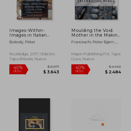
$ 7.473
$ 10.0
50%
40%
dcto.
dcto.
$ 3.737
$ 6.0
Images-Within-
Moulding the Void:
Images in Italian
Mother in the Making
Painting (1250-1350):
(en Inglés)
Bokody, Péter
Franceschi, Peter Bjørn ;
Reality and Reflexivity
Kar, Minati
(en Inglés)
Routledge, 2017, 1 Edición,
Mapin Publishing Pvt, Tapa
Tapa Blanda, Nuevo
Dura, Nuevo