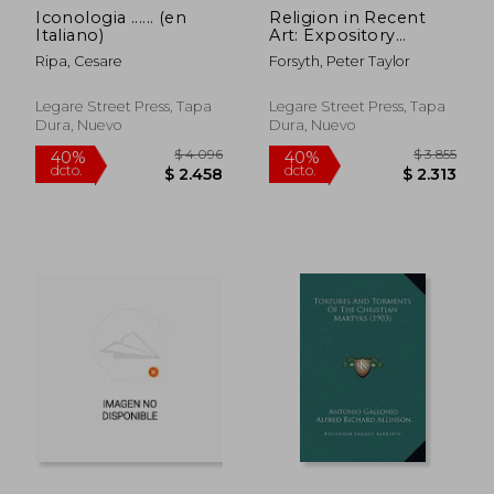
Iconologia ...... (en
Religion in Recent
$ 18.828
$ 4.2
40%
40%
Italiano)
Art: Expository
dcto.
dcto.
$ 11.297
$ 2.5
Lectures On Rossetti,
Ripa, Cesare
Forsyth, Peter Taylor
Burne Jones, Watts,
Holman Hunt and
Wagner (en Inglés)
Legare Street Press, Tapa
Legare Street Press, Tapa
Dura, Nuevo
Dura, Nuevo