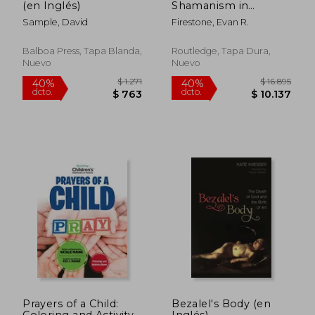
(en Inglés)
Shamanism in
Twentieth-Century
Sample, David
Firestone, Evan R.
Art: Kandinsky, Ernst,
Pollock, Beuys (en
Inglés)
Balboa Press, Tapa Blanda,
Routledge, Tapa Dura,
Nuevo
Nuevo
$ 2.727
$ 5.5
40%
40%
dcto.
dcto.
$ 1.636
$ 3.3
Prayers of a Child:
Bezalel's Body (en
Coloring and Activity
Inglés)