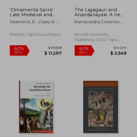
'Ornamenta Sacra':
The Lajjagauri and
Late Medieval and
Anandanayaki: A new
Early Modern
Light on the Nature
Dekoninck, R. ; Claes, M. -C
Ramācandra Cintāmaṇ
Liturgical Objects in a
and Worship of the
; Baert, B.
ḌHere
European Context
Adi-Mata, the
(en Inglés)
Primordial Mother
Peeters, Tapa Dura, Nuevo
Monash University
(Monash Asia Studies)
Publishing, 2020, Tapa
(en Inglés)
Blanda, Nuevo
$ 1.419
$ 1.
40%
40%
dcto.
dcto.