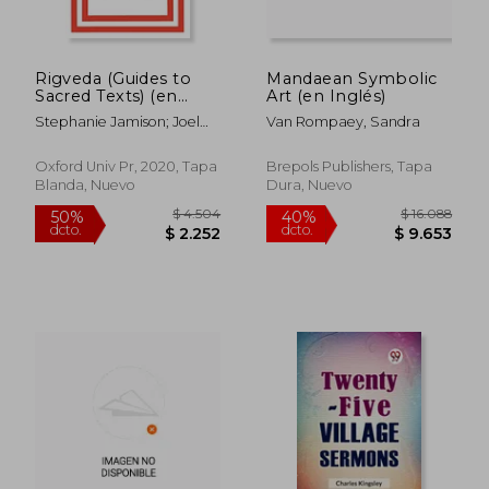
Rigveda (Guides to
Mandaean Symbolic
Sacred Texts) (en
Art (en Inglés)
Inglés)
Stephanie Jamison; Joel
Van Rompaey, Sandra
Brereton
Oxford Univ Pr, 2020, Tapa
Brepols Publishers, Tapa
Blanda, Nuevo
Dura, Nuevo
$ 3.798
$ 3.
40%
40%
dcto.
dcto.
$ 2.279
$ 1.8