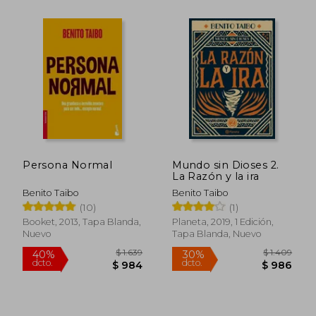
$ 1.511
$ 1.
40%
30%
dcto.
dcto.
$ 906
$ 9
Persona Normal
Mundo sin Dioses 2.
La Razón y la ira
Benito Taibo
Benito Taibo
(10)
(1)
Booket, 2013, Tapa Blanda,
Planeta, 2019, 1 Edición,
Nuevo
Tapa Blanda, Nuevo