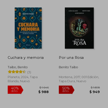
$ 1.753
$ 1.
30%
40%
dcto.
dcto.
$ 1.227
$ 9
Cuchara y memoria
Por una Rosa
Taibo, Benito
Benito Taibo
(3)
Planeta, 2024, Tapa
Montena, 2017, 001 Edición,
Blanda, Nuevo
Tapa Dura, Nuevo