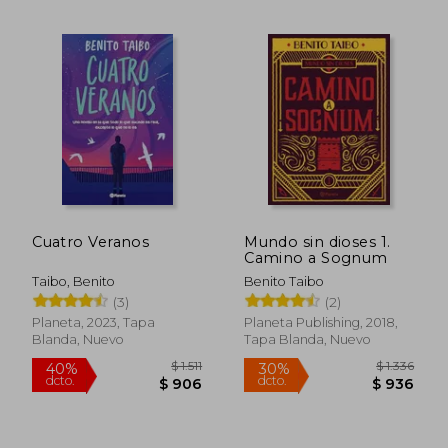
$ 986
$ 1.
35%
35%
dcto.
dcto.
$ 641
$ 8
Cuatro Veranos
Mundo sin dioses 1.
Camino a Sognum
Taibo, Benito
Benito Taibo
(3)
(2)
Planeta, 2023, Tapa
Planeta Publishing, 2018,
Blanda, Nuevo
Tapa Blanda, Nuevo