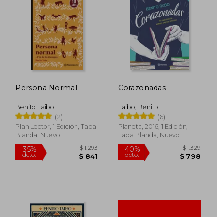
15%
15%
dcto.
dcto.
$ 757
$ 8
Persona Normal
Corazonadas
Benito Taibo
Taibo, Benito
(2)
(6)
Plan Lector, 1 Edición, Tapa
Planeta, 2016, 1 Edición,
Blanda, Nuevo
Tapa Blanda, Nuevo