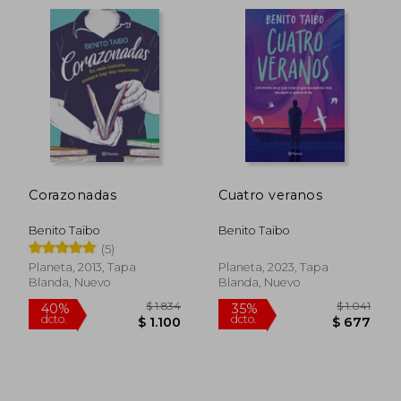
Corazonadas
Cuatro veranos
Benito Taibo
Benito Taibo
(5)
$ 1.481
$ 1.
30%
40%
Planeta, 2013, Tapa
Planeta, 2023, Tapa
dcto.
dcto.
$ 1.037
$ 7
Blanda, Nuevo
Blanda, Nuevo