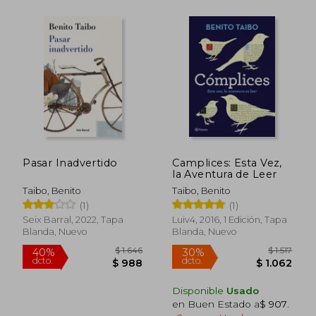
$ 1.264
$ 1.
30%
50%
dcto.
dcto.
Pasar Inadvertido
Camplices: Esta Vez,
$ 885
$ 9
la Aventura de Leer
Taibo, Benito
Taibo, Benito
(1)
(1)
Seix Barral, 2022, Tapa
Luiv4, 2016, 1 Edición, Tapa
Blanda, Nuevo
Blanda, Nuevo
Disponible
Usado
en Buen Estado a
$ 907
.