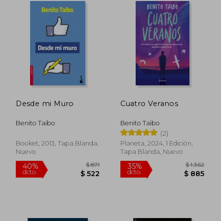
Desde mi Muro
Cuatro Veranos
Benito Taibo
Benito Taibo
(2)
Booket, 2013, Tapa Blanda,
Planeta, 2024, 1 Edición,
Nuevo
Tapa Blanda, Nuevo
$ 1.834
$ 1.
40%
35%
dcto.
dcto.
$ 1.100
$ 6