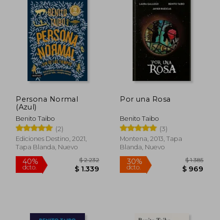
Persona Normal
Por una Rosa
(Azul)
Benito Taibo
Benito Taibo
(2)
(3)
Ediciones Destino, 2021,
Montena, 2013, Tapa
Tapa Blanda, Nuevo
Blanda, Nuevo
$ 871
$ 1.
40%
35%
dcto.
dcto.
$ 522
$ 8