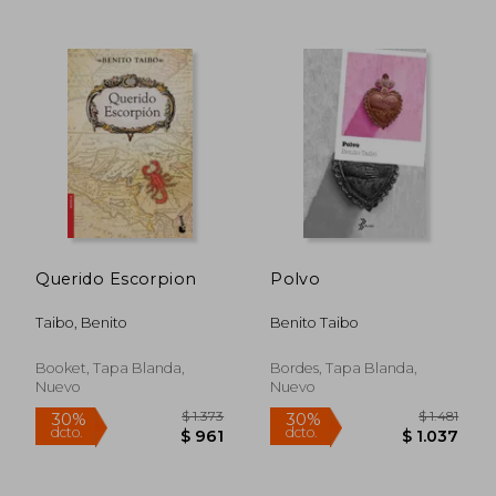
$ 1.951
$ 1.
30%
40%
dcto.
dcto.
$ 1.366
$ 1.0
Querido Escorpion
Polvo
Taibo, Benito
Benito Taibo
Booket, Tapa Blanda,
Bordes, Tapa Blanda,
Nuevo
Nuevo