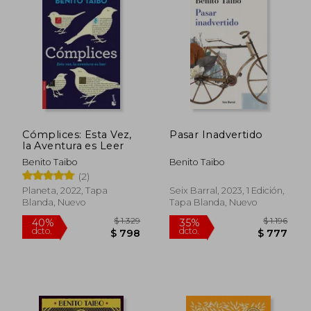
Cómplices: Esta Vez,
Pasar Inadvertido
la Aventura es Leer
Benito Taibo
Benito Taibo
(2)
Planeta, 2022, Tapa
Seix Barral, 2023, 1 Edición,
Blanda, Nuevo
Tapa Blanda, Nuevo
$ 2.232
$ 1.
40%
30%
dcto.
dcto.
$ 1.339
$ 9