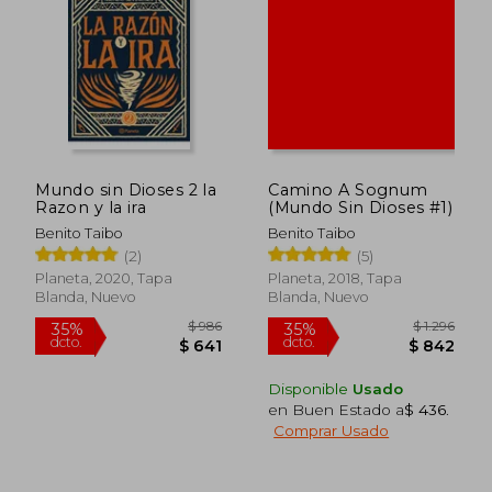
$ 1.293
$ 1.
35%
40%
dcto.
dcto.
$ 841
$ 7
Mundo sin Dioses 2 la
Camino A Sognum
Razon y la ira
(Mundo Sin Dioses #1)
Benito Taibo
Benito Taibo
(2)
(5)
Planeta, 2020, Tapa
Planeta, 2018, Tapa
Blanda, Nuevo
Blanda, Nuevo
Disponible
Usado
en Buen Estado a
$ 436
.
Comprar Usado