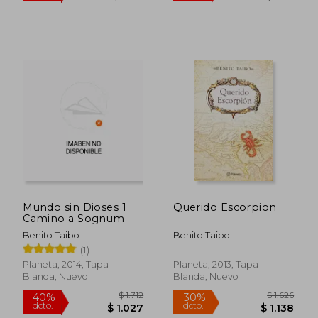
Mundo sin Dioses 1
Querido Escorpion
$ 1.646
$ 1.
40%
30%
Camino a Sognum
dcto.
dcto.
$ 988
$ 1.0
Benito Taibo
Benito Taibo
(1)
Planeta, 2014, Tapa
Planeta, 2013, Tapa
Blanda, Nuevo
Blanda, Nuevo