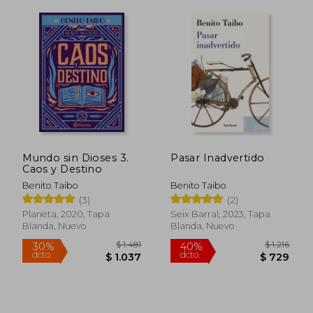
Mundo sin Dioses 3.
Pasar Inadvertido
Caos y Destino
$ 1.639
$ 1.4
40%
30%
dcto.
dcto.
Benito Taibo
Benito Taibo
$ 984
$ 9
(3)
(2)
Planeta, 2020, Tapa
Seix Barral, 2023, Tapa
Blanda, Nuevo
Blanda, Nuevo