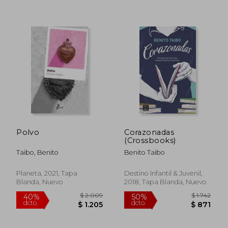
$ 1.698
$ 1.
30%
30%
dcto.
dcto.
$ 1.189
$ 1.1
Polvo
Corazonadas
(Crossbooks)
Taibo, Benito
Benito Taibo
Planeta, 2021, Tapa
Destino Infantil & Juvenil,
Blanda, Nuevo
2018, Tapa Blanda, Nuevo