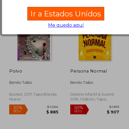
Ir a Estados Unidos
$ 1.308
$ 1.
50%
30%
dcto.
dcto.
$ 654
$ 1.1
Me quedo aquí
Polvo
Persona Normal
Benito Taibo
Benito Taibo
Booket, 2017, Tapa Blanda,
Destino Infantil & Juvenil,
Nuevo
2016, 1 Edición, Tapa
Blanda, Nuevo