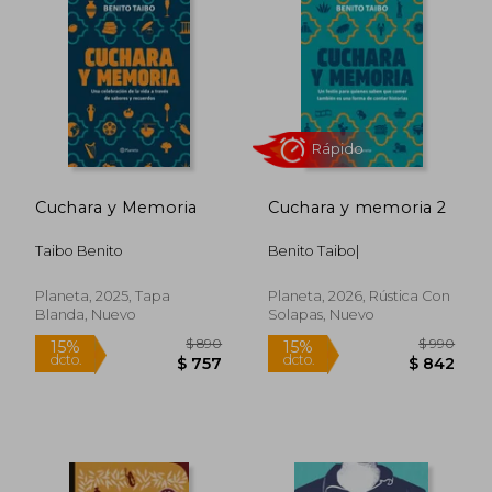
tanto por jóvenes como por adultos.
Reconocido por su capacidad de conectar
emocionalmente con los lectores y su
incansable labor en la difusión cultural,
Benito Taibo sigue escribiendo, creando
mundos y alentando a descubrir el poder
transformador de la literatura
Cuchara y Memoria
Cuchara y memoria 2
Taibo Benito
Benito Taibo|
Rápido
Planeta, 2025, Tapa
Planeta, 2026, Rústica Con
Blanda, Nuevo
Solapas, Nuevo
$ 890
$ 9