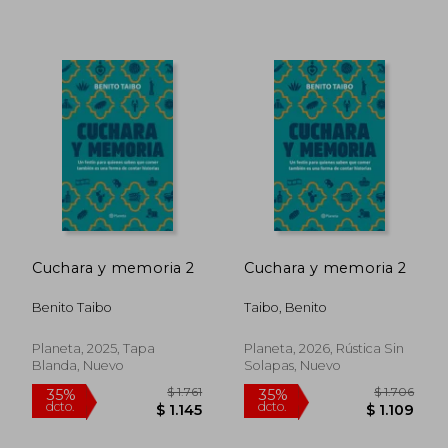
$ 1.712
$ 1.
40%
30%
dcto.
dcto.
$ 1.027
$ 1.1
Cuchara y memoria 2
Cuchara y memoria 2
Benito Taibo
Taibo, Benito
Planeta, 2025, Tapa
Planeta, 2026, Rústica Sin
Blanda, Nuevo
Solapas, Nuevo