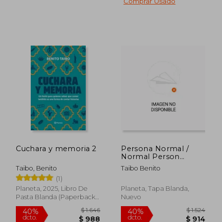
Comprar Usado
$ 1.646
$ 1.
40%
50%
dcto.
dcto.
$ 988
$ 9
Cuchara y memoria 2
Persona Normal /
Normal Person
(Spanish Edition)
Taibo, Benito
Taibo Benito
[Soft Cover ]
(1)
Planeta, 2025, Libro De
Planeta, Tapa Blanda,
Pasta Blanda (paperback),
Nuevo
Nuevo