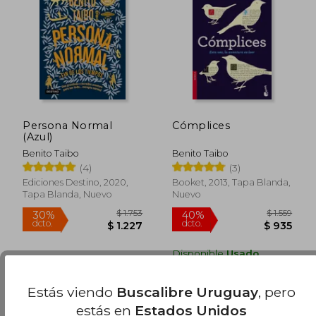
$ 1.329
$ 1.
40%
35%
dcto.
dcto.
$ 798
$ 7
Persona Normal
Cómplices
(Azul)
Benito Taibo
Benito Taibo
(4)
(3)
Ediciones Destino, 2020,
Booket, 2013, Tapa Blanda,
Tapa Blanda, Nuevo
Nuevo
Disponible
Usado
en Buen Estado a
$ 648
.
Comprar Usado
Estás viendo
Buscalibre Uruguay
, pero
estás en
Estados Unidos