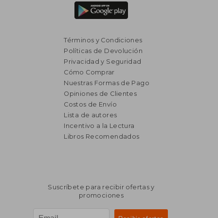
Términos y Condiciones
Políticas de Devolución
Privacidad y Seguridad
Cómo Comprar
Nuestras Formas de Pago
Opiniones de Clientes
Costos de Envío
Lista de autores
$ 879
$ 1.
Incentivo a la Lectura
30%
40%
dcto.
dcto.
$ 616
$ 1.1
Libros Recomendados
Suscríbete para recibir ofertas y
promociones