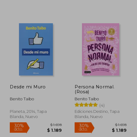
Desde mi Muro
Persona Normal.
(Rosa)
Benito Taibo
Benito Taibo
(4)
Planeta, 2014, Tapa
Ediciones Destino, Tapa
Blanda, Nuevo
Blanda, Nuevo
$ 1.646
$ 1.
40%
40%
dcto.
dcto.
$ 988
$ 9