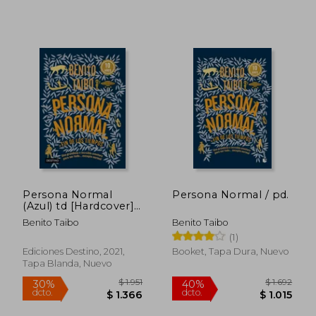
Persona Normal
Persona Normal / pd.
(Azul) td [Hardcover]
Taibo, Benito (en
Benito Taibo
Benito Taibo
Inglés)
(1)
Ediciones Destino, 2021,
Booket, Tapa Dura, Nuevo
Tapa Blanda, Nuevo