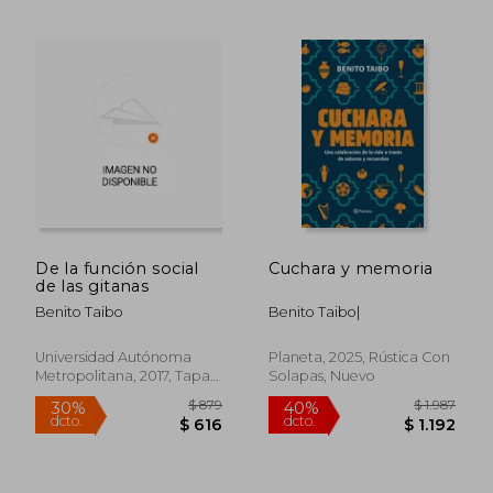
$ 1.761
$ 1.7
35%
35%
dcto.
dcto.
$ 1.145
$ 1.1
De la función social
Cuchara y memoria
de las gitanas
Benito Taibo
Benito Taibo|
Universidad Autónoma
Planeta, 2025, Rústica Con
Metropolitana, 2017, Tapa
Solapas, Nuevo
Blanda, Nuevo