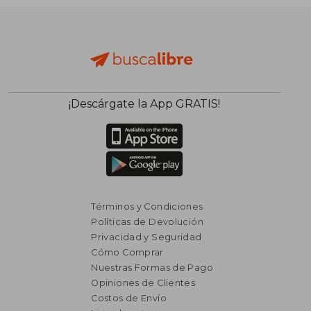
$ 1.915
$ 1.
45%
45%
dcto.
dcto.
$ 1.053
$ 1.0
¡Descárgate la App GRATIS!
Términos y Condiciones
Políticas de Devolución
Privacidad y Seguridad
Cómo Comprar
Nuestras Formas de Pago
Opiniones de Clientes
Costos de Envío