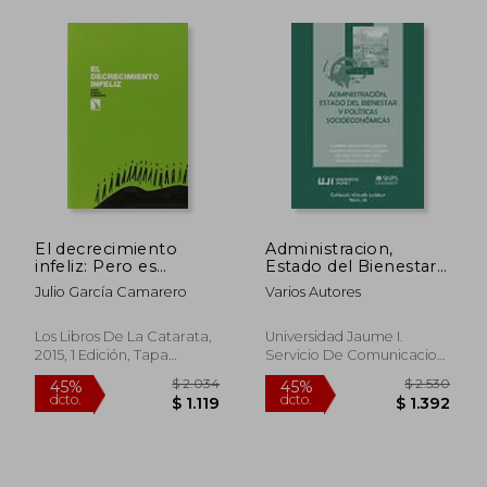
$ 1.911
$ 1.0
45%
45%
El decrecimiento
Administracion,
dcto.
dcto.
$ 1.051
$ 5
infeliz: Pero es
Estado del Bienestar
posible y urgente
y Politicas
Julio García Camarero
Varios Autores
conseguir un
Socioeconomicas
decrecimiento feliz
Los Libros De La Catarata,
Universidad Jaume I.
2015, 1 Edición, Tapa
Servicio De Comunicacion
Blanda, Nuevo
Y Publicacione, Tapa
Blanda, Nuevo