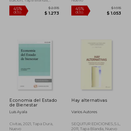
Edición, Tapa Blanda,
Nuevo
Nuevo
$ 2.244
$ 1.
45%
45%
dcto.
dcto.
$ 1.234
$ 1.0
Economia del Estado
Hay alternativas
de Bienestar
Luis Ayala
Varios Autores
Civitas, 2021, Tapa Dura,
SEQUITUR EDICIONES,S.L,
Nuevo
2011, Tapa Blanda, Nuevo