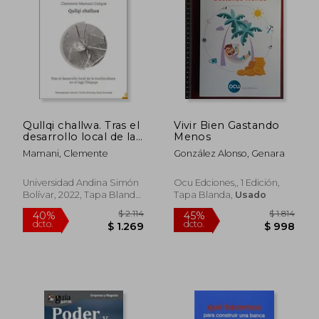
$ 2.098
$ 1.
45%
45%
dcto.
dcto.
$ 1.154
$ 8
Qullqi challwa. Tras el
Vivir Bien Gastando
desarrollo local de la
Menos
truchicultura en el
Mamani, Clemente
González Alonso, Genara
lago Titiqaqa
Universidad Andina Simón
Ocu Edciones,, 1 Edición,
Bolívar, 2022, Tapa Blanda,
Tapa Blanda,
Usado
Nuevo