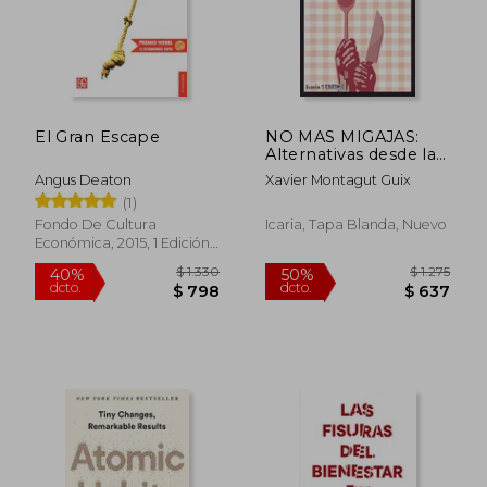
El Gran Escape
NO MAS MIGAJAS:
Alternativas desde la
Soberanía
Angus Deaton
Xavier Montagut Guix
Alimentaria (ASACO)
(1)
Fondo De Cultura
Icaria, Tapa Blanda, Nuevo
Económica, 2015, 1 Edición,
Tapa Blanda, Nuevo
$ 1.330
$ 1.
40%
50%
dcto.
dcto.
$ 798
$ 6