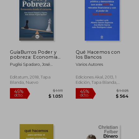
$ 854
$ 1.
40%
45%
dcto.
dcto.
$ 512
$ 8
GuíaBurros Poder y
Qué Hacemos con
pobreza: Economía
los Bancos
desde el corazón
Puglisi Spadaro, José
Varios Autores
Antonio ; Delgado Y.
Ugarte, Josu Imanol
Editatum, 2018, Tapa
Ediciones Akal, 2013, 1
Blanda, Nuevo
Edición, Tapa Blanda,
Nuevo