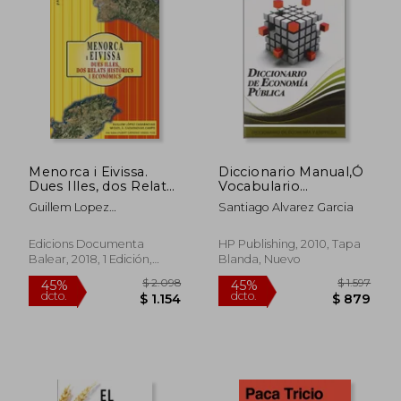
Menorca i Eivissa.
Diccionario Manual,Ó
Dues Illes, dos Relats
Vocabulario
Historics i Economics
Completo de las
Guillem Lopez
Santiago Alvarez Garcia
(en Catalán)
Lenguas Catalana-
Casasnovas,Miquel Angel
Castellana: Va
Casasnovas Camps
Añadido un
Edicions Documenta
HP Publishing, 2010, Tapa
Vocabulario de Todos
Balear, 2018, 1 Edición,
Blanda, Nuevo
los Santos mas
Tapa Blanda, Nuevo
Comunes Cuyo
Nombre Varia en
Castellano (2010
Reprint)