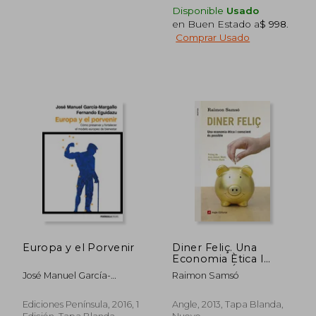
dcto.
dcto.
$ 1.110
$ 8
Disponible
Usado
en Buen Estado a
$ 998
.
Comprar Usado
Europa y el Porvenir
Diner Feliç. Una
Economia Ètica I
Conscient És Possible
José Manuel García-
Raimon Samsó
(Inspira) (en Catalán)
Margallo; Fernando
Eguidazu
Ediciones Península, 2016, 1
Angle, 2013, Tapa Blanda,