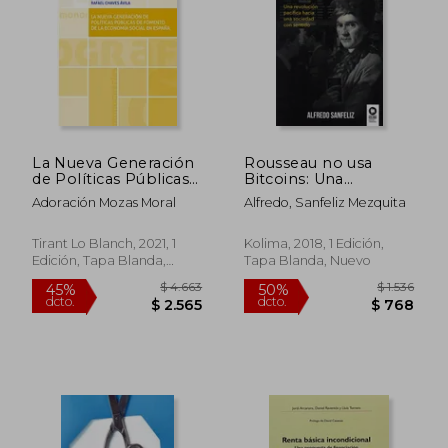
La Nueva Generación
Rousseau no usa
$ 1.475
$ 2.0
de Políticas Públicas
Bitcoins: Una
45%
40%
de Fomento de la
Revolución Pacífica
dcto.
dcto.
$ 811
$ 1.2
Adoración Mozas Moral
Alfredo, Sanfeliz Mezquita
Economía Social en
Hacia una Sociedad
España (Monografías)
con Sentido
Tirant Lo Blanch, 2021, 1
Kolima, 2018, 1 Edición,
Edición, Tapa Blanda,
Tapa Blanda, Nuevo
Nuevo