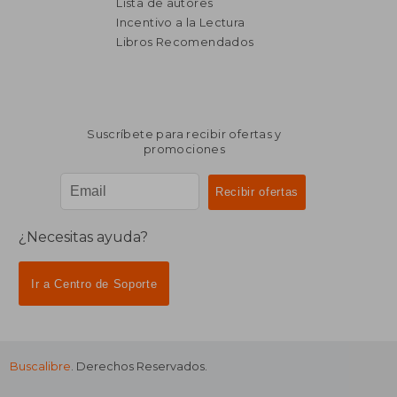
Lista de autores
Incentivo a la Lectura
Libros Recomendados
$ 1.025
$ 2.2
45%
45%
dcto.
dcto.
$ 564
$ 1.2
Suscríbete para recibir ofertas y
promociones
¿Necesitas ayuda?
Ir a Centro de Soporte
Buscalibre
. Derechos Reservados.