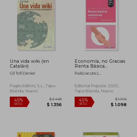
Una vida wiki (en
Economía, no Gracias
Catalán)
Renta Básica
Universal, sí Gracias
Gil Toll Deniel
Ra&Uacute;L
Garc&Iacute;A-
Dur&Aacute;N
Pagès Editors, S.L., Tapa
Editorial Popular, 2020,
Blanda, Nuevo
Tapa Blanda, Nuevo
$ 2.175
$ 1.3
45%
45%
dcto.
dcto.
$ 1.196
$ 7