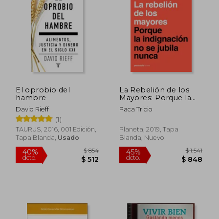
$ 2.465
$ 1.
45%
45%
dcto.
dcto.
$ 1.356
$ 1.0
El oprobio del
La Rebelión de los
hambre
Mayores: Porque la
Indignación no se
David Rieff
Paca Tricio
Jubila Nunca (Breve)
(1)
TAURUS, 2016, 001 Edición,
Planeta, 2019, Tapa
Tapa Blanda,
Usado
Blanda, Nuevo