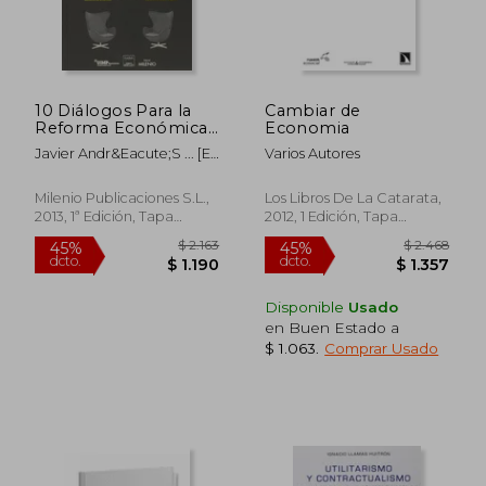
$ 1.814
$ 1.
45%
45%
dcto.
dcto.
$ 998
$ 8
10 Diálogos Para la
Cambiar de
Reforma Económica
Economia
y la Cohesión Social
Javier Andr&Eacute;S ... [Et
Varios Autores
Al.]
Milenio Publicaciones S.L.,
Los Libros De La Catarata,
2013, 1ª Edición, Tapa
2012, 1 Edición, Tapa
Blanda, Nuevo
Blanda, Nuevo
Disponible
Usado
en Buen Estado a
$ 1.063
.
Comprar Usado