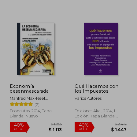
Economía
Qué Hacemos con
desenmascarada
los Impuestos
Manfred Max-Neef,
Varios Autores
Antonio Elizalde, Martín
(2)
Hopenhayn
Econautas, 2014, Tapa
Ediciones Akal, 2014, 1
Blanda, Nuevo
Edición, Tapa Blanda,
Nuevo
$ 2.220
$ 1.
50%
40%