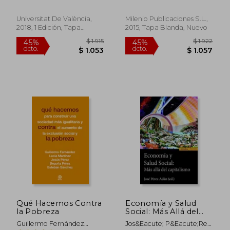
Comunitat Valenciana
Band 62) (en
Palacio
(en Catalán)
Katalanisch)
Universitat De València,
Milenio Publicaciones S.l.,
2018, 1 Edición, Tapa
2015, Tapa Blanda, Nuevo
Blanda, Nuevo
$ 2.839
$ 8
45%
40%
dcto.
dcto.
$ 1.562
$ 4
Qué Hacemos Contra
Economía y Salud
la Pobreza
Social: Más Allá del
Capitalismo
Guillermo Fernández
Jos&Eacute; P&Eacute;Rez
(Astrolabio Ciencias