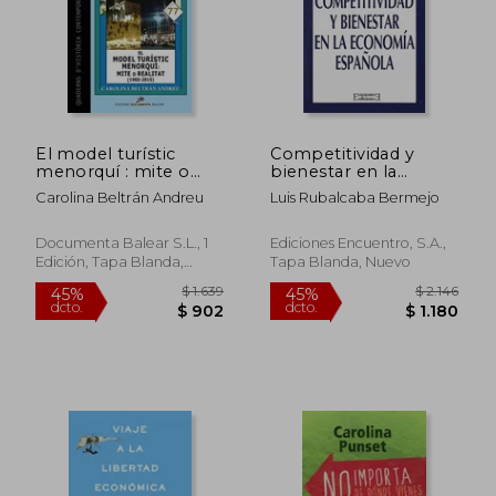
El model turístic
Competitividad y
menorquí : mite o
bienestar en la
realitat (1960-2015)
economía española
Carolina Beltrán Andreu
Luis Rubalcaba Bermejo
(Oikos Nomos)
Documenta Balear S.L., 1
Ediciones Encuentro, S.A.,
Edición, Tapa Blanda,
Tapa Blanda, Nuevo
Nuevo
$ 2.361
$ 2.
45%
45%
dcto.
dcto.
$ 1.298
$ 1.1