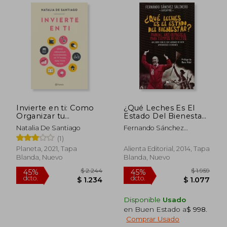
Invierte en ti: Como
¿Qué Leches Es El
Organizar tu
Estado Del Bienestar?
Economia en 11 Pasos
(COLECCION
Natalia De Santiago
Fernando Sánchez
Para Vivir Mejor
ALIENTA)
Salinero
(1)
Planeta, 2021, Tapa
Alienta Editorial, 2014, Tapa
Blanda, Nuevo
Blanda, Nuevo
$ 2.034
$ 2.5
45%
45%
Disponible
Usado
dcto.
dcto.
$ 1.119
$ 1.3
en Buen Estado a
$ 998
.
Comprar Usado