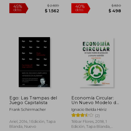
$ 1.855
$ 2.4
40%
40%
dcto.
dcto.
$ 1.113
$ 1.4
Ego: Las Trampas del
Economía Circular:
Juego Capitalista
Un Nuevo Modelo de
Producción y
Frank Schirrmacher
Ignacio Belda Hériz
Consumo Sostenible
(2)
Ariel, 2014, 1 Edición, Tapa
Tébar Flores, 2018, 1
Blanda, Nuevo
Edición, Tapa Blanda,