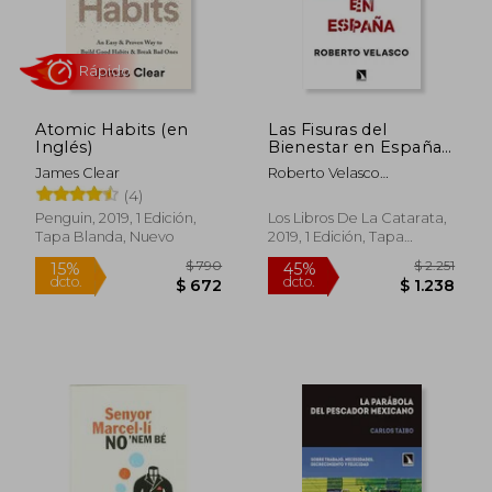
Atomic Habits (en
Las Fisuras del
Inglés)
Bienestar en España
(Mayor)
James Clear
Roberto Velasco
Barroetabe&Ntilde;A
(4)
Penguin, 2019, 1 Edición,
Los Libros De La Catarata,
Tapa Blanda, Nuevo
2019, 1 Edición, Tapa
Rápido
Blanda, Nuevo
$ 790
$ 2.
15%
45%
dcto.
dcto.
$ 672
$ 1.2