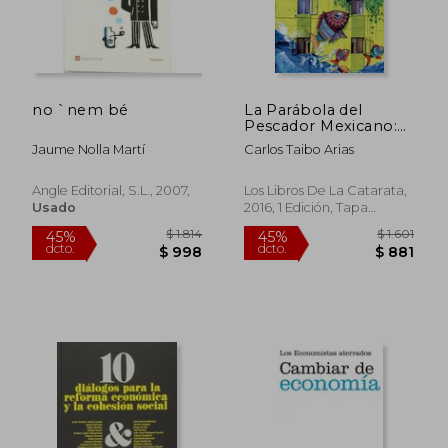
no `nem bé
La Parábola del
Pescador Mexicano:
Sobre Trabajo,
Jaume Nolla Martí
Carlos Taibo Arias
Necesidades,
Decrecimiento y
Felicidad
Angle Editorial, S.l., 2007,
Los Libros De La Catarata,
Usado
2016, 1 Edición, Tapa
Blanda, Nuevo