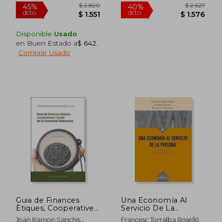
Nuevo
Disponible
Usado
en Buen Estado a
$ 642
.
Comprar Usado
$ 2.315
$ 1.
45%
45%
dcto.
dcto.
$ 1.273
$ 1.0
Guia de Finances
Una Economía Al
Ètiques, Cooperatives
Servicio De La
i Locals de la
Persona (ensayo,
Joan Ramon Sanchis
Francesc Torralba Roselló