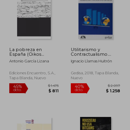
$ 2.163
$ 2.4
45%
45%
dcto.
dcto.
$ 1.190
$ 1.3
La pobreza en
Utilitarismo y
España (Oikos
Contractualismo.
Nomos)
Fundamentos Para la
Antonio García Lizana
Ignacio Llamas Huitrón
Evaluación de
Políticas Públ (Bip
Ediciones Encuentro, S.A.,
Gedisa, 2018, Tapa Blanda,
Tapa Blanda, Nuevo
Nuevo