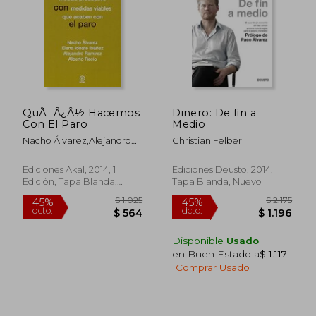
QuÃ¯Â¿Â½ Hacemos
Dinero: De fin a
Con El Paro
Medio
$ 2.114
$ 1.
40%
45%
Nacho Álvarez,alejandro
Christian Felber
dcto.
dcto.
$ 1.269
$ 9
Ramírez,albert
Recio,elena Idoate Ibáñez
Ediciones Akal, 2014, 1
Ediciones Deusto, 2014,
Edición, Tapa Blanda,
Tapa Blanda, Nuevo
Nuevo
Disponible
Usado
en Buen Estado a
$ 1.117
.
Comprar Usado