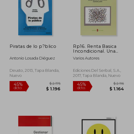
Piratas de lo p?blico
Rp16. Renta Basica
Incondicional. Una
Propuesta de
Antonio Losada Diéguez
Varios Autores
Financia
$ 4.663
$ 1.
45%
50%
dcto.
dcto.
Deusto, 2013, Tapa Blanda,
Ediciones Del Serbal, S.A.,
$ 2.565
$ 7
Nuevo
2017, Tapa Blanda, Nuevo