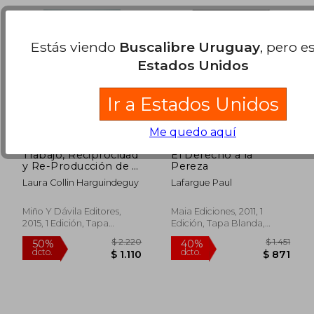
Estás viendo
Buscalibre Uruguay
, pero e
Estados Unidos
Ir a Estados Unidos
Me quedo aquí
Trabajo, Reciprocidad
El Derecho a la
y Re-Producción de la
Pereza
Vida: Experiencias
Laura Collin Harguindeguy
Lafargue Paul
$ 1.025
$ 2.
45%
45%
Colectivas de
dcto.
dcto.
$ 564
$ 1.1
Autogestión y
Economía Solidaria
Miño Y Dávila Editores,
Maia Ediciones, 2011, 1
en América Latina
2015, 1 Edición, Tapa
Edición, Tapa Blanda,
Blanda, Nuevo
Nuevo