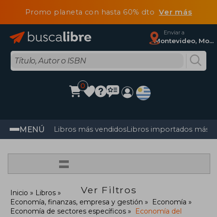
Promo planeta con hasta 60% dto
Ver más
Enviar a
Montevideo, Montevideo
0
MENÚ
Libros más vendidos
Libros importados más v
=
Ver Filtros
Inicio
Libros
Economía, finanzas, empresa y gestión
Economía
Economía de sectores específicos
Economía del