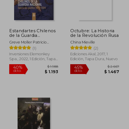
Estandartes Chilenos
Octubre: La Historia
de la Guardia
de la Revolución Rusa
Nacional. Guerra del
Greve Moller Patricio
China Mieville
Pacífico 1879-1884.
Roberto
(1)
(2)
FULL COLOR.
Inversiones Elemonkey
Ediciones Akal, 2017, 1
Spa., 2022, 1 Edición, Tapa
Edición, Tapa Dura, Nuevo
Blanda, Nuevo
$ 1.988
$ 2.6
40%
45%
dcto.
dcto.
$ 1.193
$ 1.4