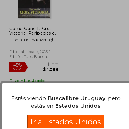
Cómo Gané la Cruz
Victoria: Peripecias de
un Civil Irlandés
Thomas Henry Kavanagh
Durante el Motín de
la India
Editorial Hécate, 2015, 1
Edición, Tapa Blanda,
Nuevo
Disponible
Usado
en Buen Estado a
$ 850
.
Comprar Usado
Estás viendo
Buscalibre Uruguay
, pero
estás en
Estados Unidos
$ 1.979
45%
dcto.
$ 1.088
Ir a Estados Unidos