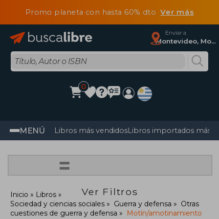
Promo planeta con hasta 60% dto
Ver más
Enviar a
Montevideo, Montevideo
0
MENÚ
Libros más vendidos
Libros importados más v
=
Ver Filtros
Inicio
Libros
Sociedad y ciencias sociales
Guerra y defensa
Otras
cuestiones de guerra y defensa
Motín/amotinamiento