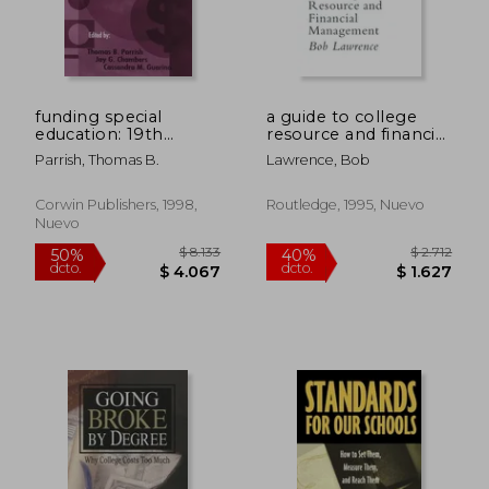
funding special
a guide to college
education: 19th
resource and financial
annual yearbook of
management (en
Parrish, Thomas B.
Lawrence, Bob
the american
Inglés)
$ 2.569
$ 6.5
50%
50%
education finance
dcto.
dcto.
$ 1.284
$ 3.2
association 1998 (en
Corwin Publishers, 1998,
Routledge, 1995, Nuevo
Inglés)
Nuevo