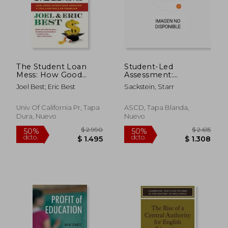
$ 23.435
$ 2.
50%
45%
dcto.
dcto.
$ 11.717
$ 1.4
The Student Loan
Student-Led
Mess: How Good
Assessment:
Intentions Created a
Promoting Agency
Joel Best; Eric Best
Sackstein, Starr
Trillion-Dollar
and Achievement
Problem
Through Portfolios
and Conferences (en
Univ Of California Pr, Tapa
ASCD, Tapa Blanda,
Inglés)
Dura, Nuevo
Nuevo