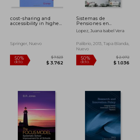
cost-sharing and
Sistemas de
accessibility in higher
Pensiones en
education: a fairer
America Latina y
Lopez, Juana Isabel Vera
deal? (en Inglés)
Mexico
Springer, Nuevo
Palibrio, 2013, Tapa Blanda,
Nuevo
$ 3.481
$ 2.4
50%
50%
dcto.
dcto.
$ 1.741
$ 1.2