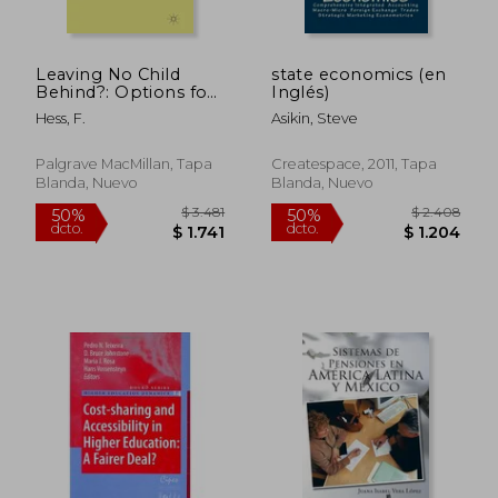
Leaving No Child
state economics (en
Behind?: Options for
Inglés)
Kids in Failing Schools
Hess, F.
Asikin, Steve
(en Inglés)
Palgrave MacMillan, Tapa
Createspace, 2011, Tapa
Blanda, Nuevo
Blanda, Nuevo
$ 7.419
$ 4.8
50%
50%
dcto.
dcto.
$ 3.709
$ 2.4