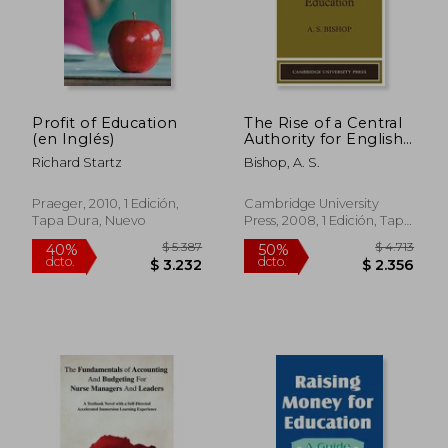
$ 2.990
$ 2.
50%
50%
dcto.
dcto.
$ 1.495
$ 1.3
Profit of Education
The Rise of a Central
(en Inglés)
Authority for English
Education
Richard Startz
Bishop, A. S.
(Cambridge Texts and
Studies in the History
of Education) (en
Praeger, 2010, 1 Edición,
Cambridge University
Inglés)
Tapa Dura, Nuevo
Press, 2008, 1 Edición, Tapa
Blanda, Nuevo