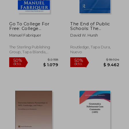
Go To College For
The End of Public
Free: College
Schools: The
Planning ABC's Guide
Corporate Reform
Manuel Fabriquer
David W. Hursh
To Finding
Agenda to Privatize
Scholarships,
Education (Critical
Financial Aid and Free
Social Thought)
The Sterling Publishing
Routledge, Tapa Dura,
Tuition Awards For
Group, Tapa Blanda,
Nuevo
College
Nuevo
$ 2.434
$ 2.0
50%
50%
dcto.
dcto.
$ 1.217
$ 1.0