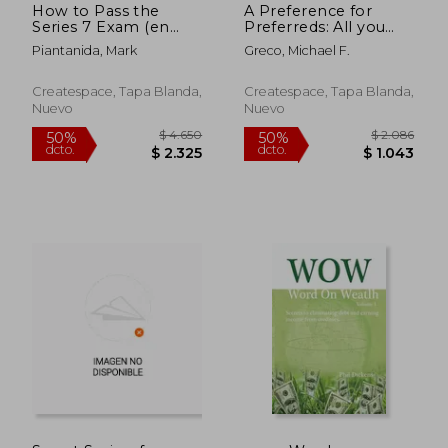
How to Pass the
A Preference for
Series 7 Exam (en
Preferreds: All you
Inglés)
need to know about
Piantanida, Mark
Greco, Michael F.
investing in preferred
stock (en Inglés)
Createspace, Tapa Blanda,
Createspace, Tapa Blanda,
Nuevo
Nuevo
$ 1.285
$ 1.
50%
50%
dcto.
dcto.
$ 642
$ 7