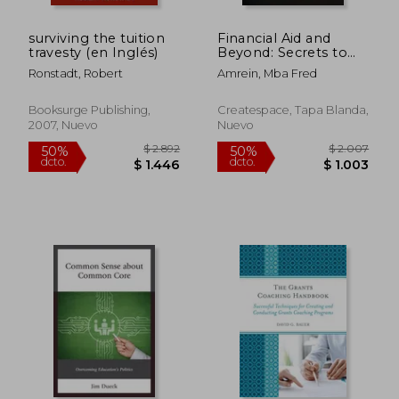
$ 7.523
$ 2.0
50%
50%
dcto.
dcto.
$ 3.762
$ 1.0
surviving the tuition
Financial Aid and
travesty (en Inglés)
Beyond: Secrets to
College Affordability
Ronstadt, Robert
Amrein, Mba Fred
(en Inglés)
Booksurge Publishing,
Createspace, Tapa Blanda,
2007, Nuevo
Nuevo