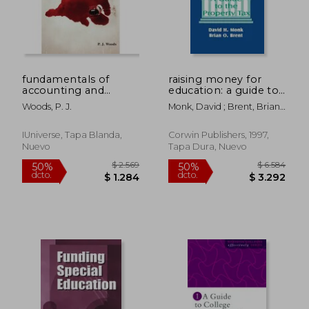
fundamentals of
raising money for
$ 5.387
$ 4.7
40%
50%
accounting and
education: a guide to
dcto.
dcto.
$ 3.232
$ 2.3
budgeting for nurse
the property tax (en
Woods, P. J.
Monk, David ; Brent, Brian
managers and leaders
Inglés)
O.
(en Inglés)
IUniverse, Tapa Blanda,
Corwin Publishers, 1997,
Nuevo
Tapa Dura, Nuevo