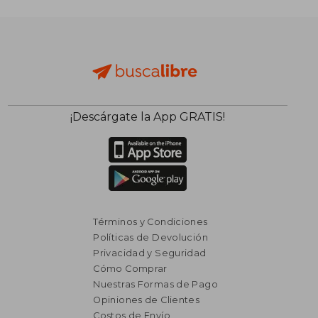
$ 2.385
$ 2.
50%
50%
dcto.
dcto.
$ 1.192
$ 1.0
¡Descárgate la App GRATIS!
Términos y Condiciones
Políticas de Devolución
Privacidad y Seguridad
Cómo Comprar
Nuestras Formas de Pago
Opiniones de Clientes
Costos de Envío