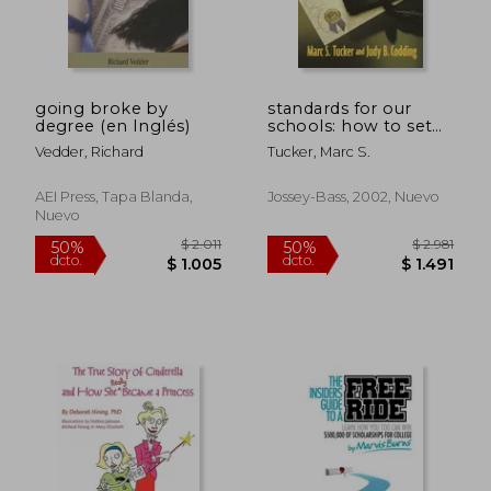
going broke by
standards for our
degree (en Inglés)
schools: how to set
them, measure them,
Vedder, Richard
Tucker, Marc S.
and reach them (en
Inglés)
AEI Press, Tapa Blanda,
Jossey-Bass, 2002, Nuevo
Nuevo
$ 8.133
$ 2.
50%
40%
dcto.
dcto.
$ 4.067
$ 1.6