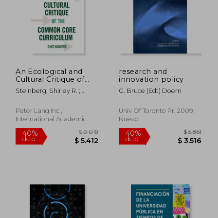
An Ecological and
research and
Cultural Critique of
innovation policy
the Common Core
Steinberg, Shirley R. ;
G. Bruce (edt) Doern
Curriculum (en
Bowers, Chet
Inglés)
Peter Lang Inc.,
Univ Of Toronto Pr, 2009,
International Academic
Nuevo
Publi, Tapa Blanda, Nuevo