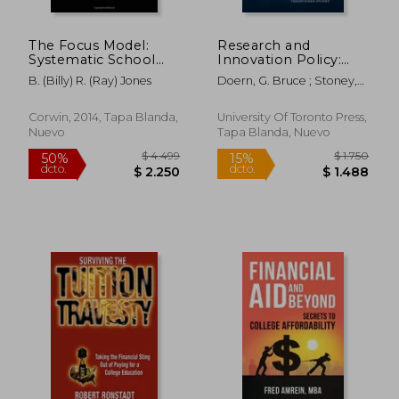
The Focus Model:
Research and
Systematic School
Innovation Policy:
Improvement For All
Changing Federal
B. (billy) R. (ray) Jones
Doern, G. Bruce ; Stoney,
Schools (en Inglés)
Government -
Christopher
University Relations
(en Inglés)
Corwin, 2014, Tapa Blanda,
University Of Toronto Press,
Nuevo
Tapa Blanda, Nuevo