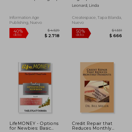
Leonard, Linda
Information Age
Createspace, Tapa Blanda,
Publishing, Nuevo
Nuevo
$ 1.856
$ 2.1
50%
40%
dcto.
dcto.
$ 928
$ 1.3
LifeMONEY - Options
Credit Repair that
for Newbies: Basic
Reduces Monthly