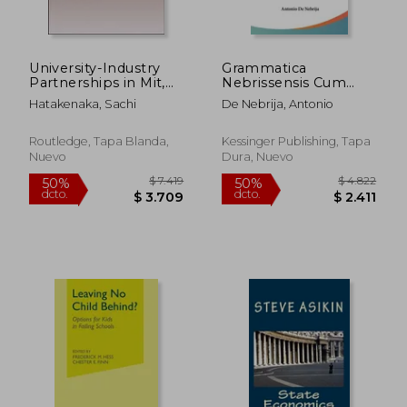
University-Industry
Grammatica
Partnerships in Mit,
Nebrissensis Cum
Cambridge, and
Commento (1495) (en
Hatakenaka, Sachi
De Nebrija, Antonio
Tokyo: Storytelling
Latin)
Across Boundaries
(en Inglés)
Routledge, Tapa Blanda,
Kessinger Publishing, Tapa
Nuevo
Dura, Nuevo
$ 2.158
$ 18.9
50%
50%
dcto.
dcto.
$ 1.079
$ 9.4