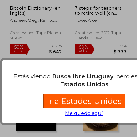
Bitcoin Dictionary (en
7 steps for teachers
Inglés)
to retire well (en
Inglés)
Andreev, Oleg ; Kembo,
Howe, Alice
Tawanda
$ 2.892
$ 2.0
50%
50%
dcto.
dcto.
$ 1.446
$ 1.0
Createspace, Tapa Blanda,
Createspace, 2012, Tapa
Nuevo
Blanda, Nuevo
Estás viendo
Buscalibre Uruguay
, pero e
Estados Unidos
Ir a Estados Unidos
Me quedo aquí