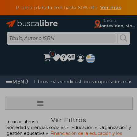
Promo planeta con hasta 60% dto
Ver más
Enviar a
Montevideo, Montevideo
0
MENÚ
Libros más vendidos
Libros importados más v
=
Ver Filtros
Inicio
Libros
Sociedad y ciencias sociales
Educación
Organización y
gestión educativa
Financiación de la educación y los