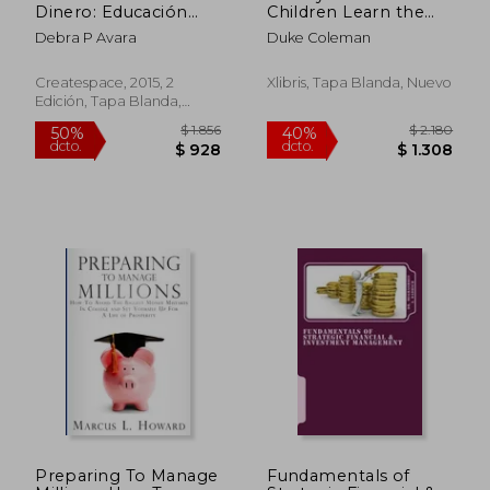
Dinero: Educación
Children Learn the
Financiera Para los
“Economic Law of
Debra P Avara
Duke Coleman
Grados 5 - 8
Money Saving: A
Parent’s Guide
Createspace, 2015, 2
Xlibris, Tapa Blanda, Nuevo
Edición, Tapa Blanda,
Nuevo
$ 4.650
$ 2.0
50%
50%
dcto.
dcto.
$ 2.325
$ 1.0
Preparing To Manage
Fundamentals of