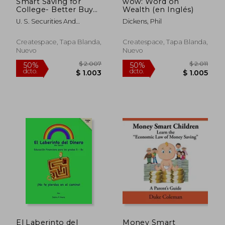
Smart Saving for
wow: Word on
College- Better Buy
Wealth (en Inglés)
Degrees (en Inglés)
U. S. Securities And
Dickens, Phil
Exchanged Commissio
Createspace, Tapa Blanda,
Createspace, Tapa Blanda,
Nuevo
Nuevo
$ 2.762
$ 1.7
50%
50%
dcto.
dcto.
$ 1.381
$ 8
El Laberinto del
Money Smart