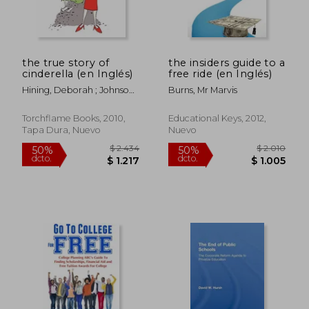
the true story of
the insiders guide to a
cinderella (en Inglés)
free ride (en Inglés)
Hining, Deborah ; Johnson,
Burns, Mr Marvis
Nathan ; Hining, Michael
Torchflame Books, 2010,
Educational Keys, 2012,
Tapa Dura, Nuevo
Nuevo
$ 2.011
$ 2.
50%
50%
dcto.
dcto.
$ 1.005
$ 1.4