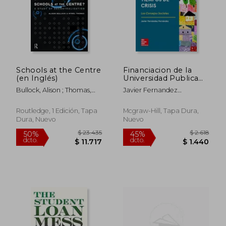
$ 9.019
$ 5.
40%
40%
dcto.
dcto.
$ 5.412
$ 3.5
Schools at the Centre
Financiacion de la
(en Inglés)
Universidad Publica
en Tiempos de Crisis
Bullock, Alison ; Thomas,
Javier Fernandez
Hywel
Fernandez
Routledge, 1 Edición, Tapa
Mcgraw-Hill, Tapa Dura,
Dura, Nuevo
Nuevo