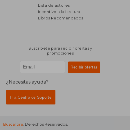
Lista de autores
Incentivo a la Lectura
$ 1.858
$ 8.
50%
50%
dcto.
dcto.
Libros Recomendados
$ 929
$ 4.0
Suscríbete para recibir ofertas y
promociones
¿Necesitas ayuda?
Ir a Centro de Soporte
Buscalibre
. Derechos Reservados.