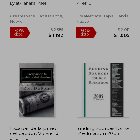
Concepts and
Payments (en Inglés)
Eylat-Tanaka, Yael
Miller, Bill
Techniques (en
Inglés)
Createspace, Tapa Blanda,
Createspace, Tapa Blanda,
Nuevo
Nuevo
$ 1.554
$ 1.
50%
50%
dcto.
dcto.
$ 777
$ 8
Escapar de la prision
funding sources for k-
del deudor: Volviendo
12 education 2005
su deuda en riqueza