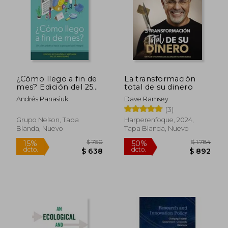
¿Cómo llego a fin de
La transformación
mes? Edición del 25
total de su dinero
Aniversario: Un plan
Andrés Panasiuk
Dave Ramsey
práctico hacia la
(3)
prosperidad integral
Grupo Nelson, Tapa
Harperenfoque, 2024,
Blanda, Nuevo
Tapa Blanda, Nuevo
$ 750
$ 1.7
15%
50%
dcto.
dcto.
$ 638
$ 8