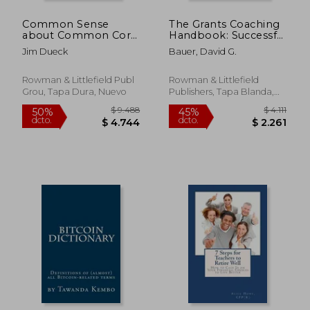
Common Sense
The Grants Coaching
$ 4.499
$ 1.7
50%
15%
about Common Core:
Handbook: Successful
dcto.
dcto.
$ 2.250
$ 1.4
Overcoming
Techniques for
Jim Dueck
Bauer, David G.
Education's Politics
Creating and
Conducting Grants
Coaching Programs
Rowman & Littlefield Publ
Rowman & Littlefield
(en Inglés)
Grou, Tapa Dura, Nuevo
Publishers, Tapa Blanda,
Nuevo