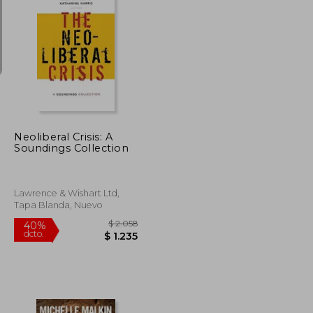
$ 1.582
$ 8.726
40%
dcto.
$ 949
$ 5.235
Neoliberal Crisis: A
Soundings Collection
Lawrence & Wishart Ltd,
Tapa Blanda, Nuevo