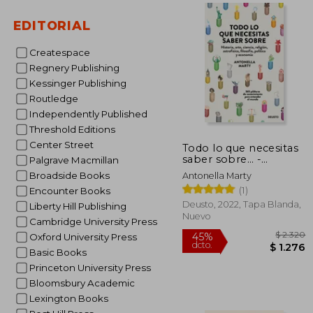
EDITORIAL
50%
dcto.
$ 
Createspace
Regnery Publishing
Kessinger Publishing
Routledge
Independently Published
Threshold Editions
Center Street
Todo lo que necesitas
saber sobre… -
Palgrave Macmillan
Antonella Marty -
Broadside Books
Antonella Marty
Libro Físico
(1)
Encounter Books
Deusto, 2022, Tapa Blanda,
Liberty Hill Publishing
Nuevo
Cambridge University Press
Oxford University Press
Basic Books
Princeton University Press
Bloomsbury Academic
Lexington Books