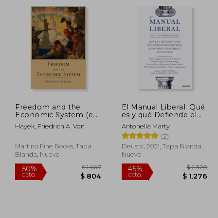
dcto.
dcto.
1.194
$ 935
Freedom and the
El Manual Liberal: Qué
Economic System (en
es y qué Defiende el
Inglés)
Liberalismo Político,
Hayek, Friedrich A. Von
Antonella Marty
Económico, Individual
(2)
y Cultural (Sin
Colección)
Martino Fine Books, Tapa
Deusto, 2021, Tapa Blanda,
Blanda, Nuevo
Nuevo