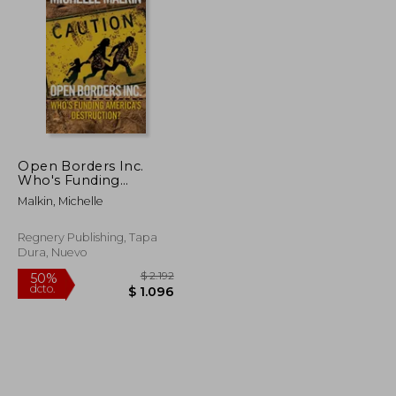
$ 2.338
$ 2.058
40%
dcto.
$ 1.169
$ 1.235
Open Borders Inc.
Who's Funding
America's
Malkin, Michelle
Destruction? (en
Inglés)
Regnery Publishing, Tapa
Dura, Nuevo