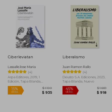
Ciberleviatan
Liberalismo
LassalleJose Maria
Juan Ramon Rallo
(4)
(4)
Arpa Editores, 2019, 1
Deusto S.A. Ediciones, 2023,
Edición, Tapa Blanda,
Tapa Blanda, Nuevo
Nuevo
 2.388
$ 1.100
15%
45%