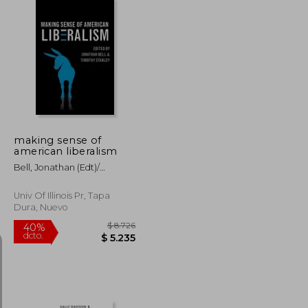
$ 2.533
$ 2.320
45%
dcto.
$ 1.393
$ 1.276
making sense of
american liberalism
Bell, Jonathan (edt)/
Stanley, Timothy (edt)
Univ Of Illinois Pr, Tapa
Dura, Nuevo