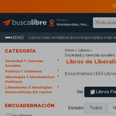
P
Enviar a
Montevideo, Montevideo
MENÚ
Libros más vendidos
Libros importados más v
Inicio
Libros
CATEGORÍA
Sociedad y ciencias sociales
Libros de Libera
Sociedad Y Ciencias
Sociales
Política Y Gobierno
Encontramos 1.633 Libro
Ideologías Y Movimientos
Políticos
Liberalismo E Ideologías
Ver:
Libros Fí
Democráticas De Centro
ENCUADERNACIÓN
Estado:
Todos
N
Tapa Blanda