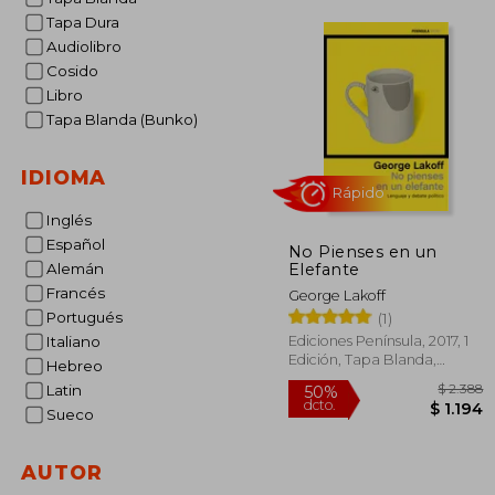
Tapa Dura
Audiolibro
Cosido
Libro
Tapa Blanda (Bunko)
IDIOMA
Inglés
Español
No Pienses en un
Elefante
Rápido
Alemán
Francés
George Lakoff
Portugués
(1)
Ediciones Península, 2017, 1
Italiano
Edición, Tapa Blanda,
Hebreo
Nuevo
Latin
Sueco
AUTOR
$
50%