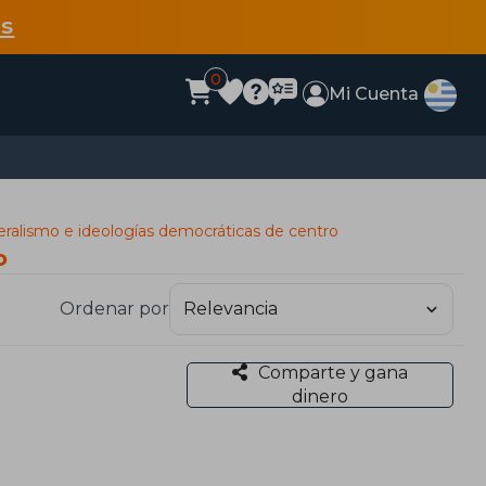
s
0
Mi Cuenta
eralismo e ideologías democráticas de centro
o
Ordenar por
Comparte y gana
dinero