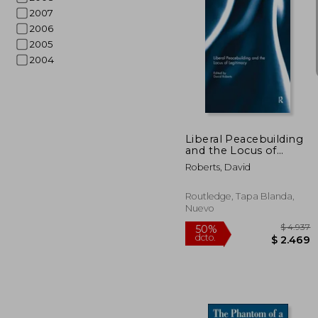
2007
2006
2005
2004
$
45%
dcto.
$ 
Liberal Peacebuilding
and the Locus of
Legitimacy (en Inglés)
Roberts, David
Routledge, Tapa Blanda,
Nuevo