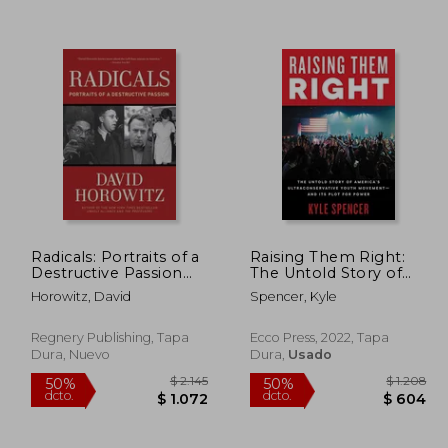
 4.227
$ 2.494
50%
50%
dcto.
dcto.
 2.114
$ 1.247
Radicals: Portraits of a
Raising Them Right:
Destructive Passion
The Untold Story of
(en Inglés)
America'S
Horowitz, David
Spencer, Kyle
Ultraconservative
Youth Movement--
And its Plot for Power
Regnery Publishing, Tapa
Ecco Press, 2022, Tapa
(en Inglés)
Dura, Nuevo
Dura,
Usado