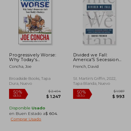
 4.937
$ 23.999
50%
50%
dcto.
dcto.
2.469
$ 11.999
Progressively Worse:
Divided we Fall:
Why Today's
America'S Secession
Democrats Ain't Your
Threat and how to
Concha, Joe
French, David
Daddy's Donkeys (en
Restore our Nation
Inglés)
(en Inglés)
Broadside Books, Tapa
St. Martin's Griffin, 2022,
Dura, Nuevo
Tapa Blanda, Nuevo
Disponible
Usado
en Buen Estado a
$ 604
.
Comprar Usado