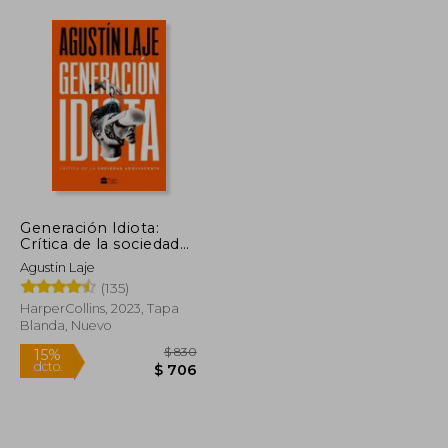
Generación Idiota:
Crítica de la sociedad
adolescente
Agustin Laje
(135)
HarperCollins, 2023, Tapa
Blanda, Nuevo
$ 1.669
$ 830
15%