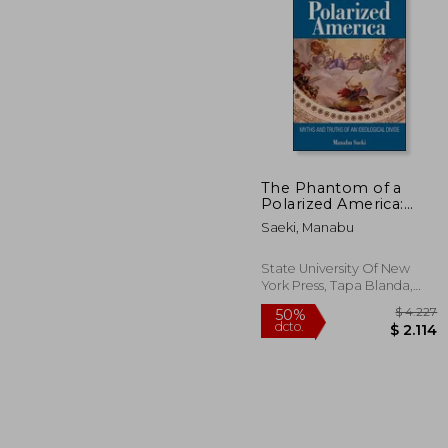
$
50%
dcto.
$ 
The Phantom of a
Polarized America:
Myths and Truths of
Saeki, Manabu
an Ideological Divide
(en Inglés)
State University Of New
York Press, Tapa Blanda,
Nuevo