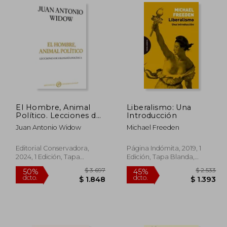
$ 2.159
$ 1.607
50%
45%
dcto.
dcto.
1.080
$ 804
El Hombre, Animal
Liberalismo: Una
Político. Lecciones de
Introducción
filosofía política
Juan Antonio Widow
Michael Freeden
Editorial Conservadora,
Página Indómita, 2019, 1
2024, 1 Edición, Tapa
Edición, Tapa Blanda,
Blanda, Nuevo
Nuevo