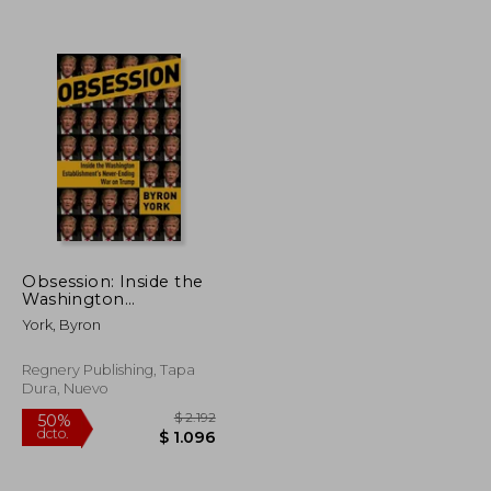
$ 1.987
$ 2.192
50%
dcto.
$ 993
$ 1.096
Obsession: Inside the
Washington
Establishment's
York, Byron
Never-Ending war on
Trump (en Inglés)
Regnery Publishing, Tapa
Dura, Nuevo