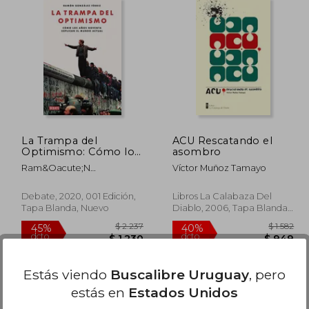
 2.320
$ 3.697
50%
45%
dcto.
dcto.
1.276
$ 1.848
La Trampa del
ACU Rescatando el
Optimismo: Cómo los
asombro
Años Noventa
Ram&Oacute;N
Víctor Muñoz Tamayo
Explican el Mundo
Gonz&Aacute;Lez
Actual
F&Eacute;Rriz
Debate, 2020, 001 Edición,
Libros La Calabaza Del
Tapa Blanda, Nuevo
Diablo, 2006, Tapa Blanda,
Nuevo
Estás viendo
Buscalibre Uruguay
, pero
estás en
Estados Unidos