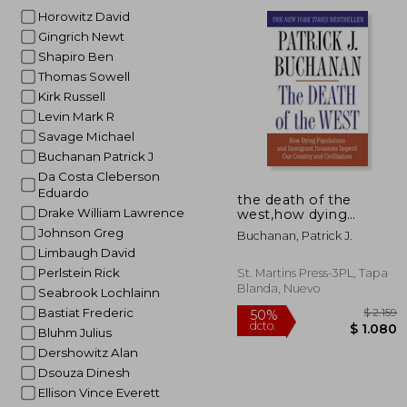
dcto.
$ 
Horowitz David
Gingrich Newt
Shapiro Ben
Thomas Sowell
Kirk Russell
Levin Mark R
Savage Michael
Buchanan Patrick J
Da Costa Cleberson
Eduardo
the death of the
Drake William Lawrence
west,how dying
populations and
Johnson Greg
Buchanan, Patrick J.
immigrant invasions
Limbaugh David
imperil our country
and civilization (en
Perlstein Rick
St. Martins Press-3PL, Tapa
Inglés)
Blanda, Nuevo
Seabrook Lochlainn
Bastiat Frederic
Bluhm Julius
Dershowitz Alan
Dsouza Dinesh
Ellison Vince Everett