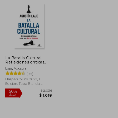
dcto.
$ 918
$ 706
La Batalla Cultural:
Reflexiones críticas
para una nueva
Laje, Agustin
derecha
(98)
HarperCollins, 2022, 1
Edición, Tapa Blanda,
Nuevo