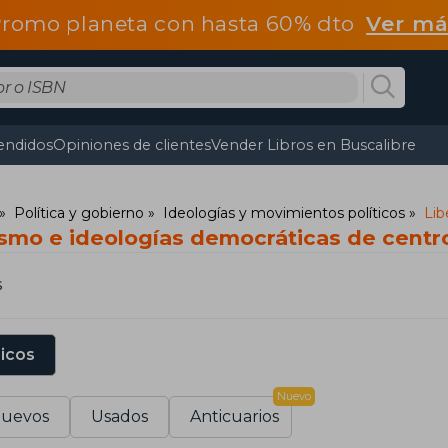
romo planeta con hasta 60% dto
Ver má
endidos
Opiniones de clientes
Vender Libros en Buscalibre
Política y gobierno
Ideologías y movimientos políticos
Lib
lismo e ideologías democráticas de centr
s
sicos
Nuevo
uevos
Usados
Anticuarios