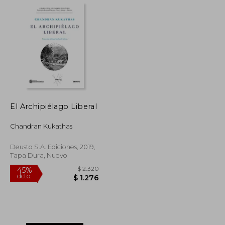
$ 2.320
$ 2.036
50%
dcto.
$ 1.276
$ 1.018
El Archipiélago Liberal
Chandran Kukathas
Deusto S.A. Ediciones, 2019,
Tapa Dura, Nuevo