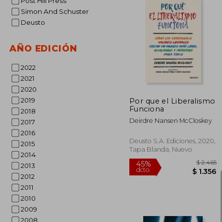
Post Hill Press
Simon And Schuster
Deusto
$
45%
dcto.
$ 
AÑO EDICIÓN
2022
2021
2020
2019
Por que el Liberalismo
Funciona
2018
Deirdre Nansen McCloskey
2017
2016
Deusto S.A. Ediciones, 2020,
2015
Tapa Blanda, Nuevo
2014
2013
2012
2011
2010
2009
2008