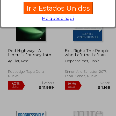
Ir a Estados Unidos
Me quedo aquí
 2.465
$ 2.237
45%
40%
dcto.
dcto.
1.356
$ 1.230
Red Highways: A
Exit Right: The People
Liberal's Journey Into
who Left the Left and
the Heartland (en
Reshaped the
Aguilar, Rose
Oppenheimer, Daniel
Inglés)
American Century (en
Inglés)
Routledge, Tapa Dura,
Simon And Schuster, 2017,
Nuevo
Tapa Blanda, Nuevo