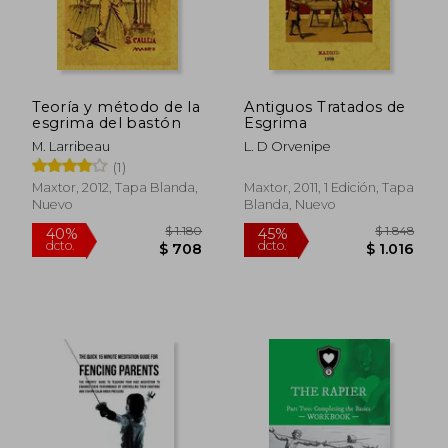
Teoría y método de la
Antiguos Tratados de
esgrima del bastón
Esgrima
M. Larribeau
L. D Orvenipe
(1)
Maxtor, 2012, Tapa Blanda,
Maxtor, 2011, 1 Edición, Tapa
Nuevo
Blanda, Nuevo
$ 1.180
$ 1.8
40%
45%
dcto.
dcto.
$ 708
$ 1.0