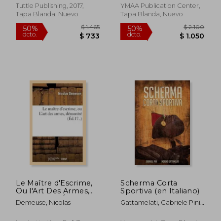
(en Inglés)
Tuttle Publishing, 2017,
YMAA Publication Center,
Tapa Blanda, Nuevo
Tapa Blanda, Nuevo
$ 4.905
$ 2.4
50%
40%
dcto.
dcto.
$ 2.453
$ 1.4
Le Maître d'Escrime,
Scherma Corta
Ou l'Art Des Armes,
Sportiva (en Italiano)
Démontré (Éd.17..)
Demeuse, Nicolas
Gattamelati, Gabriele Pini
(en Francés)
Moreno