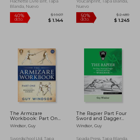
Hachette Livre Bnf, Tapa
Youcanprint, Tapa Blanda,
Blanda, Nuevo
Nuevo
$ 2.766
$ 4.8
50%
40%
dcto.
dcto.
$ 1.383
$ 2.9
The Armizare
The Rapier Part Four
Workbook: Part One:
Sword and Dagger
The Beginners'
and Sword and Cape
Windsor, Guy
Windsor, Guy
Course, Right-Handed
Workbook: Right
version (en Inglés)
Handed Layout (en
Inglés)
Swordschool Ltd, Tapa
Spada Press, Tapa Blanda,