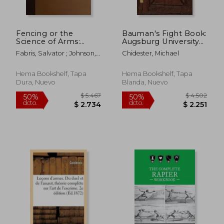
Fencing or the
Bauman's Fight Book:
$ 5.953
$ 1.
50%
50%
Science of Arms:
Augsburg University
dcto.
dcto.
$ 2.977
$ 7
Unillustrated Edition
Library Cod. I.6.4° 2
Fabris, Salvator ; Johnson,
Chidester, Michael
(en Inglés)
(Reproduction)
A. F. ; Chidester, Michael
Hema Bookshelf, Tapa
Hema Bookshelf, Tapa
Dura, Nuevo
Blanda, Nuevo