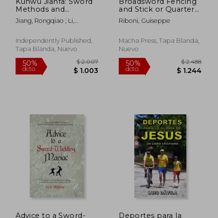
Kunwu Jianfa: Sword
Broadsword Fencing
Methods and
and Stick or Quarter-
Neigong (en Inglés)
Staff Play - After the
Jiang, Rongqiao ; Li,
Riboni, Guiseppe
Latest European
Lingxiao ; Chen, Faxing
Practice Adopted in
the Military Schools
Independently Published,
Macha Press, Tapa Blanda,
of France Italy and
Tapa Blanda, Nuevo
Nuevo
the United (en Inglés)
$ 4.028
$ 1.
50%
50%
dcto.
dcto.
$ 2.014
$ 7
Advice to a Sword-
Deportes para la