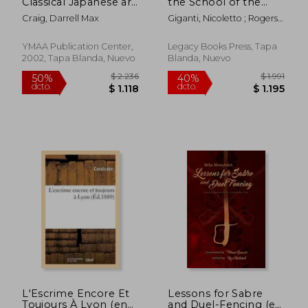
Classical Japanese art
the School of the
dcto.
dcto.
$ 1.003
$ 1.2
of Drawing the Sword
Sword: A New
Craig, Darrell Max
Giganti, Nicoletto ; Rogers,
(en Inglés)
Translation by Aaron
Yvonne ; Miedema, Aaron
Taylor Miedema (en
Taylor
Inglés)
YMAA Publication Center,
Legacy Books Press, Tapa
2002, Tapa Blanda, Nuevo
Blanda, Nuevo
L'Escrime Encore Et
Lessons for Sabre
Toujours À Lyon (en
and Duel-Fencing (en