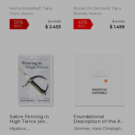
Leccese, Jay
Hema Bookshelf, Tapa
Books On Demand, Tapa
Dura, Nuevo
Blanda, Nuevo
$ 2.762
$ 2.6
50%
50%
dcto.
dcto.
$ 1.381
$ 1.3
Sabre Fencing in
Foundational
High Tierce (en
Description of the Art
Inglés)
of Fencing: The 1570
Mijailovic,
Stimmer, Hans Christoph ;
Treatise of Joachim
&#272;or&#273;e ; Mitchell,
Garber, Rebecca L. R. ;