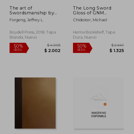
The art of
The Long Sword
Swordsmanship by
Gloss of GNM
Hans Lecküchner
Manuscript 3227a (en
Forgeng, Jeffrey L.
Chidester, Michael
(Armour and
Inglés)
Weapons) (en Inglés)
Boydell Press, 2018, Tapa
Hema Bookshelf, Tapa
Blanda, Nuevo
Dura, Nuevo
$ 1.407
$ 3.5
50%
50%
dcto.
dcto.
$ 703
$ 1.7