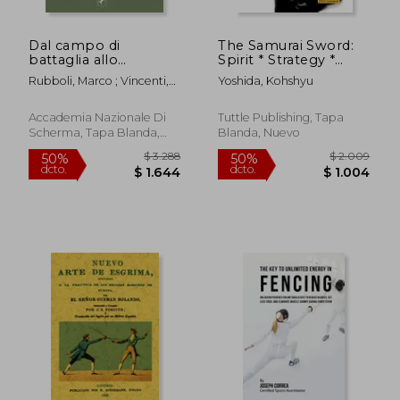
Dal campo di
The Samurai Sword:
battaglia allo
Spirit * Strategy *
steccato: Armi in asta
Techniques: [DVD
Rubboli, Marco ; Vincenti,
Yoshida, Kohshyu
nella tradizione della
INCLUDED] (en
Andrea ; Tassinari, Paolo
Scuola Bolognese (en
Inglés)
Italiano)
Accademia Nazionale Di
Tuttle Publishing, Tapa
Scherma, Tapa Blanda,
Blanda, Nuevo
$ 3.185
$ 3.2
50%
50%
Nuevo
dcto.
dcto.
$ 1.593
$ 1.6