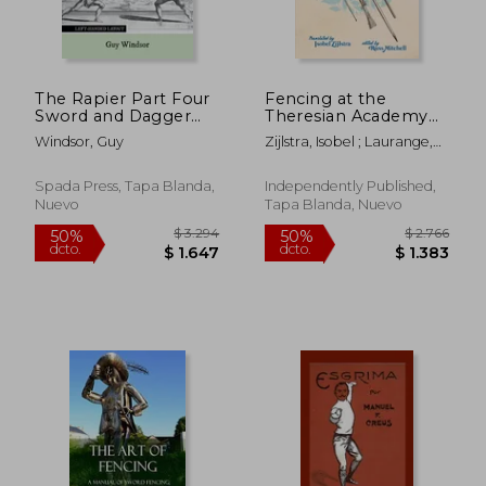
The Rapier Part Four
Fencing at the
Sword and Dagger
Theresian Academy
and Sword and Cape
(en Inglés)
Windsor, Guy
Zijlstra, Isobel ; Laurange,
Workbook: Left
Kat ; Mitchell, Russ
Handed Layout (en
Inglés)
Spada Press, Tapa Blanda,
Independently Published,
Nuevo
Tapa Blanda, Nuevo
$ 3.294
$ 2.7
50%
50%