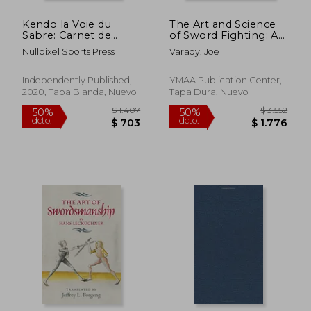
Kendo la Voie du
The Art and Science
Sabre: Carnet de
of Sword Fighting: A
Kendo Carnet Pour la
Complete
Nullpixel Sports Press
Varady, Joe
Pratique du Kendo
Instructional Guide
Pour Votre Sensei ou
(en Inglés)
vos Élèves de Kendo
Independently Published,
YMAA Publication Center,
ou vos Amis | 120
2020, Tapa Blanda, Nuevo
Tapa Dura, Nuevo
Pages (en Francés)
$ 1.388
$ 2.7
40%
50%
dcto.
dcto.
$ 833
$ 1.3