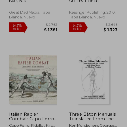
Burk, N. R.
Griffiths, Thomas
Form of a Samurai
defense when
(en Inglés)
engaged with an
adversary (1868) (en
Great Dad Media, Tapa
Kessinger Publishing, 2010,
Inglés)
Blanda, Nuevo
Tapa Blanda, Nuevo
$ 1.921
$ 2.3
50%
50%
dcto.
dcto.
$ 961
$ 1.1
Italian Rapier
Three Bâton Manuals:
Combat: Capo Ferro's
Translated From the
'Grand Simulacro' (en
French With Some
Capo Ferro, Ridolfo ; Kirby,
Ken Mondschein; Georges