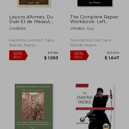
Leçons d'Armes. Du
The Complete Rapier
Duel Et de l'Assaut,
Workbook: Left
Théorie Complète
Handed Version (en
Cordelois
Windsor, Guy
Sur l'Art de l'Escrime.
Inglés)
$ 5.467
$ 4.5
50%
50%
2e Édition: Illustrée
dcto.
dcto.
$ 2.734
$ 2.2
de 28 Planches Et de
Hachette Livre Bnf, Tapa
Swordschool Ltd, Tapa
42 Figures (en
Blanda, Nuevo
Blanda, Nuevo
Francés)