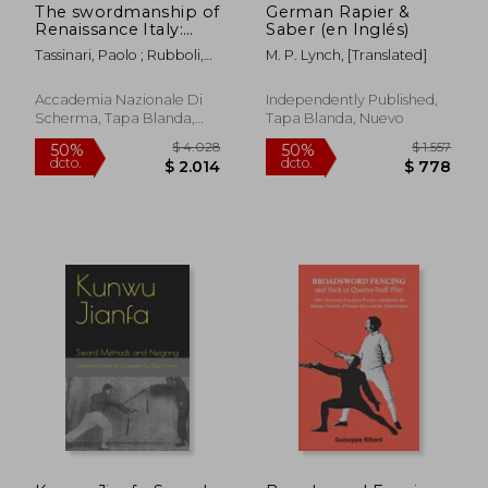
The swordmanship of
German Rapier &
Renaissance Italy:
Saber (en Inglés)
Rules and principles
Tassinari, Paolo ; Rubboli,
M. P. Lynch, [translated]
of historical fencing
Marco ; VV, Aa
(en Inglés)
Accademia Nazionale Di
Independently Published,
Scherma, Tapa Blanda,
Tapa Blanda, Nuevo
Nuevo
$ 4.442
$ 6.
50%
50%
dcto.
dcto.
$ 2.221
$ 3.0