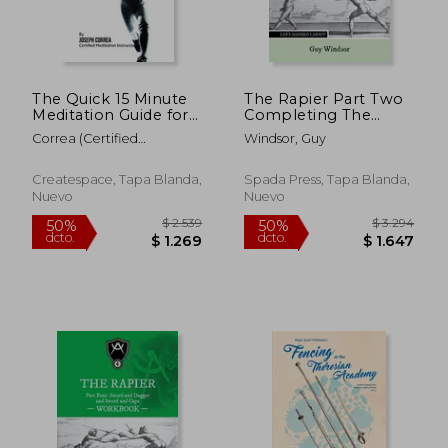
The Quick 15 Minute
The Rapier Part Two
Meditation Guide for
Completing The
Fencing Parents: The
Basics Workbook:
Correa (Certified
Windsor, Guy
Parents' Guide to
Left Handed Layout
Meditation Instructor)
Teaching Your Kids
(en Inglés)
Meditation to
Createspace, Tapa Blanda,
Spada Press, Tapa Blanda,
Enhance Their
Nuevo
Nuevo
Performance by
Controll (en Inglés)
$ 2.539
$ 3.2
50%
50%
dcto.
dcto.
$ 1.269
$ 1.6