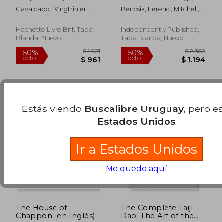
Francés)
Inglés)
Cavalcabo ; Vingtrinier,
Bencsik, Ferenc ; Mitchell,
$ 2.385
$ 2.3
50%
50%
Aimé ; Gayet
Russ
dcto.
dcto.
$ 1.192
$ 1.1
Hachette Livre Bnf, Tapa
Independently Published,
Blanda, Nuevo
Tapa Blanda, Nuevo
Estás viendo
Buscalibre Uruguay
, pero e
Estados Unidos
Ir a Estados Unidos
Me quedo aquí
The House of
The Complete Taiji
Chappon (en Inglés)
Dao: The Art of the