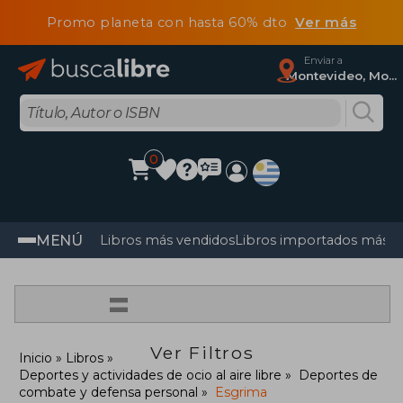
Promo planeta con hasta 60% dto
Ver más
Enviar a
Montevideo, Montevideo
0
MENÚ
Libros más vendidos
Libros importados más v
=
Ver Filtros
Inicio
Libros
Deportes y actividades de ocio al aire libre
Deportes de
combate y defensa personal
Esgrima