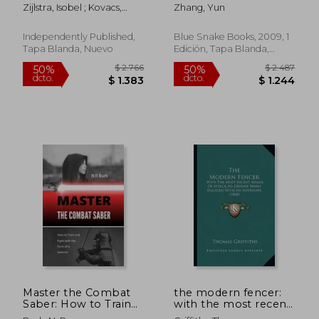
Chinese Saber (en
Zijlstra, Isobel ; Kovacs,
Zhang, Yun
Inglés)
Annamaria ; Bencsik,
Ferenc
Independently Published,
Blue Snake Books, 2009, 1
Tapa Blanda, Nuevo
Edición, Tapa Blanda,
$ 2.236
$ 1.
50%
40%
Nuevo
dcto.
dcto.
$ 1.118
$ 1.1
Master the Combat
the modern fencer:
Saber: How to Train
with the most recent
and Fight with the
means of attack ad