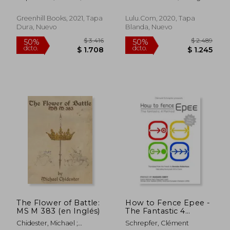
Inglés)
Notes on Modern
Jared
Hébert; Andre Émile
Practice (en Inglés)
Greenhill Books, 2021, Tapa
Lulu.Com, 2020, Tapa
Dura, Nuevo
Blanda, Nuevo
$ 2.766
$ 2.4
50%
50%
dcto.
dcto.
$ 1.383
$ 1.2
The Flower of Battle:
How to Fence Epee -
MS M 383 (en Inglés)
The Fantastic 4
Method (en Inglés)
Chidester, Michael ;
Schrepfer, Clément