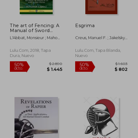
dcto.
dcto.
$ 1.647
$ 1.3
The art of Fencing: A
Esgrima
Manual of Sword
Fencing; Historical
L'Abbat, Monsieur ; Mahon,
Creus, Manuel F. ; Jakelsky,
Techniques by an
Andrew
John
18Th Century Master
(Hardcover) (en
Lulu.com, 2018, Tapa
Lulu.com, Tapa Blanda,
Inglés)
Dura, Nuevo
Nuevo