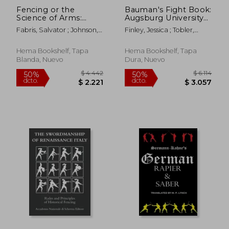
Fencing or the
Bauman's Fight Book:
Science of Arms:
Augsburg University
Illustrated Edition (en
Library Cod. I.6.4° 2
Fabris, Salvator ; Johnson,
Finley, Jessica ; Tobler,
Inglés)
(Companion) (en
A. F. ; Chidester, Michael
Christian Henry ;
Inglés)
Hagedorn, Dierk
Hema Bookshelf, Tapa
Hema Bookshelf, Tapa
Blanda, Nuevo
Dura, Nuevo
$ 4.005
$ 2.6
50%
50%
dcto.
dcto.
$ 2.002
$ 1.3