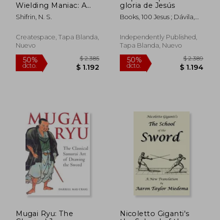
Wielding Maniac: A
gloria de Jesús
fun and practical
Shifrin, N. S.
Books, 100 Jesus ; Dávila,
introduction to
Luis
getting started in the
world's first "Extreme
Createspace, Tapa Blanda,
Independently Published,
Sport" (en Inglés)
Nuevo
Tapa Blanda, Nuevo
Mugai Ryu: The
Nicoletto Giganti's
$ 2.007
$ 2.4
50%
50%