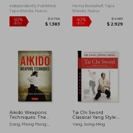
Meyer (Reference
Russ
Chidester, Michael
Edition Vol. 2) (en
Independently Published,
Hema Bookshelf, Tapa
Inglés)
Tapa Blanda, Nuevo
Blanda, Nuevo
$ 3.416
$ 2.4
50%
50%
dcto.
dcto.
$ 1.708
$ 1.2
Aikido Weapons
Tai Chi Sword
Techniques: The
Classical Yang Style:
Wooden Sword, Stick
The Complete Form,
Dang, Phong Thong ;
Yang, Jwing-Ming
and Knife of Aikido
Qigong, And
Seiser, Lynn
(en Inglés)
Applications, Revised