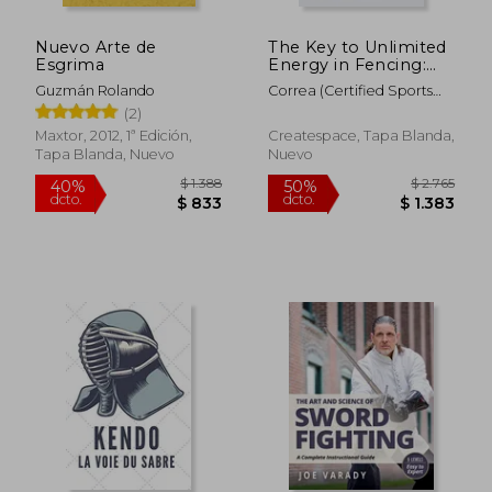
Nuevo Arte de
The Key to Unlimited
Esgrima
Energy in Fencing:
Unlocking Your
Guzmán Rolando
Correa (Certified Sports
Resting Metabolic
Nutritionist)
(2)
Rate to Reduce
Injuries, Get Less
Maxtor, 2012, 1ª Edición,
Createspace, Tapa Blanda,
Tired, and Eliminate
Tapa Blanda, Nuevo
Nuevo
Muscle Cramps
during C (en Inglés)
$ 3.288
$ 2.0
50%
50%
dcto.
dcto.
$ 1.644
$ 1.0