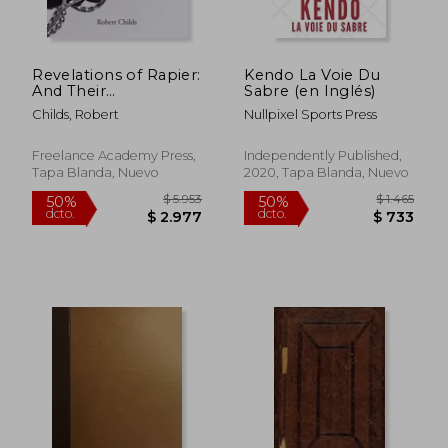
$ 2.890
$ 1.6
50%
50%
dcto.
dcto.
$ 1.445
$ 8
Revelations of Rapier:
Kendo La Voie Du
And Their
Sabre (en Inglés)
Applications to All
Childs, Robert
Nullpixel Sports Press
Martial Sword
Combat (en Inglés)
Freelance Academy Press,
Independently Published,
Tapa Blanda, Nuevo
2020, Tapa Blanda, Nuevo