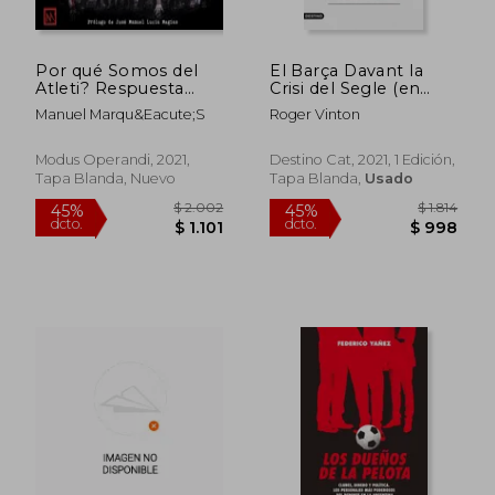
Por qué Somos del
El Barça Davant la
Atleti? Respuesta
Crisi del Segle (en
Filosófica,
Catalán)
Manuel Marqu&Eacute;S
Roger Vinton
Antropológica y de la
fe a Gran Pregunta
Modus Operandi, 2021,
Destino Cat, 2021, 1 Edición,
Tapa Blanda, Nuevo
Tapa Blanda,
Usado
$ 1.837
$ 2.
45%
45%
dcto.
dcto.
$ 1.010
$ 1.1