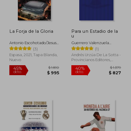
La Forja de la Gloria
Para un Estadio de la
u
Antonio Escohotado/Jesus
Guerrero Valenzuela
Bengoechea
Claudio Mauricio
$ 2.247
$ 1.
(3)
(1)
45%
40%
dcto.
dcto.
$ 1.236
$ 7
Espasa, 2021, Tapa Blanda,
Andrés Urzúa De La Sotta -
Nuevo
Provincianos Editores,
2024, Tapa Blanda, Nuevo