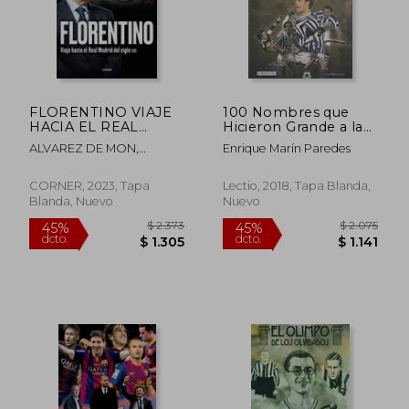
$ 2.422
$ 1.
45%
45%
dcto.
dcto.
$ 1.332
$ 1.0
FLORENTINO VIAJE
100 Nombres que
HACIA EL REAL
Hicieron Grande a la
MADRID DEL SIGLO
Real (Cien x 100)
ALVAREZ DE MON,
Enrique Marín Paredes
XXI
RAMON
CORNER, 2023, Tapa
Lectio, 2018, Tapa Blanda,
Blanda, Nuevo
Nuevo