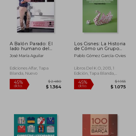
A Balón Parado: El
Los Cisnes: La Historia
lado humano del
de Cómo un Grupo
Sevilla F.C. (Deportes)
de Españoles Llegó a
José María Aguilar
Pablo Gómez García-Ovies
Swansea y Desafió,
con Notable Éxito, las
Convenciones del
Ediciones Alfar, Tapa
Libros Del K.O, 2013, 1
Fútbol Británico
Blanda, Nuevo
Edición, Tapa Blanda,
Nuevo