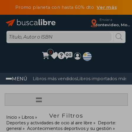
Promo planeta con hasta 60% dto
Ver más
Enviar a
Montevideo, Montevideo
0
MENÚ
Libros más vendidos
Libros importados más v
=
Ver Filtros
Inicio
Libros
Deportes y actividades de ocio al aire libre
Deporte:
general
Acontecimientos deportivos y su gestión