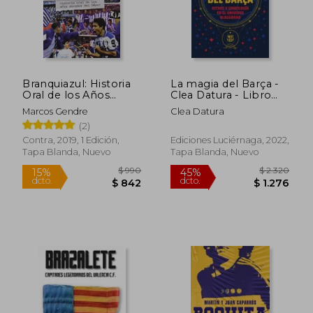
$ 3.182
$ 2.2
50%
45%
dcto.
dcto.
$ 1.591
$ 1.2
Branquiazul: Historia
La magia del Barça -
Oral de los Años
Clea Datura - Libro
Dorados del Dépor
Físico
Marcos Gendre
Clea Datura
(2)
Contra, 2019, 1 Edición,
Ediciones Luciérnaga, 2022,
Tapa Blanda, Nuevo
Tapa Blanda, Nuevo