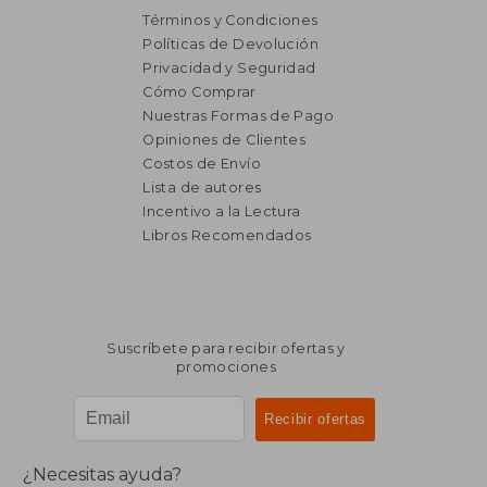
Términos y Condiciones
Políticas de Devolución
Privacidad y Seguridad
Cómo Comprar
Nuestras Formas de Pago
Opiniones de Clientes
Costos de Envío
Lista de autores
Incentivo a la Lectura
$ 2.617
$ 1.
Libros Recomendados
45%
45%
dcto.
dcto.
$ 1.439
$ 9
Suscríbete para recibir ofertas y
promociones
¿Necesitas ayuda?