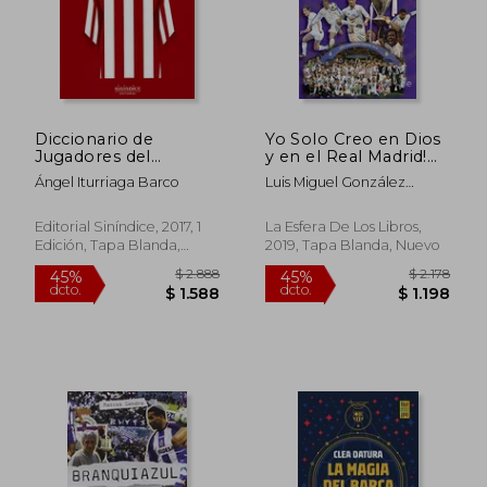
$ 2.480
$ 1.
45%
45%
dcto.
dcto.
$ 1.364
$ 1.0
Diccionario de
Yo Solo Creo en Dios
Jugadores del
y en el Real Madrid!
Ahtletic Club
Historias Merengues
Ángel Iturriaga Barco
Luis Miguel González
de Todos los Tiempos
López
(Deportes)
Editorial Siníndice, 2017, 1
La Esfera De Los Libros,
Edición, Tapa Blanda,
2019, Tapa Blanda, Nuevo
Nuevo