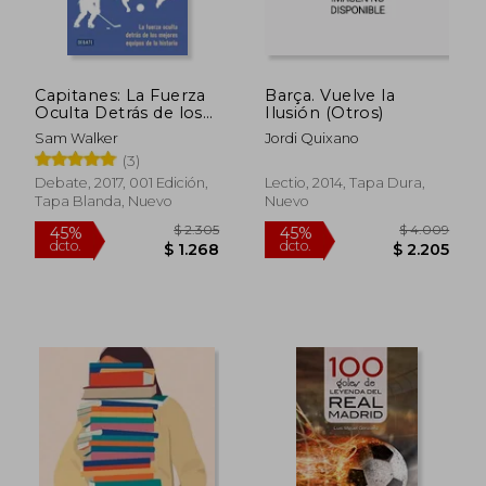
Capitanes: La Fuerza
Barça. Vuelve la
Oculta Detrás de los
Ilusión (Otros)
Mejores Equipos de la
Sam Walker
Jordi Quixano
Historia
(3)
Debate, 2017, 001 Edición,
Lectio, 2014, Tapa Dura,
Tapa Blanda, Nuevo
Nuevo
$ 2.142
$ 2.3
45%
45%
dcto.
dcto.
$ 1.178
$ 1.3