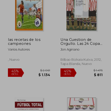
las recetas de los
Una Cuestion de
campeones
Orgullo. Las 24 Copas
del Athletic Club
Varios Autores
Jon Agiriano
(1902-192 4)
, Nuevo
Bilbao Bizkaia Kutxa, 2012,
Tapa Blanda, Nuevo
$ 1.820
$ 1.2
50%
15%
dcto.
dcto.
$ 910
$ 1.0