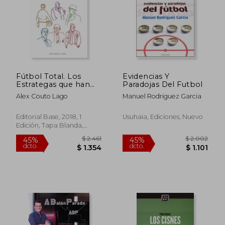
Fútbol Total. Los
Evidencias Y
Estrategas que han
Paradojas Del Futbol
Cambiado la Historia
Alex Couto Lago
Manuel Rodriguez Garcia
Editorial Base, 2018, 1
Usuhaia, Ediciones, Nuevo
Edición, Tapa Blanda,
Nuevo
$ 2.061
$ 1.
45%
45%
dcto.
dcto.
$ 1.134
$ 8