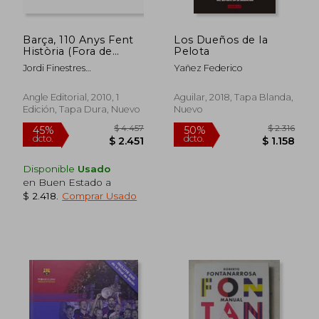
Barça, 110 Anys Fent
Los Dueños de la
Història (Fora de
Pelota
Col·Leccio) (en
Jordi Finestres
Yañez Federico
Catalán)
Mart&Iacute;Nez; Josep
Maria Sol&Eacute; I
Angle Editorial, 2010, 1
Aguilar, 2018, Tapa Blanda,
Sabat&Eacute;; Xavier
Edición, Tapa Dura, Nuevo
Nuevo
Pujades Mart&Iacute;;
Antoni Bassas Onieva
Disponible
Usado
en Buen Estado a
$ 2.418
.
Comprar Usado
$ 3.032
$ 2.4
45%
45%
dcto.
dcto.
$ 1.668
$ 1.3