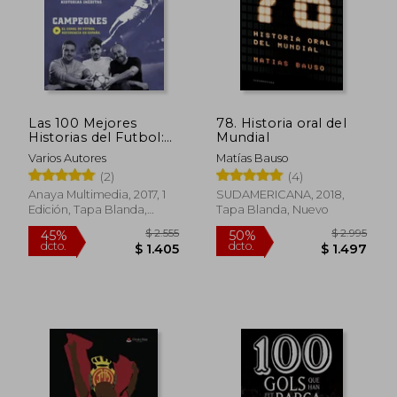
$ 2.395
$ 2.7
50%
45%
dcto.
dcto.
$ 1.197
$ 1.5
Las 100 Mejores
78. Historia oral del
Historias del Futbol:
Mundial
Historias Ineditas
Varios Autores
Matías Bauso
(2)
(4)
Anaya Multimedia, 2017, 1
SUDAMERICANA, 2018,
Edición, Tapa Blanda,
Tapa Blanda, Nuevo
Nuevo