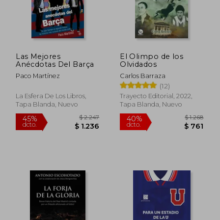
Las Mejores
El Olimpo de los
$ 2.373
$ 2.0
45%
45%
Anécdotas Del Barça
Olvidados
dcto.
dcto.
$ 1.305
$ 1.1
Paco Martínez
Carlos Barraza
(12)
La Esfera De Los Libros,
Trayecto Editorial, 2022,
Tapa Blanda, Nuevo
Tapa Blanda, Nuevo