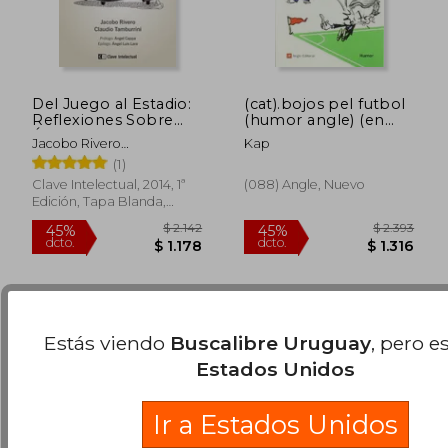
Del Juego al Estadio:
(cat).bojos pel futbol
Reflexiones Sobre
(humor angle) (en
Ética y Deporte
Catalán)
Jacobo Rivero
Kap
Rodríguez,Claudio
(1)
$ 990
$ 2.3
15%
45%
Tamburrini
Clave Intelectual, 2014, 1ª
(088) Angle, Nuevo
dcto.
dcto.
$ 842
$ 1.2
Edición, Tapa Blanda,
Nuevo
Estás viendo
Buscalibre Uruguay
, pero e
Estados Unidos
Ir a Estados Unidos