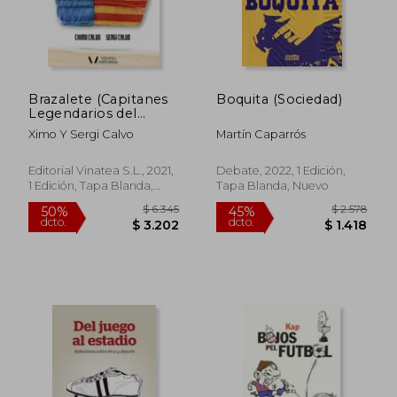
Brazalete (Capitanes
Boquita (Sociedad)
Legendarios del
$ 2.888
$ 2.
45%
45%
Valencia c. F)
dcto.
dcto.
$ 1.588
$ 1.1
Ximo Y Sergi Calvo
Martín Caparrós
Editorial Vinatea S.L., 2021,
Debate, 2022, 1 Edición,
1 Edición, Tapa Blanda,
Tapa Blanda, Nuevo
Nuevo