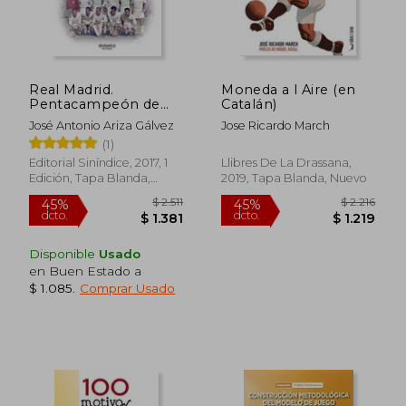
Real Madrid.
Moneda a l Aire (en
Pentacampeón de
Catalán)
Europa: Reyes del
José Antonio Ariza Gálvez
Jose Ricardo March
Viejo Continente.
(1)
1955-1958
Editorial Siníndice, 2017, 1
Llibres De La Drassana,
Edición, Tapa Blanda,
2019, Tapa Blanda, Nuevo
$ 1.810
$ 1.
45%
40%
Nuevo
dcto.
dcto.
$ 995
$ 8
Disponible
Usado
en Buen Estado a
$ 1.085
.
Comprar Usado