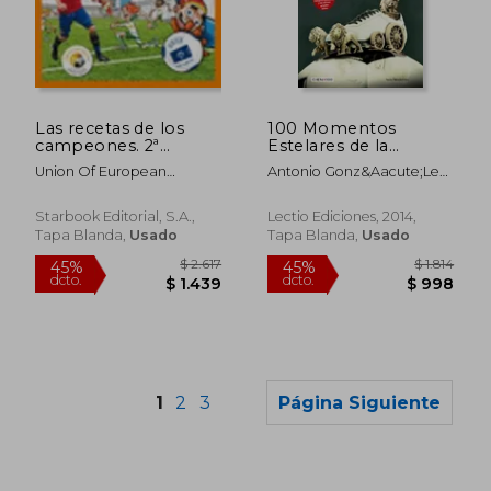
$ 2.002
$ 1.
45%
45%
dcto.
dcto.
$ 1.101
$ 9
Las recetas de los
100 Momentos
campeones. 2ª
Estelares de la
Edición
Historia del Real
Union Of European
Antonio Gonz&Aacute;Lez
Madrid
Football Associations
Gil-Garc&Iacute;A
Starbook Editorial, S.A.,
Lectio Ediciones, 2014,
Tapa Blanda,
Usado
Tapa Blanda,
Usado
1
2
3
Página Siguiente