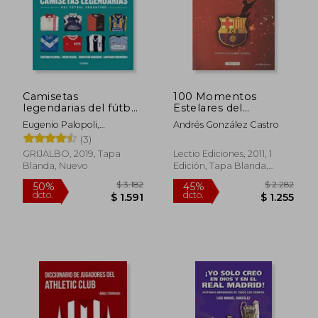
$ 2.461
$ 2.0
45%
45%
dcto.
dcto.
$ 1.354
$ 1.1
Camisetas
100 Momentos
legendarias del fútbol
Estelares del
argentino
Barça(9788415088165)
Eugenio Palopoli,
Andrés González Castro
Sebastián Ruggiero, Diego
(3)
Silber, Santiago Chichizola
GRIJALBO, 2019, Tapa
Lectio Ediciones, 2011, 1
Blanda, Nuevo
Edición, Tapa Blanda,
Nuevo