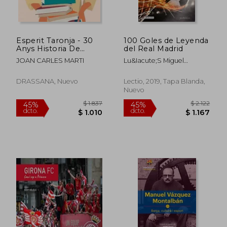
Esperit Taronja - 30
100 Goles de Leyenda
Anys Historia De
del Real Madrid
Valencia Bas
JOAN CARLES MARTI
Lu&Iacute;S Miguel
Gonz&Aacute;Lez
L&Oacute;Pez
DRASSANA, Nuevo
Lectio, 2019, Tapa Blanda,
Nuevo
$ 820
$ 2.5
15%
50%
dcto.
dcto.
$ 697
$ 1.2