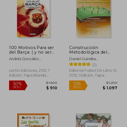
100 Motivos Para ser
Construcción
del Barça: ( y no ser
Metodológica del
del Madrid)
Modelo de Juego:
Andrés González
Daniel Guindos
Nadie Sabe Nada: Una
Castro,Armando Luigi
L&Oacute;Pez
(2)
Visión Sistémica
Castañeda
$ 2.511
$ 2.
Lectio Ediciones, 2012, 1
Editorial Futbol De Libro Sl,
45%
45%
dcto.
dcto.
$ 1.381
$ 1.2
Edición, Tapa Blanda,
2015, 1 Edición, Tapa
Nuevo
Blanda, Nuevo