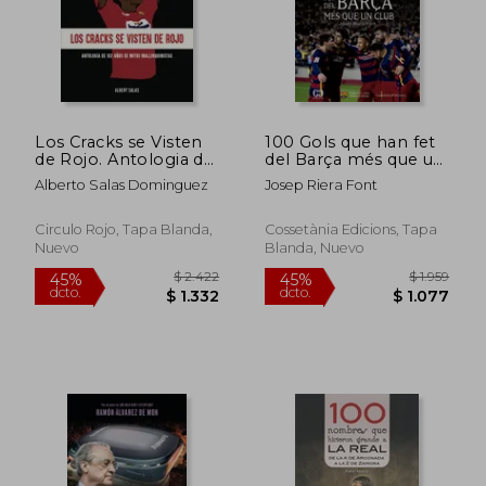
$ 2.555
$ 2.9
45%
50%
dcto.
dcto.
$ 1.405
$ 1.4
Los Cracks se Visten
100 Gols que han fet
de Rojo. Antologia de
del Barça més que un
102 de Mitos
Club (en Catalán)
Alberto Salas Dominguez
Josep Riera Font
Mallorqui Nistas.
Circulo Rojo, Tapa Blanda,
Cossetània Edicions, Tapa
Nuevo
Blanda, Nuevo