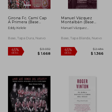
Girona Fc. Camí Cap
Manuel Vázquez
A Primera (Base
Montalbán (Base
Esport)
Històrica)
Eddy Kelele
Manuel Vázquez
Montalbán
Base, Tapa Dura, Nuevo
Base, Tapa Blanda, Nuevo
$ 2.305
$ 4.0
45%
45%
dcto.
dcto.
$ 1.268
$ 2.2