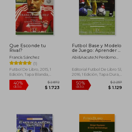
Que Esconde tu
Futbol Base y Modelo
Rival?
de Juego: Aprender a
Enseñar, Para
Francis Sánchez
Abi&Aacute;N Perdomo
Enseñar a Jugar
Alonso; Rub&Eacute;N
(1)
S&Aacute;Nchez
Futbol De Libro, 2015, 1
Editorial Futbol De Libro Sl,
L&Oacute;Pez De Toro
Edición, Tapa Blanda,
2016, 1 Edición, Tapa Dura,
Nuevo
Nuevo
$ 2.872
$ 2.2
40%
50%
dcto.
dcto.
$ 1.723
$ 1.1