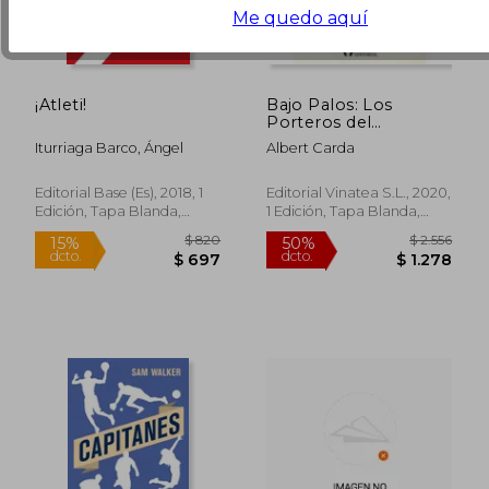
Me quedo aquí
¡Atleti!
Bajo Palos: Los
Porteros del
Centenario
Iturriaga Barco, Ángel
Albert Carda
Editorial Base (Es), 2018, 1
Editorial Vinatea S.L., 2020,
Edición, Tapa Blanda,
1 Edición, Tapa Blanda,
Nuevo
Nuevo
$ 6.345
$ 2.5
50%
45%
dcto.
dcto.
$ 3.202
$ 1.4