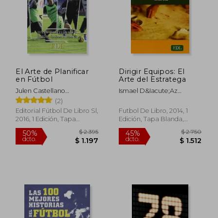
El Arte de Planificar
Dirigir Equipos: El
en Fútbol
Arte del Estratega
Julen Castellano
Ismael D&Iacute;Az
Paulis,David Casamichana
Gal&Aacute;N
(2)
Gómez
Editorial Fútbol De Libro Sl,
Futbol De Libro, 2014, 1
2016, 1 Edición, Tapa
Edición, Tapa Blanda,
Blanda, Nuevo
Nuevo