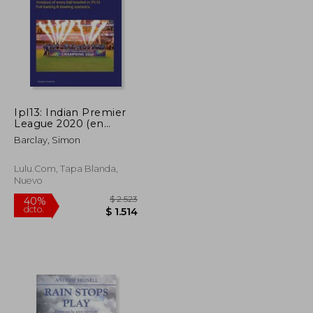
Ipl13: Indian Premier
$ 2.247
$ 1.845
League 2020 (en
50%
Inglés)
dcto.
$ 1.123
$ 922
Barclay, Simon
Lulu.com, Tapa Blanda,
Nuevo