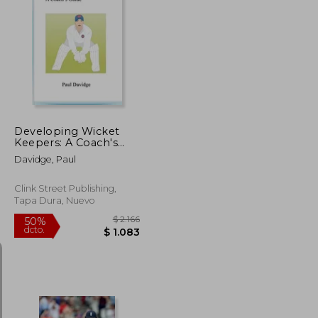
$ 2.539
$ 2.388
50%
dcto.
$ 1.269
$ 1.194
Developing Wicket
Keepers: A Coach's
Guide (en Inglés)
Davidge, Paul
Clink Street Publishing,
Tapa Dura, Nuevo