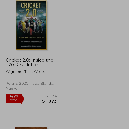
Cricket 2.0: Inside the
T20 Revolution -
Wisden Book of the
Wigmore, Tim ; Wilde,
Year 2020 (en Inglés)
Freddie ; Bhogle, Harsha
Polaris, 2020, Tapa Blanda,
Nuevo
$ 1.723
$ 2.146
50%
dcto.
$ 861
$ 1.073