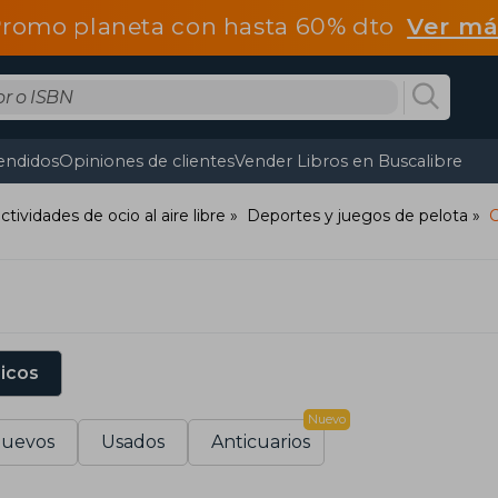
romo planeta con hasta 60% dto
Ver má
endidos
Opiniones de clientes
Vender Libros en Buscalibre
tividades de ocio al aire libre
Deportes y juegos de pelota
C
sicos
Nuevo
uevos
Usados
Anticuarios