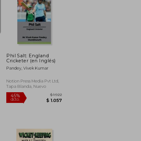
$ 1.482
$ 2.166
50%
dcto.
$ 741
$ 1.083
Phil Salt: England
Cricketer (en Inglés)
Pandey, Vivek Kumar
Notion Press Media Pvt Ltd,
Tapa Blanda, Nuevo