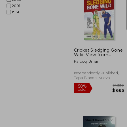
2001
1951
$
50%
dcto.
$ 
Cricket Sledging Gone
Wild: View from
Behind the Stumps
Farooq, Umar
(en Inglés)
Independently Published,
Tapa Blanda, Nuevo