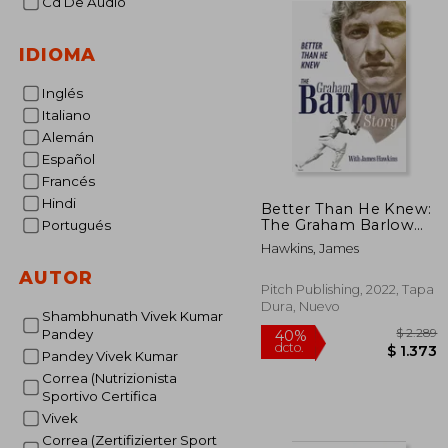
Cd De Audio
IDIOMA
Inglés
Italiano
Alemán
Español
Francés
Hindi
Better Than He Knew:
The Graham Barlow
Portugués
Story (en Inglés)
Hawkins, James
AUTOR
Pitch Publishing, 2022, Tapa
Dura, Nuevo
Shambhunath Vivek Kumar
Pandey
Pandey Vivek Kumar
Correa (Nutrizionista
Sportivo Certifica
Vivek
$
40%
dcto.
$ 
Correa (Zertifizierter Sport