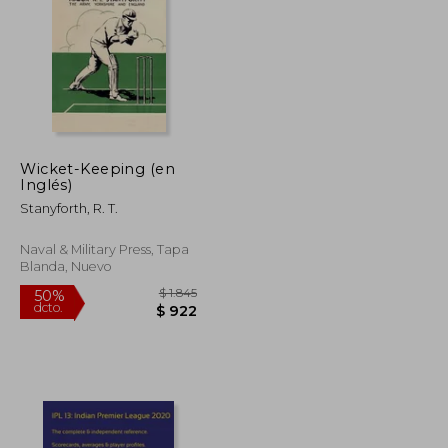
$ 2.327
$ 1.922
45%
dcto.
$ 1.164
$ 1.057
Wicket-Keeping (en
Inglés)
Stanyforth, R. T.
Naval & Military Press, Tapa
Blanda, Nuevo