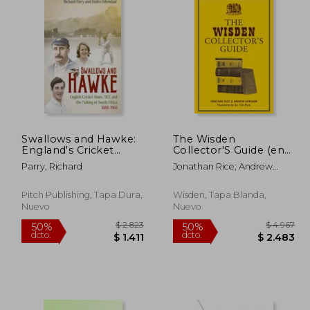
Swallows and Hawke:
The Wisden
England's Cricket
Collector'S Guide (en
Tourists, the MCC and
Inglés)
Parry, Richard
Jonathan Rice; Andrew
the Making of South
Renshaw
Africa 1888-1968 (en
Inglés)
Pitch Publishing, Tapa Dura,
Wisden, Tapa Blanda,
Nuevo
Nuevo