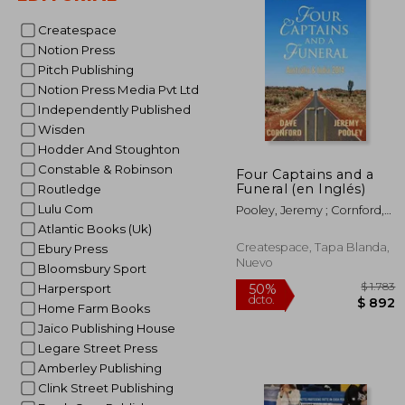
$
40%
dcto.
$ 
Createspace
Notion Press
Pitch Publishing
Notion Press Media Pvt Ltd
Independently Published
Wisden
Hodder And Stoughton
Constable & Robinson
Four Captains and a
Funeral (en Inglés)
Routledge
Lulu Com
Pooley, Jeremy ; Cornford,
Dave
Atlantic Books (Uk)
Createspace, Tapa Blanda,
Ebury Press
Nuevo
Bloomsbury Sport
Harpersport
Home Farm Books
Jaico Publishing House
Legare Street Press
Amberley Publishing
Clink Street Publishing