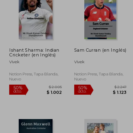
 1.330
$ 1.633
50%
50%
dcto.
dcto.
$ 665
$ 817
Ishant Sharma: Indian
Sam Curran (en Inglés)
Cricketer (en Inglés)
Vivek
Vivek
Notion Press, Tapa Blanda,
Notion Press, Tapa Blanda,
Nuevo
Nuevo