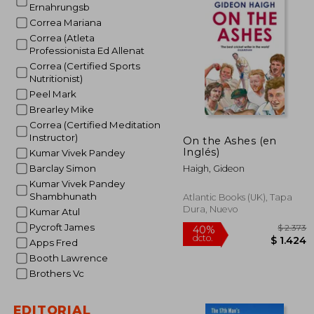
Ernahrungsb
Correa Mariana
Correa (Atleta
Professionista Ed Allenat
Correa (Certified Sports
Nutritionist)
Peel Mark
Brearley Mike
Correa (Certified Meditation
Instructor)
On the Ashes (en
Inglés)
Kumar Vivek Pandey
Barclay Simon
Haigh, Gideon
Kumar Vivek Pandey
Shambhunath
Atlantic Books (UK), Tapa
Dura, Nuevo
Kumar Atul
Pycroft James
Apps Fred
Booth Lawrence
Brothers Vc
EDITORIAL