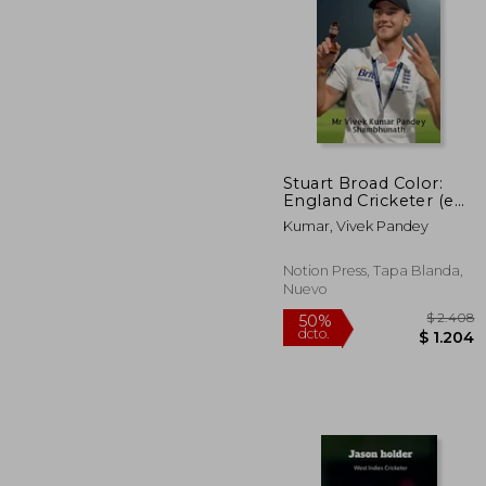
$
50%
dcto.
Stuart Broad Color:
England Cricketer (en
Inglés)
Kumar, Vivek Pandey
Notion Press, Tapa Blanda,
Nuevo