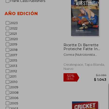
Frank Cass Publishers
AÑO EDICIÓN
50%
dcto.
2023
2022
2021
2020
2019
Ricette Di Barrette
Proteiche Fatte In
2018
Casa Per Accelerare Lo
Correa (Nutrizionista
2017
Sviluppo Muscolare
Sportivo Certifica
Nel Wrestling: Migliora
2015
In Modo Naturale La
Createspace, Tapa Blanda,
2013
Crescita Muscolare E
Nuevo
2012
Dimi (en Italiano)
2011
2010
2009
2008
2006
2005
2003