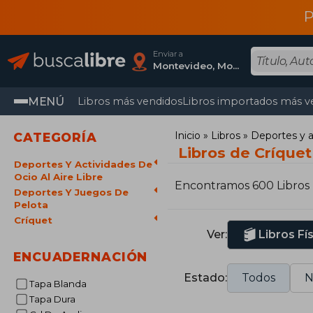
P
Enviar a
Montevideo, Montevideo
MENÚ
Libros más vendidos
Libros importados más v
Inicio
Libros
Deportes y ac
CATEGORÍA
Libros de Críquet
Deportes Y Actividades De
Ocio Al Aire Libre
Encontramos 600 Libros
Deportes Y Juegos De
Pelota
Críquet
Ver:
Libros Fí
ENCUADERNACIÓN
Estado:
Todos
N
Tapa Blanda
Tapa Dura