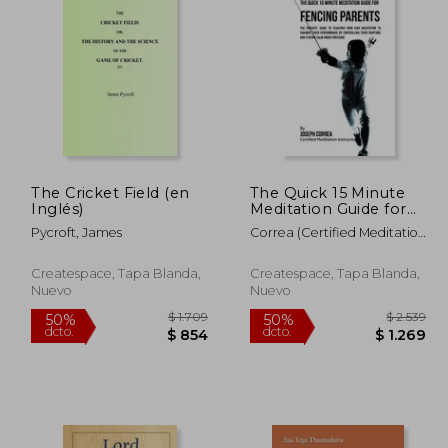
 2.373
$ 2.823
50%
50%
dcto.
dcto.
1.424
$ 1.411
The Cricket Field (en
The Quick 15 Minute
Inglés)
Meditation Guide for
Fencing Parents: The
Pycroft, James
Correa (Certified Meditation
Parents' Guide to
Instructor)
Teaching Your Kids
Meditation to Enhance
Createspace, Tapa Blanda,
Createspace, Tapa Blanda,
Their Performance by
Nuevo
Nuevo
Controll (en Inglés)