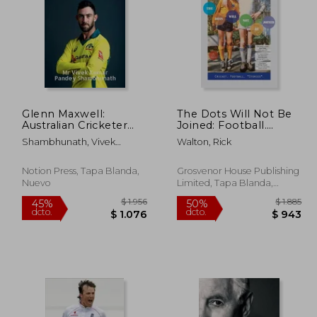
Glenn Maxwell:
The Dots Will Not Be
 2.408
$ 2.005
Australian Cricketer
Joined: Football.
50%
50%
(en Inglés)
Cricket. *Stories*. (en
dcto.
dcto.
1.204
$ 1.002
Shambhunath, Vivek
Walton, Rick
Inglés)
Kumar Pandey
Notion Press, Tapa Blanda,
Grosvenor House Publishing
Nuevo
Limited, Tapa Blanda,
Nuevo