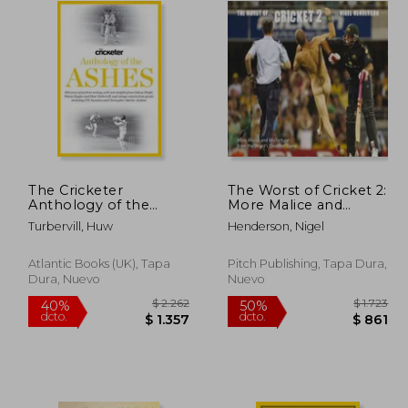
The Cricketer
The Worst of Cricket 2:
Anthology of the
More Malice and
Ashes (en Inglés)
Misfortune from the
Turbervill, Huw
Henderson, Nigel
World's Cruellest
Game (en Inglés)
Atlantic Books (UK), Tapa
Pitch Publishing, Tapa Dura,
Dura, Nuevo
Nuevo
 2.289
$ 2.262
40%
50%
dcto.
dcto.
1.373
$ 1.357