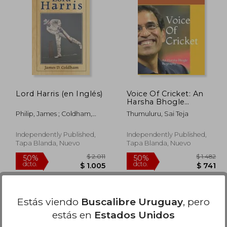
$ 1.783
$ 1.709
50%
50%
dcto.
dcto.
$ 892
$ 854
Lord Harris (en Inglés)
Voice Of Cricket: An
Harsha Bhogle
Biography (en Inglés)
Philip, James ; Coldham,
Thumuluru, Sai Teja
James D.
Independently Published,
Independently Published,
Tapa Blanda, Nuevo
Tapa Blanda, Nuevo
Estás viendo
Buscalibre Uruguay
, pero
estás en
Estados Unidos