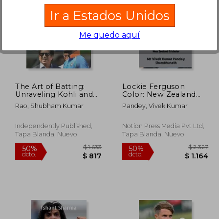
Ir a Estados Unidos
Me quedo aquí
 2.086
$ 2.011
50%
50%
dcto.
dcto.
1.043
$ 1.005
The Art of Batting:
Lockie Ferguson
Unraveling Kohli and
Color: New Zealand
Tendulkar's Mastery
Cricketer (en Inglés)
Rao, Shubham Kumar
Pandey, Vivek Kumar
(en Inglés)
Independently Published,
Notion Press Media Pvt Ltd,
Tapa Blanda, Nuevo
Tapa Blanda, Nuevo