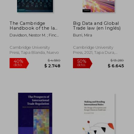
The Cambridge
Big Data and Global
Handbook of the law
Trade law (en Inglés)
of the Sharing
Davidson, Nestor M. ; Finck,
Burri, Mira
Economy (en Inglés)
Miche&#768;le ; Infranca,
John J.
Cambridge University
Cambridge University
Press, Tapa Blanda, Nuevo
Press, 2021, Tapa Dura,
Nuevo
$ 14.145
$ 6.0
50%
40%