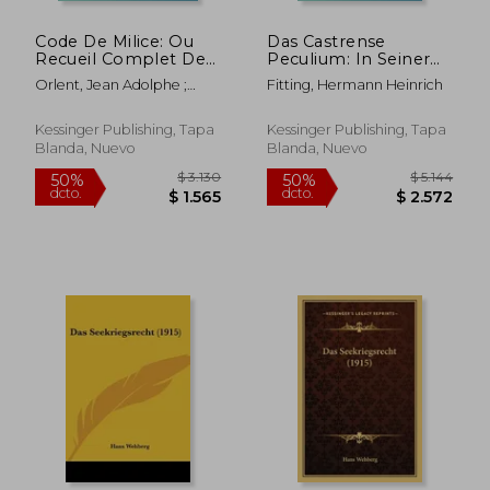
Code De Milice: Ou
Das Castrense
Recueil Complet Des
Peculium: In Seiner
Lois Sur La Matiere
Geschichtlichen
Orlent, Jean Adolphe ;
Fitting, Hermann Heinrich
(1835) (en Francés)
Entwickelung Und
Cornille, Paul Joseph
Heutigen
Gemeinrechtlichen
Kessinger Publishing, Tapa
Kessinger Publishing, Tapa
Geltung (1871) (en
Blanda, Nuevo
Blanda, Nuevo
$ 14.469
$ 18.3
Alemán)
40%
50%
dcto.
dcto.
$ 8.681
$ 9.1