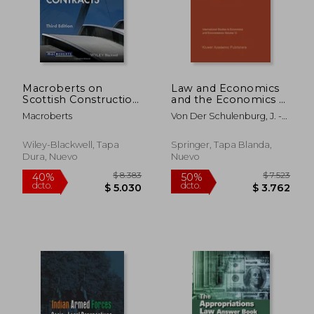
Macroberts on
Law and Economics
Scottish Construction
and the Economics of
Contracts (en Inglés)
Legal Regulation (en
Macroberts
Von Der Schulenburg, J. -M
Inglés)
Graf ; Skogh, G.
$ 16.895
$ 8.0
40%
40%
dcto.
dcto.
$ 10.137
$ 4.8
Wiley-Blackwell, Tapa
Springer, Tapa Blanda,
Dura, Nuevo
Nuevo