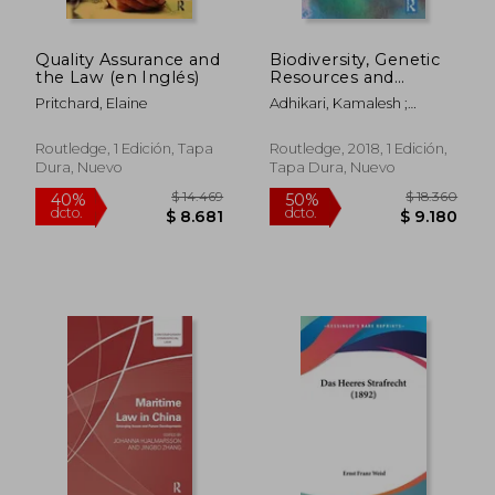
Quality Assurance and
Biodiversity, Genetic
$ 16.200
$ 11.
50%
50%
the Law (en Inglés)
Resources and
dcto.
dcto.
$ 8.100
$ 5.7
Intellectual Property:
Pritchard, Elaine
Adhikari, Kamalesh ;
Developments in
Lawson, Charles
Access and Benefit
Sharing (en Inglés)
Routledge, 1 Edición, Tapa
Routledge, 2018, 1 Edición,
Dura, Nuevo
Tapa Dura, Nuevo