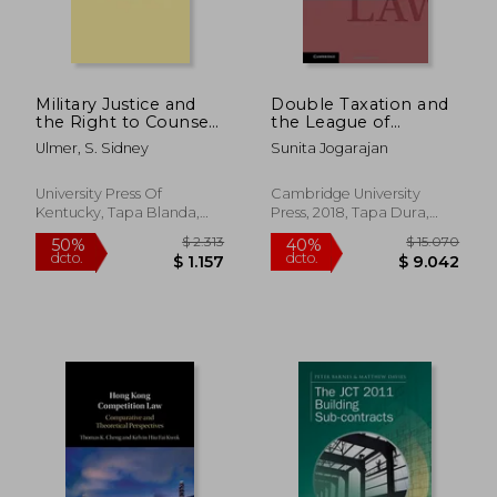
Military Justice and
Double Taxation and
the Right to Counsel
the League of
(en Inglés)
Nations (Cambridge
Ulmer, S. Sidney
Sunita Jogarajan
tax law Series) (en
Inglés)
University Press Of
Cambridge University
Kentucky, Tapa Blanda,
Press, 2018, Tapa Dura,
Nuevo
Nuevo
$ 5.158
$ 7.5
50%
50%
dcto.
dcto.
$ 2.579
$ 3.7