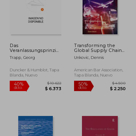
$ 6.544
$ 6.
40%
40%
dcto.
dcto.
$ 3.927
$ 3.9
Das
Transforming the
Veranlassungsprinzip
Global Supply Chain:
in Der
Cyber Warfare,
Trapp, Georg
Unkovic, Dennis
Finanzverfassung Der
Technology, and
Bundesrepublik
Politics (en Inglés)
Deutschland (en
Duncker & Humblot, Tapa
American Bar Association,
Alemán)
Blanda, Nuevo
Tapa Blanda, Nuevo