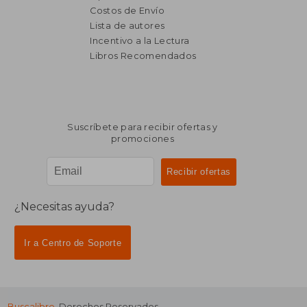
Costos de Envío
Lista de autores
Incentivo a la Lectura
$ 2.690
$ 3.7
50%
50%
Libros Recomendados
dcto.
dcto.
$ 1.345
$ 1.8
Suscríbete para recibir ofertas y
promociones
¿Necesitas ayuda?
Ir a Centro de Soporte
Buscalibre
. Derechos Reservados.