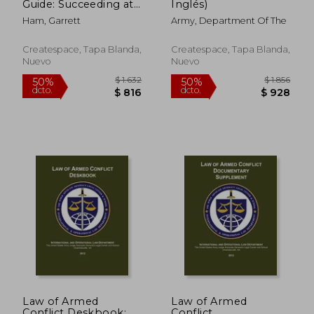
Guide: Succeeding at
Inglés)
the Army's Direct
Ham, Garrett
Army, Department Of The
Commission Course
(en Inglés)
Createspace, Tapa Blanda,
Createspace, Tapa Blanda,
Nuevo
Nuevo
$ 3.166
$ 8.7
50%
50%
dcto.
dcto.
$ 1.583
$ 4.3
Law of Armed
Law of Armed
Conflict Deskbook:
Conflict