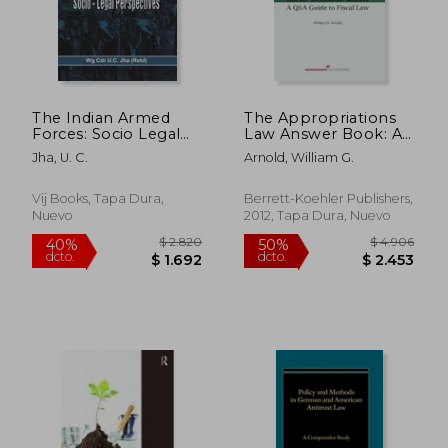
The Indian Armed
The Appropriations
Forces: Socio Legal
Law Answer Book: A
Perspective (en
Q&A Guide to Fiscal
Jha, U. C.
Arnold, William G.
Inglés)
Law (en Inglés)
Vij Books, Tapa Dura,
Berrett-Koehler Publishers,
Nuevo
2012, Tapa Dura, Nuevo
$ 8.383
$ 7.5
40%
50%
dcto.
dcto.
$ 5.030
$ 3.7