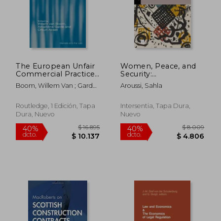
The European Unfair
Women, Peace, and
$ 10.351
$ 49.3
50%
40%
Commercial Practices
Security:
dcto.
dcto.
$ 5.175
$ 29.6
Directive: Impact,
Repositioning gender
Boom, Willem Van ; Garde,
Aroussi, Sahla
Enforcement
in peace agreements
Amandine
Strategies and
(en Inglés)
National Legal
Routledge, 1 Edición, Tapa
Intersentia, Tapa Dura,
Systems (en Inglés)
Dura, Nuevo
Nuevo