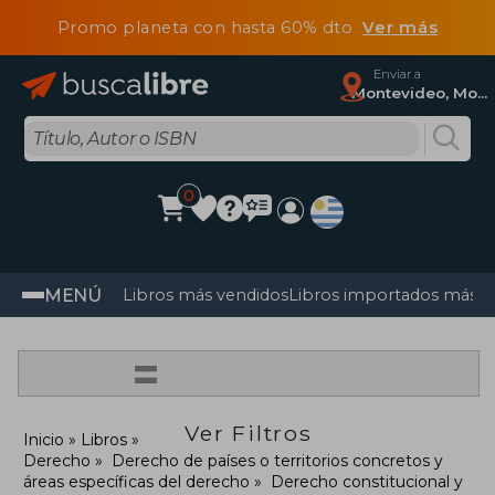
Promo planeta con hasta 60% dto
Ver más
Enviar a
Montevideo, Montevideo
0
MENÚ
Libros más vendidos
Libros importados más v
=
Ver Filtros
Inicio
Libros
Derecho
Derecho de países o territorios concretos y
áreas específicas del derecho
Derecho constitucional y