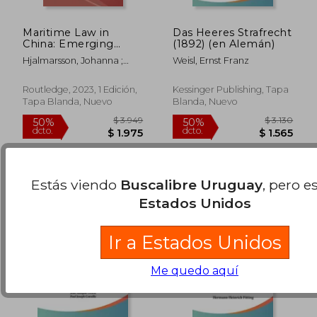
Maritime Law in
Das Heeres Strafrecht
China: Emerging
(1892) (en Alemán)
Issues and Future
Hjalmarsson, Johanna ;
Weisl, Ernst Franz
Developments (en
Zhang, Jenny Jingbo
$ 17.796
$ 7.6
50%
50%
Inglés)
dcto.
dcto.
$ 8.898
$ 3.8
Routledge, 2023, 1 Edición,
Kessinger Publishing, Tapa
Tapa Blanda, Nuevo
Blanda, Nuevo
Estás viendo
Buscalibre Uruguay
, pero e
Estados Unidos
Ir a Estados Unidos
Me quedo aquí