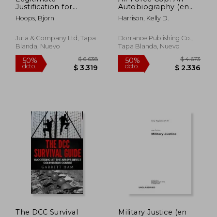
Justification for
Autobiography (en
Expropriation: A
Inglés)
Hoops, Bjorn
Harrison, Kelly D.
Comparative Law and
Governance Analysis
(en Inglés)
Juta & Company Ltd, Tapa
Dorrance Publishing Co.,
Blanda, Nuevo
Tapa Blanda, Nuevo
$ 3.452
$ 3.8
50%
50%
dcto.
dcto.
$ 1.726
$ 1.9
The DCC Survival
Military Justice (en