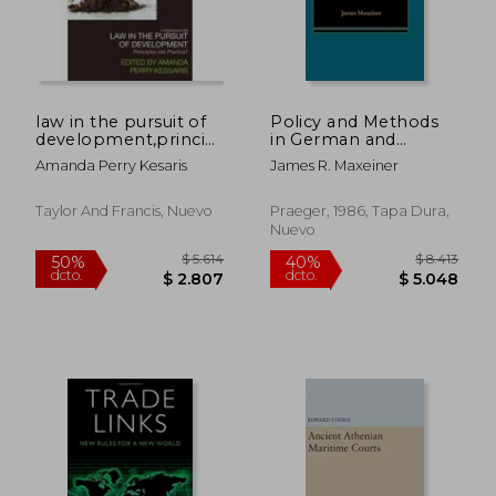
law in the pursuit of
Policy and Methods
development,principles
in German and
into practice?
American Antitrust
Amanda Perry Kesaris
James R. Maxeiner
Law: A Comparative
Study (en Inglés)
Taylor And Francis, Nuevo
Praeger, 1986, Tapa Dura,
Nuevo
$ 2.820
$ 4.9
40%
50%
dcto.
dcto.
$ 1.692
$ 2.4