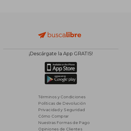
$ 1.632
$ 1.
50%
50%
dcto.
dcto.
$ 816
$ 9
¡Descárgate la App GRATIS!
Términos y Condiciones
Políticas de Devolución
Privacidad y Seguridad
Cómo Comprar
Nuestras Formas de Pago
Opiniones de Clientes