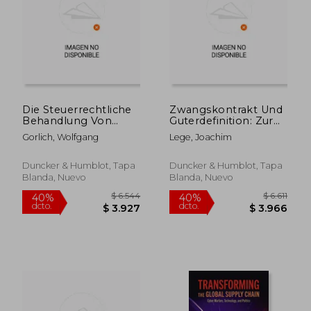
$ 3.607
$ 5.5
40%
40%
dcto.
dcto.
$ 2.164
$ 3.3
Die Steuerrechtliche
Zwangskontrakt Und
Behandlung Von
Guterdefinition: Zur
Vertragsgestaltungen
Klarung Der Begriffe
Gorlich, Wolfgang
Lege, Joachim
Zwischen
'Enteignung' Und
Angehorigen:
'Inhalts- Und
Verfassungsrechtliche,
Schrankenbestimmung
Duncker & Humblot, Tapa
Duncker & Humblot, Tapa
Methodische Und
Des Eigentums (en
Blanda, Nuevo
Blanda, Nuevo
Steuerrechtliche
Alemán)
Grundlagen (en
Alemán)