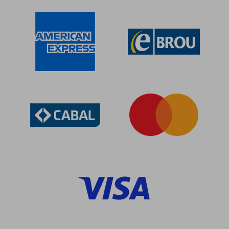
dcto.
dcto.
$ 3.319
$ 2.3