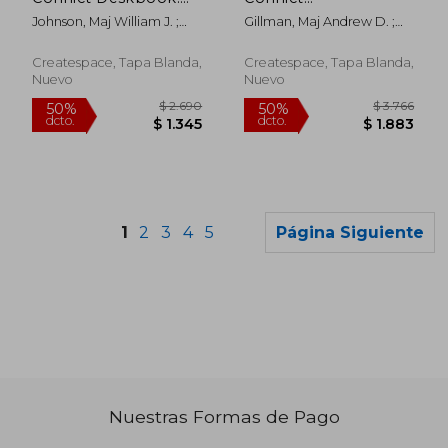
2012 (en Inglés)
Documentary
Johnson, Maj William J. ;
Gillman, Maj Andrew D. ;
Supplement: 2012 (en
Gillman, Maj Andrew D. ;
Johnson, Maj William J. ;
Inglés)
Center And School, The
Center And School, The
Createspace, Tapa Blanda,
Createspace, Tapa Blanda,
Judge Advocate Ge
Judge Advocate Ge
Nuevo
Nuevo
1
2
3
4
5
Página Siguiente
Nuestras Formas de Pago
$ 6.638
$ 4.6
50%
50%