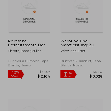
$ 10.534
$ 5.1
Politische
Werbung Und
Freiheitsrechte Der
Marktleistung: Zu
Rundfunkmitarbeiter
Einem
Pieroth, Bodo ; Muller,
Wirtz, Karl-Ernst
(en Alemán)
Anwendungsfeld Fur
Friedrich
Kartellrechtliche
Wettbewerbsregeln
Duncker & Humblot, Tapa
Duncker & Humblot, Tapa
(en Alemán)
Blanda, Nuevo
Blanda, Nuevo