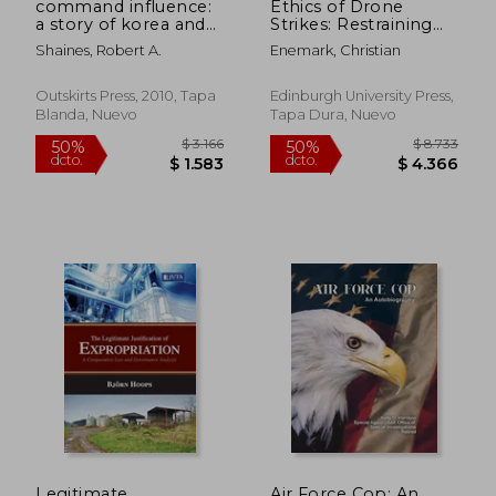
command influence:
Ethics of Drone
a story of korea and
Strikes: Restraining
the politics of
Remote-Control
Shaines, Robert A.
Enemark, Christian
injustice (en Inglés)
Killing (en Inglés)
Outskirts Press, 2010, Tapa
Edinburgh University Press,
Blanda, Nuevo
Tapa Dura, Nuevo
$ 2.646
$ 2.4
50%
50%
dcto.
dcto.
$ 1.323
$ 1.2
Legitimate
Air Force Cop: An