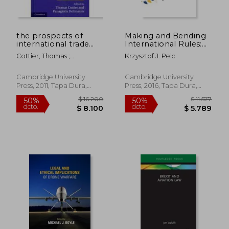
dcto.
dcto.
$ 7.073
$ 3.6
the prospects of
Making and Bending
international trade
International Rules:
regulation,from
The Design of
Cottier, Thomas ;
Krzysztof J. Pelc
fragmentation to
Exceptions and
Delimatsis, Panagiotis
coherence (en Inglés)
Escape Clauses in
Trade law (en Inglés)
Cambridge University
Cambridge University
Press, 2011, Tapa Dura,
Press, 2016, Tapa Dura,
Nuevo
Nuevo