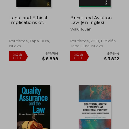
$ 4.580
$ 13.2
40%
50%
dcto.
dcto.
$ 2.748
$ 6.6
Legal and Ethical
Brexit and Aviation
Implications of
Law (en Inglés)
Drone Warfare
Walulik, Jan
Routledge, Tapa Dura,
Routledge, 2018, 1 Edición,
Nuevo
Tapa Dura, Nuevo