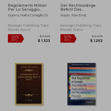
Regolamenti Militari
Der Rechtswidrige
Per Lo Serviggio
Befehl Des
Particolare Del
Vorgesetzten (1908)
Guerra, Malta Consiglio Di
Mayer, Max Ernst
Reggimento Di Malta
(en Alemán)
(1776) (en Francés)
Kessinger Publishing, Tapa
Kessinger Publishing, Tapa
Blanda, Nuevo
Blanda, Nuevo
$ 3.130
$ 5.1
50%
50%
dcto.
dcto.
$ 1.565
$ 2.5