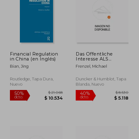
Financial Regulation
Das Offentliche
in China (en Inglés)
Interesse ALS
Voraussetzung Der
Bian, Jing
Frenzel, Michael
Enteignung (en
Alemán)
Routledge, Tapa Dura,
Duncker & Humblot, Tapa
Nuevo
Blanda, Nuevo
$ 21.068
$ 8.5
50%
40%
dcto.
dcto.