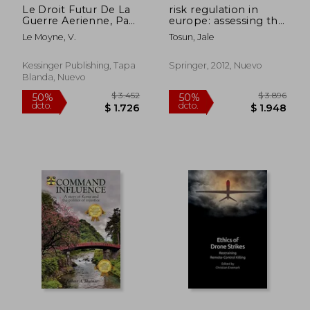
Le Droit Futur De La
risk regulation in
Guerre Aerienne, Part
europe: assessing the
1-2 (1913) (en Francés)
application of the
Le Moyne, V.
Tosun, Jale
precautionary
principle (en Inglés)
Kessinger Publishing, Tapa
Springer, 2012, Nuevo
Blanda, Nuevo
$ 4.096
$ 4.0
50%
50%
dcto.
dcto.
$ 2.048
$ 2.0