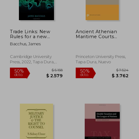
Trade Links: New
Ancient Athenian
Rules for a new
Maritime Courts
World (en Inglés)
(Princeton Legacy
Bacchus, James
Library)
Cambridge University
Princeton University Press,
Press, 2022, Tapa Dura,
Tapa Dura, Nuevo
Nuevo
$ 5.614
$ 8.4
50%
40%
dcto.
dcto.
$ 2.807
$ 5.0