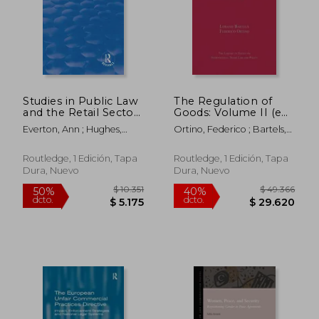
$ 10.622
$ 4.5
40%
50%
dcto.
dcto.
$ 6.373
$ 2.2
Studies in Public Law
The Regulation of
and the Retail Sector
Goods: Volume II (en
(en Inglés)
Inglés)
Everton, Ann ; Hughes,
Ortino, Federico ; Bartels,
David
Lorand
Routledge, 1 Edición, Tapa
Routledge, 1 Edición, Tapa
Dura, Nuevo
Dura, Nuevo