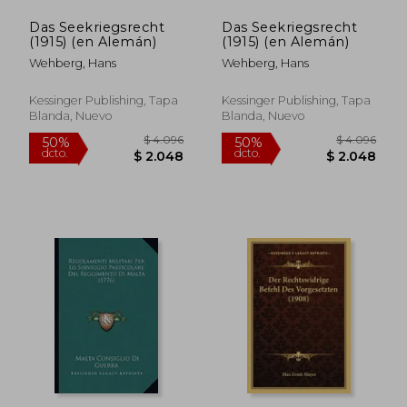
Das Seekriegsrecht
Das Seekriegsrecht
(1915) (en Alemán)
(1915) (en Alemán)
Wehberg, Hans
Wehberg, Hans
Kessinger Publishing, Tapa
Kessinger Publishing, Tapa
Blanda, Nuevo
Blanda, Nuevo
$ 3.949
$ 3.1
50%
50%
dcto.
dcto.
$ 1.975
$ 1.5