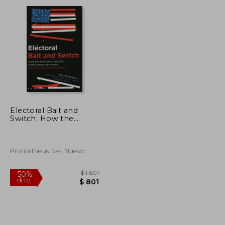
dcto.
$ 2.657
$ 1.632
Electoral Bait and
Switch: How the
Electoral College
Hurts American Voters
and What can be
Done About it
Prometheus Bks, Nuevo