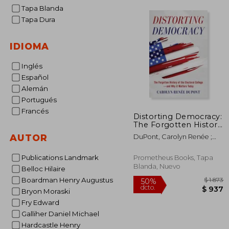
Tapa Blanda
Tapa Dura
IDIOMA
Inglés
Español
Alemán
Portugués
Francés
Distorting Democracy:
The Forgotten History
of the Electoral
AUTOR
DuPont, Carolyn Renée ;
College--And Why It
Clements, Stephen
Matters Today (en
Inglés)
Publications Landmark
Prometheus Books, Tapa
Blanda, Nuevo
Belloc Hilaire
Boardman Henry Augustus
Bryon Moraski
Fry Edward
Galliher Daniel Michael
Hardcastle Henry
50%