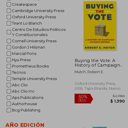
Createspace
$
50%
Cambridge University Press
dcto.
$
Oxford University Press
Tirant Lo Blanch
Centro De Estudios Politicos
Y Constitucionales
Cornell University Press
Gordon J Hilsman
Marcial Pons
Nyu Press
Buying the Vote: A
History of Campaign
Prometheus Books
Finance Reform (en
Mutch, Robert E.
Tecnos
Inglés)
Temple University Press
Oxford University Press,
Abc Clio
2016, Tapa Blanda, Nuevo
Abc Clio Inc
Aps Publications
Authorhouse
Bcg Publishing
AÑO EDICIÓN