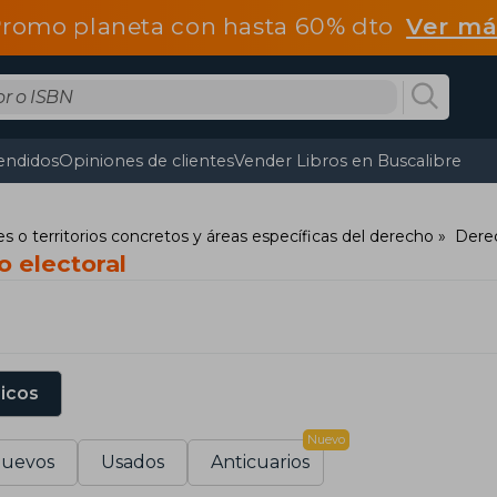
romo planeta con hasta 60% dto
Ver má
endidos
Opiniones de clientes
Vender Libros en Buscalibre
s o territorios concretos y áreas específicas del derecho
Derec
o electoral
sicos
Nuevo
uevos
Usados
Anticuarios