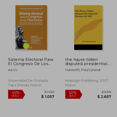
Sistema Electoral Para
the hayes-tilden
El Congreso De Los
disputed presidential
Diputados (Fuera de
election of 1876 (en
Aa.Vv
Haworth, Paul Leland
Colección)
Inglés)
Universidad De Granada,
Kessinger Publishing, 2007,
Tapa Blanda, Nuevo
Nuevo
$ 1.873
$ 1.922
45%
50%