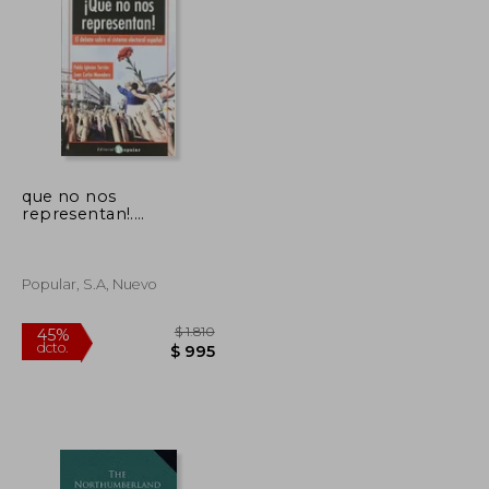
­que no nos
representan!.
$ 3.295
$ 5.055
40%
(rompeolas)
dcto.
$ 1.647
$ 3.033
Popular, S.a, Nuevo