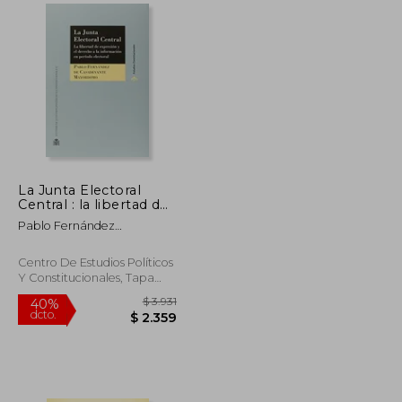
$ 13.141
$ 1.601
50%
dcto.
$ 7.885
$ 801
La Junta Electoral
Central : la libertad de
expresión y el
Pablo Fernández
derecho a la
Casadevante Mayordomo
información en
período electoral
Centro De Estudios Políticos
Y Constitucionales, Tapa
Blanda, Nuevo