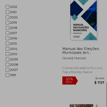
2022
2021
2020
$
50%
dcto.
$ 
2019
2018
2017
2016
2015
Manual das Eleições
2014
Municipais (en
2010
Portugués)
Gerard, Marcelo
2009
2008
Camara Brasileira Do Livro,
2007
Tapa Blanda, Nuevo
1991