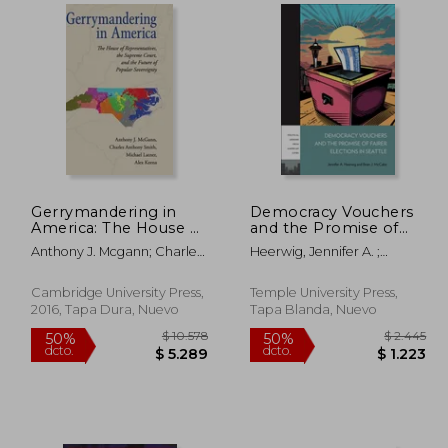
 2.385
$ 2.683
50%
40%
dcto.
dcto.
 1.192
$ 1.341
Gerrymandering in
Democracy Vouchers
America: The House of
and the Promise of
Representatives, the
Fairer Elections in
Anthony J. Mcgann; Charles
Heerwig, Jennifer A. ;
Supreme Court, and
Seattle (en Inglés)
Anthony Smith; Michael
McCabe, Brian J.
the Future of Popular
Latner
Sovereignty (en
Cambridge University Press,
Temple University Press,
Inglés)
2016, Tapa Dura, Nuevo
Tapa Blanda, Nuevo