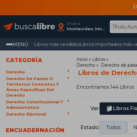
P
Enviar a
Montevideo, Montevideo
MENÚ
Libros más vendidos
Libros importados más v
Inicio
Libros
CATEGORÍA
Derecho
Derecho de paíse
Libros de Derech
Derecho
Derecho De Países O
Territorios Concretos Y
Encontramos 144 Libros
Áreas Específicas Del
Derecho
Derecho Constitucional Y
Administrativo
Ver:
Libros Fí
Derecho Electoral
Estado:
Todos
N
ENCUADERNACIÓN