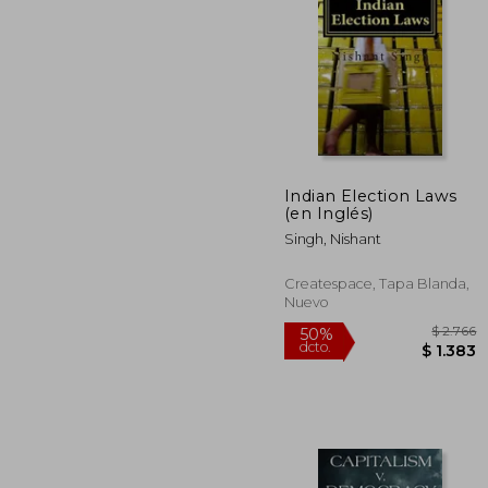
Indian Election Laws
(en Inglés)
$
40%
dcto.
$ 
Singh, Nishant
Createspace, Tapa Blanda,
Nuevo