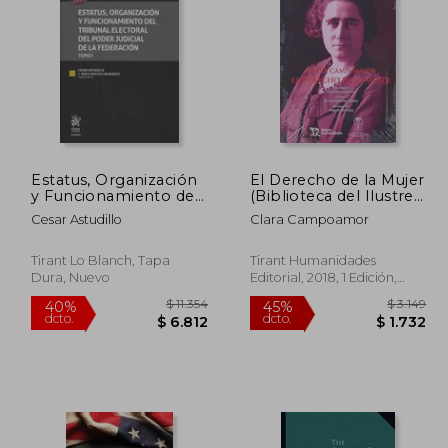
Estatus, Organización
El Derecho de la Mujer
y Funcionamiento del
(Biblioteca del Ilustre
 5.336
$ 1.825
15%
50%
Tribunal Electoral del
Colegio de Abogados
dcto.
dcto.
3.202
$ 1.551
Cesar Astudillo
Clara Campoamor
Poder Judicial de la
de Madrid)
Federación / 2 Tomos /
pd.
Tirant Lo Blanch, Tapa
Tirant Humanidades
Dura, Nuevo
Editorial, 2018, 1 Edición,
Tapa Blanda, Nuevo