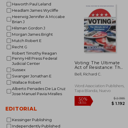
dcto.
Haworth Paul Leland
Headlam James Wycliffe
Heerwig Jennifer A Mccabe
Brian J
Hilsman Gordon J
Morgan James Bright
Mutch Robert E
Recht G
Robert Timothy Reagan
Penny Hill Press Federal
Voting: The Ultimate
Judicial Center
Act of Resistance: The
Sussex
Real Truth from the
Bell, Richard C.
Swanger Jonathan E
Voting Rights
Battlefields (en Inglés)
Wallace Robert
Word Association Publishers,
Alberto Penades De La Cruz
Tapa Blanda, Nuevo
Jose Manuel Pavia Miralles
EDITORIAL
Kessinger Publishing
Independently Published