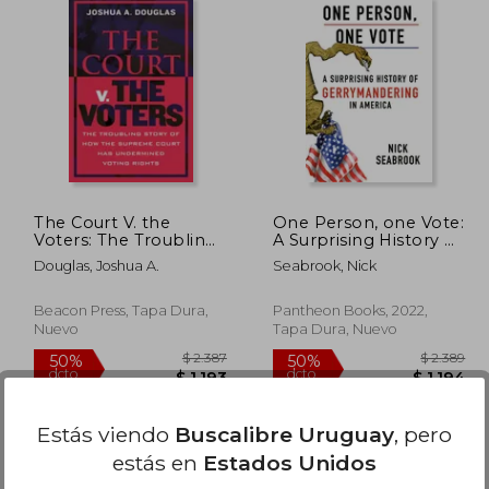
 2.780
$ 10.578
50%
50%
dcto.
dcto.
1.390
$ 5.289
The Court V. the
One Person, one Vote:
Voters: The Troubling
A Surprising History of
Story of How the
Gerrymandering in
Douglas, Joshua A.
Seabrook, Nick
Supreme Court Has
America (en Inglés)
Undermined Voting
Rights (en Inglés)
Beacon Press, Tapa Dura,
Pantheon Books, 2022,
Nuevo
Tapa Dura, Nuevo
Estás viendo
Buscalibre Uruguay
, pero
estás en
Estados Unidos