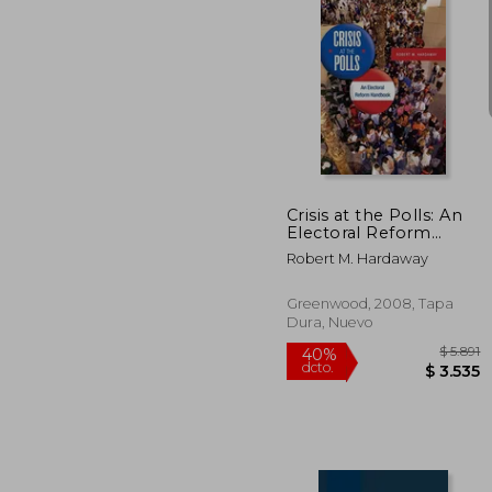
50%
dcto.
Crisis at the Polls: An
Electoral Reform
Handbook (en Inglés)
Robert M. Hardaway
Greenwood, 2008, Tapa
Dura, Nuevo