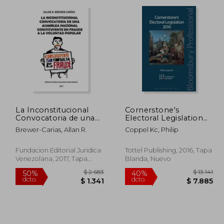
dcto.
dcto.
$ 937
$ 1.057
La Inconstitucional
Cornerstone's
Convocatoria de una
Electoral Legislation
Asamblea Nacional
2016 (en Inglés)
Brewer-Carias, Allan R.
Coppel Kc, Philip
Constituyente en
Fraude a la Voluntad
Popular
Fundacion Editorial Juridica
Tottel Publishing, 2016, Tapa
Venezolana, 2017, Tapa
Blanda, Nuevo
Blanda, Nuevo