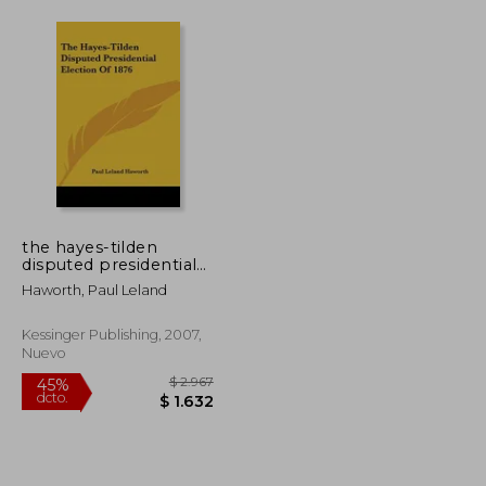
the hayes-tilden
disputed presidential
election of 1876 (en
Haworth, Paul Leland
Inglés)
Kessinger Publishing, 2007,
Nuevo
$ 5.313
$ 2.967
45%