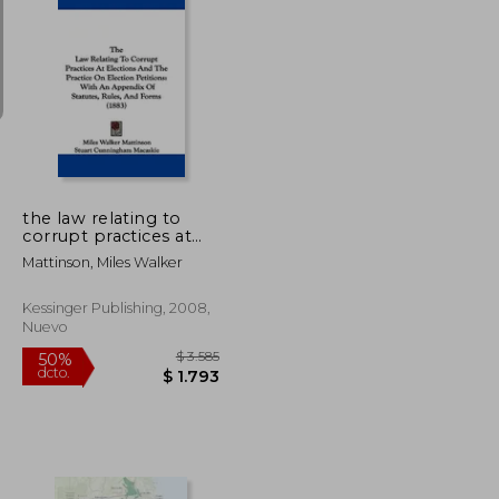
$ 2.389
$ 3.698
50%
dcto.
$ 1.194
$ 1.849
the law relating to
corrupt practices at
elections and the
Mattinson, Miles Walker
practice on election
petitions: with an
appendix of statutes,
Kessinger Publishing, 2008,
rules, and forms (1883)
Nuevo
(en Inglés)