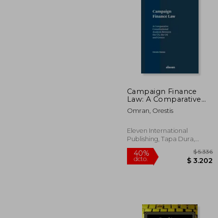
40%
dcto.
$ 
Campaign Finance
Law: A Comparative
Constitutional Analysis
Omran, Orestis
Between the Us, the
UK and Greece (en
Inglés)
Eleven International
Publishing, Tapa Dura,
Nuevo