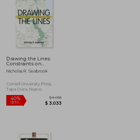
$ 2.727
$ 3.585
50%
dcto.
$ 1.363
$ 1.793
Drawing the Lines:
Constraints on
Partisan
Nicholas R. Seabrook
Gerrymandering in
U.S. Politics
Cornell University Press,
Tapa Dura, Nuevo