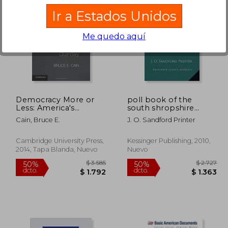
Ir a Estados Unidos
Me quedo aquí
$ 1.474
$ 2.387
50%
50%
dcto.
dcto.
$ 737
$ 1.193
Democracy More or
poll book of the
Less: America's
south shropshire
Political Reform
election: july 18, 1865
Cain, Bruce E.
J. O. Sandford Printer
Quandary (Cambridge
(1865) (en Inglés)
Studies in Election law
and Democracy) (en
Cambridge University Press,
Kessinger Publishing, 2010,
Inglés)
2014, Tapa Blanda, Nuevo
Nuevo