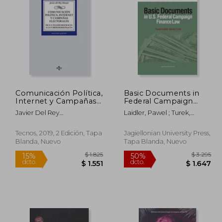
$ 5.891
$ 3.585
50%
50%
dcto.
dcto.
3.535
$ 1.792
Comunicación Política,
Basic Documents in
Internet y Campañas
Federal Campaign
Electorales: De la
Finance Law (en
Javier Del Rey
Laidler, Pawel ; Turek,
Teledemocracia a la
Inglés)
Morat&Oacute;
Maciej
Ciberdemocr@Cia
(Derecho - Biblioteca
Tecnos, 2019, 2 Edición, Tapa
Jagiellonian University Press,
Universitaria de
Blanda, Nuevo
Tapa Blanda, Nuevo
Editorial Tecnos)