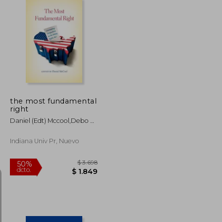
$ 2.445
$ 3.931
40%
dcto.
$ 1.223
$ 2.359
the most fundamental
right
Daniel (edt) Mccool,debo P.
Adegbile
Indiana Univ Pr, Nuevo