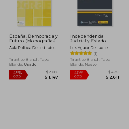
España, Democracia y
Independencia
Futuro (Monografías)
Judicial y Estado
Constitucional el
Aula Política Del Instituto
Luis Aguiar De Luque
Gobierno Judicial
De Estudios De La
(1)
Democracia
Tirant Lo Blanch, Tapa
Tirant Lo Blanch, Tapa
Blanda,
Usado
Blanda, Nuevo
$ 2.085
$ 4.
45%
40%
dcto.
dcto.
$ 1.147
$ 2.6