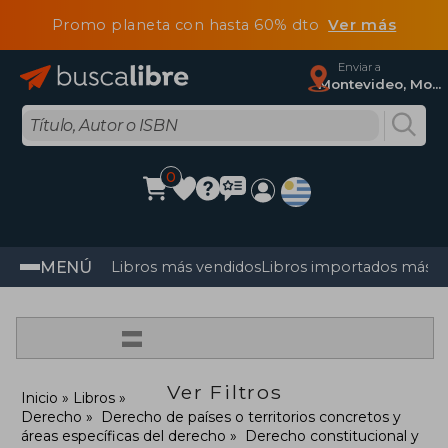
Promo planeta con hasta 60% dto
Ver más
Enviar a
Montevideo, Montevideo
0
MENÚ
Libros más vendidos
Libros importados más v
=
Ver Filtros
Inicio
Libros
Derecho
Derecho de países o territorios concretos y
áreas específicas del derecho
Derecho constitucional y