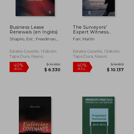
Business Lease
The Surveyors'
Renewals (en Inglés)
Expert Witness
Handbook (en Inglés)
Shapiro, Eric ; Freedman,
Farr, Martin
Philip ; Steele, Kevin
Estates Gazette, 1 Edición,
Estates Gazette, 1 Edición,
Tapa Dura, Nuevo
Tapa Dura, Nuevo
$ 12.145
$ 16.8
40%
40%
dcto.
dcto.
$ 7.287
$ 10.1