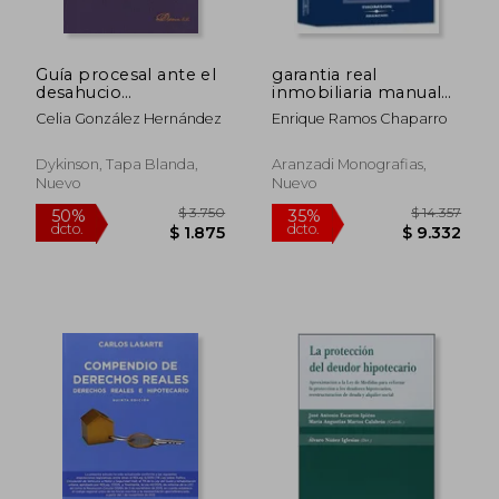
Guía procesal ante el
garantia real
desahucio
inmobiliaria manual
hipotecario.
sistamatico de l
Celia González Hernández
Enrique Ramos Chaparro
Legislación,
Jurisprudencia y
Formularios
Dykinson, Tapa Blanda,
Aranzadi Monografias,
Nuevo
Nuevo
$ 2.623
$ 2.6
50%
50%
dcto.
dcto.
$ 1.312
$ 1.3