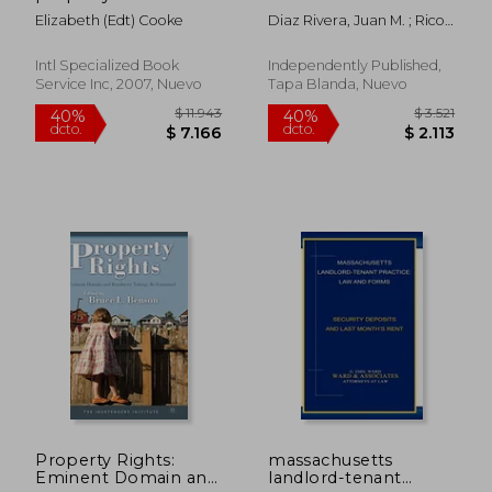
2020: Ley Núm. 129
Elizabeth (edt) Cooke
Diaz Rivera, Juan M. ; Rico,
de 16 de agosto de
Lexjuris Puerto
2020 e Incluye la Ley
de Condominios
Intl Specialized Book
Independently Published,
anterior con
Service Inc, 2007, Nuevo
Tapa Blanda, Nuevo
Anotaciones.
$ 4.662
$ 2.
50%
40%
dcto.
dcto.
$ 2.331
$ 1.3
Property Rights:
massachusetts
Eminent Domain and
landlord-tenant