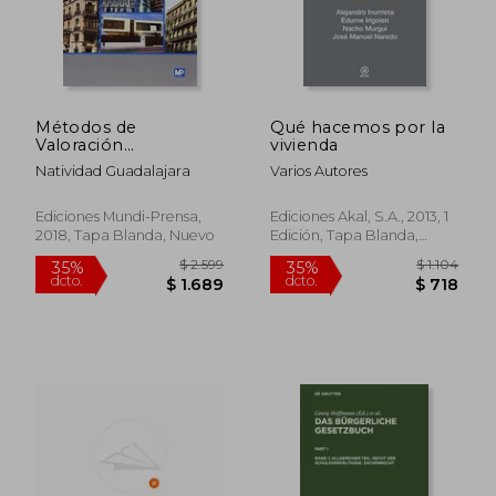
Métodos de
Qué hacemos por la
$ 2.993
$ 11.
40%
40%
Valoración
vivienda
dcto.
dcto.
$ 1.796
$ 6.7
Inmobiliaria
Natividad Guadalajara
Varios Autores
Ediciones Mundi-Prensa,
Ediciones Akal, S.A., 2013, 1
2018, Tapa Blanda, Nuevo
Edición, Tapa Blanda,
Nuevo