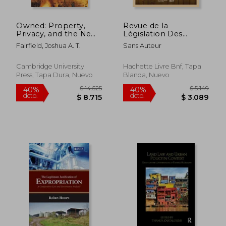
Owned: Property,
Revue de la
Privacy, and the New
Législation Des
Digital Serfdom (en
Mines(éd.1896) (en
Fairfield, Joshua A. T.
Sans Auteur
Inglés)
Francés)
Cambridge University
Hachette Livre Bnf, Tapa
Press, Tapa Dura, Nuevo
Blanda, Nuevo