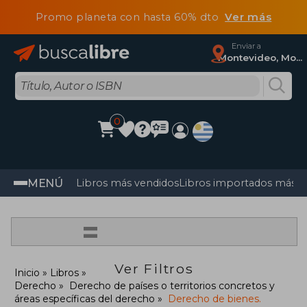
Promo planeta con hasta 60% dto
Ver más
Enviar a
Montevideo, Montevideo
0
MENÚ
Libros más vendidos
Libros importados más v
=
Ver Filtros
Inicio
Libros
Derecho
Derecho de países o territorios concretos y
áreas específicas del derecho
Derecho de bienes.