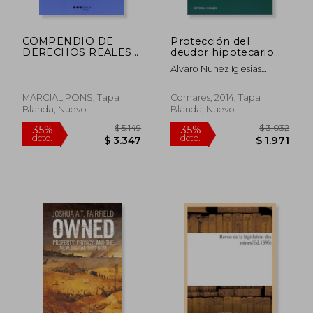
COMPENDIO DE
Protección del
DERECHOS REALES
deudor hipotecario
(5ª ED.): DERECHOS
(Monografias /
Alvaro Nuñez Iglesias
REALES E
Derecho Civil)
(Director)
HIPOTECARIOS (En
MARCIAL PONS, Tapa
Comares, 2014, Tapa
Blanda, Nuevo
Blanda, Nuevo
$ 3.750
$ 14.3
50%
35%
dcto.
dcto.
$ 1.875
$ 9.3