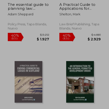
The essential guide to
A Practical Guide to
planning law:
Applications for
Decision-making and
Landlord's Consent
Adam Sheppard
Shelton, Mark
practice in the UK
and Variation of
Leases (en Inglés)
Policy Press, Tapa Blanda,
Law Brief Publishing, Tapa
Nuevo
Blanda, Nuevo
$ 5.725
$ 5.0
40%
50%
dcto.
dcto.
$ 3.435
$ 2.5