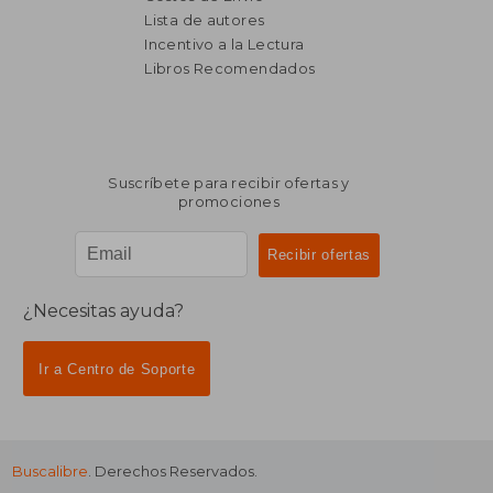
Lista de autores
Incentivo a la Lectura
$ 6.618
$ 3.8
40%
40%
dcto.
dcto.
Libros Recomendados
$ 3.971
$ 2.3
Suscríbete para recibir ofertas y
promociones
¿Necesitas ayuda?
Ir a Centro de Soporte
Buscalibre
. Derechos Reservados.