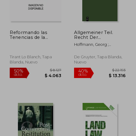
Reformando las
Allgemeiner Teil.
Tenencias de la
Recht Der
Vivienda. Un Hogar
Schuldverhältnisse.
Hoffmann, Georg ;
Para Tod@s
Sachenrecht (en
Brückner ; Erler
$ 2.599
$ 1.
35%
35%
Alemán)
dcto.
dcto.
$ 1.689
$ 7
Tirant Lo Blanch, Tapa
De Gruyter, Tapa Blanda,
Blanda, Nuevo
Nuevo