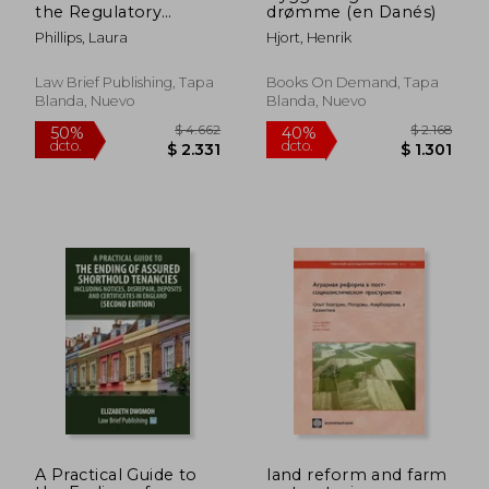
the Regulatory
drømme (en Danés)
Reform (Fire Safety)
Phillips, Laura
Hjort, Henrik
Order 2005 (en
Inglés)
Law Brief Publishing, Tapa
Books On Demand, Tapa
Blanda, Nuevo
Blanda, Nuevo
$ 5.890
$ 5.3
40%
40%
dcto.
dcto.
$ 3.534
$ 3.2
A Practical Guide to
land reform and farm