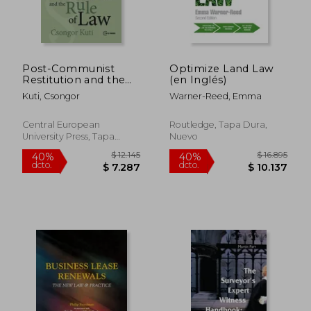
Post-Communist
Optimize Land Law
Restitution and the
(en Inglés)
Rule of Law (en
Kuti, Csongor
Warner-Reed, Emma
Inglés)
Central European
Routledge, Tapa Dura,
University Press, Tapa
Nuevo
$ 8.127
$ 22.1
50%
40%
Dura, Nuevo
dcto.
dcto.
$ 4.063
$ 13.3