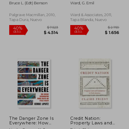
Regulatory Takings
practice: law and
Bruce L. (edt) Benson
Ward, G. Emil
Re-Examined (en
forms (en Inglés)
Inglés)
Palgrave Macmillan, 2010,
Ward & Associates, 2011,
Tapa Dura, Nuevo
Tapa Blanda, Nuevo
$ 8.226
$ 2.6
50%
40%
dcto.
dcto.
$ 4.113
$ 1.5
The Danger Zone Is
Credit Nation:
Everywhere: How
Property Laws and
Housing
Institutions in Early