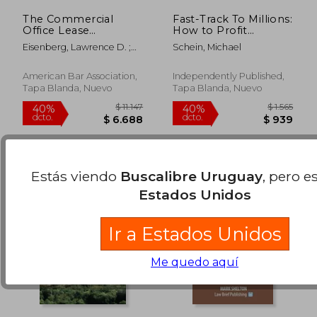
The Commercial
Fast-Track To Millions:
Office Lease
How to Profit
Handbook, Second
Through
Eisenberg, Lawrence D. ;
Schein, Michael
Edition: New York
Partnerships (en
Mechanic, Jonathan L. ;
$ 6.243
$ 5.6
50%
40%
Model Clauses and
Inglés)
Werner, Michael J.
dcto.
dcto.
$ 3.122
$ 3.3
Commentary (en
American Bar Association,
Independently Published,
Inglés)
Tapa Blanda, Nuevo
Tapa Blanda, Nuevo
Estás viendo
Buscalibre Uruguay
, pero e
Estados Unidos
Ir a Estados Unidos
Me quedo aquí