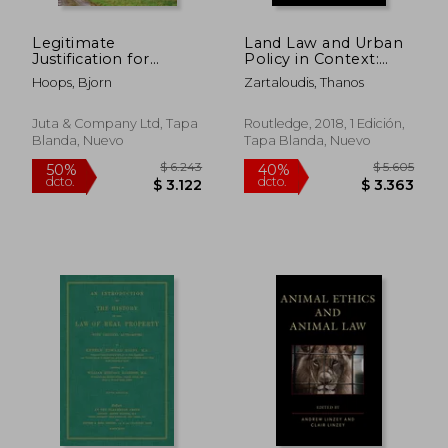
$ 5.149
$ 3.0
35%
35%
dcto.
dcto.
$ 3.347
$ 1.9
Legitimate
Land Law and Urban
Justification for
Policy in Context:
Expropriation: A
Essays on the
Hoops, Bjorn
Zartaloudis, Thanos
Comparative Law and
Contributions of
Governance Analysis
Patrick McAuslan (en
(en Inglés)
Inglés)
Juta & Company Ltd, Tapa
Routledge, 2018, 1 Edición,
Blanda, Nuevo
Tapa Blanda, Nuevo