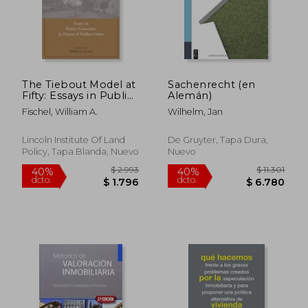
$ 5.859
$ 1.8
40%
50%
dcto.
dcto.
$ 3.515
$ 9
The Tiebout Model at
Sachenrecht (en
Fifty: Essays in Public
Alemán)
Economics in Honor
Fischel, William A.
Wilhelm, Jan
of Wallace Oates (en
Inglés)
Lincoln Institute Of Land
De Gruyter, Tapa Dura,
Policy, Tapa Blanda, Nuevo
Nuevo