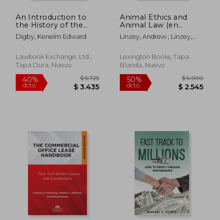
An Introduction to
Animal Ethics and
$ 14.525
$ 5.
40%
40%
the History of the
Animal Law (en
dcto.
dcto.
$ 8.715
$ 3.0
Law of Real Property
Inglés)
Digby, Kenelm Edward
Linzey, Andrew ; Linzey,
with Original
Clair ; Bates, A. W. H.
Authorities (en Inglés)
Lawbook Exchange, Ltd.,
Lexington Books, Tapa
Tapa Dura, Nuevo
Blanda, Nuevo