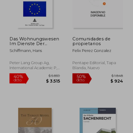
$ 10.946
$ 1.
35%
50%
dcto.
dcto.
$ 7.115
$ 9
Das Wohnungswesen
Comunidades de
Im Dienste Der
propietarios
Regionalpolitik:
Schiffmann, Hans
Felix Perez Gonzalez
Grundlagen Und
Anwendungsbeispiel
Oestliches Berner
Peter Lang Group Ag,
Pentape Editorial, Tapa
Oberland (en
International Academic P,
Blanda, Nuevo
Alemán)
Tapa Blanda, Nuevo