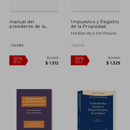
manual del
Impuestos y Registro
presidente de la
de la Propiedad
comunidad de
Mar&Iacute;A Del Rosario
propietarios
Jim&Eacute;Nez Rubio;
Carlos Mar&Iacute;A
,
Usado
, Nuevo
L&Oacute;Pez Espadafor
$ 20.442
$ 8.0
40%
50%
dcto.
dcto.
$ 12.265
$ 4.0