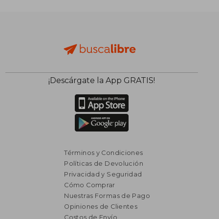
$ 7.523
$ 2.7
40%
40%
dcto.
dcto.
$ 4.514
$ 1.6
¡Descárgate la App GRATIS!
Términos y Condiciones
Políticas de Devolución
Privacidad y Seguridad
Cómo Comprar
Nuestras Formas de Pago
Opiniones de Clientes
Costos de Envío