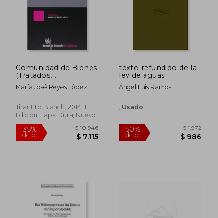
$ 3.274
$ 8.
35%
35%
dcto.
dcto.
$ 2.128
$ 5.3
Comunidad de Bienes
texto refundido de la
(Tratados,
ley de aguas
Comentarios y
María José Reyes López
Ángel Luis Ramos
Practicas Procesales)
Carboneros
Tirant Lo Blanch, 2014, 1
,
Usado
Edición, Tapa Dura, Nuevo