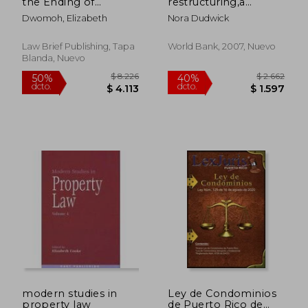
the Ending of
restructuring,a
Assured Shorthold
comparison of
Dwomoh, Elizabeth
Nora Dudwick
Tenancies - Including
experience from
Notices, Disrepair,
bulgaria, moldova,
Deposits and
azerbaijan, and
Law Brief Publishing, Tapa
World Bank, 2007, Nuevo
Certificates in
kazakhstan
Blanda, Nuevo
England (Second
Edition) (en Inglés)
$ 11.943
$ 2.2
40%
40%
dcto.
dcto.
$ 7.166
$ 1.3
modern studies in
Ley de Condominios
property law
de Puerto Rico de