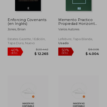
Enforcing Covenants
Memento Practico
(en Inglés)
Propiedad Horizontal
2014 - 2015
Jones, Brian
Varios Autores
Estates Gazette, 1 Edición,
Lefebvre, Tapa Blanda,
Tapa Dura, Nuevo
Usado
$ 10.550
$ 16.8
40%
40%
dcto.
dcto.
$ 6.330
$ 10.1