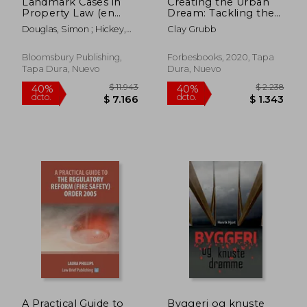
Landmark Cases in
Creating the Urban
Property Law (en
Dream: Tackling the
Inglés)
Affordable Housing
Douglas, Simon ; Hickey,
Clay Grubb
Crisis With
Robin ; Waring, Emma
Compassion (en
Inglés)
Bloomsbury Publishing,
Forbesbooks, 2020, Tapa
Tapa Dura, Nuevo
Dura, Nuevo
$ 3.212
$ 4.8
40%
40%
dcto.
dcto.
$ 1.927
$ 2.9
A Practical Guide to
Byggeri og knuste