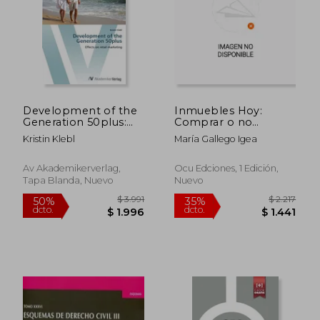
Development of the
Inmuebles Hoy:
Generation 50plus:
Comprar o no
Effects on retail
Comprar?
Kristin Klebl
María Gallego Igea
marketing
Av Akademikerverlag,
Ocu Edciones, 1 Edición,
Tapa Blanda, Nuevo
Nuevo
$ 3.991
$ 2.
50%
35%
dcto.
dcto.
$ 1.996
$ 1.4