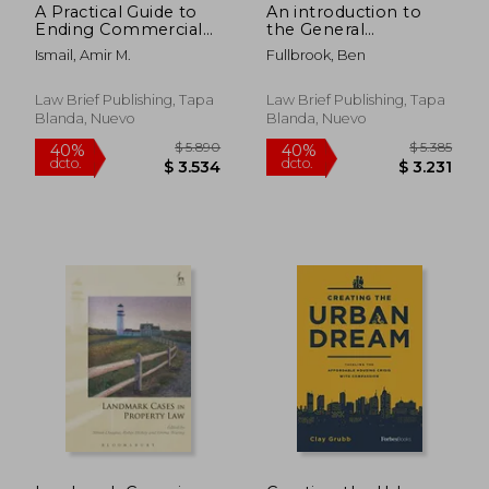
A Practical Guide to
An introduction to
Ending Commercial
the General
Leases in Scotland
Permitted
Ismail, Amir M.
Fullbrook, Ben
(en Inglés)
Development Order
(en Inglés)
Law Brief Publishing, Tapa
Law Brief Publishing, Tapa
Blanda, Nuevo
Blanda, Nuevo
$ 11.147
$ 1.
40%
40%
dcto.
dcto.
$ 6.688
$ 9