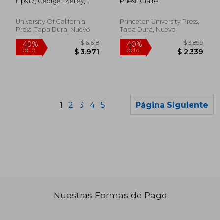
Lipsitz, George ; Kelley,
Priest, Claire
Discrimination Harms
America (en Inglés)
Robin D. G.
Health and Steals
Wealth Volume 73
University Of California
Princeton University Press,
(en Inglés)
Press, Tapa Dura, Nuevo
Tapa Dura, Nuevo
1
2
3
4
5
Página Siguiente
Nuestras Formas de Pago
$ 11.943
$ 3.
40%
40%
dcto.
dcto.
$ 7.166
$ 2.1