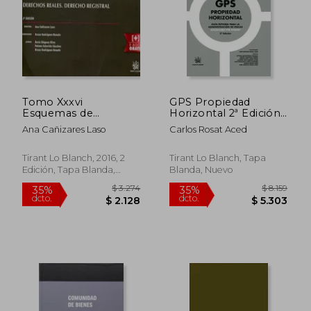
Tomo Xxxvi
GPS Propiedad
Esquemas de
Horizontal 2ª Edición
Derecho Civil iii
2016
Ana Cañizares Laso
Carlos Rosat Aced
Derechos Reales.
Derecho Registral 2ª
Edición
Tirant Lo Blanch, 2016, 2
Tirant Lo Blanch, Tapa
Edición, Tapa Blanda,
Blanda, Nuevo
Nuevo