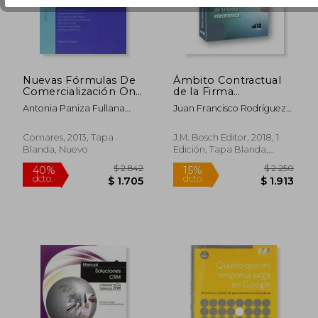
$ 10.065
$ 49.6
45%
45%
dcto.
dcto.
$ 5.536
$ 27.3
Nuevas Fórmulas De
Ámbito Contractual
Comercialización On
de la Firma
Line De Servicios
Electrónica
Antonia Paniza Fullana
Juan Francisco Rodríguez
Turísticos
(Coord.)
Ayuso
Comares, 2013, Tapa
J.M. Bosch Editor, 2018, 1
Blanda, Nuevo
Edición, Tapa Blanda,
Nuevo