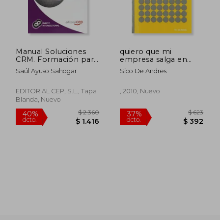
Manual Soluciones
quiero que mi
$ 2.842
$ 2.2
40%
15%
CRM. Formación para
empresa salga en
dcto.
dcto.
$ 1.705
$ 1.9
el Empleo
google
Saúl Ayuso Sahogar
Sico De Andres
EDITORIAL CEP, S.L., Tapa
, 2010, Nuevo
Blanda, Nuevo