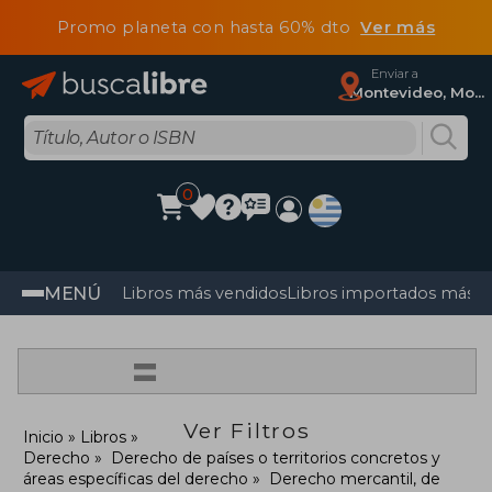
Promo planeta con hasta 60% dto
Ver más
Enviar a
Montevideo, Montevideo
0
MENÚ
Libros más vendidos
Libros importados más v
=
Ver Filtros
Inicio
Libros
Derecho
Derecho de países o territorios concretos y
áreas específicas del derecho
Derecho mercantil, de