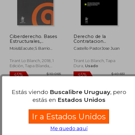
$ 5.338
$ 9.9
40%
40%
dcto.
dcto.
$ 3.203
$ 5.9
Ciberderecho. Bases
Derecho de la
Estructurales,
Contratacion
Modelos de
Electronica y
Mois&Eacute;S Barrio
Castello PastorJose Juan
Regulación e
Comercio Electronico
Andr&Eacute;S
Instituciones de
en la Union Europea
Gobernanza de
y en España
Tirant Lo Blanch, 2018, 1
Tirant Lo Blanch, Tapa
Internet (Derecho y
Edición, Tapa Blanda,
Dura,
Usado
Ticžs)
Usado
Estás viendo
Buscalibre Uruguay
, pero
estás en
Estados Unidos
Ir a Estados Unidos
Me quedo aquí