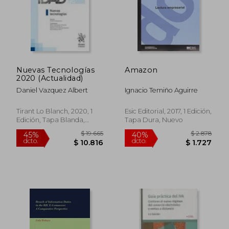
Nuevas Tecnologías
Amazon
2020 (Actualidad)
Daniel Vazquez Albert
Ignacio Temiño Aguirre
Tirant Lo Blanch, 2020, 1
Esic Editorial, 2017, 1 Edición,
Edición, Tapa Blanda,
Tapa Dura, Nuevo
Usado
$ 19.665
$ 2.8
45%
40%