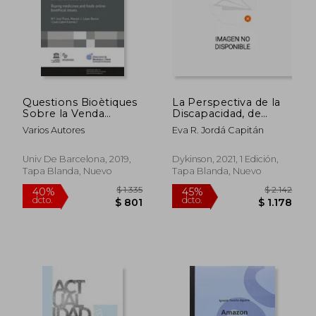
Questions Bioètiques
La Perspectiva de la
Sobre la Venda
Discapacidad, de
D&@X02019;
Género y de la
Varios Autores
Eva R. Jordá Capitán
Aliments i la Dispe
Sostenibilidad
Nsacio de
Ambiental en la
Medicaments Online
Protección de las
Univ De Barcelona, 2019,
Dykinson, 2021, 1 Edición,
/Cuestiones Bioeticas
Personas
Tapa Blanda, Nuevo
Tapa Blanda, Nuevo
Sobre la Venta de
Consumidoras en el
Alimentos y la
Comercio Electrónico
Dispensacion de
Medicamentos
Online / Buying
Medici (en Catalán)
$ 1.335
$ 2.1
40%
45%
dcto.
dcto.
$ 801
$ 1.1