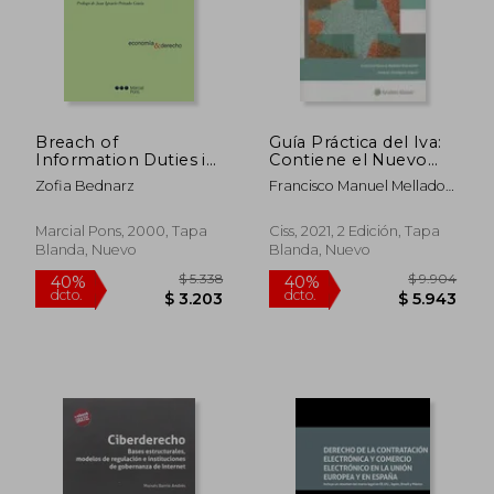
dcto.
dcto.
$ 10.816
$ 1.7
Breach of
Guía Práctica del Iva:
Information Duties in
Contiene el Nuevo
the b2c E-
Régimen del
Zofia Bednarz
Francisco Manuel Mellado
Commerce: A
Comercio Electrónico
Benavente; Antonio
Comparative
y Ventas a Distancia
Rodr&Iacute;Guez Vegazo
Perspective (en
Marcial Pons, 2000, Tapa
Ciss, 2021, 2 Edición, Tapa
Inglés)
Blanda, Nuevo
Blanda, Nuevo