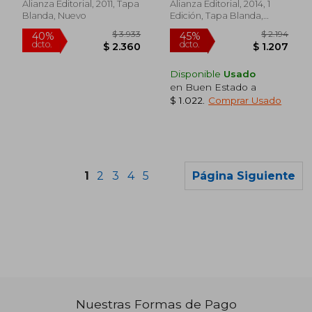
Alianza Editorial, 2011, Tapa
Alianza Editorial, 2014, 1
Blanda, Nuevo
Edición, Tapa Blanda,
Nuevo
Disponible
Usado
en Buen Estado a
$ 1.022
.
Comprar Usado
1
2
3
4
5
Página Siguiente
$ 890
$ 1.
15%
40%
dcto.
dcto.
$ 757
$ 1.1
Nuestras Formas de Pago