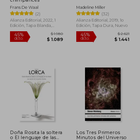
Frans De Waal
Madeline Miller
(2)
(32)
Alianza Editorial, 2022, 1
Alianza Editorial, 2019, 1o
$ 1.050
$ 1.9
15%
45%
Edición, Tapa Blanda,
Edición, Tapa Dura, Nuevo
dcto.
dcto.
$ 893
$ 1.0
Nuevo
Doña Rosita la soltera
Los Tres Primeros
o El lenguaje de las
Minutos del Universo