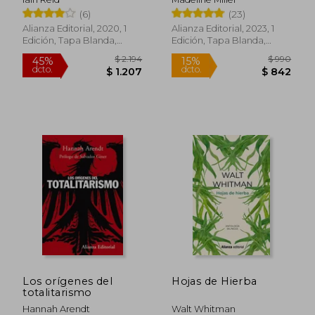
(6)
(23)
Alianza Editorial, 2020, 1
Alianza Editorial, 2023, 1
Edición, Tapa Blanda,
Edición, Tapa Blanda,
Nuevo
Nuevo
$ 720
$ 1.
15%
40%
dcto.
dcto.
$ 612
$ 1.1
Los orígenes del
Hojas de Hierba
totalitarismo
Hannah Arendt
Walt Whitman