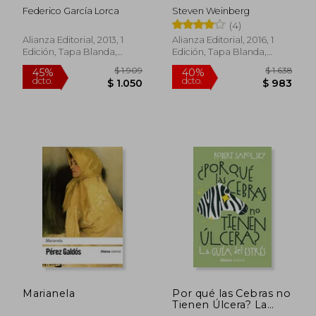
flores ; Los sueños de
Federico García Lorca
Steven Weinberg
mi prima Aurelia
(4)
Alianza Editorial, 2013, 1
Alianza Editorial, 2016, 1
Edición, Tapa Blanda,
Edición, Tapa Blanda,
Nuevo
Nuevo
$ 1.980
$ 2.
45%
45%
dcto.
dcto.
$ 1.089
$ 1.4
Marianela
Por qué las Cebras no
Tienen Úlcera? La
Guía del Estrés