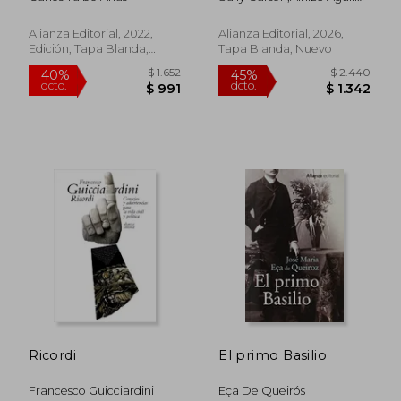
Salaberri
Alianza Editorial, 2022, 1
Alianza Editorial, 2026,
Edición, Tapa Blanda,
Tapa Blanda, Nuevo
Nuevo
$ 2.581
$ 2.3
45%
45%
dcto.
dcto.
$ 1.420
$ 1.2
Ricordi
El primo Basilio
Francesco Guicciardini
Eça De Queirós