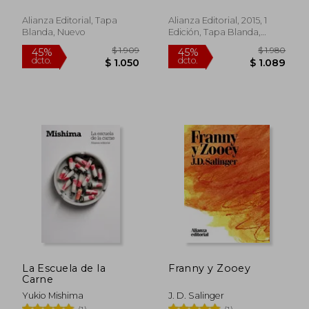
Alianza Editorial, Tapa
Alianza Editorial, 2015, 1
Blanda, Nuevo
Edición, Tapa Blanda,
Nuevo
$ 1.970
$ 2.
50%
40%
dcto.
dcto.
$ 985
$ 1.3
La Escuela de la
Franny y Zooey
Carne
Yukio Mishima
J. D. Salinger