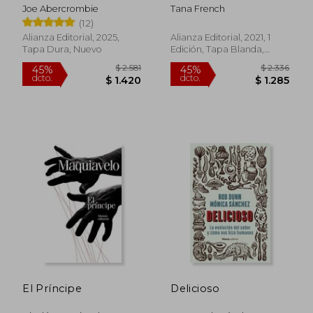
Joe Abercrombie
Tana French
(12)
Alianza Editorial, 2025,
Alianza Editorial, 2021, 1
Tapa Dura, Nuevo
Edición, Tapa Blanda,
Nuevo
$ 1.980
$ 5.9
45%
45%
dcto.
dcto.
$ 1.089
$ 3.2
El Príncipe
Delicioso