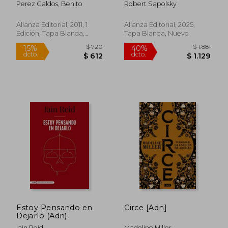
Perez Galdos, Benito
Robert Sapolsky
Alianza Editorial, 2011, 1
Alianza Editorial, 2025,
Edición, Tapa Blanda,
Tapa Blanda, Nuevo
Nuevo
$ 1.909
$ 1.
45%
40%
dcto.
dcto.
$ 1.050
$ 9
Estoy Pensando en
Circe [Adn]
Dejarlo (Adn)
Iain Reid
Madeline Miller