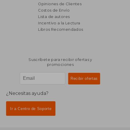
$ 3.933
$ 2.1
40%
45%
Opiniones de Clientes
dcto.
dcto.
$ 2.360
$ 1.2
Costos de Envío
Lista de autores
Incentivo a la Lectura
Libros Recomendados
Suscríbete para recibir ofertas y
promociones
¿Necesitas ayuda?
Ir a Centro de Soporte