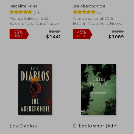
Madeline Miller
Joe Abercrombie
(116)
(5)
Alianza Editorial, 2021, 1
Alianza Editorial, 2018, 1
Edición, Tapa Dura, Nuevo
Edición, Tapa Dura, Nuevo
$ 1.752
$ 1.
40%
40%
dcto.
dcto.
$ 1.051
$ 9
Los Diablos
El Explorador (Adn)