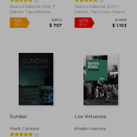
(1)
(1)
Alianza Editorial, 2016, 1ª
Alianza Editorial, 2017, 1
Edición, Tapa Blanda,
Edición, Tapa Dura, Nuevo
Nuevo
$ 1.652
$ 2.4
40%
45%
dcto.
dcto.
$ 991
$ 1.3
Sundial
Los Virtuosos
Ward, Catriona
Khadra Yasmina
(1)