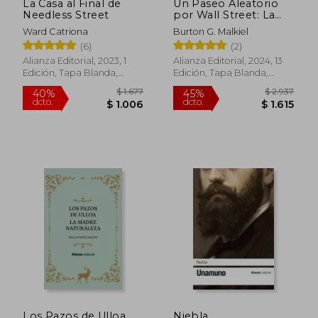
La Casa al Final de
Un Paseo Aleatorio
Needless Street
por Wall Street: La
Estrategia Para
Ward Catriona
Burton G. Malkiel
Invertir con Éxito
(6)
(2)
(Decimotercera
Edición)
Alianza Editorial, 2023, 1
Alianza Editorial, 2024, 13
Edición, Tapa Blanda,
Edición, Tapa Blanda,
Nuevo
Nuevo
Los Pazos de Ulloa.
Niebla