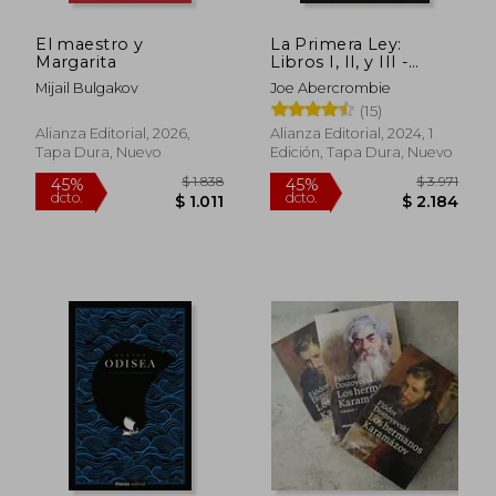
El maestro y
La Primera Ley:
Margarita
Libros I, II, y III -
Estuche
Mijail Bulgakov
Joe Abercrombie
(15)
Alianza Editorial, 2026,
Alianza Editorial, 2024, 1
Tapa Dura, Nuevo
Edición, Tapa Dura, Nuevo
$ 1.838
$ 3.
45%
45%
dcto.
dcto.
$ 1.011
$ 2.1