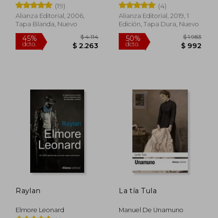
(19)
(4)
Alianza Editorial, 2006,
Alianza Editorial, 2019, 1
Tapa Blanda, Nuevo
Edición, Tapa Dura, Nuevo
$ 2.194
$ 9
45%
15%
dcto.
dcto.
$ 1.207
$ 8
Raylan
La tía Tula
Elmore Leonard
Manuel De Unamuno