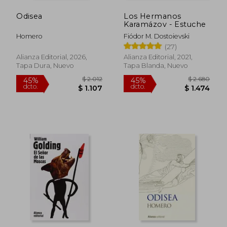
Odisea
Los Hermanos
Karamázov - Estuche
Homero
Fiódor M. Dostoievski
(27)
Alianza Editorial, 2026,
Alianza Editorial, 2021,
Tapa Dura, Nuevo
Tapa Blanda, Nuevo
$ 2.012
$ 2.6
45%
45%
dcto.
dcto.
$ 1.107
$ 1.4