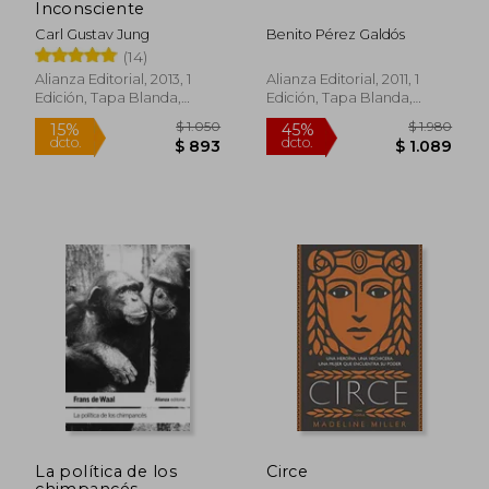
Inconsciente
Carl Gustav Jung
Benito Pérez Galdós
$ 1.907
$ 6
50%
15%
(14)
dcto.
dcto.
$ 954
$ 5
Alianza Editorial, 2013, 1
Alianza Editorial, 2011, 1
Edición, Tapa Blanda,
Edición, Tapa Blanda,
Nuevo
Nuevo
La política de los
Circe
chimpancés