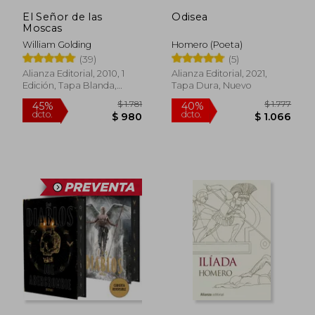
El Señor de las
Odisea
Moscas
William Golding
Homero (Poeta)
(39)
(5)
Alianza Editorial, 2010, 1
Alianza Editorial, 2021,
Edición, Tapa Blanda,
Tapa Dura, Nuevo
Nuevo
$ 1.781
$ 1.
45%
40%
dcto.
dcto.
$ 980
$ 1.0