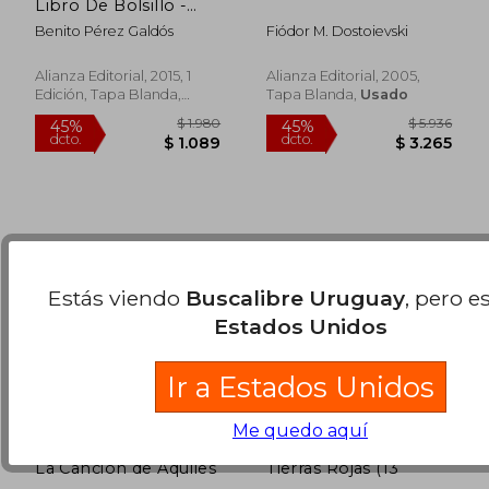
Libro De Bolsillo -
Bibliotecas De Autor -
Benito Pérez Galdós
Fiódor M. Dostoievski
Biblioteca Pérez
$ 1.677
$ 2.9
40%
45%
Galdós)
dcto.
dcto.
$ 1.006
$ 1.6
Alianza Editorial, 2015, 1
Alianza Editorial, 2005,
Edición, Tapa Blanda,
Tapa Blanda,
Usado
Nuevo
Estás viendo
Buscalibre Uruguay
, pero e
Estados Unidos
Ir a Estados Unidos
Me quedo aquí
La Canción de Aquiles
Tierras Rojas (13