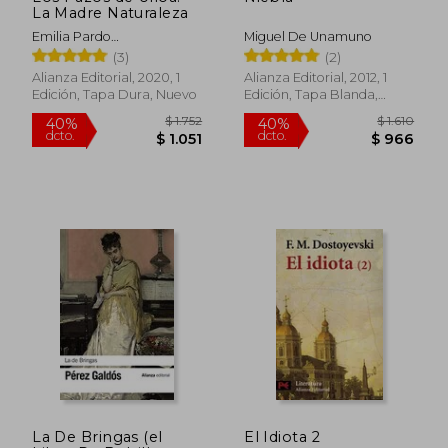
$ 1.724
$ 2.0
40%
45%
La Madre Naturaleza
dcto.
dcto.
$ 1.034
$ 1.1
Emilia Pardo
Miguel De Unamuno
Baz&Aacute;N
(3)
(2)
Alianza Editorial, 2020, 1
Alianza Editorial, 2012, 1
Edición, Tapa Dura, Nuevo
Edición, Tapa Blanda,
Nuevo
La De Bringas (el
El Idiota 2