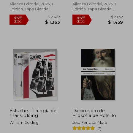
Alianza Editorial, 2023, 1
Alianza Editorial, 2023, 1
Edición, Tapa Blanda,
Edición, Tapa Blanda,
Nuevo
Nuevo
$ 1.909
$ 1.9
45%
45%
dcto.
dcto.
$ 1.050
$ 1.0
Estuche - Trilogía del
Diccionario de
mar Golding
Filosofia de Bolsillo
William Golding
Jose Ferrater Mora
(7)