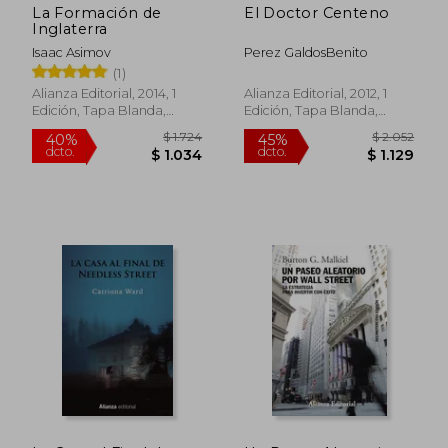
La Formación de
El Doctor Centeno
Inglaterra
Isaac Asimov
Perez GaldosBenito
(1)
Alianza Editorial, 2014, 1
Alianza Editorial, 2012, 1
Edición, Tapa Blanda,
Edición, Tapa Blanda,
Nuevo
Nuevo
$ 1.211
$ 1.
50%
40%
dcto.
dcto.
$ 606
$ 9