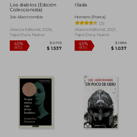
Los diablos (Edición
Ilíada
Coleccionista)
Joe Abercrombie
Homero (Poeta)
(3)
Alianza Editorial, 2026,
Alianza Editorial, 2021,
Tapa Dura, Nuevo
Tapa Dura, Nuevo
$ 2.795
$ 1.
45%
45%
dcto.
dcto.
$ 1.537
$ 1.0