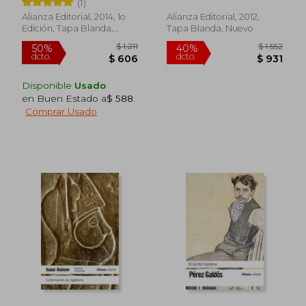
(1)
Alianza Editorial, 2014, 1o
Alianza Editorial, 2012,
Edición, Tapa Blanda,
Tapa Blanda, Nuevo
Nuevo
Disponible
Usado
en Buen Estado a
$ 588
.
Comprar Usado
$ 4.114
$ 1.
45%
50%
dcto.
dcto.
$ 2.263
$ 9