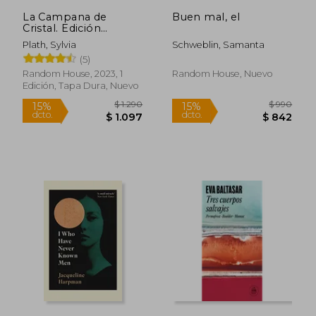
La Campana de
Buen mal, el
Cristal. Edición
Ilustrada
Plath, Sylvia
Schweblin, Samanta
(5)
Random House, 2023, 1
Random House, Nuevo
Edición, Tapa Dura, Nuevo
Rápido
$ 1.290
$ 9
15%
15%
dcto.
dcto.
$ 1.097
$ 8