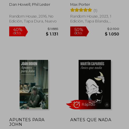
Dan Howell; Phil Lester
Max Porter
(1)
Random House, 2016, No
Random House, 2023, 1
Edición, Tapa Dura, Nuevo
Edición, Tapa Blanda,
Nuevo
$ 1.209
$ 1.0
30%
30%
dcto.
dcto.
$ 847
$ 7
APUNTES PARA
ANTES QUE NADA
JOHN