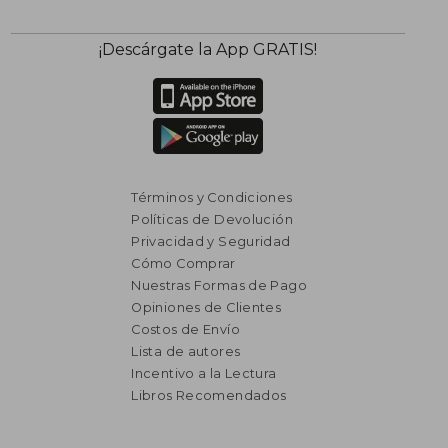
¡Descárgate la App GRATIS!
Términos y Condiciones
Políticas de Devolución
Privacidad y Seguridad
Cómo Comprar
Nuestras Formas de Pago
Opiniones de Clientes
Costos de Envío
Lista de autores
$ 1.665
$ 2.5
30%
50%
Incentivo a la Lectura
dcto.
dcto.
$ 1.165
$ 1.2
Libros Recomendados