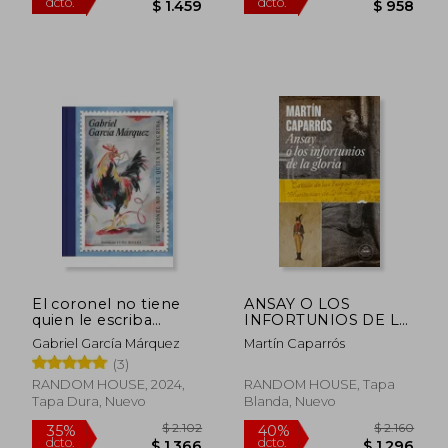
$ 1.545
$ 1.3
35%
30%
dcto.
dcto.
$ 1.004
$ 9
El coronel no tiene
ANSAY O LOS
quien le escriba
INFORTUNIOS DE LA
(ilustrado)
GLORIA
Gabriel García Márquez
Martín Caparrós
(3)
RANDOM HOUSE, 2024,
RANDOM HOUSE, Tapa
Tapa Dura, Nuevo
Blanda, Nuevo