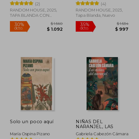
(2)
(4)
RANDOM HOUSE, 2025,
RANDOM HOUSE, 2023,
TAPA BLANDA CON
Tapa Blanda, Nuevo
SOLAPA, Nuevo
$ 1.735
$ 1.
30%
35%
dcto.
dcto.
$ 1.215
$ 1.0
Solo un poco aquí
NIÑAS DEL
NARANJEL, LAS
María Ospina Pizano
Gabriela Cabezón Cámara