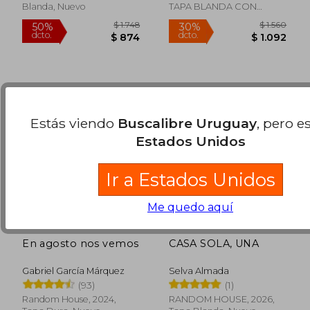
Blanda, Nuevo
TAPA BLANDA CON
SOLAPA, Nuevo
Estás viendo
Buscalibre Uruguay
, pero e
Estados Unidos
Ir a Estados Unidos
Me quedo aquí
En agosto nos vemos
CASA SOLA, UNA
Gabriel García Márquez
Selva Almada
(93)
(1)
Random House, 2024,
RANDOM HOUSE, 2026,
$ 1.534
$ 2.2