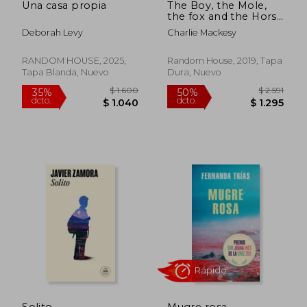
Una casa propia
The Boy, the Mole,
the fox and the Horse
(en Inglés)
Deborah Levy
Charlie Mackesy
RANDOM HOUSE, 2025,
Random House, 2019, Tapa
Tapa Blanda, Nuevo
Dura, Nuevo
$ 1.600
$ 2.
Solito
Mugre rosa