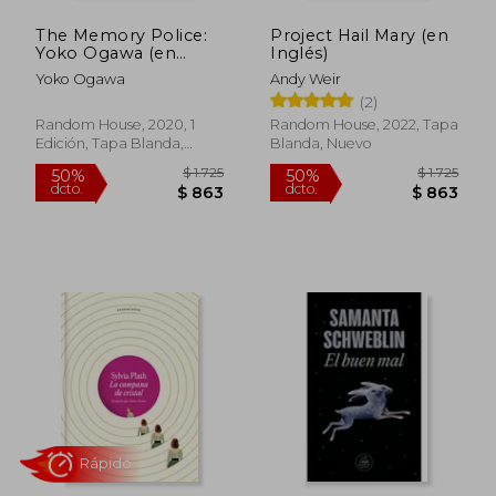
The Memory Police:
Project Hail Mary (en
Yoko Ogawa (en
Inglés)
Inglés)
Yoko Ogawa
Andy Weir
(2)
Random House, 2020, 1
Random House, 2022, Tapa
Edición, Tapa Blanda,
Blanda, Nuevo
Nuevo
$ 1.725
$ 1.
50%
50%
dcto.
dcto.
$ 863
$ 8