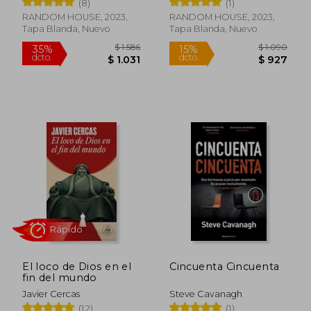
(8)
(1)
RANDOM HOUSE, 2023,
RANDOM HOUSE, 2023,
Tapa Blanda, Nuevo
Tapa Blanda, Nuevo
$ 1.560
$ 1.
30%
35%
dcto.
dcto.
$ 1.092
$ 9
El loco de Dios en el
Cincuenta Cincuenta
fin del mundo
Javier Cercas
Steve Cavanagh
(12)
(1)