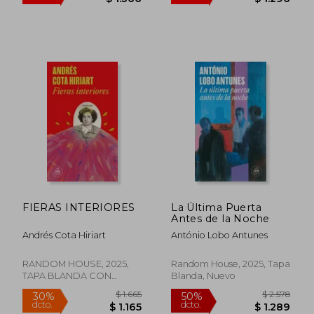
Rápido
$ 990
$ 1.
15%
35%
dcto.
dcto.
$ 842
$ 1.0
FIERAS INTERIORES
La Última Puerta
Antes de la Noche
Andrés Cota Hiriart
António Lobo Antunes
RANDOM HOUSE, 2025,
Random House, 2025, Tapa
TAPA BLANDA CON
Blanda, Nuevo
SOLAPA, Nuevo