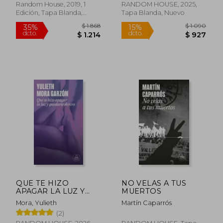
Random House, 2019, 1
RANDOM HOUSE, 2025,
Edición, Tapa Blanda,
Tapa Blanda, Nuevo
Nuevo
Rápido
$ 990
$ 1.9
QUE TE HIZO
NO VELAS A TUS
15%
30%
dcto.
dcto.
APAGAR LA LUZ Y
MUERTOS
$ 842
$ 1.3
QUEDARTE DEN
Mora, Yulieth
Martín Caparrós
(2)