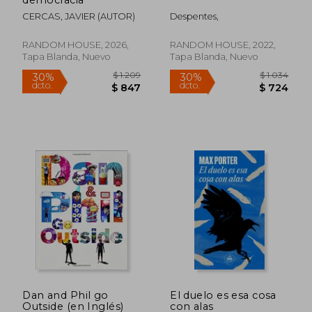
CERCAS, JAVIER (AUTOR)
Despentes,
RANDOM HOUSE, 2026,
RANDOM HOUSE, 2022,
$ 2.032
$ 2.4
50%
40%
Tapa Blanda, Nuevo
Tapa Blanda, Nuevo
dcto.
dcto.
$ 1.016
$ 1.4
Dan and Phil go
El duelo es esa cosa
Outside (en Inglés)
con alas