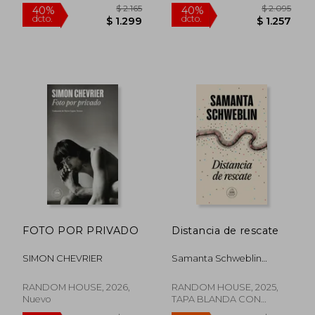
Nuevo
$ 1.545
$ 1.8
35%
35%
dcto.
dcto.
$ 1.004
$ 1.1
FOTO POR PRIVADO
Distancia de rescate
SIMON CHEVRIER
Samanta Schweblin
(Autor)
RANDOM HOUSE, 2026,
RANDOM HOUSE, 2025,
Nuevo
TAPA BLANDA CON
SOLAPA, Nuevo