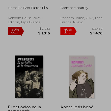
Libros De Bret Easton Ellis
Cormac Mccarthy
$ 1.877
$ 1.0
35%
15%
dcto.
dcto.
$ 1.220
$ 9
Random House, 2023, 1
Random House, 2023, Tapa
Edición, Tapa Blanda,
Blanda, Nuevo
Nuevo
El periódico de la
Apocalipsis bebé
democracia