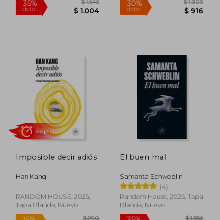
$ 1.465
$ 2.
35%
40%
dcto.
dcto.
$ 953
$ 1.5
Imposible decir adiós
El buen mal
Han Kang
Samanta Schweblin
(4)
RANDOM HOUSE, 2025,
Random House, 2025, Tapa
Tapa Blanda, Nuevo
Blanda, Nuevo