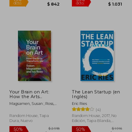
$ 2.165
$ 2.0
40%
40%
dcto.
dcto.
$ 1.299
$ 1.2
Your Brain on Art:
The Lean Startup (en
How the Arts
Inglés)
Transform us (en
Magsamen, Susan ; Ross,
Eric Ries
Inglés)
Ivy
(4)
Random House, Tapa
Random House, 2017, No
Dura, Nuevo
Edición, Tapa Blanda,
Nuevo