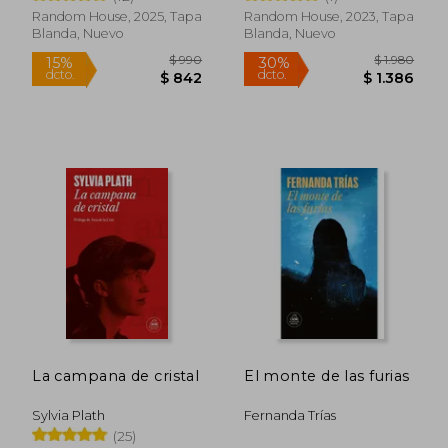
Random House, 2025, Tapa
Random House, 2023, Tapa
Blanda, Nuevo
Blanda, Nuevo
$ 1.586
$ 1.0
35%
15%
dcto.
dcto.
$ 1.031
$ 9
La campana de cristal
El monte de las furias
Sylvia Plath
Fernanda Trías
(25)