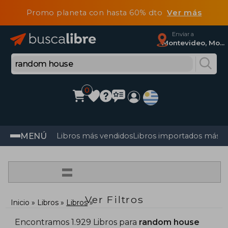
Promo planeta con hasta 60% dto
Ver más
Enviar a
Montevideo, Montevideo
0
MENÚ
Libros más vendidos
Libros importados más v
=
Ver Filtros
Inicio
Libros
Libros
Encontramos 1.929 Libros para
random house