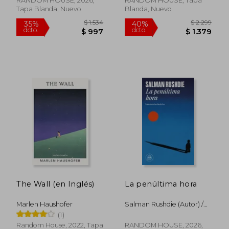
RANDOM HOUSE, 2026,
RANDOM HOUSE, Tapa
Tapa Blanda, Nuevo
Blanda, Nuevo
The Wall (en Inglés)
La penúltima hora
Marlen Haushofer
Salman Rushdie (Autor) /
$ 1.868
$ 1.0
35%
15%
Luis Murillo Fort (Traductor)
(1)
dcto.
dcto.
$ 1.214
$ 9
Random House, 2022, Tapa
RANDOM HOUSE, 2026,