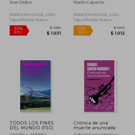
Joan Didion
Martín Caparrós
RANDOM HOUSE, 2025,
RANDOM HOUSE, 2024,
Tapa Blanda, Nuevo
Tapa Blanda, Nuevo
$ 1.885
$ 2.1
40%
50%
dcto.
dcto.
$ 1.131
$ 1.0
TODOS LOS FINES
Crónica de una
DEL MUNDO (FSC)
muerte anunciada
CHAPELA, ANDREA
Gabriel García Márquez