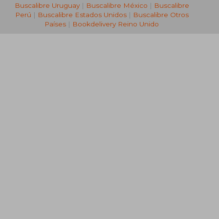
Buscalibre Uruguay
|
Buscalibre México
|
Buscalibre
Perú
|
Buscalibre Estados Unidos
|
Buscalibre Otros
Países
|
Bookdelivery Reino Unido