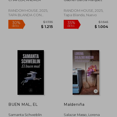
Rápido
RANDOM HOUSE, 2025,
RANDOM HOUSE, 2025,
TAPA BLANDA CON
Tapa Blanda, Nuevo
SOLAPA, Nuevo
$ 1.586
$ 1.
35%
15%
dcto.
dcto.
$ 1.031
$ 1.0
BUEN MAL, EL
Maldeniña
Samanta Schweblin
Salazar Masso, Lorena