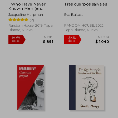
I Who Have Never
Tres cuerpos salvajes
Known Men (en
Inglés)
Jacqueline Harpman
Eva Baltasar
(2)
Random House, 2019, Tapa
RANDOM HOUSE, 2023,
Blanda, Nuevo
Tapa Blanda, Nuevo
$ 1.781
$ 1.6
50%
35%
dcto.
dcto.
$ 891
$ 1.0