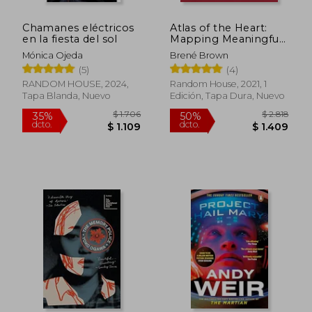
Chamanes eléctricos
Atlas of the Heart:
en la fiesta del sol
Mapping Meaningful
Connection and the
Mónica Ojeda
Brené Brown
Language of Human
(5)
(4)
Experience (en
Inglés)
RANDOM HOUSE, 2024,
Random House, 2021, 1
Tapa Blanda, Nuevo
Edición, Tapa Dura, Nuevo
$ 1.706
$ 2.
35%
50%
dcto.
dcto.
$ 1.109
$ 1.4