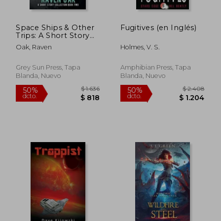
Space Ships & Other
Fugitives (en Inglés)
Trips: A Short Story
Collection Book II (en
Oak, Raven
Holmes, V. S.
Inglés)
Grey Sun Press, Tapa
Amphibian Press, Tapa
Blanda, Nuevo
Blanda, Nuevo
$ 1.804
$ 2.3
50%
50%
dcto.
dcto.
$ 902
$ 1.1