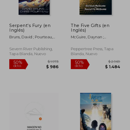
Serpent's Fury (en
The Five Gifts (en
Inglés)
Inglés)
Bruns, David ; Pourteau,
McGuire, Daynan ;
$ 1.908
$ 1.
Chris
McGuire, Paulette
50%
50%
dcto.
dcto.
$ 954
$ 9
Severn River Publishing,
Peppertree Press, Tapa
Tapa Blanda, Nuevo
Blanda, Nuevo