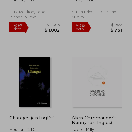
C. D. Moulton, Tapa
Susan Price, Tapa Blanda,
Blanda, Nuevo
Nuevo
$ 2.327
$ 2.2
50%
50%
dcto.
dcto.
$ 1.164
$ 1.1
Changes (en Inglés)
Alien Commander's
Nanny (en Inglés)
Moulton, C. D.
Taiden, Milly