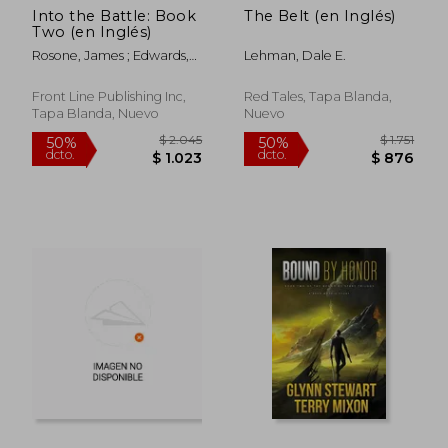
Into the Battle: Book
The Belt (en Inglés)
$ 2.220
$ 1.
50%
50%
Two (en Inglés)
dcto.
dcto.
$ 1.110
$ 8
Rosone, James ; Edwards,
Lehman, Dale E.
Tom
Front Line Publishing Inc,
Red Tales, Tapa Blanda,
Tapa Blanda, Nuevo
Nuevo