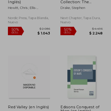
Inglés)
Collection: The
Complete Series (en
Hewitt, Chris ; Ellis-
Drake, Stephen
Inglés)
Holloway, Lyndsey ; Currie,
Nicola
Nordic Press, Tapa Blanda,
Next Chapter, Tapa Dura,
Nuevo
Nuevo
$ 2.405
$ 2.0
50%
50%
dcto.
dcto.
$ 1.202
$ 1.0
Red Valley (en Inglés)
Edisons Conquest of
Mars (en Inglés)