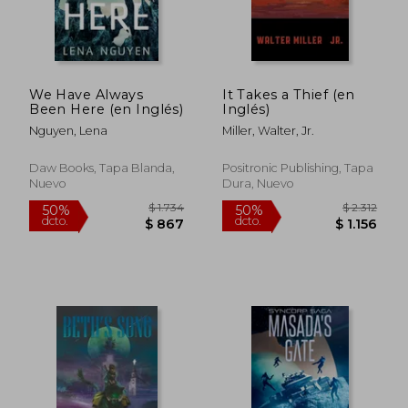
$ 1.870
$ 2.
50%
50%
dcto.
dcto.
$ 935
$ 1.2
We Have Always
It Takes a Thief (en
Been Here (en Inglés)
Inglés)
Nguyen, Lena
Miller, Walter, Jr.
Daw Books, Tapa Blanda,
Positronic Publishing, Tapa
Nuevo
Dura, Nuevo