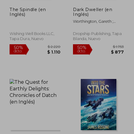
The Spindle (en
Dark Dweller (en
Inglés)
Inglés)
Worthington, Gareth ;
Brooks, Christopher
Wishing Well Books LLC,
Dropship Publishing, Tapa
Tapa Dura, Nuevo
Blanda, Nuevo
$ 1.906
$ 3.5
50%
50%
dcto.
dcto.