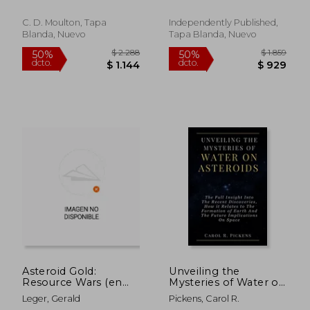
C. D. Moulton, Tapa
Independently Published,
Blanda, Nuevo
Tapa Blanda, Nuevo
$ 1.632
$ 2.
50%
50%
dcto.
dcto.
$ 816
$ 1.0
Asteroid Gold:
Unveiling the
Resource Wars (en
Mysteries of Water on
Inglés)
Asteroids: The Full
Leger, Gerald
Pickens, Carol R.
Insight Into The