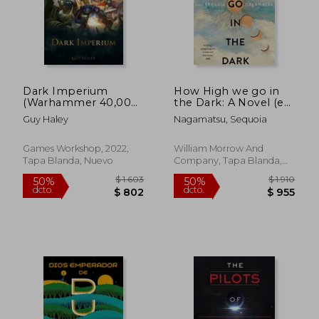
Dark Imperium
How High we go in
(Warhammer 40,000)
the Dark: A Novel (en
(en Inglés)
Inglés)
Guy Haley
Nagamatsu, Sequoia
Games Workshop, 2022,
William Morrow And
Tapa Blanda, Nuevo
Company, Tapa Blanda,
Nuevo
$ 1.603
$ 1.
50%
50%
dcto.
dcto.