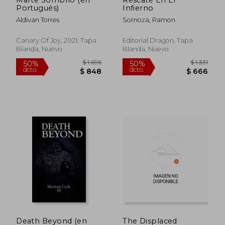
Portugués)
Infierno
Aldivan Torres
Somoza, Ramon
Canary Of Joy, 2021, Tapa
Editorial Dragon, Tapa
Blanda, Nuevo
Blanda, Nuevo
$ 2.045
$ 1.
50%
50%
dcto.
dcto.
$ 1.023
$ 8
Death Beyond (en
The Displaced