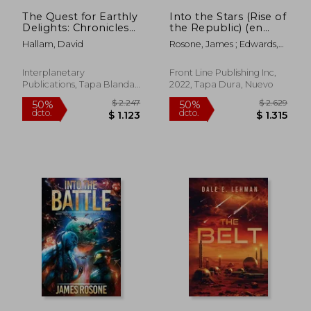
$ 953
$ 1.7
The Quest for Earthly
Into the Stars (Rise of
Delights: Chronicles
the Republic) (en
of Datch (en Inglés)
Inglés)
Hallam, David
Rosone, James ; Edwards,
Tom
Interplanetary
Front Line Publishing Inc,
Publications, Tapa Blanda,
2022, Tapa Dura, Nuevo
Nuevo