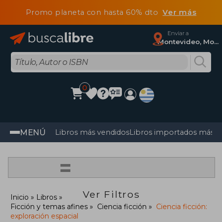
Promo planeta con hasta 60% dto
Ver más
Enviar a
Montevideo, Montevideo
0
MENÚ
Libros más vendidos
Libros importados más v
=
Ver Filtros
Inicio
Libros
Ficción y temas afines
Ciencia ficción
Ciencia ficción:
exploración espacial