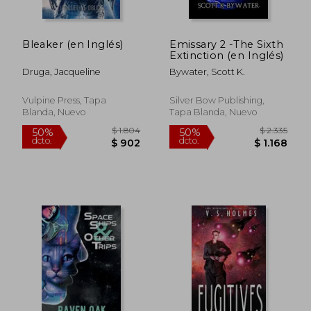
Bleaker (en Inglés)
Emissary 2 -The Sixth
Extinction (en Inglés)
Druga, Jacqueline
Bywater, Scott K.
Vulpine Press, Tapa
Silver Bow Publishing,
Blanda, Nuevo
Tapa Blanda, Nuevo
$ 2.328
$ 2.6
50%
50%
dcto.
dcto.
$ 1.164
$ 1.3