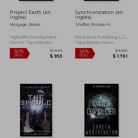
Project Earth (en
Synchronization (en
Inglés)
Inglés)
Morgage, Blane
Shaffer, Brooke M.
Higherlife Development
Black Bear Publishing, LLC,
Service, Tapa Blanda,
Tapa Blanda, Nuevo
Nuevo
$ 2.357
$ 2.6
50%
50%
dcto.
dcto.
$ 1.179
$ 1.3