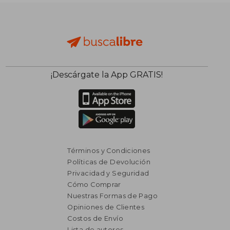
dcto.
dcto.
$ 1.144
$ 9
¡Descárgate la App GRATIS!
Términos y Condiciones
Políticas de Devolución
Privacidad y Seguridad
Cómo Comprar
Nuestras Formas de Pago
Opiniones de Clientes
Costos de Envío
Lista de autores