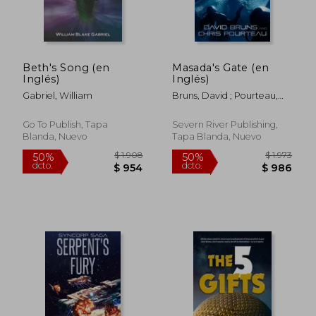
Beth's Song (en
Masada's Gate (en
$ 1.734
$ 2.
50%
50%
Inglés)
Inglés)
dcto.
dcto.
$ 867
$ 1.1
Gabriel, William
Bruns, David ; Pourteau,
Chris
Go To Publish, Tapa
Severn River Publishing,
Blanda, Nuevo
Tapa Blanda, Nuevo