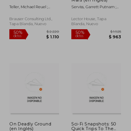
Teller, Michael Reuel ;
Serviss, Garrett Putnam ;
Hauser, Joshua B. ; Hauser,
Searles, A. Langley
Yehonatan E.
Brauser Consulting Ltd.,
Lector House, Tapa
Tapa Blanda, Nuevo
Blanda, Nuevo
$ 1.696
$ 1.
50%
50%
dcto.
dcto.
$ 848
$ 6
On Deadly Ground
Sci-Fi Snapshots: 50
(en Inglés)
Quick Trips To The