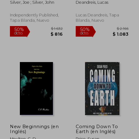
Silver, Joe ; Silver, John
Deandreis, Lucas
Adventure (en Inglés)
Independently Published,
Lucas Deandreis, Tapa
Tapa Blanda, Nuevo
Blanda, Nuevo
$ 2.220
$ 1.
50%
50%
dcto.
dcto.
$ 1.110
$ 9
New Beginnings (en
Coming Down To
Inglés)
Earth (en Inglés)
Moulton, C. D.
Price, Susan