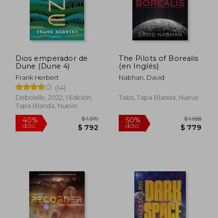
$ 802
$ 9
Dios emperador de
The Pilots of Borealis
Dune (Dune 4)
(en Inglés)
Frank Herbert
Nabhan, David
(14)
Debolsillo, 2022, 1 Edición,
Talos, Tapa Blanda, Nuevo
Tapa Blanda, Nuevo