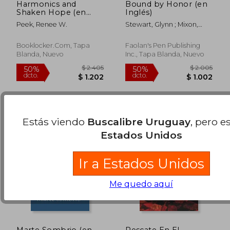
Harmonics and
Bound by Honor (en
Shaken Hope (en
Inglés)
Inglés)
Peek, Renee W.
Stewart, Glynn ; Mixon,
$ 2.247
$ 2.6
Terry
50%
50%
dcto.
dcto.
$ 1.123
$ 1.3
Booklocker.com, Tapa
Faolan's Pen Publishing
Blanda, Nuevo
Inc., Tapa Blanda, Nuevo
Estás viendo
Buscalibre Uruguay
, pero e
Estados Unidos
Ir a Estados Unidos
Me quedo aquí
Marte Sombrio (en
Rescate En El