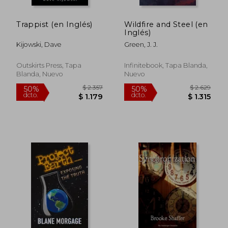
Trappist (en Inglés)
Wildfire and Steel (en
Inglés)
Kijowski, Dave
Green, J. J.
Outskirts Press, Tapa
Infinitebook, Tapa Blanda,
Blanda, Nuevo
Nuevo
$ 1.636
$ 2.4
50%
50%
dcto.
dcto.
$ 818
$ 1.2