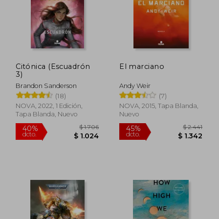
Citónica (Escuadrón
El marciano
3)
Brandon Sanderson
Andy Weir
(18)
(7)
NOVA, 2022, 1 Edición,
NOVA, 2015, Tapa Blanda,
Tapa Blanda, Nuevo
Nuevo
$ 1.706
$ 2.4
40%
45%
dcto.
dcto.
$ 1.024
$ 1.3