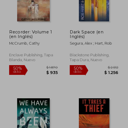
$ 1.319
$ 1.
40%
50%
dcto.
dcto.
$ 792
$ 7
Recorder: Volume 1
Dark Space (en
(en Inglés)
Inglés)
McCrumb, Cathy
Segura, Alex ; Hart, Rob
Enclave Publishing, Tapa
Blackstone Publishing,
Blanda, Nuevo
Tapa Dura, Nuevo