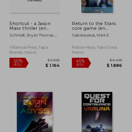
Shortcut - a Jason
Return to the Stars:
Maxx thriller (en
core game (en
Inglés)
Inglés)
Schmidt, Bryan Thomas ;
Sabalauskas, Mark E.
Lowry, Hunt
Villainous Press, Tapa
Festive Ninja, Tapa Dura,
Blanda, Nuevo
Nuevo
$ 1.973
$ 2.9
50%
50%
dcto.
dcto.
$ 986
$ 1.4