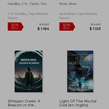
Future (en Inglés)
Handley, J. R. ; Taylor, Tim
Khan, Ishan
C. ; Cooley, Paul
J. R. Handley, Tapa Blanda,
Ishan Khan, Tapa Blanda,
Nuevo
Nuevo
$ 2.086
$ 4.4
50%
50%
dcto.
dcto.
$ 1.043
$ 2.2
Whisper Creek: A
Light Of The Mortal
Beacon in the
God (en Inglés)
Darkness: A Sci-Fi