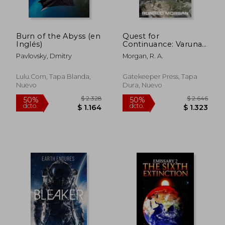
Burn of the Abyss (en
Quest for
Inglés)
Continuance: Varuna
(en Inglés)
Pavlovsky, Dmitry
Morgan, R. A.
Lulu.com, Tapa Blanda,
Gatekeeper Press, Tapa
Nuevo
Dura, Nuevo
$ 2.328
$ 3.4
50%
45%
dcto.
dcto.
$ 1.164
$ 1.8