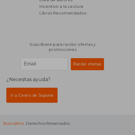
Incentivo a la Lectura
$ 2.010
$ 1.
50%
50%
dcto.
dcto.
$ 1.005
$ 9
Libros Recomendados
Suscríbete para recibir ofertas y
promociones
¿Necesitas ayuda?
Ir a Centro de Soporte
Buscalibre
. Derechos Reservados.