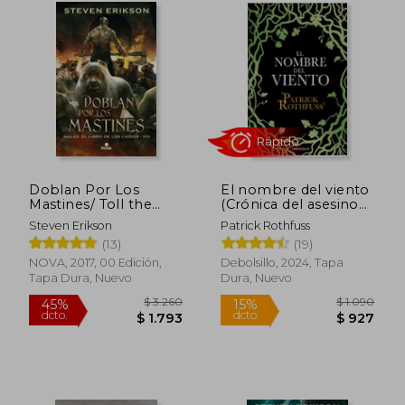
dcto.
dcto.
$ 917
$ 1.2
Doblan Por Los
El nombre del viento
Mastines/ Toll the
(Crónica del asesino
Hounds
de reyes 1)
Steven Erikson
Patrick Rothfuss
(13)
(19)
NOVA, 2017, 00 Edición,
Debolsillo, 2024, Tapa
Tapa Dura, Nuevo
Dura, Nuevo