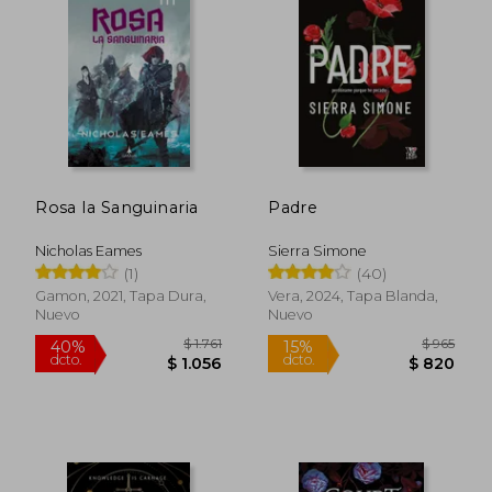
$ 1.739
$ 1.
50%
50%
dcto.
dcto.
$ 870
$ 9
Rosa la Sanguinaria
Padre
Nicholas Eames
Sierra Simone
(1)
(40)
Gamon, 2021, Tapa Dura,
Vera, 2024, Tapa Blanda,
Nuevo
Nuevo