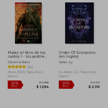
Malaz: el libro de los
Order Of Scorpions
caídos 1 - los jardínes
(en Inglés)
Rápido
de la luna
Steven Erikson
Asher, Ivy
(62)
Nova, 2020, Tapa Dura,
Ivy Asher LLC, Tapa Dura,
Nuevo
Nuevo
$ 1.835
$ 1.4
50%
15%