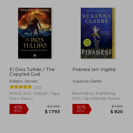
El Dios Tullido / The
Piranesi (en Inglés)
Crippled God
Erikson, Steven
Susanna Clarke
(20)
NOVA, 2021, 1 Edición, Tapa
Bloomsbury Publishing,
Dura, Nuevo
2021, Tapa Blanda, Nuevo
$ 390
$ 2.
15%
50%
dcto.
dcto.
$ 332
$ 1.1