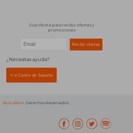
$ 1.558
$ 1.6
50%
50%
dcto.
dcto.
$ 779
$ 8
Suscríbete para recibir ofertas y
promociones
¿Necesitas ayuda?
Ir a Centro de Soporte
Buscalibre
. Derechos Reservados.