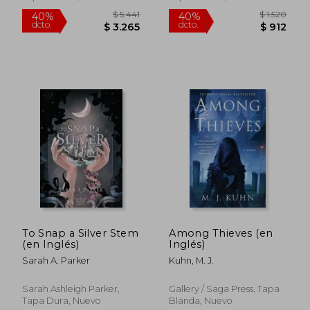
$ 2.840
$ 1.
50%
40%
dcto.
dcto.
$ 1.420
$ 7
To Snap a Silver Stem
Among Thieves (en
(en Inglés)
Inglés)
Sarah A. Parker
Kuhn, M. J.
Sarah Ashleigh Parker,
Gallery / Saga Press, Tapa
Tapa Dura, Nuevo
Blanda, Nuevo