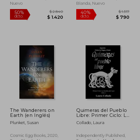
Nuevo
Blanda, Nuevo
$ 1.591
$ 9
40%
15%
dcto.
dcto.
$ 955
$ 8
The Wanderers on
Quimeras del Pueblo
Earth (en Inglés)
Libre: Primer Ciclo: La
sombra del ayer
Plunket, Susan
Collado, Laura
(Libro 1)
Cosmic Egg Books, 2020,
Independently Published,