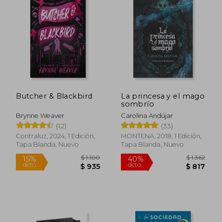
$ 3.260
$ 1.0
45%
15%
dcto.
dcto.
$ 1.793
$ 9
Butcher & Blackbird
La princesa y el mago
sombrío
Brynne Weaver
Carolina Andújar
(12)
(33)
Contraluz, 2024, 1 Edición,
MONTENA, 2018, 1 Edición,
Tapa Blanda, Nuevo
Tapa Blanda, Nuevo