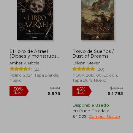
El libro de Azrael
Polvo de Sueños /
(Dioses y monstruos
Dust of Dreams
$ 2.182
$ 1.6
45%
50%
1)
dcto.
dcto.
$ 1.200
$ 8
Amber V. Nicole
Erikson, Steven
(23)
(20)
Molino, 2024, Tapa Blanda,
NOVA, 2019, 001 Edición,
Nuevo
Tapa Dura, Nuevo
Disponible
Usado
en Buen Estado a
$ 1.025
.
Comprar Usado