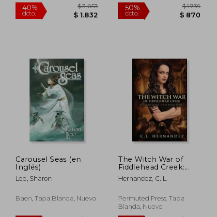
Carousel Seas (en
The Witch War of
$ 1.782
$ 1.8
50%
45%
Inglés)
Fiddlehead Creek:
dcto.
dcto.
$ 891
$ 1.0
The Complicated Life
Lee, Sharon
Hernandez, C. L.
of Deegie Tibbs Book
II (en Inglés)
Baen, Tapa Blanda, Nuevo
Permuted Press, Tapa
Blanda, Nuevo