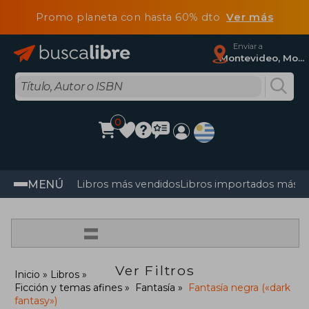
Promo planeta con hasta 60% dto
Ver más
Enviar a
Montevideo, Montevideo
0
MENÚ
Libros más vendidos
Libros importados más v
=
Ver Filtros
Inicio
Libros
Ficción y temas afines
Fantasía
Fantasía negra («dark
fantasy»)