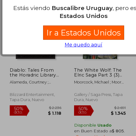
Estás viendo
Buscalibre Uruguay
, pero e
Estados Unidos
Ir a Estados Unidos
Me quedo aquí
Diablo: Tales From
The White Wolf: The
the Horadric Library
Elric Saga Part 3 (3)
(a Short Story
(Elric Saga, The) (en
Alameda, Courtney ;
Moorcock, Michael ; Moore,
Collection) (en Inglés)
Inglés)
Dawson, Delilah S. ;
Alan
Evenson, Brian
Blizzard Entertainment,
Gallery / Saga Press, Tapa
Tapa Dura, Nuevo
Dura, Nuevo
$ 990
$ 3.2
15%
45%
dcto.
dcto.
$ 842
$ 1.7
Disponible
Usado
en Buen Estado a
$ 805
.