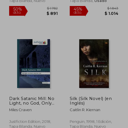
Tapa Blanda, Nuevo
Tapa Blanda,
Usado
Rápido
$ 690
$ 5
15%
60%
dcto.
dcto.
$ 587
$ 2
Dark Satanic Mill: No
Silk (Silk Novel) (en
Light, no God, Only
Inglés)
the Mill. (en Inglés)
Miles Craven
Caitlin R. Kiernan
Justfiction Edition, 2018,
Penguin, 1998, 1 Edición,
Tapa Blanda, Nuevo
Tapa Blanda, Nuevo