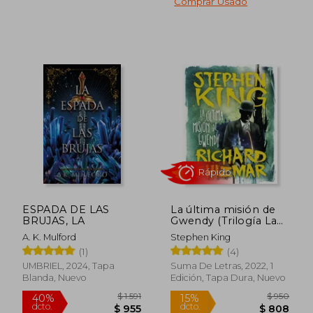
Comprar Usado
ESPADA DE LAS
La última misión de
BRUJAS, LA
Gwendy (Trilogía La
caja de botones de
A. K. Mulford
Stephen King
Gwendy 3)
(1)
(4)
UMBRIEL, 2024, Tapa
Suma De Letras, 2022, 1
Blanda, Nuevo
Edición, Tapa Dura, Nuevo
$ 3.260
$ 2.0
45%
45%
dcto.
dcto.
$ 1.793
$ 1.1