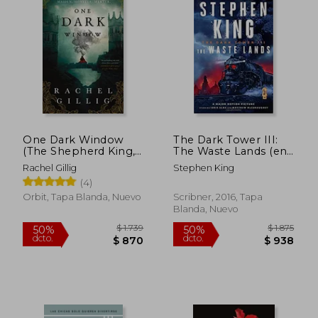
$ 1.146
$ 9
One Dark Window
The Dark Tower III:
(The Shepherd King,
The Waste Lands (en
1) (en Inglés)
Inglés)
Rachel Gillig
Stephen King
(4)
Orbit, Tapa Blanda, Nuevo
Scribner, 2016, Tapa
Blanda, Nuevo