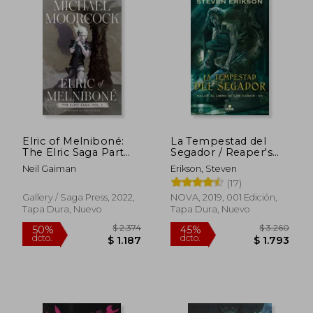
$ 2.588
$ 4.2
50%
50%
dcto.
dcto.
$ 1.294
$ 2.1
Elric of Melniboné:
La Tempestad del
The Elric Saga Part
Segador / Reaper's
1Volume 1 (Elric, 1) (en
Gale
Neil Gaiman
Erikson, Steven
Inglés)
(17)
Gallery / Saga Press, 2022,
NOVA, 2019, 001 Edición,
Tapa Dura, Nuevo
Tapa Dura, Nuevo
Rápido