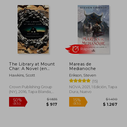
The Library at Mount
Mareas de
Char: A Novel (en
Medianoche
Inglés)
Hawkins, Scott
Erikson, Steven
(15)
Crown Publishing Group
NOVA, 2021, 1 Edición, Tapa
(NY), 2016, Tapa Blanda,
Dura, Nuevo
Nuevo
$ 3.260
$ 1.
45%
50%
dcto.
dcto.
$ 1.793
$ 8