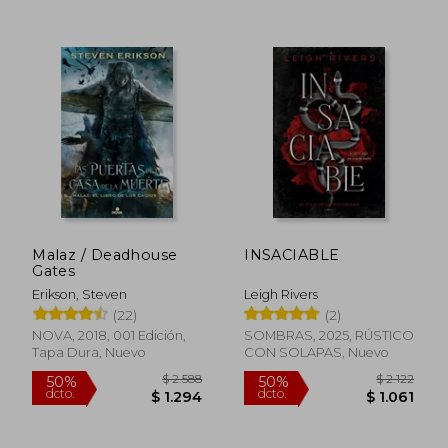
$ 1.100
$ 1.
15%
40%
dcto.
dcto.
$ 935
$ 8
Malaz / Deadhouse
INSACIABLE
Gates
Erikson, Steven
Leigh Rivers
(22)
(2)
NOVA, 2018, 001 Edición,
SOMBRAS, 2025, RÚSTICO
Tapa Dura, Nuevo
CON SOLAPAS, Nuevo