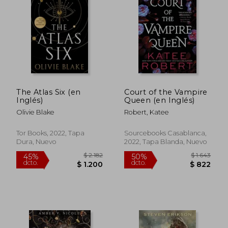
$ 1.761
$ 9
40%
15%
dcto.
dcto.
$ 1.056
$ 8
The Atlas Six (en
Court of the Vampire
Inglés)
Queen (en Inglés)
Olivie Blake
Robert, Katee
Tor Books, 2022, Tapa
Sourcebooks Casablanca,
Dura, Nuevo
2022, Tapa Blanda, Nuevo