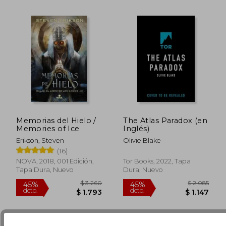
Memorias del Hielo /
The Atlas Paradox (en
Memories of Ice
Inglés)
Erikson, Steven
Olivie Blake
(16)
NOVA, 2018, 001 Edición,
Tor Books, 2022, Tapa
$ 2.588
$ 2.
50%
50%
Tapa Dura, Nuevo
Dura, Nuevo
dcto.
dcto.
$ 1.294
$ 1.0