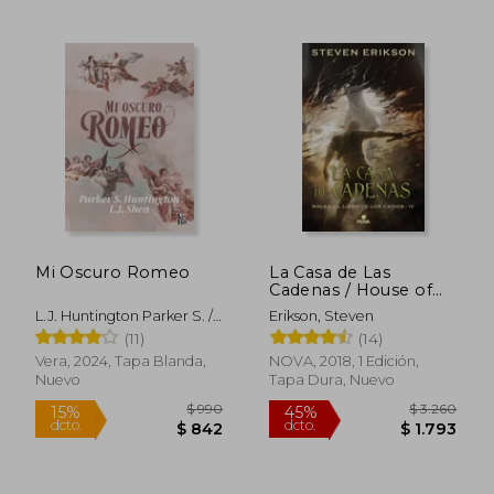
$ 2.622
$ 2.0
50%
50%
dcto.
dcto.
$ 1.311
$ 1.0
Mi Oscuro Romeo
La Casa de Las
Cadenas / House of
Chains
L.J. Huntington Parker S. /
Erikson, Steven
Shen
(11)
(14)
Vera, 2024, Tapa Blanda,
NOVA, 2018, 1 Edición,
Nuevo
Tapa Dura, Nuevo