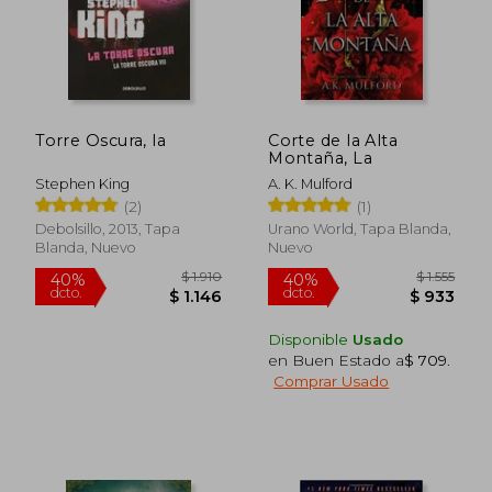
Torre Oscura, la
Corte de la Alta
Montaña, La
Stephen King
A. K. Mulford
(2)
(1)
Debolsillo, 2013, Tapa
Urano World, Tapa Blanda,
Blanda, Nuevo
Nuevo
Disponible
Usado
en Buen Estado a
$ 709
.
Comprar Usado
$ 1.910
$ 1.
40%
40%
dcto.
dcto.