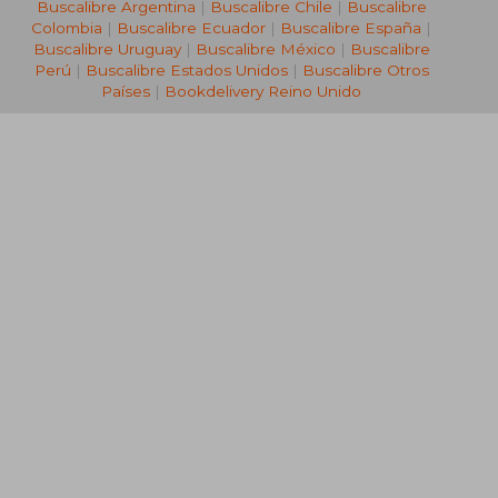
Buscalibre Argentina
|
Buscalibre Chile
|
Buscalibre
Colombia
|
Buscalibre Ecuador
|
Buscalibre España
|
Buscalibre Uruguay
|
Buscalibre México
|
Buscalibre
Perú
|
Buscalibre Estados Unidos
|
Buscalibre Otros
Países
|
Bookdelivery Reino Unido