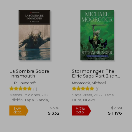
$ 1.951
$ 3.2
50%
45%
La Sombra Sobre
Stormbringer: The
dcto.
dcto.
$ 975
$ 1.7
Innsmouth
Elric Saga Part 2 (en
Inglés)
H. P. Lovecraft
Moorcock, Michael ;
Chabon, Michael
(1)
(1)
Mestas Ediciones, 2021, 1
Saga Press, 2022, Tapa
Edición, Tapa Blanda,
Dura, Nuevo
Nuevo