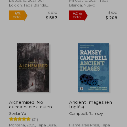
Debolsillo, 2021, 001
Minotauro, 2024, Tapa
dcto.
dcto.
$ 1.118
$ 1.3
Edición, Tapa Blanda,
Blanda, Nuevo
Nuevo
Alchemised: No
Ancient Images (en
Rápido
queda nadie a quien
Inglés)
salvar
SenLinYu
Campbell, Ramsey
(31)
Montena, 2025, Tapa Dura,
Flame Tree Press, Tapa