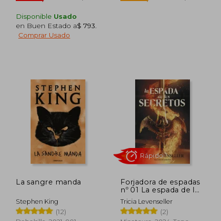
Disponible
Usado
en Buen Estado a
$ 793
.
Comprar Usado
La sangre manda
Forjadora de espadas
nº 01 La espada de los
secretos
Stephen King
Tricia Levenseller
(12)
(2)
$ 2.236
$ 2.
50%
50%