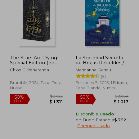
$ 2.374
$ 3.2
50%
45%
dcto.
dcto.
$ 1.187
$ 1.7
The Stars Are Dying:
La Sociedad Secreta
Special Edition (en
de Brujas Rebeldes /
Inglés)
The Very Secret
Chloe C. Peñaranda
Mandanna, Sangu
Society of Irregular
(9)
Witches
Bramble, 2024, Tapa Dura,
Ediciones B, 2023, 1 Edición,
Nuevo
Tapa Blanda, Nuevo
Disponible
Usado
en Buen Estado a
$ 782
.
Comprar Usado