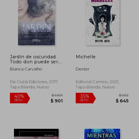
$ 890
$ 1.4
15%
35%
dcto.
dcto.
$ 757
$ 9
Jardín de oscuridad.
Michelle
Todo don puede ser
una bendición o una
Bianca Carvalho
Dexter
maldición
De Ciutiis Ediciones, 2017,
Editorial Camino, 2021,
Tapa Blanda, Nuevo
Tapa Blanda, Nuevo
Rápido