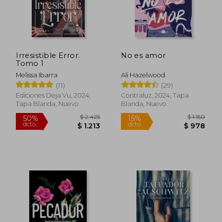
$ 1.589
$ 9
50%
15%
dcto.
dcto.
$ 795
$ 7
Irresistible Error.
No es amor
Tomo 1
Melissa Ibarra
Ali Hazelwood
(11)
(29)
Ediciones Deja Vu, 2024,
Contraluz, 2024, Tapa
Tapa Blanda, Nuevo
Blanda, Nuevo