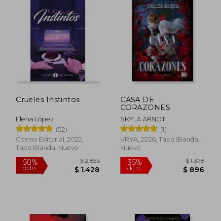
$ 1.080
$ 7
15%
15%
dcto.
dcto.
$ 918
$ 6
Crueles Instintos
CASA DE
CORAZONES
Elena López
SKYLA ARNDT
(52)
(1)
Cosmo Editorial, 2022,
VRYA, 2026, Tapa Blanda,
Tapa Blanda, Nuevo
Nuevo
Rápido