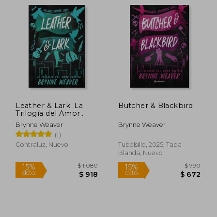
Leather & Lark: La
Butcher & Blackbird
Trilogía del Amor
Caótico 2
Brynne Weaver
Brynne Weaver
(1)
Contraluz, Nuevo
Tubolsillo, 2025, Tapa
Blanda, Nuevo
$ 1.398
$ 2.1
40%
50%