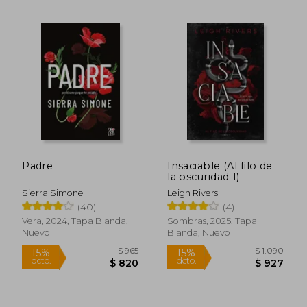
Rápido
$ 1.395
$ 9
15%
15%
Padre
Insaciable (Al filo de
dcto.
dcto.
$ 1.186
$ 8
la oscuridad 1)
Sierra Simone
Leigh Rivers
(40)
(4)
Vera, 2024, Tapa Blanda,
Sombras, 2025, Tapa
Nuevo
Blanda, Nuevo