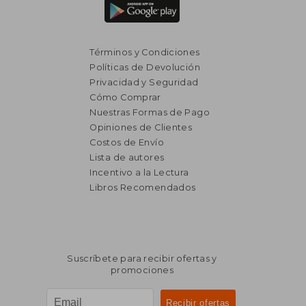
Términos y Condiciones
Políticas de Devolución
Privacidad y Seguridad
Cómo Comprar
Nuestras Formas de Pago
Opiniones de Clientes
Costos de Envío
Lista de autores
Incentivo a la Lectura
Libros Recomendados
$ 1.614
$ 2.
35%
40%
dcto.
dcto.
$ 1.049
$ 1.3
Suscríbete para recibir ofertas y
promociones