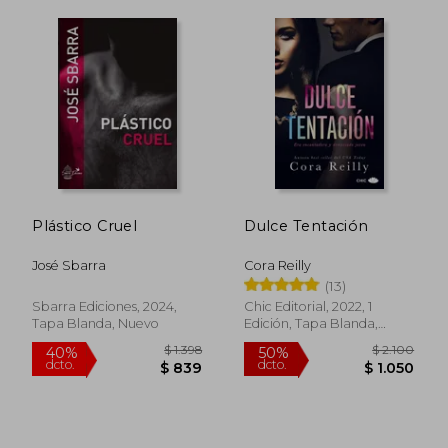
Plástico Cruel
Dulce Tentación
José Sbarra
Cora Reilly
(13)
Sbarra Ediciones, 2024,
Chic Editorial, 2022, 1
Tapa Blanda, Nuevo
Edición, Tapa Blanda,
Nuevo
$ 590
$ 1.
15%
35%
dcto.
dcto.
$ 502
$ 1.1