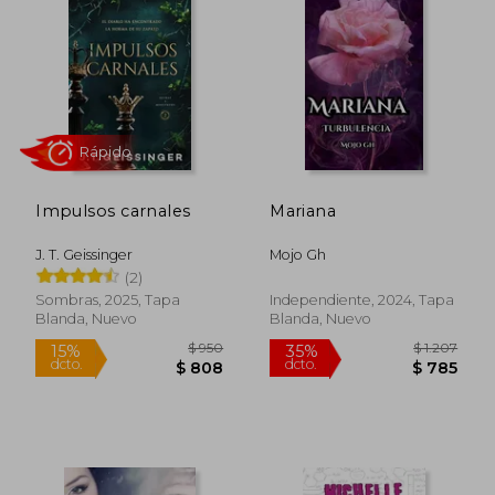
dcto.
dcto.
$ 1.192
$ 8
Impulsos carnales
Mariana
J. T. Geissinger
Mojo Gh
(2)
Sombras, 2025, Tapa
Independiente, 2024, Tapa
Blanda, Nuevo
Blanda, Nuevo