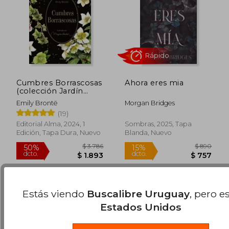
Rápido
Cumbres Borrascosas
Ahora eres mia
(colección Jardín
Secreto)
Emily Brontë
Morgan Bridges
(19)
$ 990
$ 9
15%
15%
Editorial Alma, 2024, 1
Sombras, 2025, Tapa
dcto.
dcto.
$ 842
$ 8
Edición, Tapa Dura, Nuevo
Blanda, Nuevo
Estás viendo
Buscalibre Uruguay
, pero e
Estados Unidos