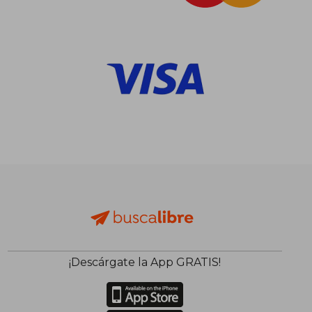
$ 1.501
$ 9
40%
35%
dcto.
dcto.
$ 901
$ 6
¡Descárgate la App GRATIS!