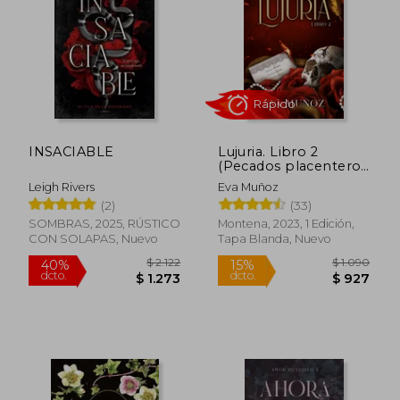
INSACIABLE
Lujuria. Libro 2
(Pecados placenteros
$ 2.581
$ 1.1
35%
15%
2)
Leigh Rivers
Eva Muñoz
dcto.
dcto.
$ 1.678
$ 9
(2)
(33)
SOMBRAS, 2025, RÚSTICO
Montena, 2023, 1 Edición,
CON SOLAPAS, Nuevo
Tapa Blanda, Nuevo