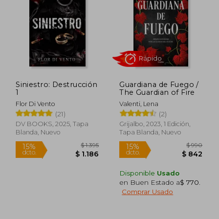
$ 1.489
$ 1.
35%
35%
dcto.
dcto.
$ 968
$ 8
Siniestro: Destrucción
Guardiana de Fuego /
1
The Guardian of Fire
Flor Di Vento
Valenti, Lena
(21)
(2)
DV BOOKS, 2025, Tapa
Grijalbo, 2023, 1 Edición,
Blanda, Nuevo
Tapa Blanda, Nuevo
Disponible
Usado
en Buen Estado a
$ 770
.
Comprar Usado