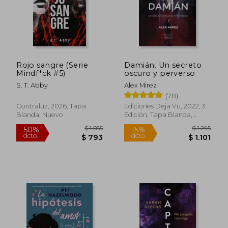
Rojo sangre (Serie
Damián. Un secreto
Mindf*ck #5)
oscuro y perverso
S. T. Abby
Alex Mirez
(78)
Contraluz, 2026, Tapa
Ediciones Deja Vu, 2022, 3
Blanda, Nuevo
Edición, Tapa Blanda,
Nuevo
$ 1.585
$ 1.
50%
15%
dcto.
dcto.