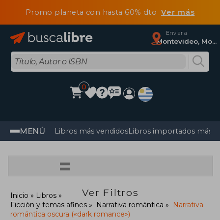
Promo planeta con hasta 60% dto
Ver más
Enviar a
Montevideo, Montevideo
0
MENÚ
Libros más vendidos
Libros importados más v
=
Ver Filtros
Inicio
Libros
Ficción y temas afines
Narrativa romántica
Narrativa
romántica oscura («dark romance»)