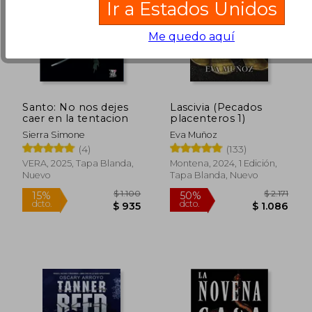
Ir a Estados Unidos
Me quedo aquí
Rápido
Santo: No nos dejes
Lascivia (Pecados
caer en la tentacion
placenteros 1)
Sierra Simone
Eva Muñoz
(4)
(133)
VERA, 2025, Tapa Blanda,
Montena, 2024, 1 Edición,
Nuevo
Tapa Blanda, Nuevo
$ 2.122
$ 1.0
40%
15%
dcto.
dcto.
$ 1.273
$ 9