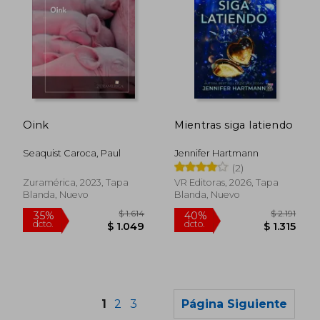
$ 990
$ 9
15%
15%
Oink
Mientras siga latiendo
dcto.
dcto.
$ 842
$ 8
Seaquist Caroca, Paul
Jennifer Hartmann
(2)
Zuramérica, 2023, Tapa
VR Editoras, 2026, Tapa
Blanda, Nuevo
Blanda, Nuevo
1
2
3
Página Siguiente