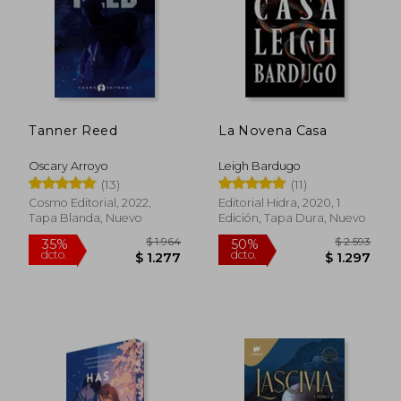
Rápido
Tanner Reed
La Novena Casa
Oscary Arroyo
Leigh Bardugo
(13)
(11)
Cosmo Editorial, 2022,
Editorial Hidra, 2020, 1
Tapa Blanda, Nuevo
Edición, Tapa Dura, Nuevo
$ 3.786
$ 8
50%
15%
dcto.
dcto.
$ 1.893
$ 7