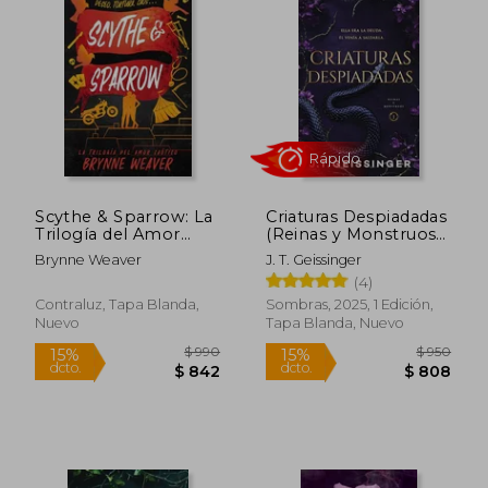
Scythe & Sparrow: La
Criaturas Despiadadas
Trilogía del Amor
(Reinas y Monstruos
Caótico 3
1)
Brynne Weaver
J. T. Geissinger
Rápido
(4)
Contraluz, Tapa Blanda,
Sombras, 2025, 1 Edición,
Nuevo
Tapa Blanda, Nuevo
$ 1.987
$ 9
40%
15%