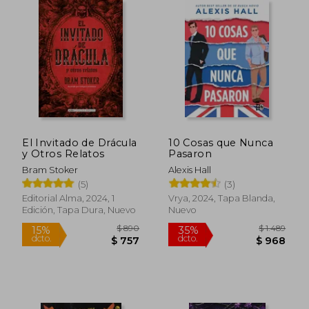
El Invitado de Drácula
10 Cosas que Nunca
y Otros Relatos
Pasaron
Bram Stoker
Alexis Hall
(5)
(3)
Editorial Alma, 2024, 1
Vrya, 2024, Tapa Blanda,
Edición, Tapa Dura, Nuevo
Nuevo
$ 1.964
$ 2.5
35%
50%
dcto.
dcto.
$ 1.277
$ 1.2