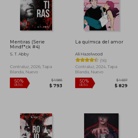
Mentiras (Serie
La química del amor
Mindf*ck #4)
S. T. Abby
Ali Hazelwood
(16)
Contraluz, 2026, Tapa
Contraluz, 2024, Tapa
Blanda, Nuevo
Blanda, Nuevo
$ 1.585
$ 1.
50%
50%
dcto.
dcto.
$ 793
$ 8