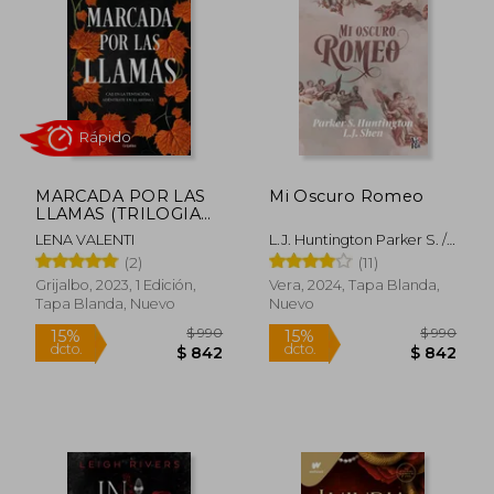
$ 1.508
$ 9
35%
15%
dcto.
dcto.
$ 980
$ 8
MARCADA POR LAS
Mi Oscuro Romeo
LLAMAS (TRILOGIA
DEL FUEGO
LENA VALENTI
L.J. Huntington Parker S. /
SAGRADO 2)
Shen
(2)
(11)
Grijalbo, 2023, 1 Edición,
Vera, 2024, Tapa Blanda,
Tapa Blanda, Nuevo
Nuevo