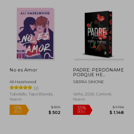
No es Amor
PADRE: PERDÓNAME
PORQUE HE
PECADO - ED. DE
Ali Hazelwood
SIERRA SIMONE
LUJO TD
(2)
Tubolsillo, Tapa Blanda,
VeRa, 2026, Cartoné,
Nuevo
Nuevo
$ 965
$ 1.0
15%
15%
dcto.
dcto.
$ 820
$ 9