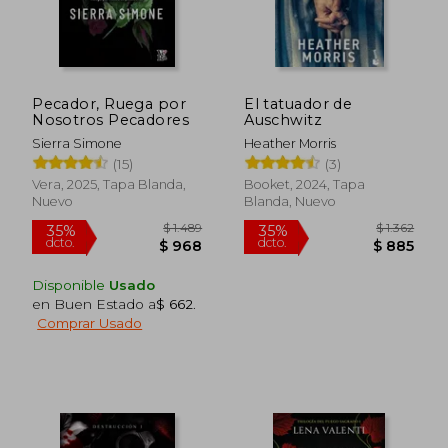
$ 2.425
$ 1.
50%
15%
dcto.
dcto.
$ 1.213
$ 9
Pecador, Ruega por
El tatuador de
Nosotros Pecadores
Auschwitz
Sierra Simone
Heather Morris
(15)
(3)
Vera, 2025, Tapa Blanda,
Booket, 2024, Tapa
Nuevo
Blanda, Nuevo
Disponible
Usado
en Buen Estado a
$ 662
.
Comprar Usado