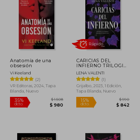
$ 990
$ 1.
15%
15%
dcto.
dcto.
$ 842
$ 1.1
Anatomía de una
CARICIAS DEL
obsesión
INFIERNO TRILOGIA
DEL FUEGO
Vi Keeland
LENA VALENTI
SAGRADO 3
(2)
(1)
VR Editoras, 2024, Tapa
Grijalbo, 2023, 1 Edición,
Blanda, Nuevo
Tapa Blanda, Nuevo