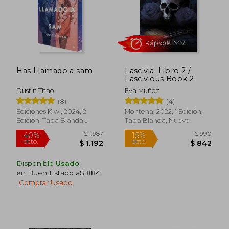
Has Llamado a sam
Lascivia. Libro 2 /
Lascivious Book 2
Dustin Thao
Eva Muñoz
(8)
(4)
Ediciones Kiwi, 2024, 2
Montena, 2022, 1 Edición,
Edición, Tapa Blanda,
Tapa Blanda, Nuevo
Nuevo
Disponible
Usado
en Buen Estado a
$ 884
.
Comprar Usado
$ 1.100
$ 2.
15%
50%
dcto.
dcto.
$ 935
$ 1.0