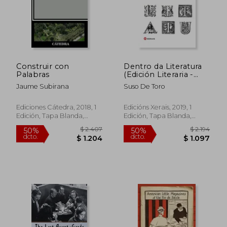
$ 1.868
$ 2.3
40%
40%
dcto.
dcto.
$ 1.121
$ 1.4
Construir con
Dentro da Literatura
Palabras
(Edición Literaria -
Alternativas - Ensaio)
Jaume Subirana
Suso De Toro
Ediciones Cátedra, 2018, 1
Edicións Xerais, 2019, 1
Edición, Tapa Blanda,
Edición, Tapa Blanda,
Nuevo
Nuevo