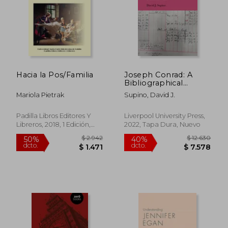
Hacia la Pos/Familia
Joseph Conrad: A
Bibliographical
Catalogue of Editions
Mariola Pietrak
Supino, David J.
to 1930 (en Inglés)
Padilla Libros Editores Y
Liverpool University Press,
Libreros, 2018, 1 Edición,
2022, Tapa Dura, Nuevo
Tapa Blanda, Nuevo