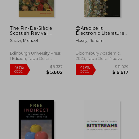
The Fin-De-Siècle
@Arabicelit:
Scottish Revival:
Electronic Literature
Romance, Decadence
in the Arab World (en
Shaw, Michael
Hosny, Reham
and Celtic Identity (en
Inglés)
Inglés)
Edinburgh University Press,
Bloomsbury Academic,
1 Edición, Tapa Dura,
2023, Tapa Dura, Nuevo
Nuevo
$ 6.192
$ 8
40%
15%
dcto.
dcto.
$ 3.715
$ 7