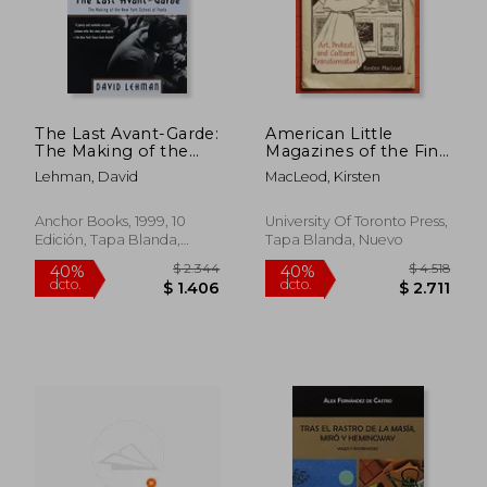
$ 2.407
$ 2.1
50%
50%
dcto.
dcto.
$ 1.204
$ 1.0
The Last Avant-Garde:
American Little
The Making of the
Magazines of the Fin
new York School of
de Siecle: Art, Protest,
Lehman, David
MacLeod, Kirsten
Poets (en Inglés)
and Cultural
Transformation (en
Inglés)
Anchor Books, 1999, 10
University Of Toronto Press,
Edición, Tapa Blanda,
Tapa Blanda, Nuevo
Nuevo