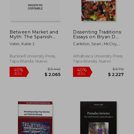
Between Market and
Dissenting Traditions:
Myth: The Spanish
Essays on Bryan D.
Artist Novel in the
Palmer, Marxism, and
Vater, Katie J.
Carleton, Sean ; McCoy,
Post-Transition, 1992-
History (en Inglés)
Ted ; Smith, Julia
$ 9.422
$ 2.6
40%
50%
2014 (en Inglés)
dcto.
dcto.
$ 5.653
$ 1.3
Bucknell University Press,
Athabasca University Press,
Tapa Blanda, Nuevo
Tapa Blanda, Nuevo