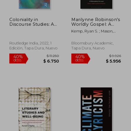
Coloniality in
Marilynne Robinson's
Discourse Studies: A
Worldly Gospel: A
Radical Critique (en
Philosophical
Kemp, Ryan S. ; Mason,
Inglés)
Account of Her
Emma ; Rodgers, Jordan
Christian Vision (en
Inglés)
Routledge India, 2022, 1
Bloomsbury Academic,
Edición, Tapa Dura, Nuevo
Tapa Dura, Nuevo
$ 4.403
$ 4.0
40%
50%
dcto.
dcto.
$ 2.642
$ 2.0