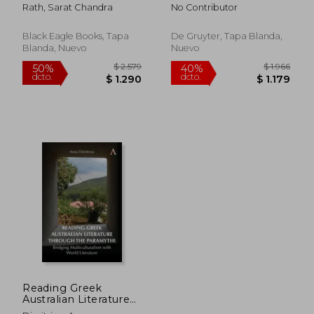
Inszenierungen -
Rath, Sarat Chandra
No Contributor
Interaktionen in den
Gegenwartskulturen
(en Alemán)
Black Eagle Books, Tapa
De Gruyter, Tapa Blanda,
Blanda, Nuevo
Nuevo
$ 9.084
$ 3.3
40%
50%
dcto.
dcto.
$ 5.450
$ 1.6
Reading Greek
Australian Literature
Through the