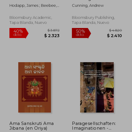
Literature (en Inglés)
Ordinary (en Inglés)
Hodapp, James ; Beebee,
Cunning, Andrew
Thomas Oliver
Bloomsbury Academic,
Bloomsbury Publishing,
Tapa Blanda, Nuevo
Tapa Blanda, Nuevo
$ 3.468
$ 2.3
40%
40%
dcto.
dcto.
$ 2.081
$ 1.4
Ama Sanskruti Ama
Paragesellschaften:
Jibana (en Oriya)
Imaginationen -