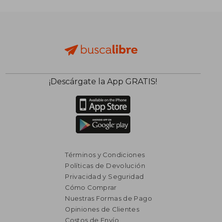
$ 2.579
$ 1.
50%
40%
dcto.
dcto.
$ 1.290
$ 1.1
¡Descárgate la App GRATIS!
Términos y Condiciones
Políticas de Devolución
Privacidad y Seguridad
Cómo Comprar
Nuestras Formas de Pago
Opiniones de Clientes
Costos de Envío