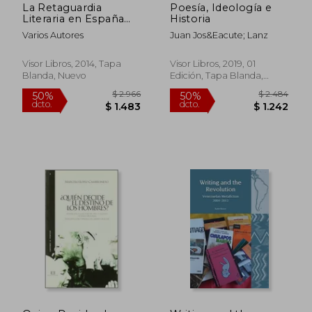
La Retaguardia
Poesía, Ideología e
Literaria en España
Historia
(1900-1936)
Varios Autores
Juan Jos&Eacute; Lanz
Visor Libros, 2014, Tapa
Visor Libros, 2019, 01
Blanda, Nuevo
Edición, Tapa Blanda,
Nuevo
$ 1.566
$ 2.6
50%
50%
dcto.
dcto.
$ 783
$ 1.3