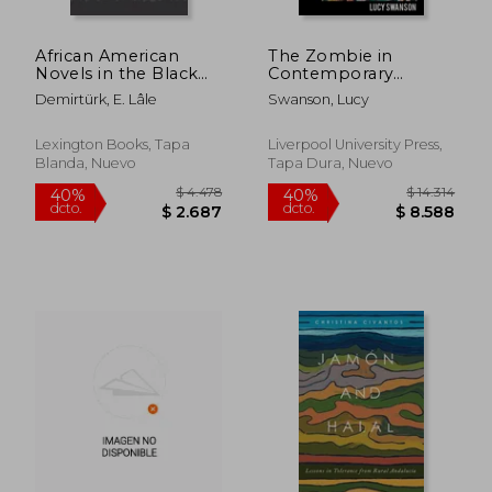
African American
The Zombie in
Novels in the Black
Contemporary
Lives Matter Era:
French Caribbean
Demirtürk, E. Lâle
Swanson, Lucy
Transgressive
Fiction (en Inglés)
Performativity of
Black Vulnerability as
Lexington Books, Tapa
Liverpool University Press,
Praxis in Everyday Life
Blanda, Nuevo
Tapa Dura, Nuevo
(en Inglés)