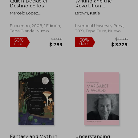
Quien Decide el
Writing and the
Destino de los
Revolution:
Hombres (Cuadernos
Venezuelan
Marcelo Lopez
Brown, Katie
de Frontera)
Metafiction 2004-
Cambronero
2012 (en Inglés)
Encuentro, 2008, 1 Edición,
Liverpool University Press,
Tapa Blanda, Nuevo
2019, Tapa Dura, Nuevo
$ 1.910
$ 2.
50%
50%
dcto.
dcto.
$ 955
$ 1.0
Fantasy and Myth in
Understanding