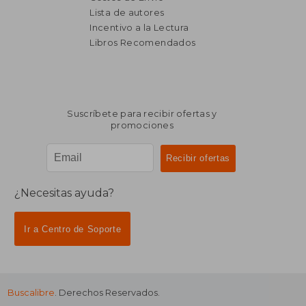
Lista de autores
Incentivo a la Lectura
$ 7.524
40%
dcto.
Libros Recomendados
$ 4.515
Suscríbete para recibir ofertas y
promociones
¿Necesitas ayuda?
Ir a Centro de Soporte
Buscalibre
. Derechos Reservados.