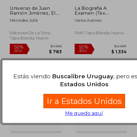
Universo de Juan
La Biografia A
Ramón Jiménez, El.
Examen (Tex.
Un estudio del
Estudios Cultura Cata)
Mercedes Juliá
Varios Autores
poema <Espacio>
$ 5.335
$ 2.6
40%
40%
(Biblioteca de
dcto.
dcto.
$ 3.201
$ 1.5
Nuestro Mundo,
Ediciones De La Torre,
PAM, Tapa Blanda, Nuevo
Logos)
Tapa Blanda, Nuevo
Estás viendo
Buscalibre Uruguay
, pero e
Estados Unidos
Ir a Estados Unidos
Me quedo aquí