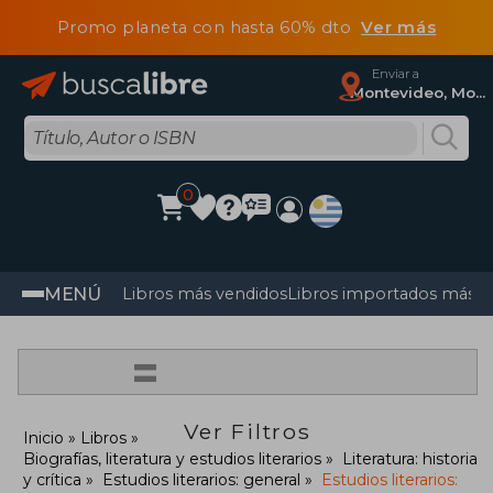
Promo planeta con hasta 60% dto
Ver más
Enviar a
Montevideo, Montevideo
0
MENÚ
Libros más vendidos
Libros importados más v
=
Ver Filtros
Inicio
Libros
Biografías, literatura y estudios literarios
Literatura: historia
y crítica
Estudios literarios: general
Estudios literarios: