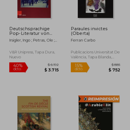
Deutschsprachige
Paraules invictes
Pop-Literatur von
(Oberta)
Fichte bis Bessing.
Irsigler, Ingo ; Petras, Ole ;
Ferran Carbo
(en Alemán)
Rauen, Christoph
V&R Unipress, Tapa Dura,
Publicacions Universitat De
Nuevo
València, Tapa Blanda,
$ 3.442
$ 3.
40%
40%
Nuevo
dcto.
dcto.
$ 2.065
$ 2.2