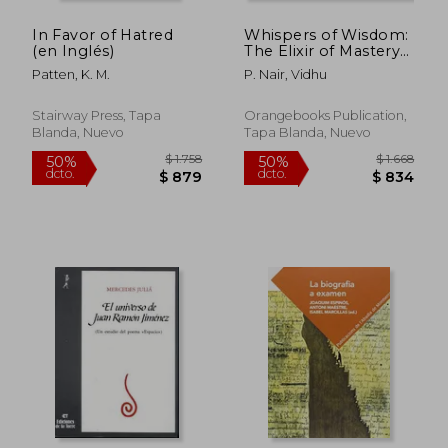
In Favor of Hatred
Whispers of Wisdom:
$ 4.478
$ 14.3
40%
40%
(en Inglés)
The Elixir of Mastery
dcto.
dcto.
$ 2.687
$ 8.5
(en Inglés)
Patten, K. M.
P. Nair, Vidhu
Stairway Press, Tapa
Orangebooks Publication,
Blanda, Nuevo
Tapa Blanda, Nuevo