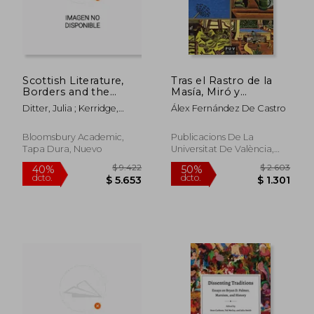
Scottish Literature,
Tras el Rastro de la
$ 2.344
$ 4.
40%
40%
Borders and the
Masía, Miró y
dcto.
dcto.
$ 1.406
$ 2.7
Environmental
Hemingway
Ditter, Julia ; Kerridge,
Álex Fernández De Castro
Imagination (en
Richard ; Garrard, Greg
Inglés)
Bloomsbury Academic,
Publicacions De La
Tapa Dura, Nuevo
Universitat De València,
2017, Tapa Blanda, Nuevo