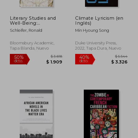
Literary Studies and
Climate Lyricism (en
Well-Being:
Inglés)
Structures of
Schleifer, Ronald
Min Hyoung Song
Experience in the
Worldly Work of
Literature and
Bloomsbury Academic,
Duke University Press,
Healthcare (en
Tapa Blanda, Nuevo
2022, Tapa Dura, Nuevo
Inglés)
$ 11.250
$ 9.9
40%
40%
dcto.
dcto.
$ 6.750
$ 5.9