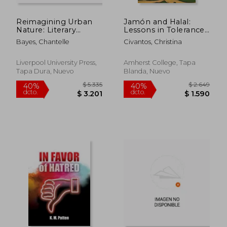
$ 3.818
$ 5.5
50%
40%
dcto.
dcto.
$ 1.909
$ 3.3
Reimagining Urban
Jamón and Halal:
Nature: Literary
Lessons in Tolerance
Imaginaries for
from Rural Andalucía
Bayes, Chantelle
Civantos, Christina
Posthuman Cities (en
(en Inglés)
Inglés)
Liverpool University Press,
Amherst College, Tapa
Tapa Dura, Nuevo
Blanda, Nuevo