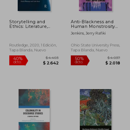
Storytelling and
Anti-Blackness and
Ethics: Literature,
Human Monstrosity
Visual Arts and the
in Black American
Jenkins, Jerry Rafiki
Power of Narrative
Horror Fiction (en
(en Inglés)
Inglés)
Routledge, 2020, 1 Edición,
Ohio State University Press,
Tapa Blanda, Nuevo
Tapa Blanda, Nuevo
$ 9.337
$ 2.2
40%
40%
dcto.
dcto.
$ 5.602
$ 1.3