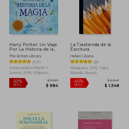
Harry Potter: Un Viaje
La Trastienda de la
Por La Historia de la
Escritura
Magia / Harry Potter:
The British Library
Heker Liliana
A History of Magic =
(101)
(8)
Harry Potter
Salamandra Infantil Y
Alfaguara, 2019, Tapa
Juvenil, 2019, 1 Edición,
Blanda, Nuevo
Tapa Blanda, Nuevo
$ 1.967
$ 2.2
50%
40%
dcto.
dcto.
$ 984
$ 1.3