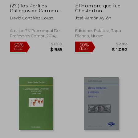
(2? ) los Perfiles
El Hombre que fue
Gallegos de Carmen
Chesterton
Martin Gaite
David González Couso
José Ramón Ayllón
Asociaci?N Procompal De
Ediciones Palabra, Tapa
Profesores Compr, 2014,
Blanda, Nuevo
$ 1.758
$ 1.
50%
50%
Tapa Blanda,
Usado
dcto.
dcto.
$ 879
$ 8