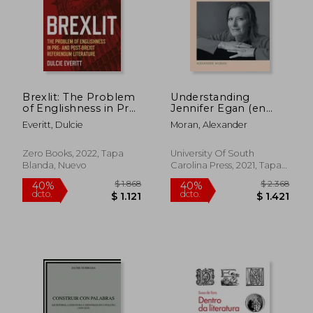
$ 2.942
$ 12.6
50%
40%
dcto.
dcto.
$ 1.471
$ 7.5
Brexlit: The Problem
Understanding
of Englishness in Pre-
Jennifer Egan (en
And Post- Brexit
Inglés)
Everitt, Dulcie
Moran, Alexander
Referendum
Literature (en Inglés)
Zero Books, 2022, Tapa
University Of South
Blanda, Nuevo
Carolina Press, 2021, Tapa
Blanda, Nuevo