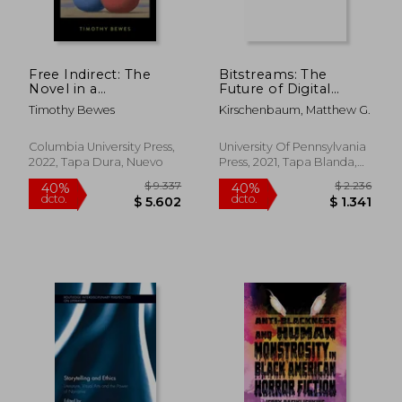
Free Indirect: The
Bitstreams: The
Novel in a
Future of Digital
Postfictional age
Literary Heritage
Timothy Bewes
Kirschenbaum, Matthew G.
(Literature Now) (en
(Material Texts) (en
Inglés)
Inglés)
Columbia University Press,
University Of Pennsylvania
2022, Tapa Dura, Nuevo
Press, 2021, Tapa Blanda,
Nuevo
$ 9.337
$ 11.0
40%
40%
dcto.
dcto.
$ 5.602
$ 6.6