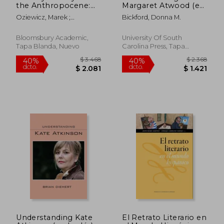
the Anthropocene:
Margaret Atwood (en
Imagining Futures
Inglés)
Oziewicz, Marek ;
Bickford, Donna M.
and Dreaming Hope
Attebery, Brian ; Dedinová,
in Literature and
Tereza
Media (en Inglés)
Bloomsbury Academic,
University Of South
Tapa Blanda, Nuevo
Carolina Press, Tapa
Blanda, Nuevo
$ 2.966
$ 2.4
50%
50%
dcto.
dcto.
$ 1.483
$ 1.2
Understanding Kate
El Retrato Literario en