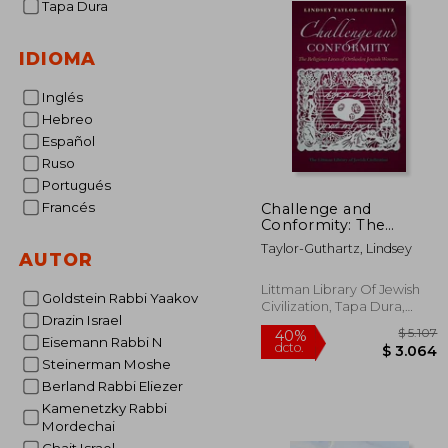
Tapa Dura
IDIOMA
Inglés
Hebreo
Español
Ruso
Portugués
Francés
Challenge and
Conformity: The
Religious Lives of
Taylor-Guthartz, Lindsey
Orthodox Jewish
AUTOR
Women (en Inglés)
Littman Library Of Jewish
Goldstein Rabbi Yaakov
Civilization, Tapa Dura,
Drazin Israel
Nuevo
Eisemann Rabbi N
Steinerman Moshe
Berland Rabbi Eliezer
Kamenetzky Rabbi
40%
Mordechai
dcto.
$ 