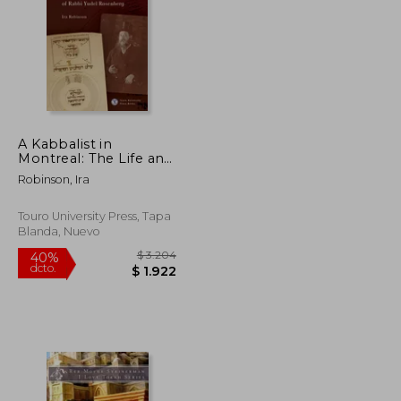
A Kabbalist in
$ 2.487
$ 4.096
Montreal: The Life and
40%
Times of Rabbi Yudel
dcto.
$ 1.492
$ 2.458
Robinson, Ira
Rosenberg (en Inglés)
Touro University Press, Tapa
Blanda, Nuevo