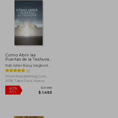
Como Abrir las
Puertas de la Teshuva:
Basado en Shaarei
Rab Asher Baruj Wegbreit ;
Teshuva de Rabenu
Rabenu Iona
(1)
Iona
Www.bnpublishing.com,
2018, Tapa Dura, Nuevo
$ 1.767
$ 2.488
40%
dcto.
$ 1.060
$ 1.493