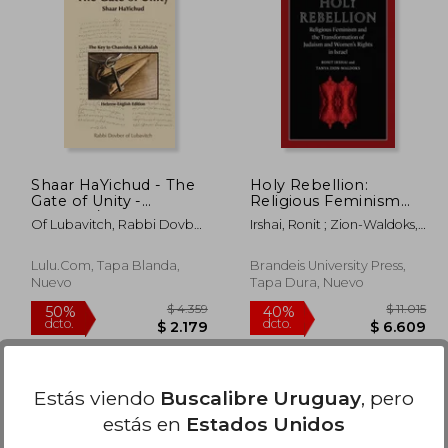
 4.220
$ 2.325
40%
40%
dcto.
dcto.
2.532
$ 1.395
Shaar HaYichud - The
Holy Rebellion:
Gate of Unity -
Religious Feminism
Hebrew/English (en
and the
Of Lubavitch, Rabbi Dovber
Irshai, Ronit ; Zion-Waldoks,
Inglés)
Transformation of
; Markel, Rabbi Amiram ;
Tanya
Judaism and Women's
Markel, Rabbi Yehudah S.
Rights in Israel (en
Lulu.com, Tapa Blanda,
Brandeis University Press,
Inglés)
Nuevo
Tapa Dura, Nuevo
Estás viendo
Buscalibre Uruguay
, pero
estás en
Estados Unidos