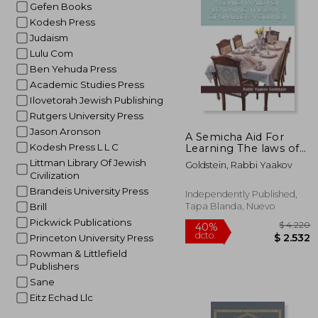
Gefen Books
40%
dcto.
$ 
Kodesh Press
Judaism
Lulu Com
Ben Yehuda Press
Academic Studies Press
Ilovetorah Jewish Publishing
Rutgers University Press
Jason Aronson
A Semicha Aid For
Kodesh Press L L C
Learning The laws of
Shabbos-Volume 1 (en
Littman Library Of Jewish
Goldstein, Rabbi Yaakov
Inglés)
Civilization
Brandeis University Press
Independently Published,
Tapa Blanda, Nuevo
Brill
Pickwick Publications
Princeton University Press
Rowman & Littlefield
Publishers
Sane
Eitz Echad Llc