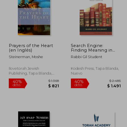
Prayers of the Heart
Search Engine:
 9.035
$ 2.584
(en Inglés)
Finding Meaning in
50%
40%
Jewish Texts: Volume
dcto.
dcto.
5.421
$ 1.292
Steinerman, Moshe
Rabbi Gil Student
1: Jewish Life
;&#1497;,
Ilovetorah Jewish
Kodesh Press, Tapa Blanda,
Publishing, Tapa Blanda,
Nuevo
Nuevo