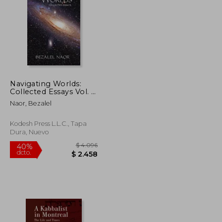
$ 1.860
$ 2.007
40%
dcto.
$ 1.116
$ 1.204
Navigating Worlds:
Collected Essays Vol. 2
(2006-2020) (en
Naor, Bezalel
Inglés)
Kodesh Press L.L.C., Tapa
Dura, Nuevo