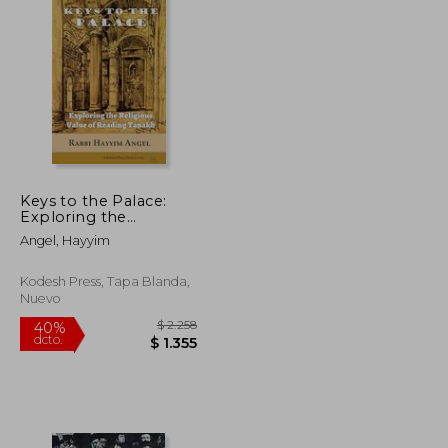
Keys to the Palace:
Exploring the
Religious Value of
Angel, Hayyim
Reading Tanakh (en
Inglés)
Kodesh Press, Tapa Blanda,
Nuevo