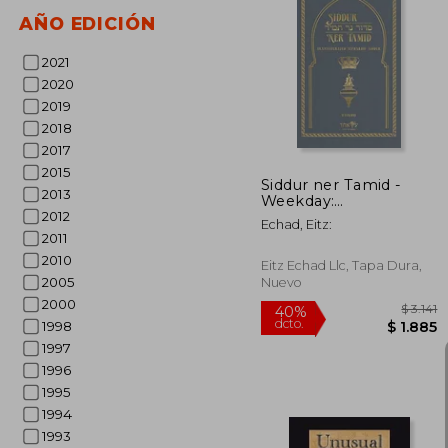
AÑO EDICIÓN
$
40%
2021
dcto.
$ 
2020
2019
2018
2017
2015
Siddur ner Tamid -
2013
Weekday:
Transliterated
2012
Echad, Eitz:
Sephardic Siddur (Edot
2011
Hamizrach) (en Inglés)
2010
Eitz Echad Llc, Tapa Dura,
2005
Nuevo
2000
1998
1997
1996
1995
1994
1993