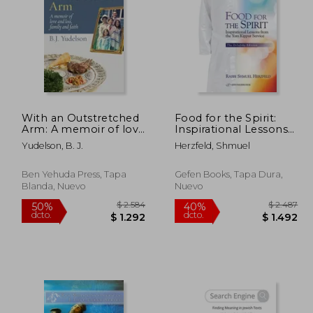
 2.487
$ 4.926
40%
40%
dcto.
dcto.
1.492
$ 2.956
With an Outstretched
Food for the Spirit:
Arm: A memoir of love
Inspirational Lessons
and loss, family and
from the Yom Kippur
Yudelson, B. J.
Herzfeld, Shmuel
faith (en Inglés)
Service (en Inglés)
Ben Yehuda Press, Tapa
Gefen Books, Tapa Dura,
Blanda, Nuevo
Nuevo