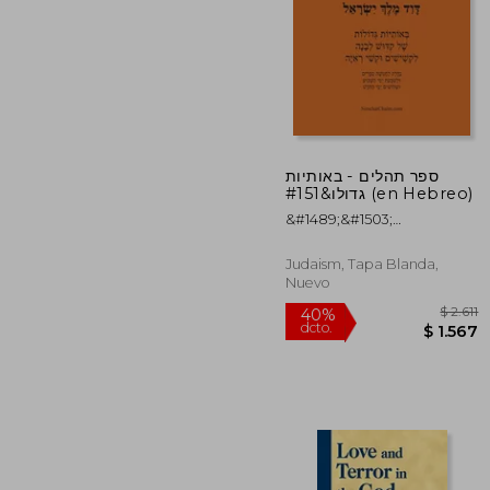
ספר תהלים - באותיות
$
גדולו&#151 (en Hebreo)
40%
dcto.
$ 
&#1489;&#1503;
&#1497;&#1513;&#1497;, &# ;
&#1506;&#1489;&#1493;&#1491
Judaism, Tapa Blanda,
&#1
Nuevo