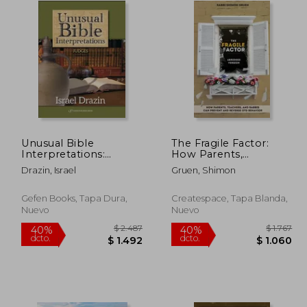
Unusual Bible
The Fragile Factor:
Interpretations:
How Parents,
Judges Volume 3 (en
Teachers, And Rabbis
Drazin, Israel
Gruen, Shimon
Inglés)
Can Prevent And
Reverse OTD Behavior
(en Inglés)
Gefen Books, Tapa Dura,
Createspace, Tapa Blanda,
Nuevo
Nuevo
$ 5.107
$ 2.487
40%
40%
dcto.
dcto.
3.064
$ 1.492