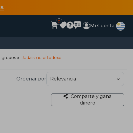
s
0
Mi Cuenta
y grupos
Judaísmo ortodoxo
Ordenar por
Comparte y gana
dinero