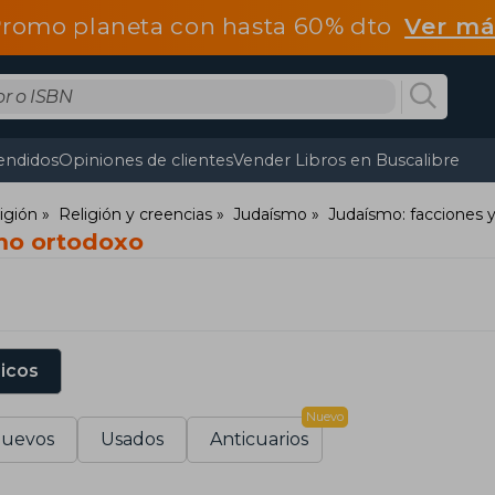
romo planeta con hasta 60% dto
Ver má
endidos
Opiniones de clientes
Vender Libros en Buscalibre
ligión
Religión y creencias
Judaísmo
Judaísmo: facciones 
mo ortodoxo
sicos
Nuevo
uevos
Usados
Anticuarios