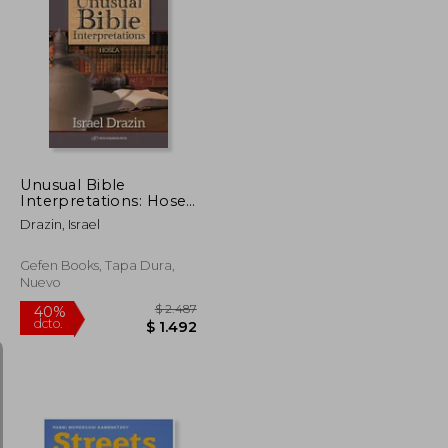
$ 3.979
$ 2.929
40%
dcto.
$ 2.387
$ 1.758
Unusual Bible
Interpretations: Hosea
(en Inglés)
Drazin, Israel
Gefen Books, Tapa Dura,
Nuevo