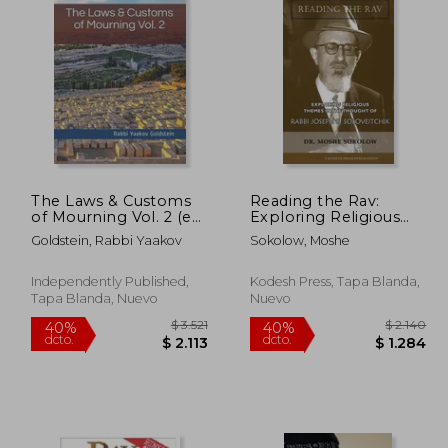
The Laws & Customs
Reading the Rav:
of Mourning Vol. 2 (en
Exploring Religious
Inglés)
Themes in the
Goldstein, Rabbi Yaakov
Sokolow, Moshe
Thought of Rabbi
Joseph B. Soloveitchik
(en Inglés)
Independently Published,
Kodesh Press, Tapa Blanda,
Tapa Blanda, Nuevo
Nuevo