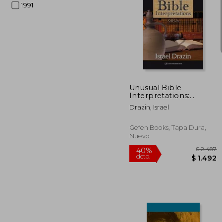
1991
40%
dcto.
$ 
Unusual Bible
Interpretations:
Joshua (en Inglés)
Drazin, Israel
Gefen Books, Tapa Dura,
Nuevo