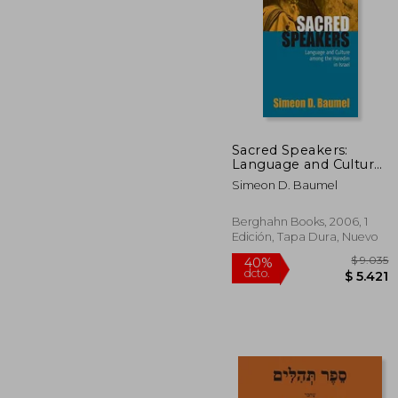
$
40%
dcto.
$ 
Sacred Speakers:
Language and Culture
Among the Haredim
Simeon D. Baumel
in Israel (en Inglés)
Berghahn Books, 2006, 1
Edición, Tapa Dura, Nuevo