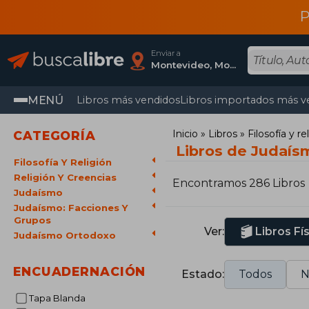
P
Enviar a
Montevideo, Montevideo
MENÚ
Libros más vendidos
Libros importados más v
Inicio
Libros
Filosofía y re
CATEGORÍA
Libros de Judaís
Filosofía Y Religión
Religión Y Creencias
Encontramos 286 Libros
Judaísmo
Judaísmo: Facciones Y
Grupos
Ver:
Libros Fí
Judaísmo Ortodoxo
ENCUADERNACIÓN
Estado:
Todos
N
Tapa Blanda