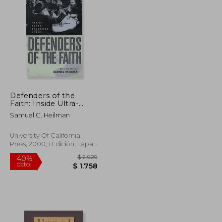
$ 2.140
$ 2.258
40%
dcto.
$ 1.284
$ 1.355
Defenders of the
Faith: Inside Ultra-
Orthodox Jewry (en
Samuel C. Heilman
Inglés)
University Of California
Press, 2000, 1 Edición, Tapa
Blanda, Nuevo