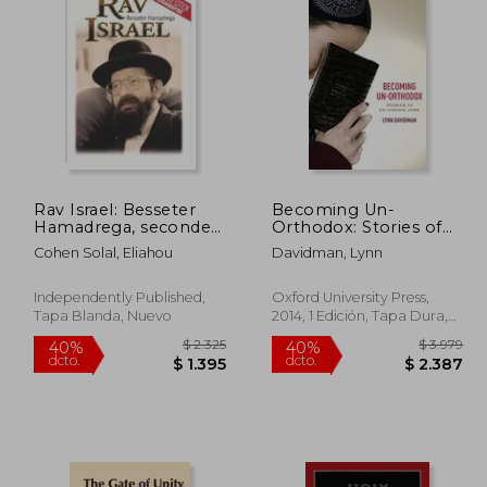
$ 4.321
$ 3.521
40%
40%
dcto.
dcto.
2.593
$ 2.113
Rav Israel: Besseter
Becoming Un-
Hamadrega, seconde
Orthodox: Stories of
édition augmentée
Ex-Hasidic Jews (en
Cohen Solal, Eliahou
Davidman, Lynn
(en Francés)
Inglés)
Independently Published,
Oxford University Press,
Tapa Blanda, Nuevo
2014, 1 Edición, Tapa Dura,
Nuevo