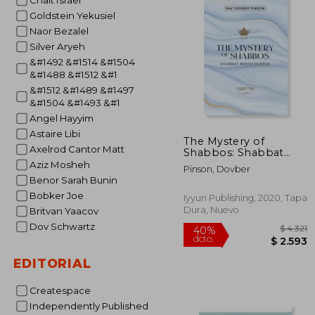
Chait Israel
Goldstein Yekusiel
Naor Bezalel
Silver Aryeh
&#1492 &#1514 &#1504
&#1488 &#1512 &#1
&#1512 &#1489 &#1497
&#1504 &#1493 &#1
Angel Hayyim
Astaire Libi
The Mystery of
Axelrod Cantor Matt
Shabbos: Shabbat
Rediscovered (en
Aziz Mosheh
Pinson, Dovber
Inglés)
Benor Sarah Bunin
Bobker Joe
Iyyun Publishing, 2020, Tapa
Dura, Nuevo
Britvan Yaacov
Dov Schwartz
EDITORIAL
Createspace
Independently Published