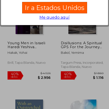
Ir a Estados Unidos
Me quedo aquí
$ 3.141
$ 4.359
50%
40%
dcto.
dcto.
1.885
$ 2.179
Young Men in Israeli
Disillusions: A Spiritual
Haredi Yeshiva
GPS For the Journeyer
Education: The
& The Real New World
Hakak, Yohai
Bakol, Yemima
Scholars' Enclave in
Order (en Inglés)
Unrest (en Inglés)
Brill, Tapa Blanda, Nuevo
Targum Press, Incorporated,
Tapa Blanda, Nuevo