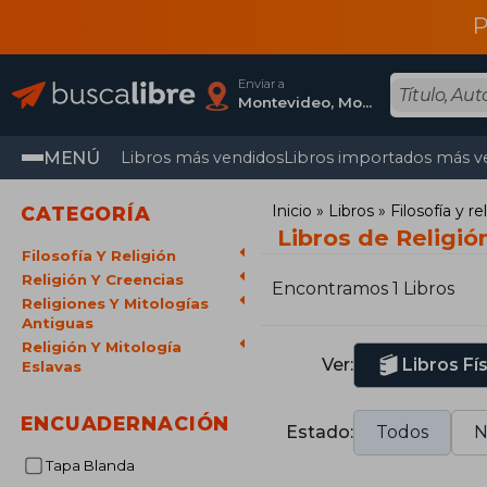
P
Enviar a
Montevideo, Montevideo
MENÚ
Libros más vendidos
Libros importados más v
Inicio
Libros
Filosofía y re
CATEGORÍA
Libros de Religió
Filosofía Y Religión
Religión Y Creencias
Encontramos 1 Libros
Religiones Y Mitologías
Antiguas
Religión Y Mitología
Ver:
Libros Fí
Eslavas
ENCUADERNACIÓN
Estado:
Todos
N
Tapa Blanda