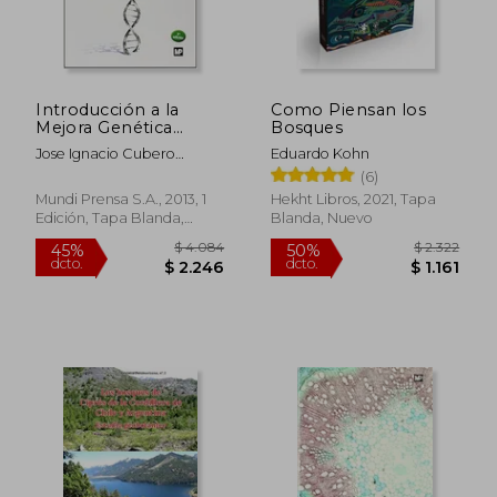
Introducción a la
Como Piensan los
Mejora Genética
Bosques
Vegetal
Jose Ignacio Cubero
Eduardo Kohn
Salmeron
(6)
Mundi Prensa S.A., 2013, 1
Hekht Libros, 2021, Tapa
Edición, Tapa Blanda,
Blanda, Nuevo
Nuevo
$ 4.084
$ 2.3
45%
50%
dcto.
dcto.
$ 2.246
$ 1.1