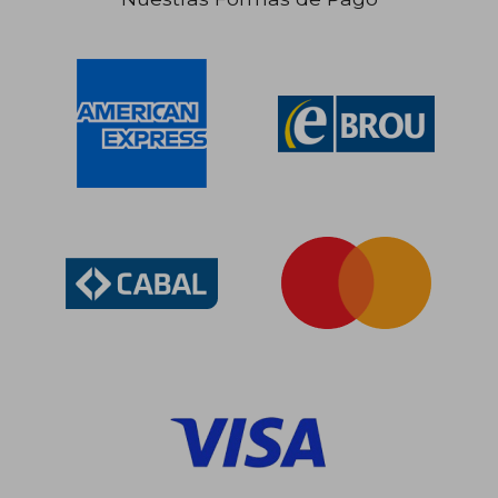
$ 2.541
40%
dcto.
$ 1.525