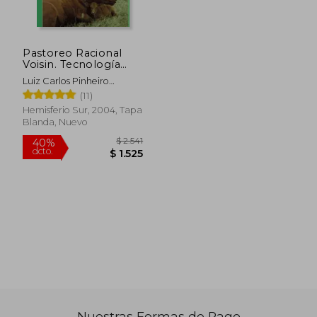
$ 4.730
$ 1.
45%
45%
dcto.
dcto.
$ 2.601
$ 9
Pastoreo Racional
Voisin. Tecnología
Agroecológica Para el
Luiz Carlos Pinheiro
Tercer Milenio
Machado
(11)
Hemisferio Sur, 2004, Tapa
Blanda, Nuevo
Nuestras Formas de Pago