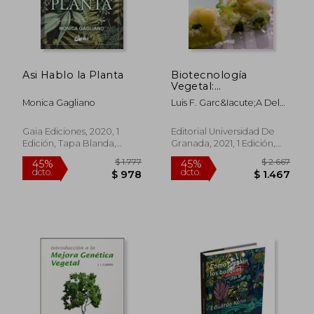
Asi Hablo la Planta
Biotecnología
Vegetal:
Fundamentos y
Monica Gagliano
Luis F. Garc&Iacute;A Del
Aplicaciones
Moral
(Manuales Major)
Gaia Ediciones, 2020, 1
Editorial Universidad De
Edición, Tapa Blanda,
Granada, 2021, 1 Edición,
Nuevo
Tapa Blanda, Nuevo
$ 1.777
$ 2.6
45%
45%
dcto.
dcto.
$ 978
$ 1.4