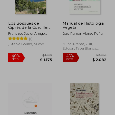
Los Bosques de
Manual de Histologia
Ciprés de la Cordillera
Vegetal
de Chile y Argentina:
Francisco Javier Amigo
Jose Ramon Alonso Peña
Estudio Geobotánico
V&Aacute;Zquez
(1)
, Staple Bound, Nuevo
Mundi Prensa, 2011, 1
Edición, Tapa Blanda,
Nuevo
$ 1.959
$ 3.7
40%
45%