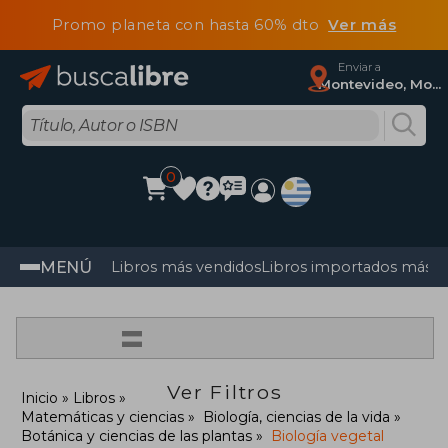
Promo planeta con hasta 60% dto
Ver más
Enviar a
Montevideo, Montevideo
0
MENÚ
Libros más vendidos
Libros importados más v
=
Ver Filtros
Inicio
Libros
Matemáticas y ciencias
Biología, ciencias de la vida
Botánica y ciencias de las plantas
Biología vegetal