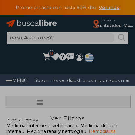
Promo planeta con hasta 60% dto
Ver más
Enviar a
Montevideo, Montevideo
0
MENÚ
Libros más vendidos
Libros importados más v
=
Ver Filtros
Inicio
Libros
Medicina, enfermería, veterinaria
Medicina clínica e
interna
Medicina renal y nefrología
Hemodiálisis