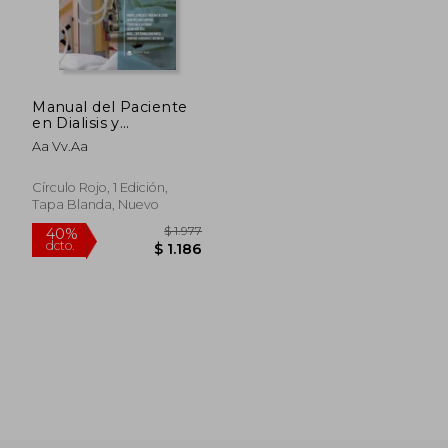
Manual del Paciente
en Dialisis y
Trasplante Renal
Aa Vv.Aa
Círculo Rojo, 1 Edición,
Tapa Blanda, Nuevo
$ 1.977
40%
dcto.
$ 1.186