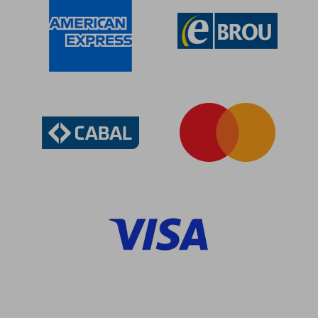
$ 5.354
$ 10.0
40%
40%