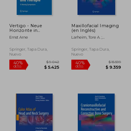
Vertigo - Neue
Maxillofacial Imaging
Horizonte in
(en Inglés)
Diagnostik Und
Ernst Arne
Larheim, Tore A. ;
Therapie: 9. Hennig
$ 7.403
$ 9.8
Westesson, Per-Lennart A.
40%
40%
Symposium
dcto.
dcto.
$ 4.442
$ 5.9
Springer, Tapa Dura,
Springer, Tapa Dura,
Nuevo
Nuevo