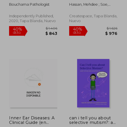
Language
Inglés)
Bouchama Pathologist
Hassan, Mehdee ; Soe,
Pathologist, Gift for
Aung Kyaw
Speech-Language
Pathologist, Speech
Independently Published,
Createspace, Tapa Blanda,
Therapy Assistants
2020, Tapa Blanda, Nuevo
Nuevo
(en Inglés)
$ 2.566
$ 2.4
40%
40%
dcto.
dcto.
$ 1.540
$ 1.4
Inner Ear Diseases: A
can i tell you about
Clinical Guide (en
selective mutism?: a
Inglés)
guide for friends,