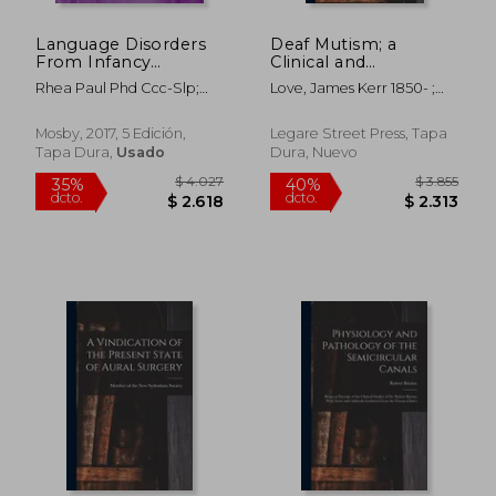
Language Disorders
Deaf Mutism; a
From Infancy
Clinical and
Through
Pathological Study
Rhea Paul Phd Ccc-Slp;
Love, James Kerr 1850- ;
Adolescence:
(en Inglés)
Courtenay Norbury Phd;
Addison, William Hall
Listening, Speaking,
Carolyn Gosse
Reading, Writing, and
Mosby, 2017, 5 Edición,
Legare Street Press, Tapa
Communicating (en
Tapa Dura,
Usado
Dura, Nuevo
Inglés)
$ 10.681
$ 4.3
40%
50%
dcto.
dcto.
$ 6.409
$ 2.2