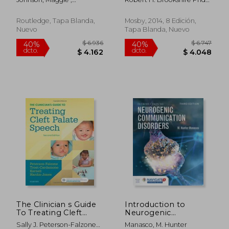
Disorders (en Inglés)
Wintgens, Alison
Ccc/Sp; Malcolm R. Mcneil
Phd Ccc-Slp Bc-Ncd
Routledge, Tapa Blanda,
Mosby, 2014, 8 Edición,
Nuevo
Tapa Blanda, Nuevo
$ 1.406
$ 1.
40%
40%
dcto.
dcto.
$ 843
$ 9
The Clinician s Guide
Introduction to
To Treating Cleft
Neurogenic
Palate Speech, 2e (en
Communication
Sally J. Peterson-Falzone
Manasco, M. Hunter
Inglés)
Disorders (en Inglés)