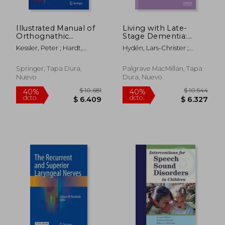
Illustrated Manual of
Living with Late-
Orthognathic
Stage Dementia:
Surgery: Osteotomies
Communication,
Kessler, Peter ; Hardt,
Hydén, Lars-Christer ;
of the Maxilla and
Support, and
Nicolas ; Yamauchi,
Ekström, Anna ; Reza
Midface (en Inglés)
Interaction (en
Kensuke
Majlesi, Ali
Inglés)
Springer, Tapa Dura,
Palgrave MacMillan, Tapa
Nuevo
Dura, Nuevo
$ 15.599
$ 3.
40%
40%
dcto.
dcto.
$ 9.359
$ 2.2