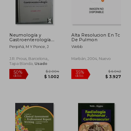
$ 2.882
$ 9
Neumología y
Alta Resolucion En Tc
Gastroenterología.
De Pulmon
Puntos de Encuentro
Perpiñá, M Y Ponce, J
Webb
J.R. Prous, Barcelona,,
Marbán, 2004, Nuevo
Tapa Blanda,
Usado