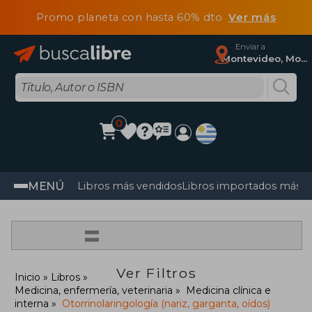
Promo planeta con hasta 60% dto
Ver más
Enviar a
Montevideo, Montevideo
0
MENÚ
Libros más vendidos
Libros importados más v
=
Ver Filtros
Inicio
Libros
Medicina, enfermería, veterinaria
Medicina clínica e
interna
Otorrinolaringología (nariz, garganta, oídos)