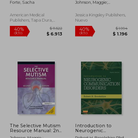
Forte, Sacha
Johnson, Maggie;
family and
Wintgens, Alison
professionals (en
Inglés)
American Medical
Jessica Kingsley Publishers,
Publishers, Tapa Dura,
Nuevo
Nuevo
$ 3.049
$ 6.7
40%
50%
dcto.
dcto.
$ 1.830
$ 3.3
The Selective Mutism
Introduction to
Resource Manual: 2nd
Neurogenic
Edition (en Inglés)
Communication
Johnson, Maggie ;
Robert H. Brookshire Phd