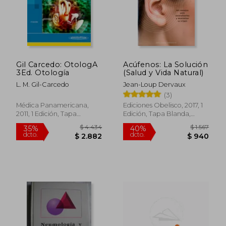
Gil Carcedo: OtologA
Acúfenos: La Solución
3Ed. Otología
(Salud y Vida Natural)
L. M. Gil-Carcedo
Jean-Loup Dervaux
(3)
Médica Panamericana,
Ediciones Obelisco, 2017, 1
2011, 1 Edición, Tapa
Edición, Tapa Blanda,
Blanda, Nuevo
Nuevo
$ 4.434
$ 1.
35%
40%
dcto.
dcto.