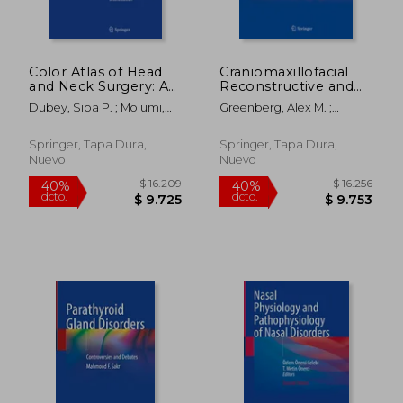
Color Atlas of Head
Craniomaxillofacial
and Neck Surgery: A
Reconstructive and
Step-By-Step Guide
Corrective Bone
Dubey, Siba P. ; Molumi,
Greenberg, Alex M. ;
(en Inglés)
Surgery (en Inglés)
Charles P. ; Swoboda,
Schmelzeisen, Rainer
Herwig
Springer, Tapa Dura,
Springer, Tapa Dura,
Nuevo
Nuevo
$ 9.042
$ 15.
40%
40%
dcto.
dcto.
$ 5.425
$ 9.3