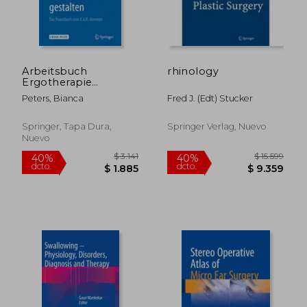
$ 12.547
$ 8.4
40%
35%
dcto.
dcto.
$ 7.528
$ 5.4
Arbeitsbuch
rhinology
Ergotherapie
Individualisiert
Peters, Bianca
Fred J. (edt) Stucker
Gestalten (en
Alemán)
Springer, Tapa Dura,
Springer Verlag, Nuevo
Nuevo