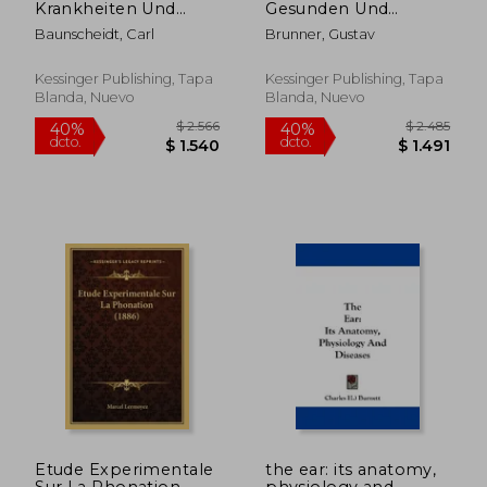
Krankheiten Und
Gesunden Und
Deren Heilung Durch
Kranken Zustande
Baunscheidt, Carl
Brunner, Gustav
Den
(1867) (en Alemán)
Baunscheidtismus
(1874) (en Alemán)
Kessinger Publishing, Tapa
Kessinger Publishing, Tapa
Blanda, Nuevo
Blanda, Nuevo
$ 3.791
$ 4.8
50%
50%
dcto.
dcto.
$ 1.895
$ 2.4
Etude Experimentale
the ear: its anatomy,
Sur La Phonation
physiology and