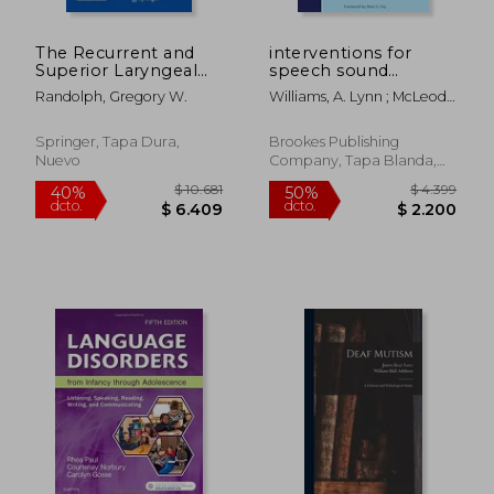
The Recurrent and
interventions for
Superior Laryngeal
speech sound
Nerves (en Inglés)
disorders in children
Randolph, Gregory W.
Williams, A. Lynn ; McLeod,
(en Inglés)
Sharynne ; McCauley,
Rebecca J.
Springer, Tapa Dura,
Brookes Publishing
Nuevo
Company, Tapa Blanda,
Usado
$ 10.681
$ 10.5
40%
40%
dcto.
dcto.
$ 6.409
$ 6.3