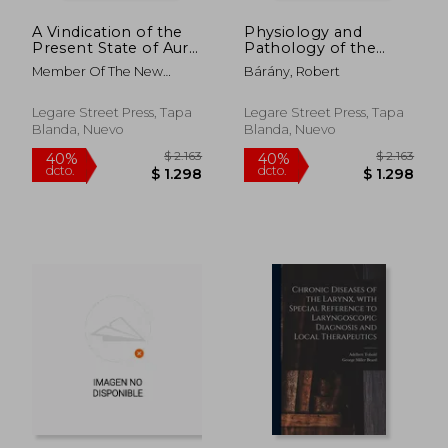
A Vindication of the
Physiology and
Present State of Aural
Pathology of the
Surgery (en Inglés)
Semicircular Canals:
Member Of The New
Bárány, Robert
Being an Excerpt of
Sydenham Society
the Clinical Studies of
Dr. Robert Barany
Legare Street Press, Tapa
Legare Street Press, Tapa
With Notes and
Blanda, Nuevo
Blanda, Nuevo
Addenda Gathered
Fro (en Inglés)
$ 4.027
$ 3.8
35%
40%
dcto.
dcto.