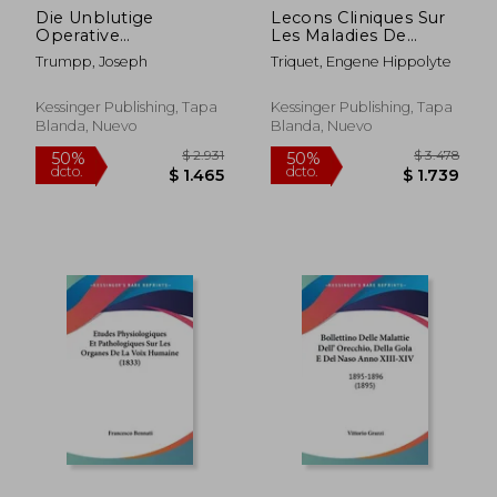
Die Unblutige
Lecons Cliniques Sur
$ 2.163
$ 2.
40%
40%
Operative
Les Maladies De
dcto.
dcto.
$ 1.298
$ 1.2
Behandlung Von
L'Oreille (1863) (en
Trumpp, Joseph
Triquet, Engene Hippolyte
Larynxstenosen
Francés)
Mittelst Der
Intubation (1900) (en
Kessinger Publishing, Tapa
Kessinger Publishing, Tapa
Alemán)
Blanda, Nuevo
Blanda, Nuevo