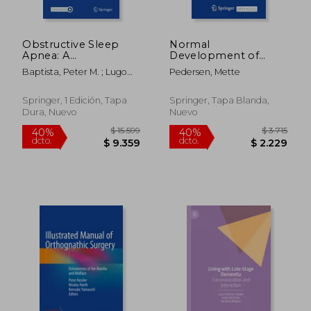
Obstructive Sleep
Normal
Apnea: A
Development of
Multidisciplinary
Voice (en Inglés)
Baptista, Peter M. ; Lugo
Pedersen, Mette
Approach (en Inglés)
Saldaña, Rodolfo ; Amado,
Steve
Springer, 1 Edición, Tapa
Springer, Tapa Blanda,
Dura, Nuevo
Nuevo
$ 17.238
$ 17.2
40%
40%
dcto.
dcto.
$ 10.343
$ 10.3