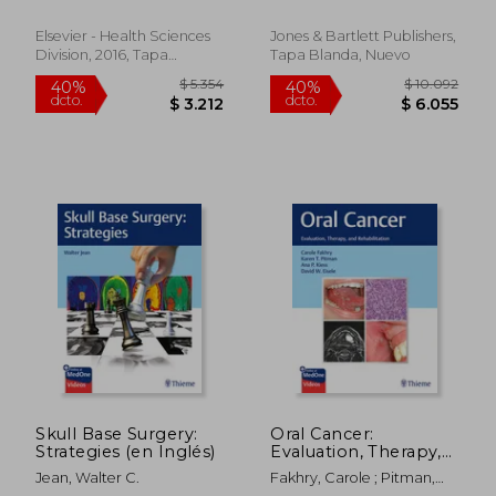
Phd,judith Trost-
Cardamone Phd,michael P.
Elsevier - Health Sciences
Jones & Bartlett Publishers,
Karnell Phd,mary A.
Division, 2016, Tapa
Tapa Blanda, Nuevo
Hardin-Jones Phd
Blanda, Nuevo
$ 11.522
$ 1.9
40%
40%
dcto.
dcto.
$ 6.913
$ 1.1
Skull Base Surgery:
Oral Cancer:
Strategies (en Inglés)
Evaluation, Therapy,
and Rehabilitation
Jean, Walter C.
Fakhry, Carole ; Pitman,
(en Inglés)