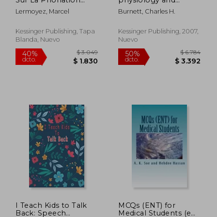
(1886) (en Francés)
diseases (en Inglés)
Lermoyez, Marcel
Burnett, Charles H.
Kessinger Publishing, Tapa
Kessinger Publishing, 2007,
Blanda, Nuevo
Nuevo
$ 4.192
$ 2.4
50%
40%
dcto.
dcto.
$ 2.096
$ 1.4
I Teach Kids to Talk
MCQs (ENT) for
Back: Speech
Medical Students (en