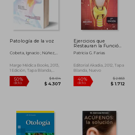
Patología de la voz
Ejercicios que
Restauran la Función
Vocal. Observaciones
Cobeta, Ignacio ; Núñez,
Patricia G. Farias
Clínicas
Faustino ; Fernández,
Secundino
Marge Médica Books, 2013,
Editorial Akadia, 2012, Tapa
1 Edición, Tapa Blanda,
Blanda, Nuevo
Nuevo
$ 8.614
$ 2.8
50%
40%
dcto.
dcto.
$ 4.307
$ 1.7