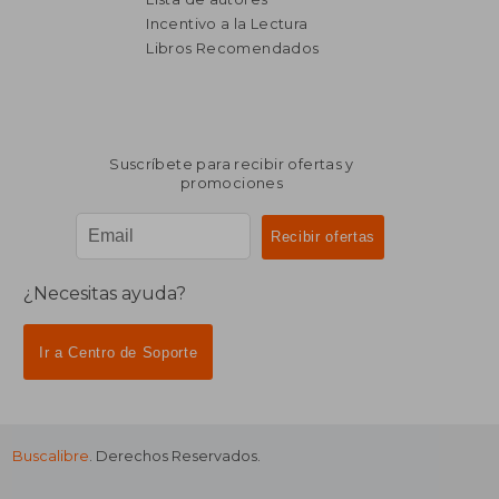
Incentivo a la Lectura
$ 20.364
$ 19.5
40%
50%
dcto.
dcto.
$ 12.218
$ 9.7
Libros Recomendados
Suscríbete para recibir ofertas y
promociones
¿Necesitas ayuda?
Ir a Centro de Soporte
Buscalibre
. Derechos Reservados.