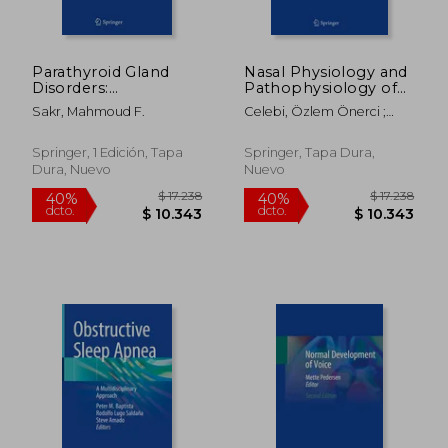
Parathyroid Gland
Nasal Physiology and
Disorders:
Pathophysiology of
Controversies and
Nasal Disorders (en
Sakr, Mahmoud F.
Celebi, Özlem Önerci ;
Debates (en Inglés)
Inglés)
Önerci, T. Metin
Springer, 1 Edición, Tapa
Springer, Tapa Dura,
Dura, Nuevo
Nuevo
$ 16.209
$ 16.2
40%
40%
dcto.
dcto.
$ 9.725
$ 9.7