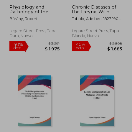
$ 2.618
$ 2.3
Physiology and
Chronic Diseases of
Pathology of the
the Larynx, With
Semicircular Canals:
Special Reference to
Bárány, Robert
Tobold, Adelbert 1827-1907
Being an Excerpt of
Laryngoscopic
; Beard, George Miller 1839-
the Clinical Studies of
Diagnosis and Local
1883
Dr. Robert Barany
Therapeutics (en
Legare Street Press, Tapa
Legare Street Press, Tapa
With Notes and
Inglés)
Dura, Nuevo
Blanda, Nuevo
Addenda Gathered
Fro (en Inglés)