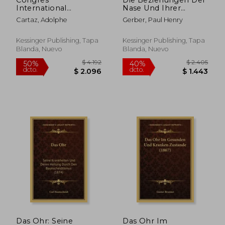
International
Nase Und Ihrer
D'Otologie Et De
Nebenraume Zum
Cartaz, Adolphe
Gerber, Paul Henry
Laryngologie Tenu A
Ubrigen Organismus:
Paris Du 16 Au 21
Akademische
Septembre 1889:
Antrittsvorlesung
Kessinger Publishing, Tapa
Kessinger Publishing, Tapa
Comptes Rendus Et
(1896) (en Alemán)
Blanda, Nuevo
Blanda, Nuevo
$ 2.931
$ 3.4
50%
50%
Memoires (1889) (en
dcto.
dcto.
$ 1.465
$ 1.7
Francés)
Das Ohr: Seine
Das Ohr Im