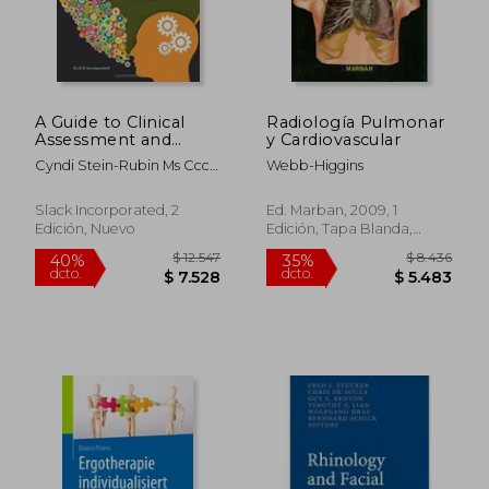
$ 2.004
$ 6.0
50%
35%
dcto.
dcto.
$ 1.002
$ 3.9
A Guide to Clinical
Radiología Pulmonar
Assessment and
y Cardiovascular
Professional Report
Cyndi Stein-Rubin Ms Ccc
Webb-Higgins
Writing in Speech-
Tssld-Slp Cta; Renee Fabus
Language Pathology
Phd Ccc-Slp Tshh
(en Inglés)
Slack Incorporated, 2
Ed. Marban, 2009, 1
Edición, Nuevo
Edición, Tapa Blanda,
Nuevo