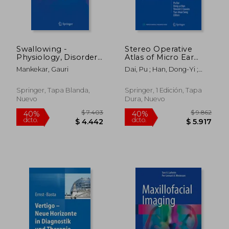
Swallowing -
Stereo Operative
$ 3.141
$ 15.
40%
40%
Physiology, Disorders,
Atlas of Micro Ear
dcto.
dcto.
$ 1.885
$ 9.3
Diagnosis and
Surgery (en Inglés)
Mankekar, Gauri
Dai, Pu ; Han, Dong-Yi ;
Therapy (en Inglés)
Cousins, Vincent C.
Springer, Tapa Blanda,
Springer, 1 Edición, Tapa
Nuevo
Dura, Nuevo