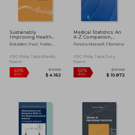
Sustainably
Medical Statistics: An
Improving Health
A-Z Companion,
Care: Creatively
Second Edition (en
Batalden, Paul ; Foster,
Pereira-Maxwell, Filomena
Linking Care
Inglés)
Tina
$ 10.364
$ 11.
40%
50%
Outcomes, System
dcto.
dcto.
$ 6.218
$ 5.6
Performance and
CRC Press, Tapa Blanda,
CRC Press, Tapa Dura,
Professional
Nuevo
Nuevo
Development (en
Inglés)