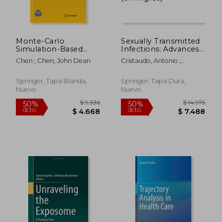
Monte-Carlo
Sexually Transmitted
Simulation-Based
Infections: Advances
Statistical Modeling
in Understanding and
Chen ; Chen, John Dean
Cristaudo, Antonio ;
(en Inglés)
Management (en
Giuliani, Massimo
Inglés)
Springer, Tapa Blanda,
Springer, Tapa Dura,
Nuevo
Nuevo
$ 13.565
$ 12.
50%
50%
dcto.
dcto.
$ 6.783
$ 6.0