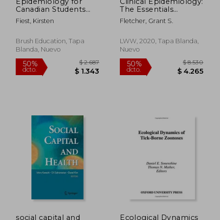
Epidemiology for
Clinical Epidemiology:
Canadian Students
The Essentials
Workbook (en Inglés)
(Lippincott Connect)
Fiest, Kirsten
Fletcher, Grant S.
(en Inglés)
Brush Education, Tapa
LWW, 2020, Tapa Blanda,
Blanda, Nuevo
Nuevo
$ 7.113
$ 6.2
50%
50%
dcto.
dcto.
$ 3.557
$ 3.1
social capital and
Ecological Dynamics