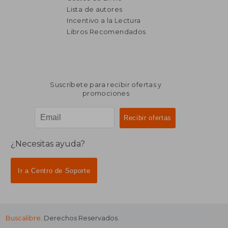
Lista de autores
Incentivo a la Lectura
$ 3.244
$ 3.4
50%
40%
dcto.
dcto.
Libros Recomendados
$ 1.622
$ 2.0
Suscríbete para recibir ofertas y
promociones
¿Necesitas ayuda?
Ir a Centro de Soporte
Buscalibre
. Derechos Reservados.