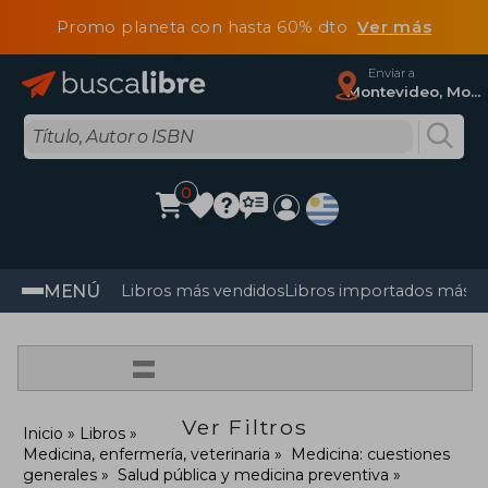
Promo planeta con hasta 60% dto
Ver más
Enviar a
Montevideo, Montevideo
0
MENÚ
Libros más vendidos
Libros importados más v
=
Ver Filtros
Inicio
Libros
Medicina, enfermería, veterinaria
Medicina: cuestiones
generales
Salud pública y medicina preventiva