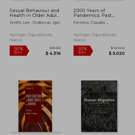
Sexual Behaviour and
2000 Years of
$ 12.860
$ 8.
50%
50%
Health in Older Adults
Pandemics: Past,
dcto.
dcto.
$ 6.430
$ 4.0
(en Inglés)
Present, and Future
Smith, Lee ; Grabovac, Igor
Ferreira, Claudia ;
(en Inglés)
Doursout, Marie-Françoise
J. ; Balingit, Joselito S.
Springer, Tapa Blanda,
Springer, Tapa Blanda,
Nuevo
Nuevo