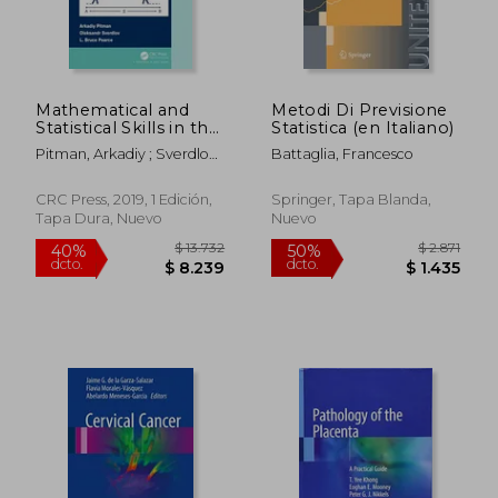
Mathematical and
Metodi Di Previsione
Statistical Skills in the
Statistica (en Italiano)
Biopharmaceutical
Pitman, Arkadiy ; Sverdlov,
Battaglia, Francesco
Industry: A Pragmatic
Oleksandr ; Pearce, L.
Approach (en Inglés)
Bruce
CRC Press, 2019, 1 Edición,
Springer, Tapa Blanda,
Tapa Dura, Nuevo
Nuevo
$ 6.936
$ 21.7
40%
50%
dcto.
dcto.
$ 4.162
$ 10.8