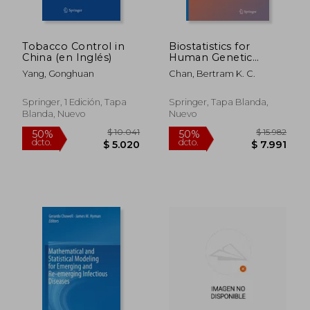
Tobacco Control in
Biostatistics for
China (en Inglés)
Human Genetic
Epidemiology (en
Yang, Gonghuan
Chan, Bertram K. C.
Inglés)
Springer, 1 Edición, Tapa
Springer, Tapa Blanda,
Blanda, Nuevo
Nuevo
$ 11.753
$ 8.
50%
50%
dcto.
dcto.
$ 5.876
$ 4.3