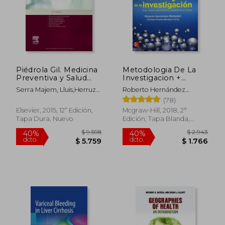
$ 1.856
$ 2.9
45%
40%
dcto.
dcto.
$ 1.021
$ 1.7
Piédrola Gil. Medicina
Metodologia De La
Preventiva y Salud
Investigacion +
Pública - 12ª Edición
Connect
Serra Majem, Lluis,Herruzo
Roberto Hernández
Cabrera, Rafael,Bolúmar
Sampieri
(78)
Montrull,
Elsevier, 2015, 12ª Edición,
Mcgraw-Hill, 2018, 2°
Francisco,Delgado
Tapa Dura, Nuevo
Edición, Tapa Blanda,
Rodríguez, Miguel,Gestal
Nuevo
Otero, Juan
Jesús,Fernandez-Crehuet,
Joaquín