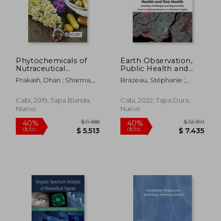
$ 7.926
$ 3.3
50%
40%
dcto.
dcto.
$ 3.963
$ 2.0
Phytochemicals of
Earth Observation,
Nutraceutical
Public Health and
Importance (en
One Health: Activities,
Prakash, Dhan ; Sharma,
Brazeau, Stéphanie ;
Inglés)
Challenges and
Girish
Ogden, Nicholas H.
Opportunities (en
Inglés)
Cabi, 2019, Tapa Blanda,
Cabi, 2022, Tapa Dura,
Nuevo
Nuevo