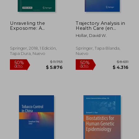
Unraveling the
Trajectory Analysis in
Exposome: A
Health Care (en
Practical View (en
Inglés)
Hollar, David W.
Inglés)
Springer, 2018, 1 Edición,
Springer, Tapa Blanda,
Tapa Dura, Nuevo
Nuevo
$ 9.336
$ 14.9
50%
50%
dcto.
dcto.
$ 4.668
$ 7.4