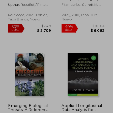
(en Inglés)
Upshur, Ross (Edt)/ Pinto,
Fitzmaurice, Garrett M. ;
Andrew (Edt)
Laird, Nan M. ; Ware, James
H.
Routledge, 2012, 1 Edición,
Wiley, 2010, Tapa Dura,
Tapa Blanda, Nuevo
Nuevo
$ 8.631
$ 20.7
50%
50%
dcto.
dcto.
$ 4.316
$ 10.3
Emerging Biological
Applied Longitudinal
Threats: A Reference
Data Analysis for