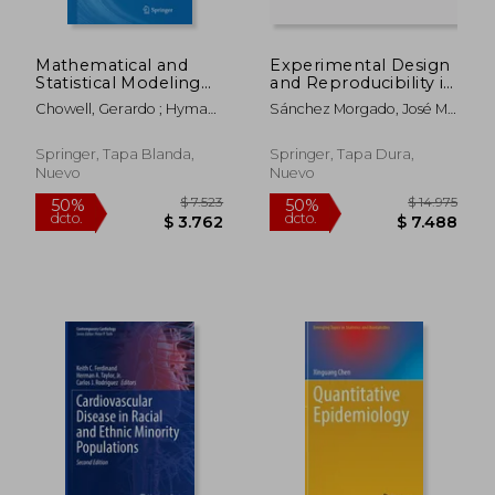
Mathematical and
Experimental Design
Statistical Modeling
and Reproducibility in
for Emerging and Re-
Preclinical Animal
Chowell, Gerardo ; Hyman,
Sánchez Morgado, José M. ;
Emerging Infectious
Studies (en Inglés)
James M.
Brønstad, Aurora
Diseases (en Inglés)
Springer, Tapa Blanda,
Springer, Tapa Dura,
Nuevo
Nuevo
$ 10.041
$ 15.9
50%
50%
dcto.
dcto.
$ 5.020
$ 7.9