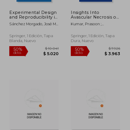
$ 7.523
$ 14.9
50%
50%
dcto.
dcto.
$ 3.762
$ 7.4
Experimental Design
Insights Into
and Reproducibility in
Avascular Necrosis of
Preclinical Animal
the Femoral Head:
Sánchez Morgado, José M. ;
Kumar, Prasoon ;
Studies (en Inglés)
Learning for the
Brønstad, Aurora
Aggarwal, Sameer ;
Trainees and
Kumar, Vishal
Professionals (en
Springer, 1 Edición, Tapa
Springer, 1 Edición, Tapa
Inglés)
Blanda, Nuevo
Dura, Nuevo