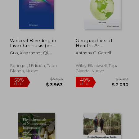
$ 9.598
$ 2.9
40%
40%
dcto.
dcto.
$ 5.759
$ 1.7
Variceal Bleeding in
Geographies of
Liver Cirrhosis (en
Health: An
Inglés)
Introduction
Guo, Xiaozhong ; Qi,
Anthony C. Gatrell
Xingshun
Springer, 1 Edición, Tapa
Wiley-Blackwell, Tapa
Blanda, Nuevo
Blanda, Nuevo