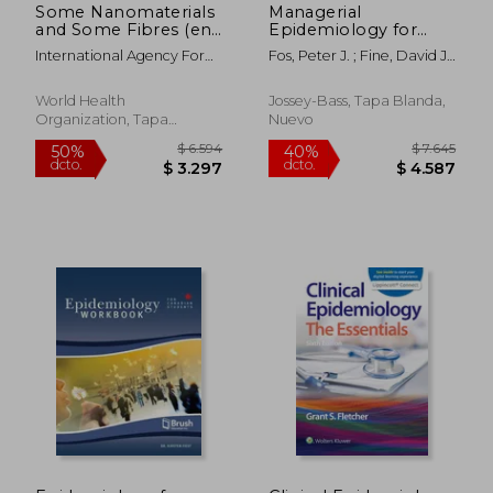
Some Nanomaterials
Managerial
and Some Fibres (en
Epidemiology for
Inglés)
Health Care
International Agency For
Fos, Peter J. ; Fine, David J.
Organizations (en
Research On Can
; Zúniga, Miguel A.
Inglés)
World Health
Jossey-Bass, Tapa Blanda,
Organization, Tapa
Nuevo
Blanda, Nuevo
$ 11.092
$ 12.7
40%
40%
dcto.
dcto.
$ 6.655
$ 7.6