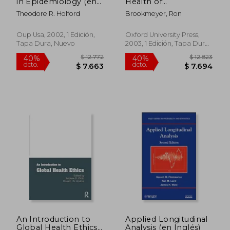
in Epidemiology (en
Health of
Inglés)
Populations:
Theodore R. Holford
Brookmeyer, Ron
Statistical Principles
and Methods for
Public Health
Oup Usa, 2002, 1 Edición,
Oxford University Press,
Surveillance (en
Tapa Dura, Nuevo
2003, 1 Edición, Tapa Dura,
Inglés)
Nuevo
$ 2.687
$ 8.5
50%
50%
dcto.
dcto.
$ 1.343
$ 4.2
An Introduction to
Applied Longitudinal
Global Health Ethics
Analysis (en Inglés)