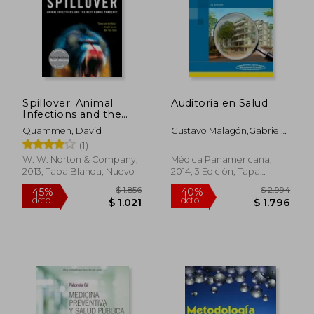
Spillover: Animal
Auditoria en Salud
Infections and the
Next Human
Quammen, David
Gustavo Malagón,Gabriel
Pandemic (en Inglés)
Pontón,Jairo Reynales
(1)
W. W. Norton & Company,
Médica Panamericana,
2013, Tapa Blanda, Nuevo
2014, 3 Edición, Tapa
Blanda, Nuevo