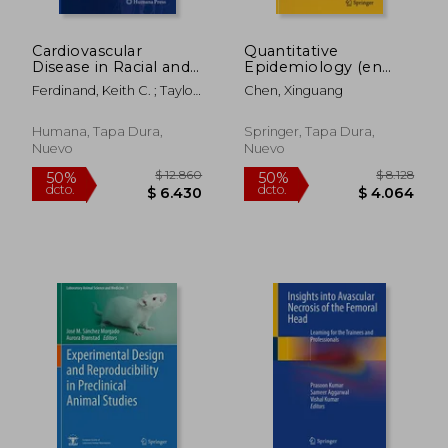
Cardiovascular
Quantitative
Disease in Racial and
Epidemiology (en
Ethnic Minority
Inglés)
Ferdinand, Keith C. ; Taylor
Chen, Xinguang
Populations (en
Jr, Herman A. ; Rodriguez,
Inglés)
Carlos J.
Humana, Tapa Dura,
Springer, Tapa Dura,
Nuevo
Nuevo