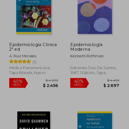
Epidemiologia Clinica
Epidemiología
2ª ed
Moderna
A. Ruiz Morales
Kenneth Rothman
(1)
Médica Panamericana,
Ediciones Díaz De Santos,
Tapa Blanda, Nuevo
1987, 1 Edición, Tapa
Blanda, Nuevo
$ 4.093
$ 4.4
40%
40%
dcto.
dcto.
$ 2.456
$ 2.6