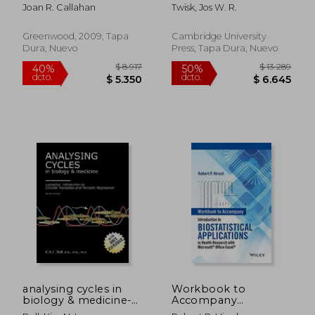
Guide (en Inglés)
Medical Science: A
Joan R. Callahan
Twisk, Jos W. R.
Practical Guide (en
Inglés)
Greenwood, 2009, Tapa
Cambridge University
Dura, Nuevo
Press, Tapa Dura, Nuevo
$ 12.772
$ 12.8
40%
40%
dcto.
dcto.
$ 7.663
$ 7.6
analysing cycles in
Workbook to
biology & medicine-a
Accompany
practical introduction
Introduction to