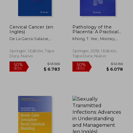
Cervical Cancer (en
Pathology of the
Inglés)
Placenta: A Practical
Guide (en Inglés)
De La Garza-Salazar,
Khong, T. Yee ; Mooney,
Jaime G. ; Morales-
Eoghan E. ; Nikkels, Peter
Vásquez, Flavia ; Meneses-
G. J.
Springer, 1 Edición, Tapa
Springer, 2018, 1 Edición,
Garcia, Abelardo
Dura, Nuevo
Tapa Dura, Nuevo
$ 13.732
$ 2.
40%
50%
dcto.
dcto.
$ 8.239
$ 1.4