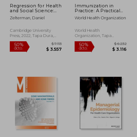
Regression for Health
Immunization in
and Social Science:
Practice: A Practical
Applied Linear
Guide for Health Staff
Zelterman, Daniel
World Health Organization
Models with R (en
(en Inglés)
Inglés)
Cambridge University
World Health
Press, 2022, Tapa Dura,
Organization, Tapa
$ 8.631
$ 10.0
50%
50%
Nuevo
Blanda, Nuevo
dcto.
dcto.
$ 4.316
$ 5.0