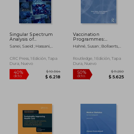
Singular Spectrum
Vaccination
$ 9.188
$ 12.
40%
40%
Analysis of
Programmes:
dcto.
dcto.
$ 5.513
$ 7.4
Biomedical Signals
Epidemiology,
Sanei, Saeid ; Hassani,
Hahné, Susan ; Bollaerts,
(en Inglés)
Monitoring,
Hossein
Kaatje ; Farrington, Paddy
Evaluation (en Inglés)
CRC Press, 1 Edición, Tapa
Routledge, 1 Edición, Tapa
Dura, Nuevo
Dura, Nuevo