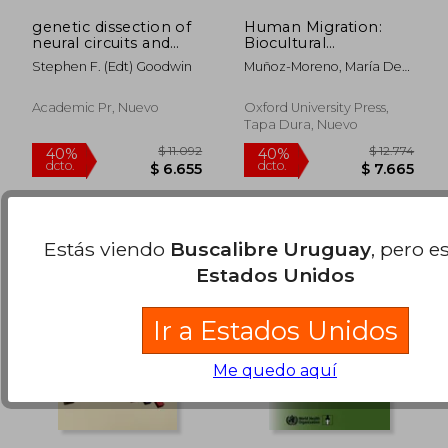
genetic dissection of
Human Migration:
neural circuits and
Biocultural
behavior
Perspectives (en
Stephen F. (edt) Goodwin
Muñoz-Moreno, María De
Inglés)
Lourdes ; Crawford,
$ 10.041
$ 7.9
50%
50%
Michael H.
dcto.
dcto.
$ 5.020
$ 3.9
Academic Pr, Nuevo
Oxford University Press,
Tapa Dura, Nuevo
Estás viendo
Buscalibre Uruguay
, pero e
Estados Unidos
Ir a Estados Unidos
Me quedo aquí