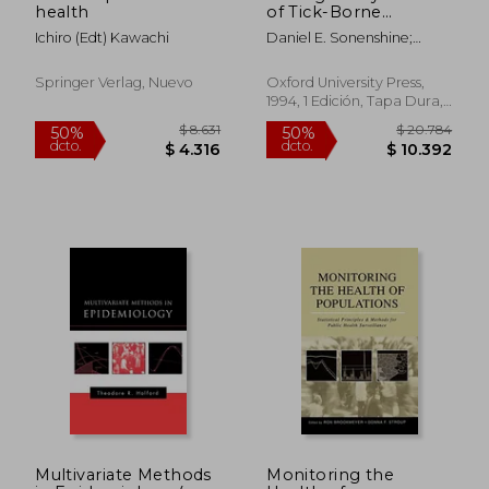
health
of Tick-Borne
Zoonoses (en Inglés)
Ichiro (edt) Kawachi
Daniel E. Sonenshine;
Thomas N. Mather
Springer Verlag, Nuevo
Oxford University Press,
1994, 1 Edición, Tapa Dura,
Nuevo
$ 6.594
$ 7.6
50%
40%
dcto.
dcto.
$ 3.297
$ 4.5
Multivariate Methods
Monitoring the