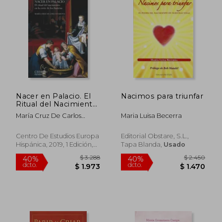
dcto.
dcto.
$ 6.344
$ 1.2
Nacer en Palacio. El
Nacimos para triunfar
Ritual del Nacimiento
en la Corte de los
María Cruz De Carlos
Maria Luisa Becerra
Austrias
Varona
Centro De Estudios Europa
Editorial Obstare, S.L.,
Hispánica, 2019, 1 Edición,
Tapa Blanda,
Usado
Libro De Cartón, Nuevo