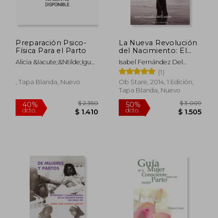
Preparación Psico-
La Nueva Revolución
Física Para el Parto
del Nacimiento: El
Camino Hacia un
Alicia &Iacute;&Ntilde;Iguez
Isabel Fernández Del
Nuevo Paradigma
$ 1.773
$ 1.
Rodr&Iacute;Guez;
Castillo
40%
40%
(1)
dcto.
dcto.
Mar&Iacute;A De La Salud
$ 1.064
$ 1.0
, Tapa Blanda, Nuevo
Ob Stare, 2014, 1 Edición,
Falc&Oacute; Lorente
Tapa Blanda, Nuevo