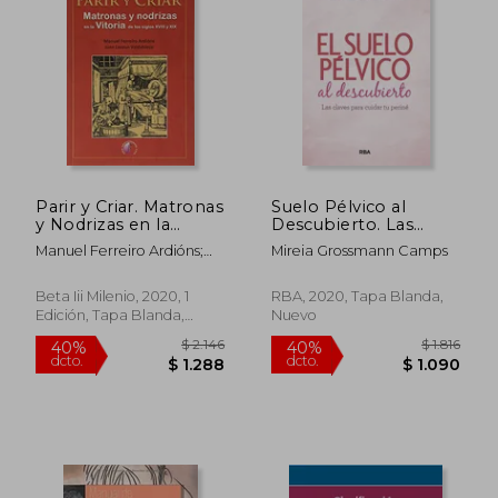
$ 2.034
$ 2.5
40%
50%
dcto.
dcto.
$ 1.220
$ 1.2
Parir y Criar. Matronas
Suelo Pélvico al
y Nodrizas en la
Descubierto. Las
Vitoria de los Siglos
Claves Para Cuidar tu
Manuel Ferreiro Ardións;
Mireia Grossmann Camps
Xviii y xix
Periné: Las Claves
Juan Lezaun Valdubieco
(Investigación)
Para Cuidar tu Periné
(Práctica)
Beta Iii Milenio, 2020, 1
RBA, 2020, Tapa Blanda,
Edición, Tapa Blanda,
Nuevo
Nuevo