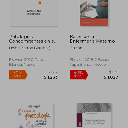
Patologías
Bases de la
Concomitantes en el
Enfermería Materno-
Embarazo, 1e
Infantil - 2ª Edición
Helen Baston Ba(Hons)
Baston
Mmedsci Phd Pgdiped
Adm Rn Rm
Elsevier, 2020, Tapa
Elsevier, 2018, 2 Edición,
Blanda, Nuevo
Tapa Blanda, Nuevo
$ 1.761
$ 1.
30%
40%
dcto.
dcto.