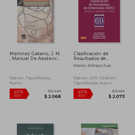
$ 3.288
$ 2.4
40%
40%
dcto.
dcto.
$ 1.973
$ 1.4
Martinez Galiano, J. M.
Clasificación de
, Manual De Asistencia
Resultados de
Al Parto + Acceso
Enfermería (Noc)
Marion Johnson,Sue
Online © 2013
Moorhead,Meridean Maas
Elsevier, Tapa Blanda,
Elsevier, 2013, 5 Edición,
Nuevo
Tapa Blanda, Nuevo