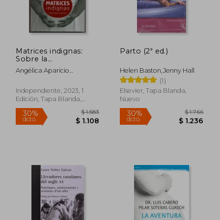
$ 949
$ 1.
40%
30%
dcto.
dcto.
$ 569
$ 1.0
Matrices indignas:
Parto (2ª ed.)
Sobre la
anticoncepción
Angélica Aparicio
Helen Baston,Jenny Hall
forzada contra
Saavedra
(1)
mujeres racializadas
en México. Un
Independiente, 2023, 1
Elsevier, Tapa Blanda,
acercamiento
Edición, Tapa Blanda,
Nuevo
histórico-filosófico.
Nuevo