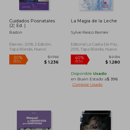
Cuidados Posnatales
La Magia de la Leche
(2¦ Ed. )
Baston
Sylvie Riesco Bernier
Elsevier, 2018, 2 Edición,
Editorial La Casita De Paz,
Tapa Blanda, Nuevo
2015, Tapa Blanda, Nuevo
$ 1.150
$ 2.
15%
40%
dcto.
dcto.
$ 978
$ 1.2
Disponible
Usado
en Buen Estado a
$ 396
.
Comprar Usado