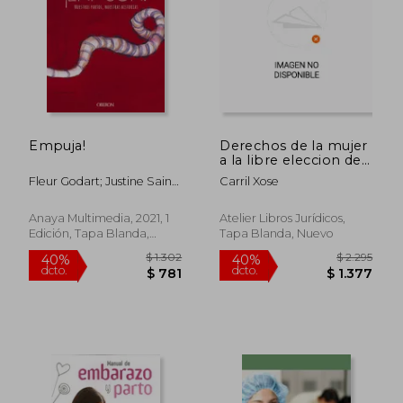
Empuja!
Derechos de la mujer
a la libre eleccion de
las circunstanci
Fleur Godart; Justine Saint-
Carril Xose
L&Ocirc;
$ 3.446
$ 3.4
40%
40%
Anaya Multimedia, 2021, 1
Atelier Libros Jurídicos,
dcto.
dcto.
$ 2.068
$ 2.0
Edición, Tapa Blanda,
Tapa Blanda, Nuevo
Nuevo