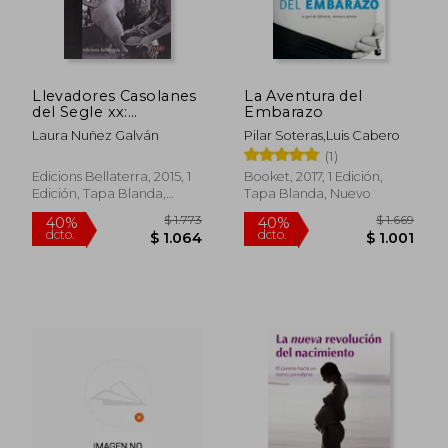
Llevadores Casolanes
La Aventura del
$ 1.583
$ 1.
30%
30%
del Segle xx:
Embarazo
dcto.
dcto.
$ 1.108
$ 1.2
Pràctiques,
Laura Nuñez Galván
Pilar Soteras,Luis Cabero
Coneixements i
(1)
Vivencies (Sgu) (en
Catalán)
Edicions Bellaterra, 2015, 1
Booket, 2017, 1 Edición,
Edición, Tapa Blanda,
Tapa Blanda, Nuevo
Nuevo