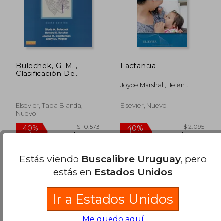
Bulechek, G. M. ,
Lactancia
Clasificación De
Intervenciones De
Joyce Marshall,Helen
Enfermería (Nic) 6 Ed.
Baston
© 2013
Elsevier, Tapa Blanda,
Elsevier, Nuevo
Nuevo
Disponible
Usado
Estás viendo
Buscalibre Uruguay
, pero
en Buen Estado a
$ 1.286
estás en
Estados Unidos
.
Comprar Usado
$ 3.080
$ 4.
40%
40%
Ir a Estados Unidos
dcto.
dcto.
$ 1.848
$ 2.7
Me quedo aquí