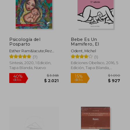
Psicología del
Bebe Es Un
Posparto
Mamifero, El
Esther Ram&Iacute;Rez
Odent, Michel
Matos
(7)
(1)
Sintesis, 2020, 1 Edición,
Ediciones Obelisco, 2016, 5
Tapa Blanda, Nuevo
Edición, Tapa Blanda,
Nuevo
$ 3.368
$ 1.0
40%
15%
dcto.
dcto.
$ 2.021
$ 9