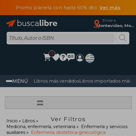
Promo planeta con hasta 60% dto
Ver más
Enviar a
Montevideo, Montevideo
0
MENÚ
Libros más vendidos
Libros importados más v
=
Ver Filtros
Inicio
Libros
Medicina, enfermería, veterinaria
Enfermería y servicios
auxiliares
Enfermería obstétrica-ginecológica