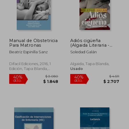
Manual de Obstetricia
Adiós cigüeña
Para Matronas
(Algaida Literaria -
Questiones)
Beatriz Espinilla Sanz
Soledad Galán
Difacil Ediciones, 2016, 1
Algaida, Tapa Blanda,
Edición, Tapa Blanda,
Usado
Nuevo
$ 1.766
$ 2.1
30%
40%
dcto.
dcto.
$ 1.236
$ 1.2