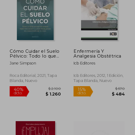
Cómo Cuidar el Suelo
Enfermería Y
Pélvico: Todo lo que
Analgesia Obstétrica
$ 2.146
$ 1.
40%
40%
Necesitas Saber Para
Jane Simpson
Icb Editores
dcto.
dcto.
$ 1.288
$ 1.0
Prevenir y Curar
Problemas en Cada
Etapa de tu Vida
Roca Editorial, 2021, Tapa
Icb Editores, 2012, 1 Edición,
(Now Age)
Blanda, Nuevo
Tapa Blanda, Nuevo