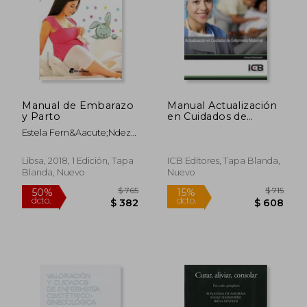
Manual de Embarazo
Manual Actualización
y Parto
en Cuidados de
Enfermería Maternal
Estela Fern&Aacute;Ndez-
Davila Vega
Libsa, 2018, 1 Edición, Tapa
ICB Editores, Tapa Blanda,
Blanda, Nuevo
Nuevo
$ 2.100
$ 5
40%
15%
dcto.
dcto.
$ 1.260
$ 4