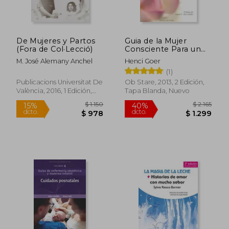
De Mujeres y Partos
Guia de la Mujer
(Fora de Col·Lecció)
Consciente Para un
Parto Mejor
M. José Alemany Anchel
Henci Goer
(1)
Publicacions Universitat De
Ob Stare, 2013, 2 Edición,
València, 2016, 1 Edición,
Tapa Blanda, Nuevo
$ 2.350
$ 3.0
40%
50%
Tapa Blanda, Nuevo
dcto.
dcto.
$ 1.410
$ 1.5