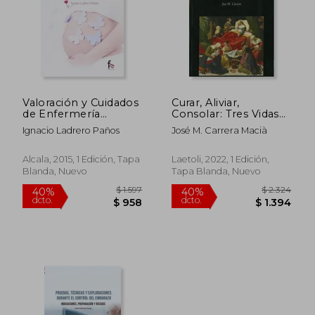
Valoración y Cuidados
Curar, Aliviar,
de Enfermería
Consolar: Tres Vidas
Obstétrico-
Ejemplares.
Ignacio Ladrero Paños
José M. Carrera Macià
Ginecológica
Bonanada de
Alboraia, Ignaz
Semmelweis e Irene
Alcala, 2015, 1 Edición, Tapa
Laetoli, 2022, 1 Edición,
Sendler
Blanda, Nuevo
Tapa Blanda, Nuevo
$ 1.302
$ 2.2
40%
40%
dcto.
dcto.
$ 781
$ 1.3