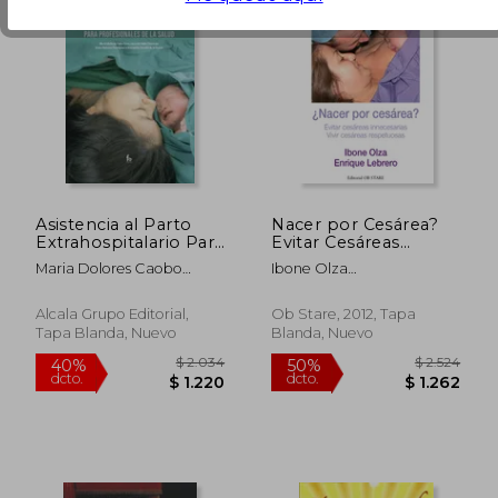
Asistencia al Parto
Nacer por Cesárea?
Extrahospitalario Para
Evitar Cesáreas
Profesionales de la
Innecesarias. Vivir
Maria Dolores Caobo
Ibone Olza
Salud
Cesáreas
Cano; Lara Del Valle
Fernández,Enrique
Respetuosas
Clemente; Gema Rabanal
Lebrero Martínez
Alcala Grupo Editorial,
Ob Stare, 2012, Tapa
Rodriguez; Alexandra
Tapa Blanda, Nuevo
Blanda, Nuevo
Zorrilla De La Fuenete
$ 10.573
$ 2.0
40%
40%