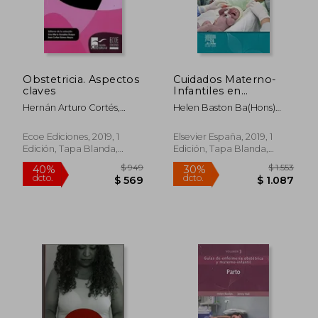
$ 1.286
$ 2.
50%
40%
dcto.
dcto.
$ 643
$ 1.7
Obstetricia. Aspectos
Cuidados Materno-
claves
Infantiles en
Emergencias: Guías
Hernán Arturo Cortés,
Helen Baston Ba(Hons)
de Enfermería
Jader De Jesús Gómez,
Mmedsci Phd Pgdiped
Obstétrica y
Jorge Hernán Gutiérrez
Adm Rn Rm; Jennifer Hall
Materno-Infantil
Ecoe Ediciones, 2019, 1
Elsevier España, 2019, 1
Edd Msc Rn Rm Adm
Edición, Tapa Blanda,
Edición, Tapa Blanda,
Pgdip(He) Sfhea Frcm
Nuevo
Nuevo