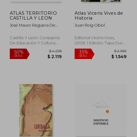
$ 5.585
$ 2.9
50%
50%
dcto.
dcto.
$ 2.792
$ 1.4
ATLAS TERRITORIO
Atlas Vicens Vives de
CASTILLA Y LEON
Historia
José Mauro Reguera De
Juan Roig Obiol
Castro,guillermo Ramírez
Estévez
Castilla Y León. Consejería
Editorial Vicens Vives,
De Educación Y Cultura,
2008, 1 Edición, Tapa Dura,
Tapa Dura, Nuevo
Usado