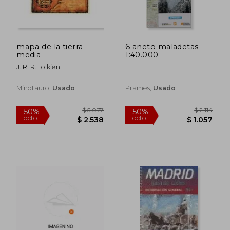
mapa de la tierra
6 aneto maladetas
media
1:40.000
J. R. R. Tolkien
Minotauro,
Usado
Prames,
Usado
$ 1.814
$ 1.
50%
50%
dcto.
dcto.
$ 907
$ 9