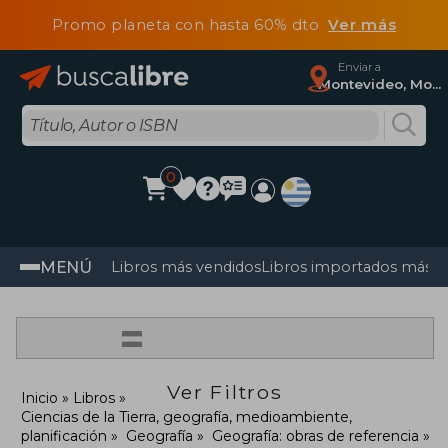
Promo planeta con hasta 60% dto
Ver más
Enviar a
Montevideo, Montevideo
0
MENÚ
Libros más vendidos
Libros importados más v
=
Ver Filtros
Inicio
Libros
Ciencias de la Tierra, geografía, medioambiente,
planificación
Geografía
Geografía: obras de referencia