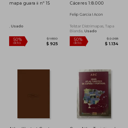
mapa guara ii nº 15
Cáceres 1:8.000
Felip Garcia I Acon
,
Usado
Telstar Distrimapas, Tapa
Blanda,
Usado
$ 1.814
$ 8.0
50%
50%
dcto.
dcto.
$ 907
$ 4.0