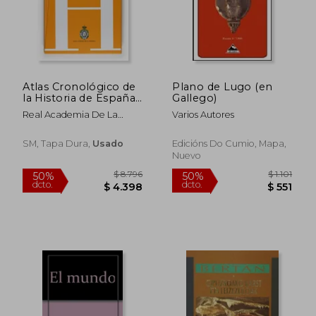
$ 2.374
$ 2.6
50%
50%
dcto.
dcto.
$ 1.187
$ 1.3
Atlas Cronológico de
Plano de Lugo (en
la Historia de España:
Gallego)
ACHE
Real Academia De La
Varios Autores
Historia
SM, Tapa Dura,
Usado
Edicións Do Cumio, Mapa,
Nuevo