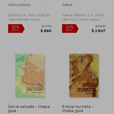
Varios Autores
Salvat
Diafora S.A., 1979, 1 Edición,
Salvat Editores, S.A., 2000,
Tapa Blanda, Nuevo
Libro De Cartón, Nuevo
$ 1.823
$ 2.
50%
50%
dcto.
dcto.
$ 911
$ 1.4
Sierra salvada - mapa-
Entzia iturrieta -
guia
mapa-guia