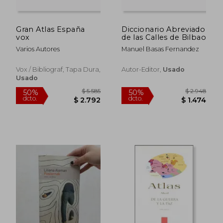
Gran Atlas España
Diccionario Abreviado
vox
de las Calles de Bilbao
Varios Autores
Manuel Basas Fernandez
Vox / Bibliograf, Tapa Dura,
Autor-Editor,
Usado
Usado
$ 1.814
$ 3.7
50%
50%
dcto.
dcto.
$ 907
$ 1.8