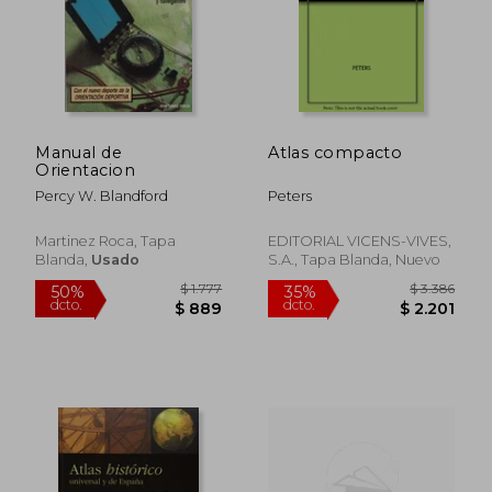
$ 3.107
$ 1.
50%
50%
dcto.
dcto.
$ 1.554
$ 6
Manual de
Atlas compacto
Orientacion
Percy W. Blandford
Peters
Martinez Roca, Tapa
EDITORIAL VICENS-VIVES,
Blanda,
Usado
S.A., Tapa Blanda, Nuevo