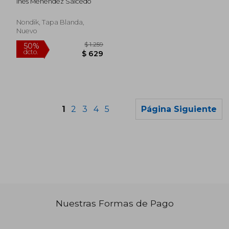
Ines Menendez Salcedo
Nondik, Tapa Blanda,
Nuevo
1
2
3
4
5
Página Siguiente
Nuestras Formas de Pago
$ 1.773
$ 5.6
50%
50%
dcto.
dcto.
$ 886
$ 2.8