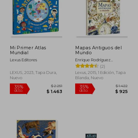
Mi Primer Atlas
Mapas Antiguos del
Mundial
Mundo
Lexus Editores
Enrique Rodríguez
González
(2)
LEXUS, 2023, Tapa Dura,
Lexus, 2015, 1 Edición, Tapa
Nuevo
Blanda, Nuevo
$ 2.251
$ 1.4
35%
35%
dcto.
dcto.
$ 1.463
$ 9