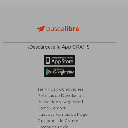
$ 1.259
$ 1.
50%
50%
dcto.
dcto.
$ 629
$ 6
¡Descárgate la App GRATIS!
Términos y Condiciones
Políticas de Devolución
Privacidad y Seguridad
Cómo Comprar
Nuestras Formas de Pago
Opiniones de Clientes
Costos de Envío