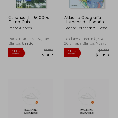
Canarias (1: 250000):
Atlas de Geografía
Plano Guia
Humana de España
Varios Autores
Gaspar Fernandez Cuesta
RACC EDICIONS 62, Tapa
Ediciones Paraninfo, S.A,
Blanda,
Usado
2019, Tapa Blanda, Nuevo
$ 1.902
$ 1.
50%
50%
dcto.
dcto.
$ 951
$ 9