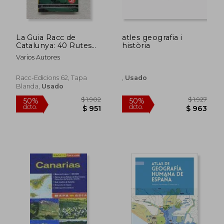
La Guia Racc de
atles geografia i
Catalunya: 40 Rutes
història
per Recorrer
Varios Autores
Catalunya en cot xe
Racc-Edicions 62, Tapa
,
Usado
Blanda,
Usado
$ 2.206
$ 2.0
50%
50%
dcto.
dcto.
$ 1.103
$ 1.0