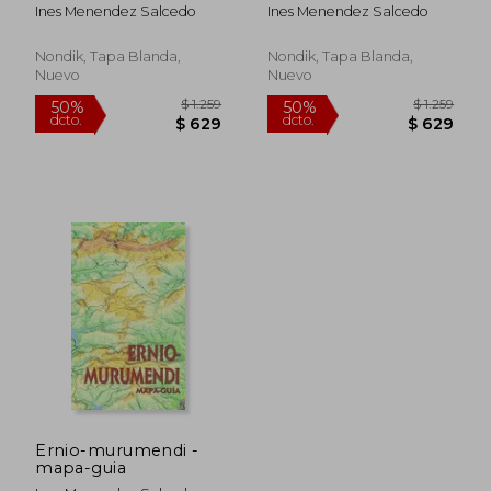
Ines Menendez Salcedo
Ines Menendez Salcedo
Nondik, Tapa Blanda,
Nondik, Tapa Blanda,
Nuevo
Nuevo
$ 1.171
$ 1.
35%
50%
dcto.
dcto.
$ 761
$ 5
Ernio-murumendi -
mapa-guia