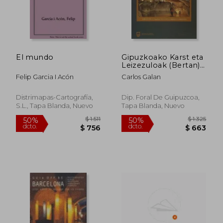
El mundo
Gipuzkoako Karst eta
$ 8.796
$ 1.
50%
50%
Leizezuloak (Bertan)
dcto.
dcto.
$ 4.398
$ 5
(en Euskera)
Felip Garcia I Acón
Carlos Galan
Distrimapas-Cartografía,
Dip. Foral De Guipuzcoa,
S.L., Tapa Blanda, Nuevo
Tapa Blanda, Nuevo