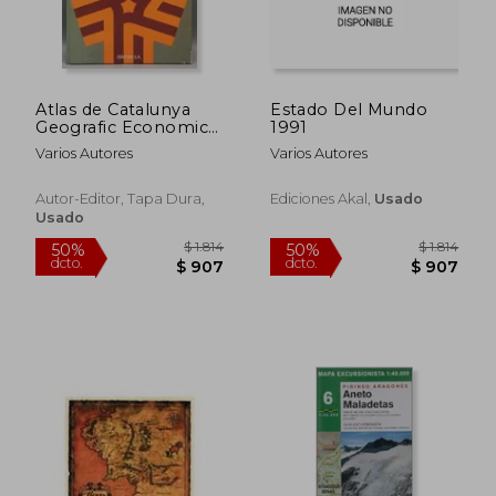
Atlas de Catalunya
Estado Del Mundo
Geografic Economic
1991
Historic
Varios Autores
Varios Autores
Autor-Editor, Tapa Dura,
Ediciones Akal,
Usado
Usado
$ 1.814
$ 1.
50%
50%
dcto.
dcto.
$ 907
$ 9