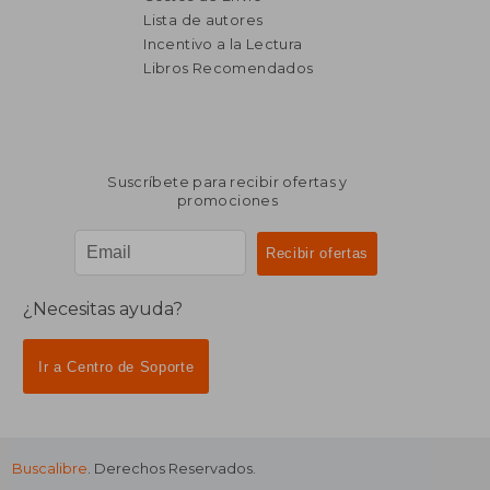
Lista de autores
Incentivo a la Lectura
$ 1.259
50%
dcto.
Libros Recomendados
$ 629
Suscríbete para recibir ofertas y
promociones
¿Necesitas ayuda?
Ir a Centro de Soporte
Buscalibre
. Derechos Reservados.