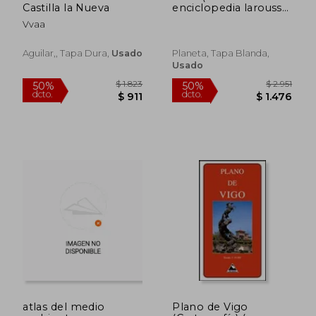
Castilla la Nueva
enciclopedia larousse;
(13))
Vvaa
Aguilar,, Tapa Dura,
Usado
Planeta, Tapa Blanda,
Usado
$ 1.850
$ 2.2
50%
50%
dcto.
dcto.
$ 925
$ 1.1
atlas del medio
Plano de Vigo