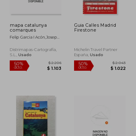
mapa catalunya
Guia Calles Madrid
comarques
Firestone
Felip Garcia I Acón,josep
Nin I Català
Distrimapas-Cartografía,
Michelin Travel Partner
S.l.,
Usado
España,
Usado
$ 5.077
$ 2.
50%
50%
dcto.
dcto.
$ 2.538
$ 1.0