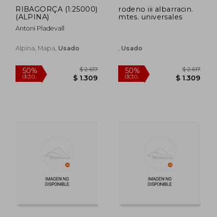
RIBAGORÇA (1:25000)
rodeno iii albarracin.
(ALPINA)
mtes. universales
Antoni Pladevall
Alpina, Mapa,
Usado
,
Usado
$ 1.259
$ 1.
50%
50%
dcto.
dcto.
$ 629
$ 5