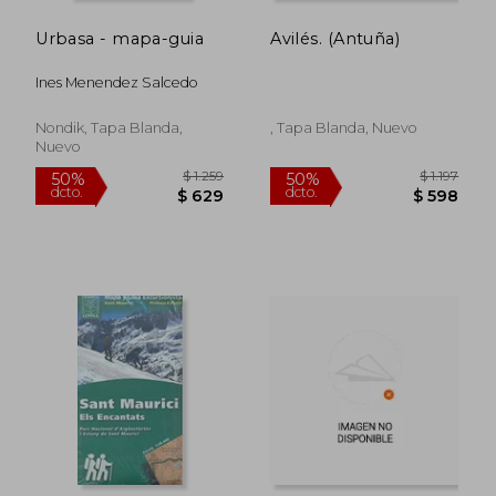
Urbasa - mapa-guia
Avilés. (Antuña)
$ 1.080
$ 1.
40%
50%
dcto.
dcto.
$ 648
$ 9
Ines Menendez Salcedo
Nondik, Tapa Blanda,
, Tapa Blanda, Nuevo
Nuevo