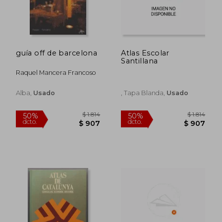
guía off de barcelona
Atlas Escolar
Santillana
Raquel Mancera Francoso
$ 1.511
$ 1.
50%
50%
dcto.
dcto.
$ 756
$ 6
Alba,
Usado
, Tapa Blanda,
Usado