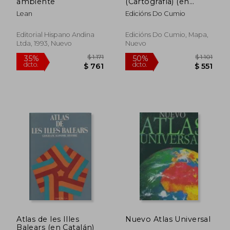
ambiente
(Cartografía) (en
Gallego)
Lean
Edicións Do Cumio
Editorial Hispano Andina
Edicións Do Cumio, Mapa,
Ltda, 1993, Nuevo
Nuevo
$ 1.814
$ 1.
50%
50%
dcto.
dcto.
$ 907
$ 9
Atlas de les Illes
Nuevo Atlas Universal
Balears (en Catalán)