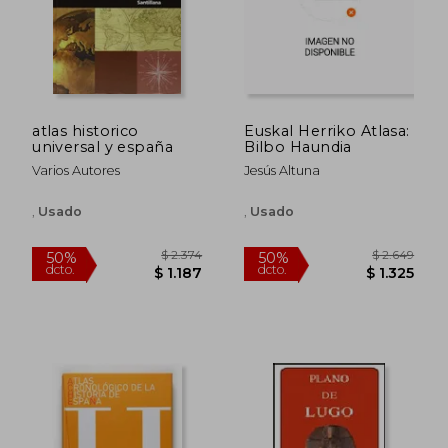
$ 1.777
$ 3.3
50%
35%
dcto.
dcto.
$ 889
$ 2.2
atlas historico
Euskal Herriko Atlasa:
universal y españa
Bilbo Haundia
Varios Autores
Jesús Altuna
,
Usado
,
Usado