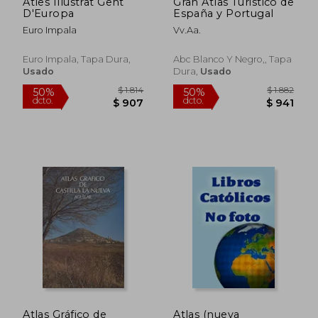
Atles Illustrat Gent
Gran Atlas Turistico de
D'Europa
España y Portugal
Euro Impala
Vv.Aa.
Euro Impala, Tapa Dura,
Abc Blanco Y Negro,, Tapa
Usado
Dura,
Usado
$ 2.617
$ 2.
50%
50%
dcto.
dcto.
$ 1.309
$ 1.3
Atlas Gráfico de
Atlas (nueva