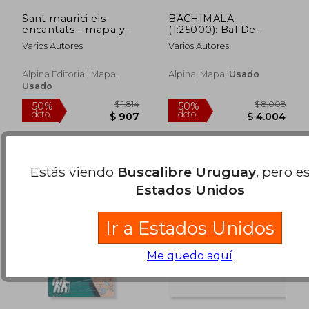
Sant maurici els
BACHIMALA
encantats - mapa y
(1:25000): Bal De
guia 1:25000: Els
Chistau (ALPINA)
Varios Autores
Varios Autores
Encantats PN
$ 4.238
$ 2.3
50%
35%
D'Aiguestortes (Mapa
dcto.
dcto.
$ 2.119
$ 1.5
Y Guia Excursionista)
Alpina Editorial, Mapa,
Alpina, Mapa,
Usado
Usado
Estás viendo
Buscalibre Uruguay
, pero e
Estados Unidos
Ir a Estados Unidos
Me quedo aquí