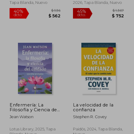
Tapa Blanda, Nuevo
2026, Tapa Blanda, Nuevo
$ 2.058
$ 1.9
45%
50%
dcto.
dcto.
$ 1.132
$ 9
Enfermería: La
La velocidad de la
Filosofía y Ciencia de
confianza
Cuidado (Edición
Jean Watson
Stephen R. Covey
Revisada)
Lotus Library, 2025, Tapa
Paidós, 2024, Tapa Blanda,