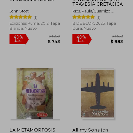
TRAVESÍA CRETÁCICA
John Stott
Ríos, Paula/Guarnizo,
Carlos
(1)
(1)
Ediciones Puma, 2012, Tapa
B DE BLOK, 2025, Tapa
Blanda, Nuevo
Dura, Nuevo
$ 1.148
$ 1.
40%
50%
dcto.
dcto.
$ 689
$ 7
LA METAMORFOSIS
All my Sons (en