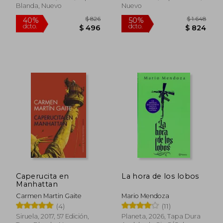
Blanda, Nuevo
Nuevo
$ 826
$ 1.6
40%
50%
dcto.
dcto.
$ 496
$ 8
Caperucita en
La hora de los lobos
Manhattan
Carmen Martin Gaite
Mario Mendoza
(4)
(11)
Siruela, 2017, 57 Edición,
Planeta, 2026, Tapa Dura