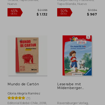
Nuevo
Tapa Blanda, Nuevo
$ 2.163
$ 2.4
50%
50%
dcto.
dcto.
$ 1.082
$ 1.2
Mundo de Cartón
Leserabe mit
Mildenberger
Silbenmethode - Ein
Gloria Alegría Ramírez
Hund fr Jule (en
(7)
Alemán)
Editorial Edebé Chile, 2018,
Ravensburger Verlag,