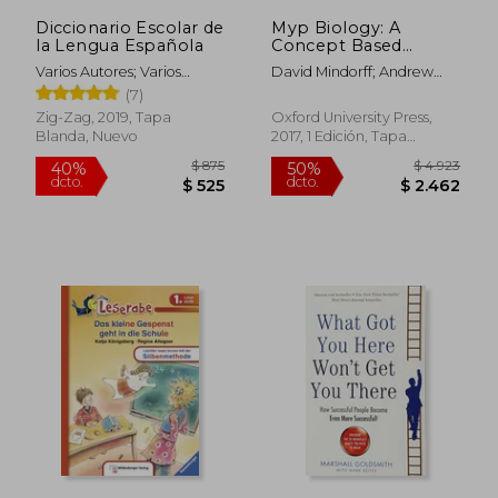
Diccionario Escolar de
Myp Biology: A
la Lengua Española
Concept Based
Approach (ib myp
Varios Autores; Varios
David Mindorff; Andrew
Series) (en Inglés)
Autores
Allott
(7)
Zig-Zag, 2019, Tapa
Oxford University Press,
Blanda, Nuevo
2017, 1 Edición, Tapa
Blanda, Nuevo
$ 1.046
$ 2.2
40%
50%