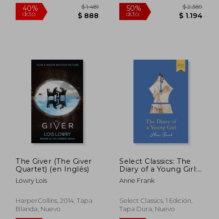
$ 1.481
$ 2.3
40%
50%
dcto.
dcto.
$ 888
$ 1.1
The Giver (The Giver
Select Classics: The
Quartet) (en Inglés)
Diary of a Young Girl:
(Premium
Lowry Lois
Anne Frank
Hardbound
Collector's Edition,
Ideal for Gifting) (en
HarperCollins, 2014, Tapa
Select Classics, 1 Edición,
Inglés)
Blanda, Nuevo
Tapa Dura, Nuevo