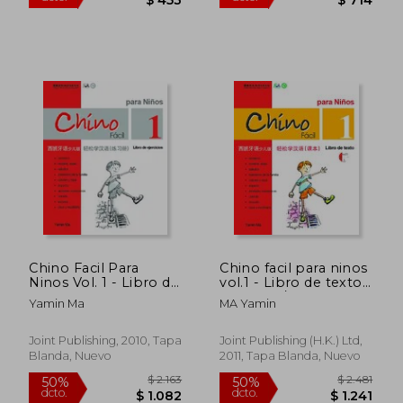
Chino Facil Para
Chino facil para ninos
Ninos Vol. 1 - Libro de
vol.1 - Libro de texto
Ejercicios
(Espanol/Chino)
Yamin Ma
MA Yamin
Joint Publishing, 2010, Tapa
Joint Publishing (H.K.) Ltd,
Blanda, Nuevo
2011, Tapa Blanda, Nuevo
$ 755
$ 1.
40%
40%
dcto.
dcto.