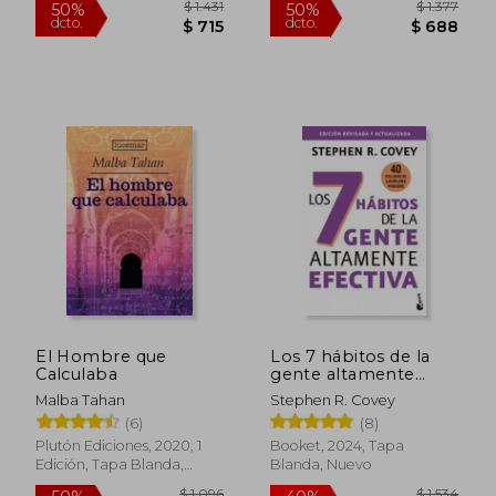
$ 1.431
$ 1.
50%
50%
El Hombre que
Los 7 hábitos de la
dcto.
dcto.
$ 715
$ 6
Calculaba
gente altamente
efectiva
Malba Tahan
Stephen R. Covey
(6)
(8)
Plutón Ediciones, 2020, 1
Booket, 2024, Tapa
Edición, Tapa Blanda,
Blanda, Nuevo
Nuevo