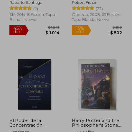
Imposible
Roberto Santiago
Robert Fisher
(2)
(72)
SM, 2014, 8 Edición, Tapa
Obelisco, 2008, 65 Edición,
Blanda, Nuevo
Tapa Blanda, Nuevo
$ 2.038
$ 2.7
50%
45%
dcto.
dcto.
$ 1.019
$ 1.5
El Poder de la
Harry Potter and the
Concentración
Philosopher's Stone
Absoluta
(en Inglés)