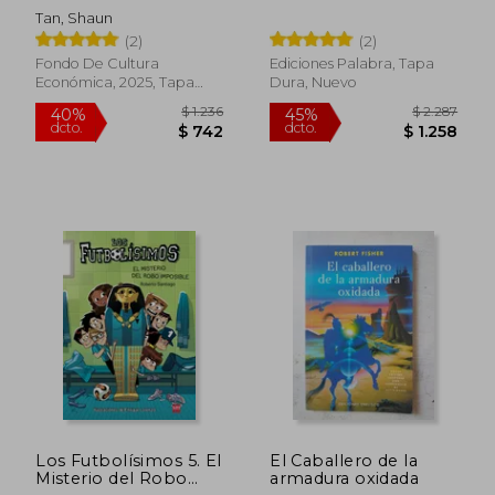
Tan, Shaun
(2)
(2)
Fondo De Cultura
Ediciones Palabra, Tapa
Económica, 2025, Tapa
Dura, Nuevo
Blanda, Nuevo
$ 715
$ 1.
15%
40%
dcto.
dcto.
$ 608
$ 9
Los Futbolísimos 5. El
El Caballero de la
Misterio del Robo
armadura oxidada