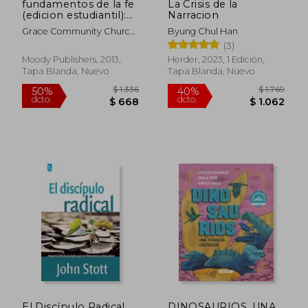
fundamentos de la fe
La Crisis de la
(edicion estudiantil):
Narracion
$ 1.758
$ 1.
13 lecciones para
40%
50%
Grace Community Church
Byung Chul Han
dcto.
dcto.
crecer en la gracia y
$ 1.055
$ 7
; MacArthur, John
(3)
conocimiento de
cristo jesus
Moody Publishers, 2013,
Herder, 2023, 1 Edición,
Tapa Blanda, Nuevo
Tapa Blanda, Nuevo
El Discípulo Radical
DINOSAURIOS. UNA