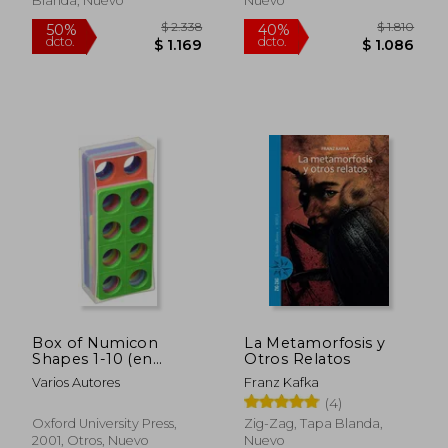
Blanda, Nuevo
Nuevo
$ 936
$ 1.
40%
45%
dcto.
dcto.
$ 562
$ 7
Box of Numicon
La Metamorfosis y
Shapes 1-10 (en
Otros Relatos
Inglés)
Varios Autores
Franz Kafka
(4)
Oxford University Press,
Zig-Zag, Tapa Blanda,
2001, Otros, Nuevo
Nuevo