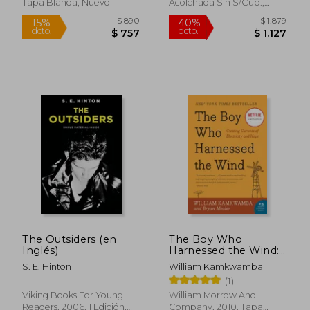
Tapa Blanda, Nuevo
Acolchada Sin S/cub.,
Nuevo
$ 890
$ 1.
15%
40%
dcto.
dcto.
$ 757
$ 1.1
The Outsiders (en
The Boy Who
Inglés)
Harnessed the Wind:
Creating Currents of
S. E. Hinton
William Kamkwamba
Electricity and Hope
(1)
(P.S.) (en Inglés)
Viking Books For Young
William Morrow And
Readers, 2006, 1 Edición,
Company, 2010, Tapa