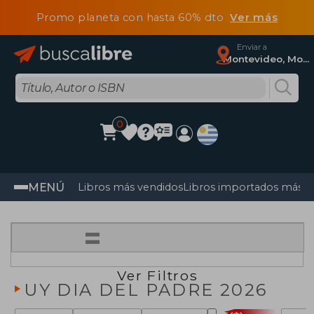
Promo planeta con hasta 60% dto
Ver más
Enviar a
Montevideo, Montevideo
0
MENÚ
Libros más vendidos
Libros importados más v
=
Ver Filtros
UY DIA DEL PADRE 2026