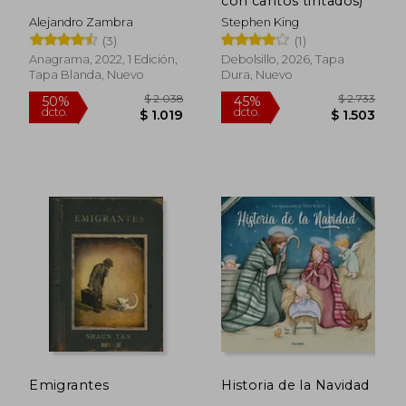
con cantos tintados)
Alejandro Zambra
Stephen King
(3)
(1)
Anagrama, 2022, 1 Edición,
Debolsillo, 2026, Tapa
Tapa Blanda, Nuevo
Dura, Nuevo
$ 2.122
$ 1.
40%
40%
dcto.
dcto.
$ 1.273
$ 8
Emigrantes
Historia de la Navidad