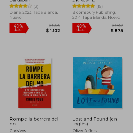
Dandapani
J. K. Rowling
(3)
(19)
Diana, 2023, Tapa Blanda,
Bloomsbury Publishing,
Nuevo
2014, Tapa Blanda, Nuevo
$ 1.236
$ 2.2
40%
45%
dcto.
dcto.
$ 742
$ 1.2
Rompe la barrera del
Lost and Found (en
no
Inglés)
Chris Voss
Oliver Jeffers