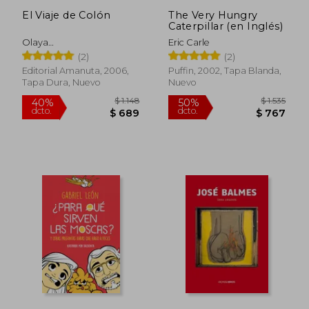
El Viaje de Colón
The Very Hungry
Caterpillar (en Inglés)
Olaya
Eric Carle
Sanfuentes,Alejandra Vega
(2)
(2)
Editorial Amanuta, 2006,
Puffin, 2002, Tapa Blanda,
Tapa Dura, Nuevo
Nuevo
$ 1.836
$ 1.
40%
40%