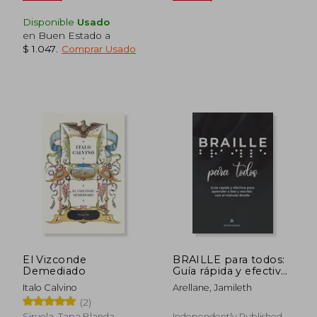
$ 453
$ 7
Disponible
Usado
en Buen Estado a
$ 1.047
.
Comprar Usado
El Vizconde
BRAILLE para todos:
Demediado
Guía rápida y efectiva
para aprender a leer y
Italo Calvino
Arellane, Jamileth
escribir Braille
(2)
Siruela, Tapa Blanda,
Independently Published,