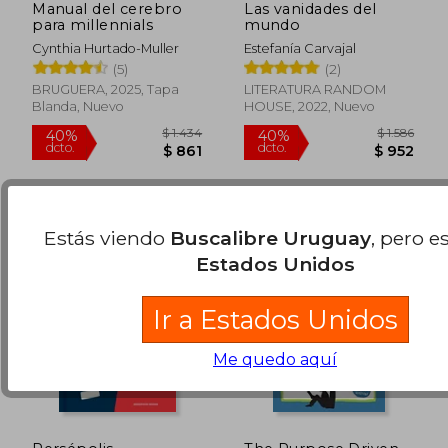
Manual del cerebro
Las vanidades del
para millennials
mundo
Cynthia Hurtado-Muller
Estefanía Carvajal
(5)
(2)
BRUGUERA, 2025, Tapa
LITERATURA RANDOM
Blanda, Nuevo
HOUSE, 2022, Nuevo
$ 875
$ 4.9
40%
50%
dcto.
dcto.
$ 525
$ 2.4
Estás viendo
Buscalibre Uruguay
, pero e
Estados Unidos
Ir a Estados Unidos
Me quedo aquí