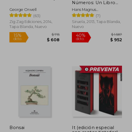
Números: Un Libro
Para Todos Aquellos
George Orwell
Hans Magnus
que Temen a las
Enzensberger
(63)
(7)
Matemáticas
Zig Zag Ediciones, 2014,
Siruela, 2013, Tapa Blanda,
Tapa Blanda, Nuevo
Nuevo
$ 1.434
$ 1.
40%
40%
dcto.
dcto.
$ 861
$ 9
Bonsai
It (edición especial