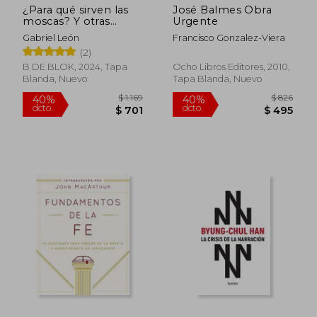
dcto.
dcto.
$ 1.102
$ 8
¿Para qué sirven las
José Balmes Obra
moscas? Y otras
Urgente
preguntas raras que
Gabriel León
Francisco Gonzalez-Viera
hago a veces.
(2)
B DE BLOK, 2024, Tapa
Ocho Libros Editores, 2010,
Blanda, Nuevo
Tapa Blanda, Nuevo