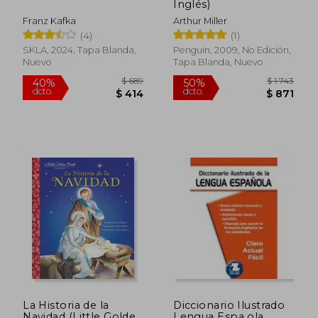
Inglés)
Franz Kafka
Arthur Miller
(4)
(1)
SKLA, 2024, Tapa Blanda,
Penguin, 2009, No Edición,
Nuevo
Tapa Blanda, Nuevo
$ 1.169
$ 8
40%
40%
dcto.
dcto.
$ 701
$ 4
La Historia de la
Diccionario Ilustrado
Navidad (Little Golden
Lengua Espa ola