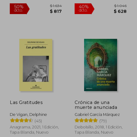
$ 2.338
$ 1.
50%
40%
dcto.
dcto.
$ 1.169
$ 1.0
Las Gratitudes
Crónica de una
muerte anunciada
De Vigan, Delphine
Gabriel García Márquez
(45)
(79)
Anagrama, 2021, 1 Edición,
Debolsillo, 2018, 1 Edición,
Tapa Blanda, Nuevo
Tapa Blanda, Nuevo