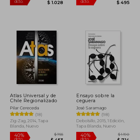
Atlas Universal y de
Ensayo sobre la
Chile Regionalizado
ceguera
Pilar Cereceda
José Saramago
(18)
(98)
$ 2.056
$ 8
Zig-Zag, 2014, Tapa
Debolsillo, 2015, 1 Edición,
50%
40%
dcto.
dcto.
Blanda, Nuevo
Tapa Blanda, Nuevo
$ 1.028
$ 4