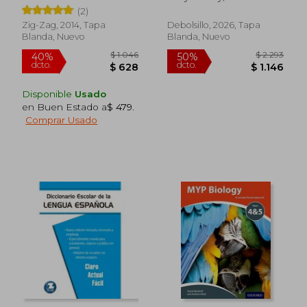
(2)
Zig-Zag, 2014, Tapa
Debolsillo, 2026, Tapa
Blanda, Nuevo
Blanda, Nuevo
Disponible
Usado
en Buen Estado a
$ 479
.
Comprar Usado
$ 790
$ 1.
15%
40%
dcto.
dcto.
$ 672
$ 6