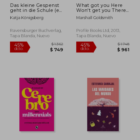
dcto.
dcto.
$ 628
$ 1.1
Das kleine Gespenst
What got you Here
geht in die Schule (en
Won't get you There:
Alemán)
How Successful
Katja Königsberg
Marshall Goldsmith
People Become Even
More Successful (en
Inglés)
Ravensburger Buchverlag,
Profile Books Ltd, 2013,
Tapa Blanda, Nuevo
Tapa Blanda, Nuevo