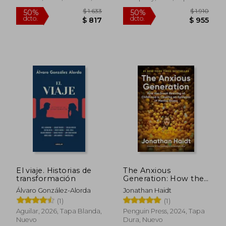
Tapa Blanda, Nuevo
Blanda, Nuevo
$ 1.633
$ 1.
50%
50%
dcto.
dcto.
$ 817
$ 9
El viaje. Historias de
The Anxious
transformación
Generation: How the
Great Rewiring of
Álvaro González-Alorda
Jonathan Haidt
Childhood is Causing
(1)
(1)
an Epidemic of
Mental Illness (en
Aguilar, 2026, Tapa Blanda,
Penguin Press, 2024, Tapa
Inglés)
Nuevo
Dura, Nuevo