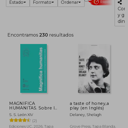
Estado
Formato
Ordenar
Rápido
Com
y ga
dine
Encontramos
230
resultados
MAGNIFICA
a taste of honey,a
HUMANITAS. Sobre la
play (en Inglés)
custodia de la
S. S. León XIV
Delaney, Shelagh
persona humana en
(2)
el tiempo de la
inteligencia artificial
Ediciones UC, 2026, Tapa
Grove Press, Tapa Blanda,