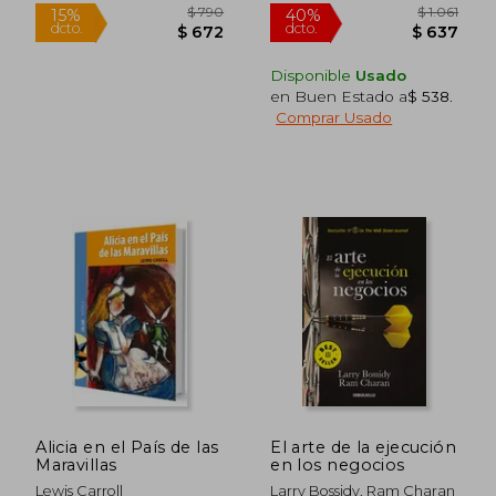
Disponible
Usado
en Buen Estado a
$ 538
.
Comprar Usado
$ 1.634
$ 1.0
50%
40%
dcto.
dcto.
$ 817
$ 6
Alicia en el País de las
El arte de la ejecución
Maravillas
en los negocios
Lewis Carroll
Larry Bossidy, Ram Charan