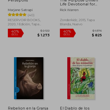
Persépolis
The Purpose Driven
Life Devotional for
Kids (en Inglés)
Marjane Satrapi
Rick Warren
(40)
RESERVOIR BOOKS,
Zonderkidz, 2015, Tapa
2020, 1 Edición, Tapa
Blanda, Nuevo
Blanda, Nuevo
$ 1.362
$ 1.
45%
45%
dcto.
dcto.
$ 749
$ 9
Rebelion en la Granja
El Diablo de los