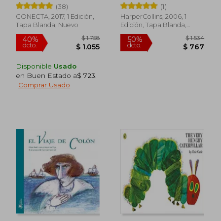
(38)
(1)
CONECTA, 2017, 1 Edición,
HarperCollins, 2006, 1
Tapa Blanda, Nuevo
Edición, Tapa Blanda,
Nuevo
Disponible
Usado
en Buen Estado a
$ 723
.
Comprar Usado
$ 1.843
$ 5
45%
15%
dcto.
dcto.
$ 1.014
$ 5