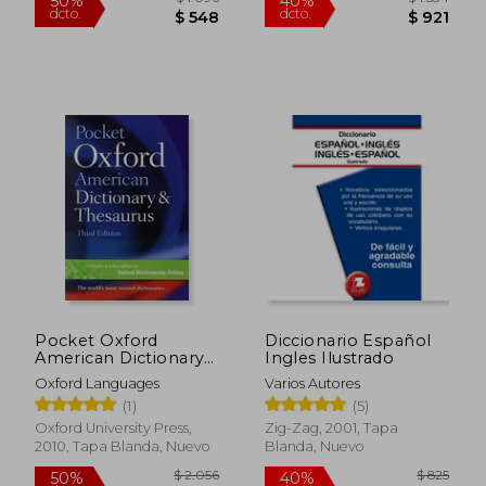
Pocket Oxford
Diccionario Español
American Dictionary
Ingles Ilustrado
& Thesaurus (en
$ 1.096
$ 1.
50%
40%
Oxford Languages
Varios Autores
Inglés)
dcto.
dcto.
$ 548
$ 9
(1)
(5)
Oxford University Press,
Zig-Zag, 2001, Tapa
2010, Tapa Blanda, Nuevo
Blanda, Nuevo