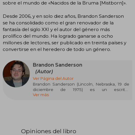
sobre el mundo de «Nacidos de la Bruma [Mistborn]».
Desde 2006, y en solo diez años, Brandon Sanderson
se ha consolidado como el gran renovador de la
fantasía del siglo XXI y el autor del género más
prolífico del mundo. Ha logrado ganarse a ocho
millones de lectores, ser publicado en treinta países y
convertirse en el heredero de todo un género.
Brandon Sanderson
(Autor)
Ver Página del Autor
Brandon Sanderson (Lincoln, Nebraska, 19 de
diciembre de 1975) es un escritor
Ver más
estadounidense de literatura fantástica y ciencia
ficción. Es conocido sobre todo por el universo
ficticio de Cosmere, en el que se ambientan la
mayoría de sus novelas de fantasía, entre las
que destacan las series Nacidos de la bruma
(Mistborn) y El archivo de las tormentas. Fuera
del Cosmere, ha escrito varias series juveniles y
Opiniones del libro
para jóvenes adultos, como The Reckoners, la