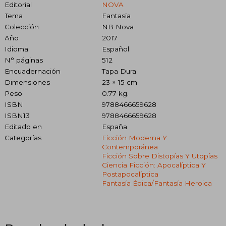
Editorial
NOVA
Tema
Fantasia
Colección
NB Nova
Año
2017
Idioma
Español
N° páginas
512
Encuadernación
Tapa Dura
Dimensiones
23 × 15 cm
Peso
0.77 kg.
ISBN
9788466659628
ISBN13
9788466659628
Editado en
España
Categorías
Ficción Moderna Y
Contemporánea
Ficción Sobre Distopías Y Utopías
Ciencia Ficción: Apocalíptica Y
Postapocalíptica
Fantasía Épica/fantasía Heroica