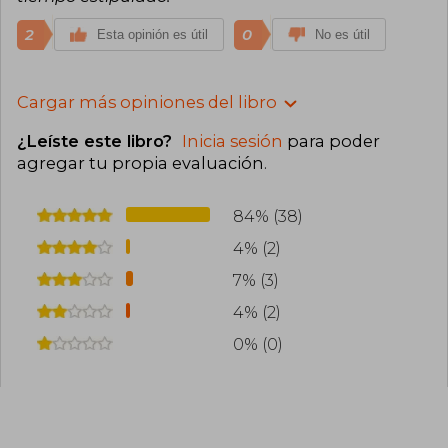
2
0
Esta opinión es útil
No es útil
Cargar más opiniones del libro
¿Leíste este libro?
Inicia sesión
para poder
agregar tu propia evaluación
.
84% (38)
4% (2)
7% (3)
4% (2)
0% (0)