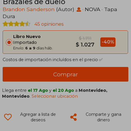
Brazales de duelo
Brandon Sanderson
(Autor)
·
NOVA
· Tapa
Dura
45 opiniones
Libro Nuevo
$ 1.711
-40%
Importado
$ 1.027
Envío:
6 a 9
días háb.
Costos de importación incluídos en el precio ✅
Comprar
Llega entre
el 17 Ago
y
el 20 Ago
a
Montevideo,
Montevideo
.
Seleccionar ubicación
Agregar a lista de
Comparte y gana
deseos
dinero