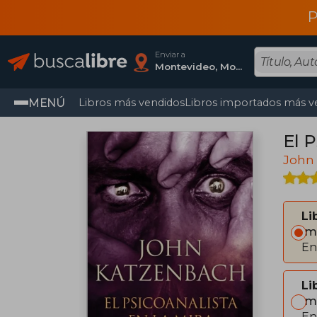
P
Enviar a
Montevideo, Montevideo
MENÚ
Libros más vendidos
Libros importados más v
El P
John
Li
Im
En
Li
Im
En