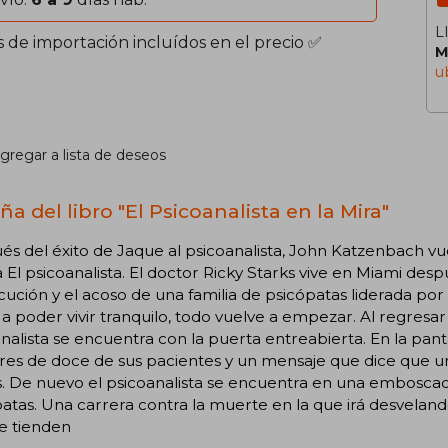
L
s de importación incluídos en el precio ✅
M
u
gregar a lista de deseos
a del libro "El Psicoanalista en la Mira"
s del éxito de Jaque al psicoanalista, John Katzenbach vue
 El psicoanalista. El doctor Ricky Starks vive en Miami desp
ución y el acoso de una familia de psicópatas liderada po
a a poder vivir tranquilo, todo vuelve a empezar. Al regresar a
nalista se encuentra con la puerta entreabierta. En la pan
s de doce de sus pacientes y un mensaje que dice que uno
s. De nuevo el psicoanalista se encuentra en una emboscada 
atas. Una carrera contra la muerte en la que irá desvelando
 le tienden