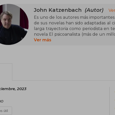
John Katzenbach
(Autor)
Ve
Es uno de los autores más importante
de sus novelas han sido adaptadas al ci
larga trayectoria como periodista en te
novela El psicoanalista (más de un mil
secuela, Jaque al psicoanalista, va
Ver más
ejemplares vendidos desde su publicac
ciembre, 2023
mo
s útil