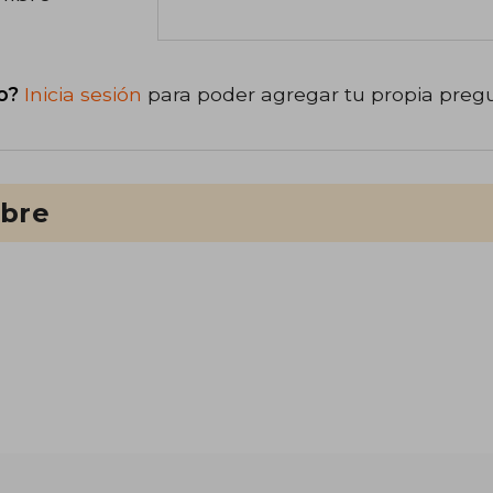
o?
Inicia sesión
para poder agregar tu propia preg
ibre