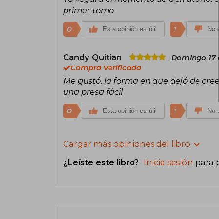
primer tomo
0
1
Esta opinión es útil
No e
Candy Quitian
Domingo 17 
Compra Verificada
Me gustó, la forma en que dejó de cree
una presa fácil
0
1
Esta opinión es útil
No e
Cargar más opiniones del libro
¿Leíste este libro?
Inicia sesión
para 