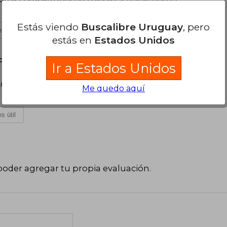
Estás viendo
Buscalibre Uruguay
, pero
s útil
estás en
Estados Unidos
de Diciembre, 2023
Ir a Estados Unidos
r que todo se había terminado, lo convirtió en
Me quedo aquí
s útil
poder agregar tu propia evaluación
.