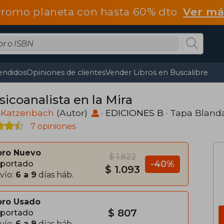
romo planeta con hasta 60% dto
Ver má
endidos
Opiniones de clientes
Vender Libros en Buscalibre
sicoanalista en la Mira
 Katzenbach
(Autor)
·
EDICIONES B
· Tapa Bland
7 opiniones
bro Nuevo
$ 1.822
-40%
portado
$ 1.093
vío:
6 a 9
días háb.
bro Usado
$ 807
portado
vío:
6 a 9
días háb.