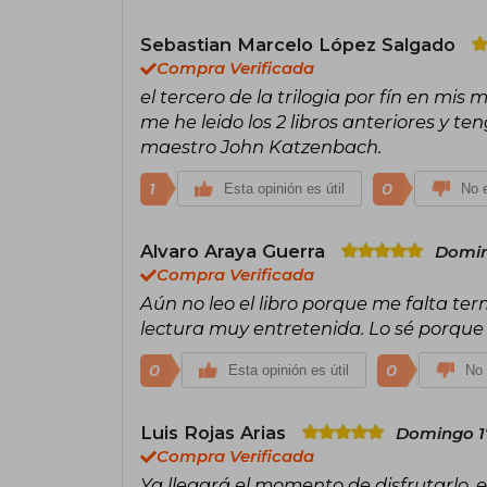
Sebastian Marcelo López Salgado
Compra Verificada
el tercero de la trilogia por fín en mis
me he leido los 2 libros anteriores y t
maestro John Katzenbach.
1
0
Esta opinión es útil
No e
Alvaro Araya Guerra
Domin
Compra Verificada
Aún no leo el libro porque me falta te
lectura muy entretenida. Lo sé porque l
0
0
Esta opinión es útil
No 
Luis Rojas Arias
Domingo 17
Compra Verificada
Ya llegará el momento de disfrutarlo, e