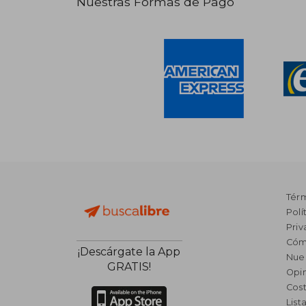
Nuestras Formas de Pago
Tér
Polí
Priv
Cóm
¡Descárgate la App
Nue
GRATIS!
Opin
Cost
List