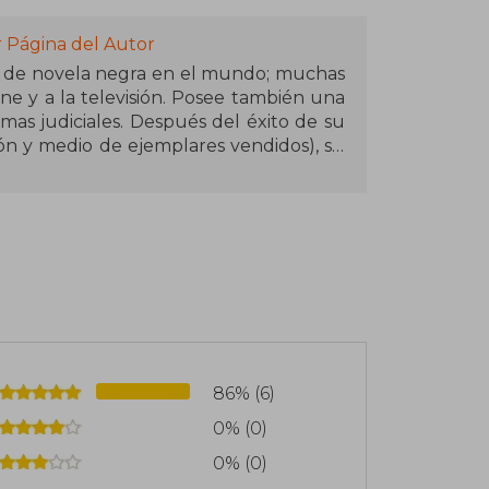
r Página del Autor
s de novela negra en el mundo; muchas
ne y a la televisión. Posee también una
mas judiciales. Después del éxito de su
lón y medio de ejemplares vendidos), su
 por el mismo camino con más 150.000
ión.
86% (6)
0% (0)
0% (0)