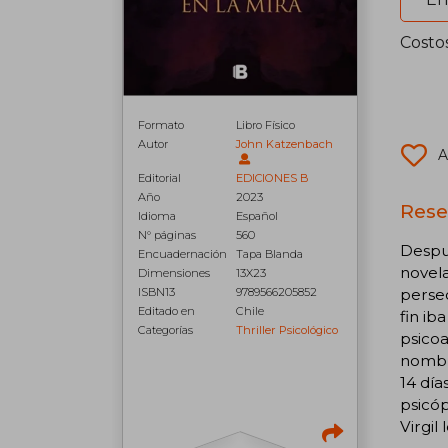
Costo
Formato
Libro Físico
Autor
John Katzenbach
A
Editorial
EDICIONES B
Año
2023
Reseñ
Idioma
Español
N° páginas
560
Despué
Encuadernación
Tapa Blanda
novela
Dimensiones
13X23
persec
ISBN13
9789566205852
Editado en
Chile
fin ib
Categorías
Thriller Psicológico
psicoa
nombre
14 día
psicóp
Virgil