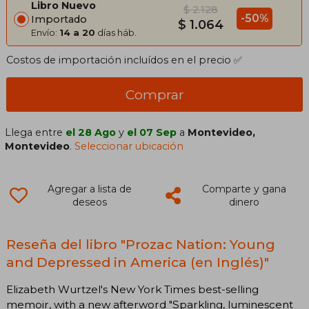
Libro Nuevo
$ 2.128
-50%
Importado
$ 1.064
Envío:
14 a 20
días háb.
Costos de importación incluídos en el precio ✅
Comprar
Llega entre
el 28 Ago
y
el 07 Sep
a
Montevideo,
Montevideo
.
Seleccionar ubicación
Agregar a lista de
Comparte y gana
deseos
dinero
Reseña del libro "Prozac Nation: Young
and Depressed in America (en Inglés)"
Elizabeth Wurtzel's New York Times best-selling
memoir, with a new afterword "Sparkling, luminescent