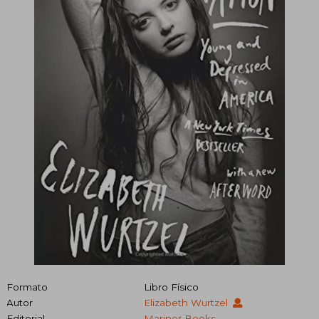
Formato
Libro Físico
Autor
Elizabeth Wurtzel
Editorial
Mariner Books