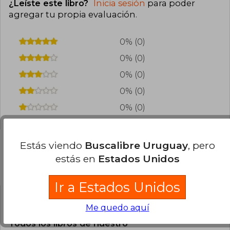
¿Leíste este libro?
Inicia sesión
para poder
agregar tu propia evaluación
.
0% (0)
0% (0)
0% (0)
0% (0)
0% (0)
Estás viendo
Buscalibre Uruguay
, pero
estás en
Estados Unidos
Preguntas frecuentes sobre el libro
Ir a Estados Unidos
¿El libro es original?
Me quedo aquí
Todos los libros de nuestro