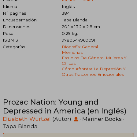
Idioma
Inglés
N° páginas
384
Encuadernación
Tapa Blanda
Dimensiones
20.1 x 13.2 x 2.8 cm
Peso
0.29 kg.
ISBN13
9780544960091
Categorías
Biografía: General
Memorias
Estudios De Género: Mujeres Y
Chicas
Cómo Afrontar La Depresión Y
Otros Trastornos Emocionales
Prozac Nation: Young and
Depressed in America (en Inglés)
Elizabeth Wurtzel
(Autor)
·
Mariner Books
·
Tapa Blanda