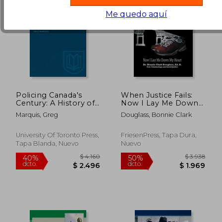
Me quedo aquí
Policing Canada's
When Justice Fails:
Century: A History of
Now I Lay Me Down
Canadian Association
My Heart (en Inglés)
Marquis, Greg
Douglass, Bonnie Clark
of Chiefs of Police (en
Inglés)
University Of Toronto Press,
FriesenPress, Tapa Dura,
Tapa Blanda, Nuevo
Nuevo
$ 4.200
$ 4.2
50%
50%
dcto.
dcto.
$ 2.100
$ 2.1