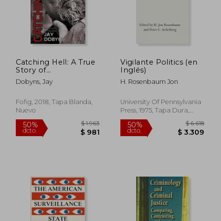
Catching Hell: A True
Vigilante Politics (en
Story of
Inglés)
Abandonment and
Dobyns, Jay
H. Rosenbaum Jon
Betrayal (en Inglés)
$ 2.058
$ 6.9
40%
50%
dcto.
dcto.
$ 1.235
$ 3.4
Fofig, 2018, Tapa Blanda,
University Of Pennsylvania
Nuevo
Press, 1975, Tapa Dura,
Nuevo