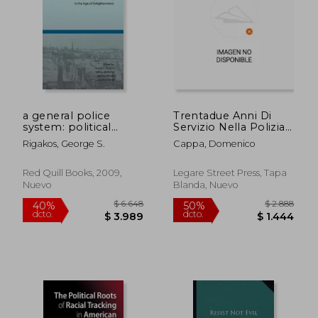
a general police
Trentadue Anni Di
system: political
Servizio Nella Polizia
economy and security
Italiana; Volume 2 (en
Rigakos, George S.
Cappa, Domenico
in the age of
Italiano)
enlightenment (en
Inglés)
Red Quill Books, 2009,
Legare Street Press, Tapa
Nuevo
Blanda, Nuevo