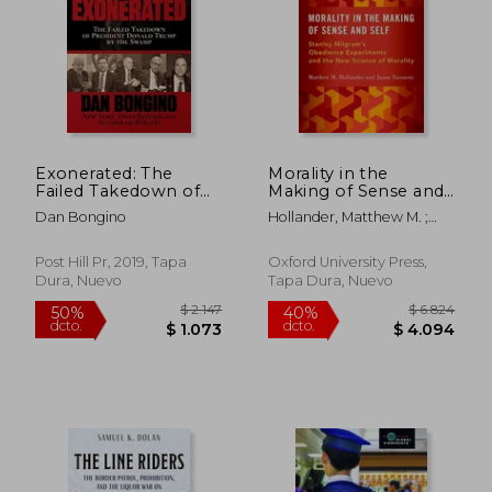
$ 1.723
$ 1.
40%
50%
dcto.
dcto.
$ 1.034
$ 8
Exonerated: The
Morality in the
Failed Takedown of
Making of Sense and
President Donald
Self: Stanley
Dan Bongino
Hollander, Matthew M. ;
Trump by the
Milgram's Obedience
Turowetz, Jason
Swamp (en Inglés)
Experiments and the
New Science of
Post Hill Pr, 2019, Tapa
Oxford University Press,
Morality (en Inglés)
Dura, Nuevo
Tapa Dura, Nuevo