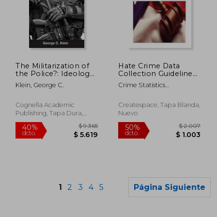
$ 3.445
$ 2.6
50%
50%
dcto.
dcto.
$ 1.722
$ 1.3
The Militarization of
Hate Crime Data
the Police?: Ideology
Collection Guidelines
Versus Reality (en
And Training Manual
Klein, George C.
Crime Statistics
Inglés)
(en Inglés)
Management Unit ; Penny
Hill Press ; Law
Cognella Academic
Createspace, Tapa Blanda,
Enforcement Support
Publishing, Tapa Dura,
Nuevo
Section
Nuevo
1
2
3
4
5
Página Siguiente