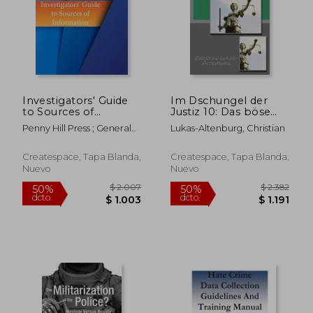
$ 2.102
$ 3.3
50%
40%
dcto.
dcto.
$ 1.051
$ 2.0
Investigators' Guide
Im Dschungel der
to Sources of
Justiz 10: Das böse
Information (en
Spiel mit dem Leben
Penny Hill Press ; General
Lukas-Altenburg, Christian
Inglés)
(en Alemán)
Accounting Office
Createspace, Tapa Blanda,
Createspace, Tapa Blanda,
Nuevo
Nuevo