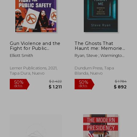
$ 2.236
$ 9.4
50%
40%
dcto.
dcto.
$ 1.118
$ 5.6
Gun Violence and the
The Ghosts That
Fight for Public
Haunt me: Memories
Safety (Issues in
of a Homicide
Elliott Smith
Ryan, Steve ; Warmington,
Action (Read Woke
Detective (en Inglés)
Joe
(Tm) Books)) (en
Inglés)
Lerner Publications, 2021,
Dundurn Press, Tapa
Tapa Dura, Nuevo
Blanda, Nuevo