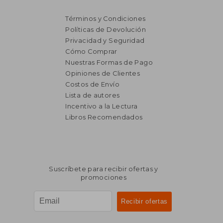
Términos y Condiciones
Políticas de Devolución
Privacidad y Seguridad
Cómo Comprar
Nuestras Formas de Pago
Opiniones de Clientes
Costos de Envío
Lista de autores
Incentivo a la Lectura
Libros Recomendados
$ 9.365
$ 2.0
40%
50%
dcto.
dcto.
$ 5.619
$ 1.0
Suscríbete para recibir ofertas y
promociones