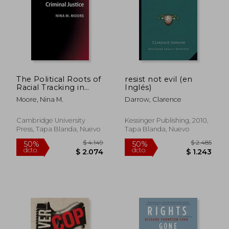
$ 2.045
$ 4.6
40%
40%
dcto.
dcto.
$ 1.227
$ 2.7
The Political Roots of
resist not evil (en
Racial Tracking in
Inglés)
American Criminal
Moore, Nina M.
Darrow, Clarence
Justice (en Inglés)
Cambridge University
Kessinger Publishing, 2010,
Press, Tapa Blanda, Nuevo
Tapa Blanda, Nuevo