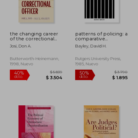
the changing career
patterns of policing: a
of the correctional
comparative
officer: policy
international analysis
Josi, Don A.
Bayley, David H.
implications for the
(en Inglés)
21st century (en
Inglés)
Butterworth-Heinemann,
Rutgers University Press,
1998, Nuevo
1985, Nuevo
$ 10.143
$ 5.4
50%
40%
dcto.
dcto.
$ 5.071
$ 3.2