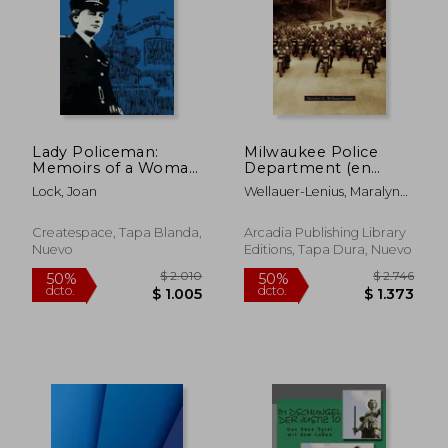
$ 8.129
$ 2.5
50%
50%
dcto.
dcto.
$ 4.064
$ 1.2
Lady Policeman:
Milwaukee Police
Memoirs of a Woman
Department (en
PC in the Metroplitan
Inglés)
Lock, Joan
Wellauer-Lenius, Maralyn
Police (en Inglés)
A.
Createspace, Tapa Blanda,
Arcadia Publishing Library
Nuevo
Editions, Tapa Dura, Nuevo