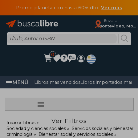
Promo planeta con hasta 60% dto
Ver más
Enviar a
Montevideo, Montevideo
0
MENÚ
Libros más vendidos
Libros importados más v
=
Ver Filtros
Inicio
Libros
Sociedad y ciencias sociales
Servicios sociales y bienestar,
criminología
Bienestar social y servicios sociales