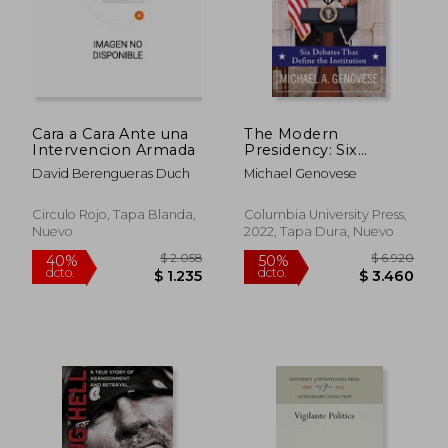
Cara a Cara Ante una
The Modern
$ 2.422
$ 1.7
50%
50%
Intervencion Armada
Presidency: Six
dcto.
dcto.
$ 1.211
$ 8
Debates That Define
David Berengueras Duch
Michael Genovese
the Institution (en
Inglés)
Circulo Rojo, Tapa Blanda,
Columbia University Press,
Nuevo
2022, Tapa Dura, Nuevo