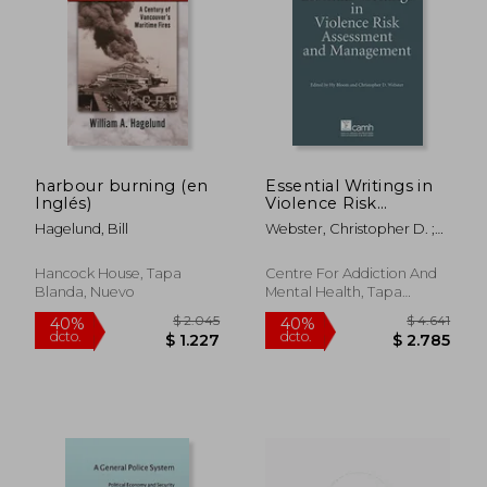
harbour burning (en
Essential Writings in
Inglés)
Violence Risk
Assessment (en
Hagelund, Bill
Webster, Christopher D. ;
Inglés)
Bloom, Hy
Hancock House, Tapa
Centre For Addiction And
Blanda, Nuevo
Mental Health, Tapa
Blanda, Nuevo
$ 3.194
$ 3.2
50%
50%
dcto.
dcto.
$ 1.597
$ 1.6