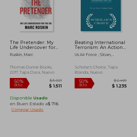
$ 4.149
$ 2.4
50%
50%
dcto.
dcto.
$ 2.074
$ 1.2
The Pretender: My
Beating International
Life Undercover for
Terrorism: An Action
the fbi (en Inglés)
Strategy for
Ruskin, Marc
Us Air Force ; Sloan,
Preemption and
Stephen
Punishment, Rev. Ed
- Scholar's Choice
Thomas Dunne Books,
Scholar's Choice, Tapa
Edition (en Inglés)
2017, Tapa Dura, Nuevo
Blanda, Nuevo
Disponible
Usado
en Buen Estado a
$ 716
.
Comprar Usado