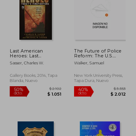
Last American
The Future of Police
Heroes: Last
Reform: The U.S.
American Heroes (en
Justice Department
Sasser, Charles W.
Walker, Samuel
Inglés)
and the Promise of
Lawful Policing (en
Inglés)
Gallery Books, 2014, Tapa
New York University Press,
Blanda, Nuevo
Tapa Dura, Nuevo
$ 2.576
$ 3.5
50%
40%