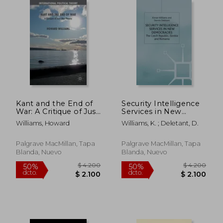
$ 3.039
$ 2.
50%
50%
dcto.
dcto.
$ 1.520
$ 1.1
Kant and the End of
Security Intelligence
War: A Critique of Just
Services in New
War Theory (en
Democracies: The
Williams, Howard
Williams, K. ; Deletant, D.
Inglés)
Czech Republic,
Slovakia and Romania
(en Inglés)
Palgrave MacMillan, Tapa
Palgrave MacMillan, Tapa
Blanda, Nuevo
Blanda, Nuevo