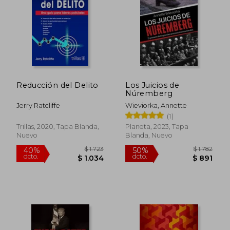
$ 1.565
$ 8
Reducción del Delito
Los Juicios de
Núremberg
Jerry Ratcliffe
Wieviorka, Annette
(1)
Trillas, 2020, Tapa Blanda,
Planeta, 2023, Tapa
Nuevo
Blanda, Nuevo