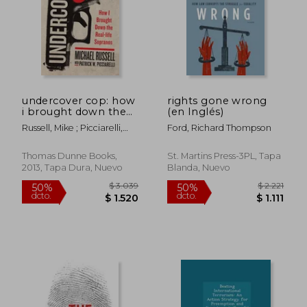
$ 6.648
$ 2.8
40%
50%
dcto.
dcto.
$ 3.989
$ 1.4
undercover cop: how
rights gone wrong
i brought down the
(en Inglés)
real-life sopranos (en
Russell, Mike ; Picciarelli,
Ford, Richard Thompson
Inglés)
Patrick
Thomas Dunne Books,
St. Martins Press-3PL, Tapa
2013, Tapa Dura, Nuevo
Blanda, Nuevo