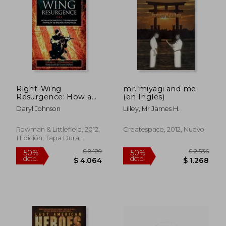
Right-Wing
mr. miyagi and me
Resurgence: How a
(en Inglés)
Domestic Terrorist
Daryl Johnson
Lilley, Mr James H.
Threat is Being
Ignored (en Inglés)
Rowman & Littlefield, 2012,
Createspace, 2012, Nuevo
1 Edición, Tapa Dura,
Nuevo
$ 4.160
$ 3.9
40%
50%
dcto.
dcto.
$ 2.496
$ 1.9