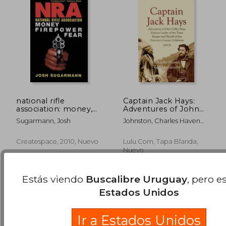
$ 3.021
$ 2.4
50%
50%
national rifle
Captain Jack Hays:
dcto.
dcto.
$ 1.511
$ 1.2
association: money,
Adventures of John
firepower & fear (en
Coffee Hays, Famous
Sugarmann, Josh
Johnston, Charles Haven
Inglés)
Leader of the Texas
Ladd
Ranger and Sheriff of
San Francisco County,
Createspace, 2010, Nuevo
Lulu.com, Tapa Blanda,
California (en Inglés)
Nuevo
Estás viendo
Buscalibre Uruguay
, pero e
Estados Unidos
Ir a Estados Unidos