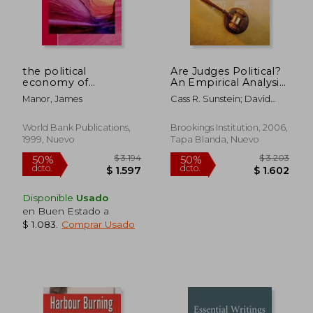
the political
Are Judges Political?
economy of
An Empirical Analysis
democratic
of the Federal
Manor, James
Cass R. Sunstein; David
decentralization (en
Judiciary (en Inglés)
Schkade; Lisa M. Ellman;
Inglés)
Andres Sawicki
World Bank Publications,
Brookings Institution, 2006,
1999, Nuevo
Tapa Blanda, Nuevo
Disponible
Usado
en Buen Estado a
$ 5.839
$ 3.7
40%
50%
$ 1.083
.
Comprar Usado
dcto.
dcto.
$ 3.504
$ 1.8