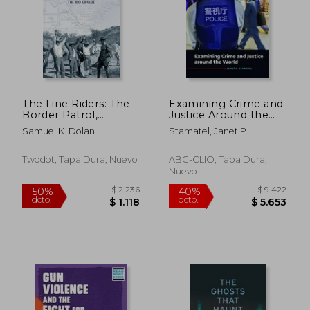
$ 2.147
$ 6.8
50%
40%
dcto.
dcto.
$ 1.073
$ 4.0
The Line Riders: The
Examining Crime and
Border Patrol,
Justice Around the
Prohibition, and the
World (en Inglés)
Samuel K. Dolan
Stamatel, Janet P.
Liquor war on the rio
Grande (en Inglés)
Twodot, Tapa Dura, Nuevo
ABC-CLIO, Tapa Dura,
Nuevo