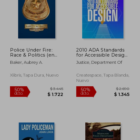
dcto.
dcto.
$ 1.288
$ 2.1
Police Under Fire:
2010 ADA Standards
Race & Politics (en
for Accessible Design
Inglés)
(en Inglés)
Baker, Aubrey A.
Justice, Department Of
Xlibris, Tapa Dura, Nuevo
Createspace, Tapa Blanda,
Nuevo