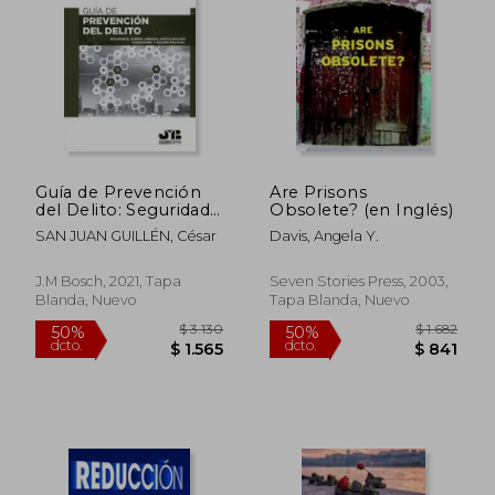
Guía de Prevención
Are Prisons
del Delito: Seguridad,
Obsolete? (en Inglés)
Diseño Urbano,
SAN JUAN GUILLÉN, César
Davis, Angela Y.
Participación
Ciudadana y Acción
Policial
J.M Bosch, 2021, Tapa
Seven Stories Press, 2003,
Blanda, Nuevo
Tapa Blanda, Nuevo
$ 3.130
$ 1.
50%
50%
dcto.
dcto.