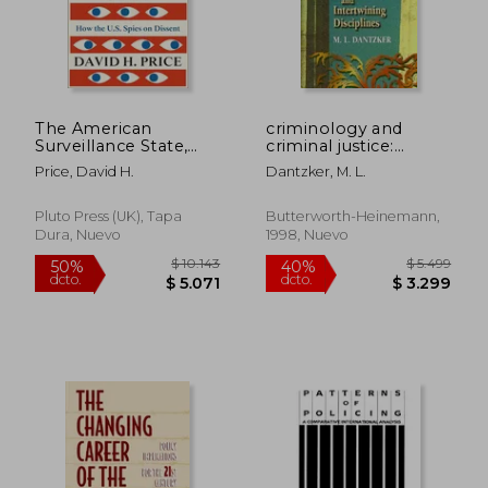
The American
criminology and
Surveillance State,
criminal justice:
The: How the U.S.
comparing,
Price, David H.
Dantzker, M. L.
Spies on Dissent (en
contrasting, and
Inglés)
intertwining
disciplines (en Inglés)
Pluto Press (UK), Tapa
Butterworth-Heinemann,
Dura, Nuevo
1998, Nuevo
$ 1.963
$ 6.
50%
50%
dcto.
dcto.
$ 981
$ 3.3