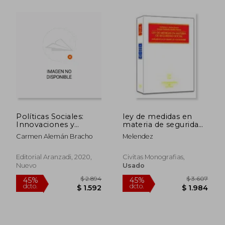
$ 3.607
$ 4.7
45%
40%
dcto.
dcto.
$ 1.984
$ 2.8
Políticas Sociales:
ley de medidas en
Innovaciones y
materia de seguridad
Cambios (Papel + E-
social
Carmen Alemán Bracho
Melendez
Book)
Editorial Aranzadi, 2020,
Civitas Monografias,
Nuevo
Usado