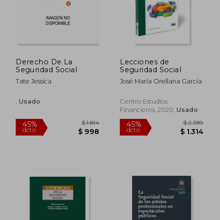
Derecho De La
Lecciones de
Seguridad Social
Seguridad Social
Tate Jessica
José María Orellana García
$ 2.171
$ 12.
45%
40%
dcto.
dcto.
$ 1.194
$ 7.6
,
Usado
Centro Estudios
Financieros, 2020,
Usado