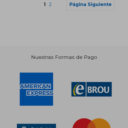
1
2
Página Siguiente
$ 2.518
$ 4.0
45%
45%
dcto.
dcto.
$ 1.385
$ 2.2
Nuestras Formas de Pago