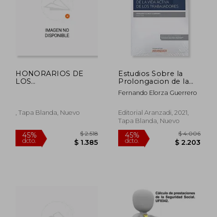
$ 4.975
$ 4.2
40%
40%
dcto.
dcto.
$ 2.985
$ 2.5
HONORARIOS DE
Estudios Sobre la
LOS
Prolongacion de la
ORDENAMIENTOS
Vida Activa de los
Fernando Elorza Guerrero
NORTEAMERICANO
Trabajado
ESPAÃ‘OL Y
PORTUGUES
, Tapa Blanda, Nuevo
Editorial Aranzadi, 2021,
Tapa Blanda, Nuevo