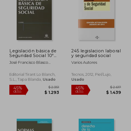
Legislación básica de
245 legislacion laboral
Seguridad Social 10ª
y seguridad social
Ed. 2013 (Textos
José Francisco Blasco
Varios Autores
Legales)
Lahoz
Editorial Tirant Lo Blanch,
Tecnos, 2012, Piel/lujo,
S.L., Tapa Blanda,
Usado
Usado
$ 2.351
$ 2.
45%
45%
dcto.
dcto.