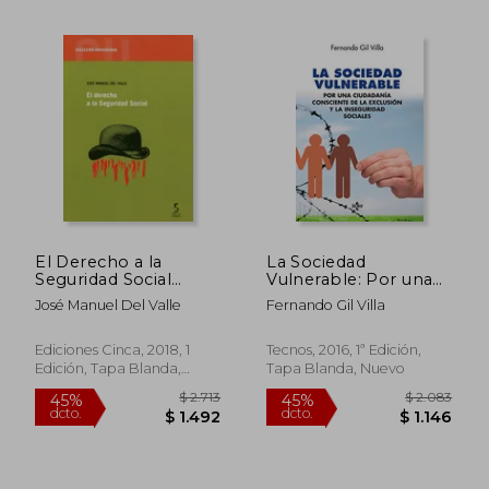
$ 2.649
$ 3.0
40%
45%
dcto.
dcto.
$ 1.589
$ 1.6
El Derecho a la
La Sociedad
Seguridad Social
Vulnerable: Por una
(Universidad)
Ciudadanía
José Manuel Del Valle
Fernando Gil Villa
Consciente de la
Exclusión y la
Inseguridad Sociales
Ediciones Cinca, 2018, 1
Tecnos, 2016, 1ª Edición,
Edición, Tapa Blanda,
Tapa Blanda, Nuevo
Nuevo