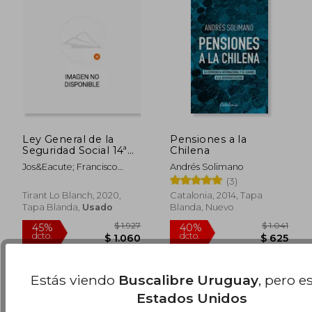
Ley General de la
Pensiones a la
Seguridad Social 14ª
Chilena
Edición 2020 (Textos
Jos&Eacute; Francisco
Andrés Solimano
Legales)
Blasco Lahoz
(3)
$ 1.025
$ 1.
45%
45%
Tirant Lo Blanch, 2020,
Catalonia, 2014, Tapa
dcto.
dcto.
$ 564
$ 7
Tapa Blanda,
Usado
Blanda, Nuevo
Estás viendo
Buscalibre Uruguay
, pero e
Estados Unidos