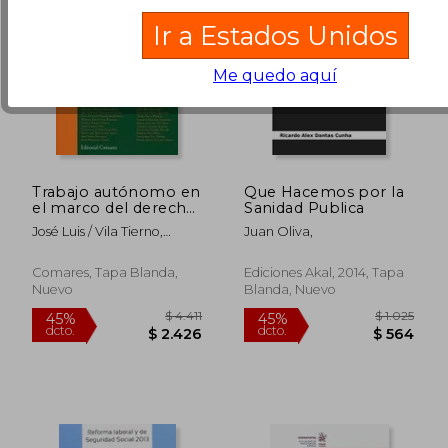
Ir a Estados Unidos
Me quedo aquí
Trabajo autónomo en
Que Hacemos por la
el marco del derecho
Sanidad Publica
del trabajo y de la
José Luis / Vila Tierno,
Juan Oliva,
Seguridad Social, E
Francisco Monereo Pérez
Comares, Tapa Blanda,
Ediciones Akal, 2014, Tapa
Nuevo
Blanda, Nuevo
$ 5.926
$ 2.7
45%
45%
dcto.
dcto.
$ 3.259
$ 1.5