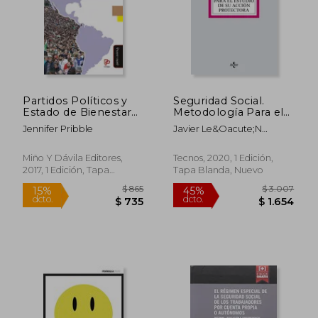
$ 1.637
$ 3.2
40%
45%
dcto.
dcto.
$ 982
$ 1.8
Partidos Políticos y
Seguridad Social.
Estado de Bienestar
Metodología Para el
en América Latina
Estudio de su Acción
Jennifer Pribble
Javier Le&Oacute;N
Protectora
Iglesias
Miño Y Dávila Editores,
Tecnos, 2020, 1 Edición,
2017, 1 Edición, Tapa
Tapa Blanda, Nuevo
Blanda, Nuevo