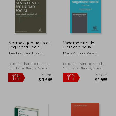
$ 1.293
$ 1.4
Normas generales de
Vademécum de
Seguridad Social
Derecho de la
Jurisprudencia
Seguridad Social 2ª
José Francisco Blasco
María Antonia Pérez
Sistematizada 1ª Ed.
Ed. 2013
Lahoz
Alonso
2013 (Textos Legales)
Editorial Tirant Lo Blanch,
Editorial Tirant Lo Blanch,
S.L., Tapa Blanda, Nuevo
S.L., Tapa Blanda, Nuevo