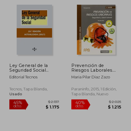
$ 2.713
$ 2.0
45%
45%
dcto.
dcto.
$ 1.492
$ 1.1
Ley General de la
Prevención de
Seguridad Social
Riesgos Laborales.
(Derecho - Biblioteca
Seguridad y Salud
Editorial Tecnos
Maria Pilar Diaz Zazo
De Textos Legales)
Laboral
Tecnos, Tapa Blanda,
Paraninfo, 2015, 1 Edición,
Usado
Tapa Blanda, Nuevo