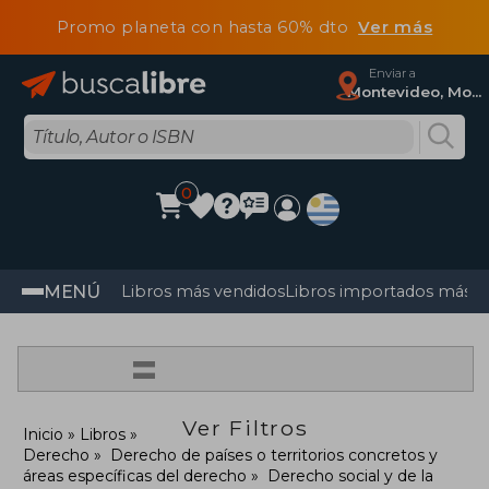
Promo planeta con hasta 60% dto
Ver más
Enviar a
Montevideo, Montevideo
0
MENÚ
Libros más vendidos
Libros importados más v
=
Ver Filtros
Inicio
Libros
Derecho
Derecho de países o territorios concretos y
áreas específicas del derecho
Derecho social y de la