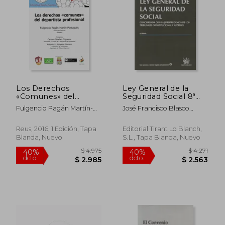
Los Derechos
Ley General de la
«Comunes» del
Seguridad Social 8ª
Deportista
Ed. 2014 (Textos
Fulgencio Pagán Martín-
José Francisco Blasco
Profesional (Derecho
Legales)
Portugués
Lahoz
Deportivo)
Reus, 2016, 1 Edición, Tapa
Editorial Tirant Lo Blanch,
Blanda, Nuevo
S.L., Tapa Blanda, Nuevo
$ 4.411
$ 1.0
45%
45%
dcto.
dcto.
$ 2.426
$ 5