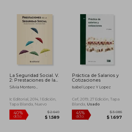
La Seguridad Social. V.
Práctica de Salarios y
2: Prestaciones de la
Cotizaciones
Seguridad Social
Silvia Montero
Isabel Lopez Y Lopez
Martín,Almudena
Carmona Ruiz
Ic Editorial, 2014, 1 Edición,
Cef, 2019, 27 Edición, Tapa
Tapa Blanda, Nuevo
Blanda,
Usado
$ 6.835
$ 3.
45%
45%
dcto.
dcto.
$ 3.759
$ 1.7