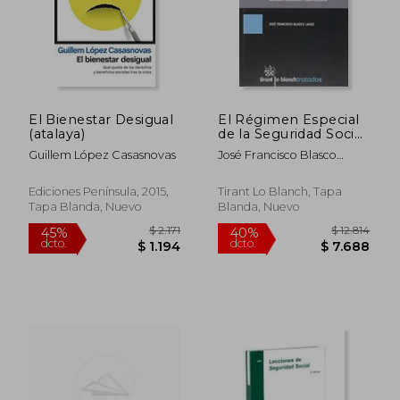
El Bienestar Desigual
El Régimen Especial
$ 865
$ 3.0
15%
45%
(atalaya)
de la Seguridad Social
dcto.
dcto.
$ 735
$ 1.6
de los Trabajadores
Guillem López Casasnovas
José Francisco Blasco
por Cuenta Propia o
Lahoz
Autónomos
Ediciones Península, 2015,
Tirant Lo Blanch, Tapa
Tapa Blanda, Nuevo
Blanda, Nuevo