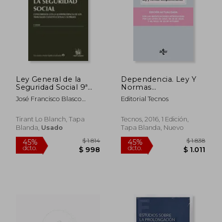
dcto.
dcto.
$ 6.444
$ 10.6
Ley General de la
Dependencia. Ley Y
Seguridad Social 9ª
Normas
Edición 2015 (Textos
Complementarias
José Francisco Blasco
Editorial Tecnos
Legales)
(Derecho - Biblioteca
Lahoz
De Textos Legales)
Tirant Lo Blanch, Tapa
Tecnos, 2016, 1 Edición,
Blanda,
Usado
Tapa Blanda, Nuevo