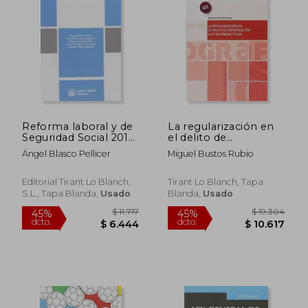
Reforma laboral y de
La regularización en
Seguridad Social 2013
el delito de
(Reformas)
defraudación a la
Ángel Blasco Pellicer
Miguel Bustos Rubio
Seguridad Social
Editorial Tirant Lo Blanch,
Tirant Lo Blanch, Tapa
S.L., Tapa Blanda,
Usado
Blanda,
Usado
$ 1.927
$ 1.
45%
40%
dcto.
dcto.
$ 1.060
$ 6