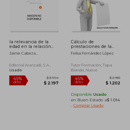
$ 1.194
$ 6.5
45%
40%
dcto.
dcto.
$ 657
$ 3.9
la relevancia de la
Cálculo de
edad en la relación
prestaciones de la
laboral y de seguridad
Seguridad Social.
Jaime Cabeza
Felisa Fernández López
social
UF0342.
Pereiro,maría Amparo
Ballester Pastor,marta
Editorial Aranzadi, S.a.,
Tutor Formación, Tapa
Fernández Prieto
Usado
Blanda, Nuevo
Disponible
Usado
en Buen Estado a
$ 1.014
.
Comprar Usado