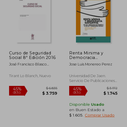
Curso de Seguridad
Renta Minima y
Social 8ª Edición 2016
Democracia
Sustantiva: De los
José Francisco Blasco
Jose Luis Monereo Perez
"Derechos de
Lahoz
Pobreza " a los de
"Ciudadania Social"
$ 7.683
$ 17.
Tirant Lo Blanch, Nuevo
Universidad De Jaen.
45%
45%
Servicio De Publicaciones
dcto.
dcto.
$ 4.226
$ 9.8
E Intercambio, 2021, 1
Edición, Tapa Blanda,
Nuevo
Disponible
Usado
en Buen Estado a
$ 1.605
.
Comprar Usado