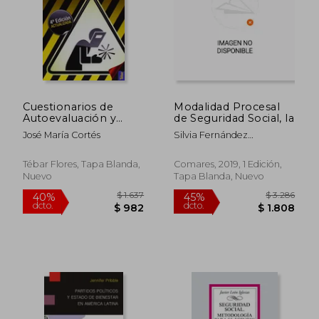
$ 2.617
$ 1.0
45%
40%
dcto.
dcto.
$ 1.439
$ 6
Cuestionarios de
Modalidad Procesal
Autoevaluación y
de Seguridad Social, la
Aprendizaje sobre
José María Cortés
Silvia Fernández
Seguridad e Higiene
Fernández
en el Trabajo
Tébar Flores, Tapa Blanda,
Comares, 2019, 1 Edición,
Nuevo
Tapa Blanda, Nuevo