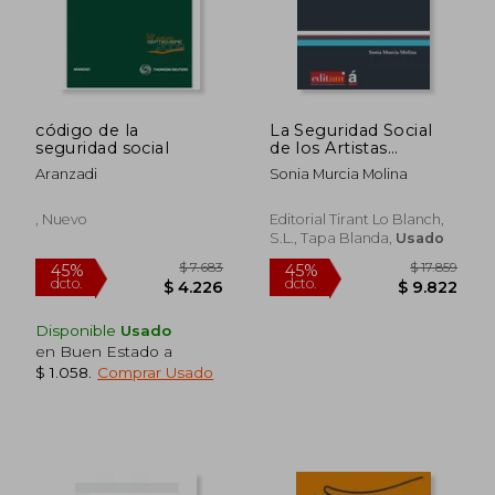
código de la
La Seguridad Social
seguridad social
de los Artistas
Profesionales en
Aranzadi
Sonia Murcia Molina
Espectáculos
Públicos
(Monografías)
, Nuevo
Editorial Tirant Lo Blanch,
S.L., Tapa Blanda,
Usado
$ 1.814
$ 2.3
45%
45%
dcto.
dcto.
$ 998
$ 1.3
Disponible
Usado
en Buen Estado a
$ 1.058
.
Comprar Usado