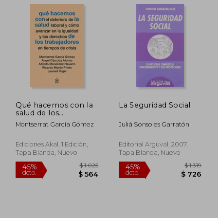
$ 2.894
$ 3.6
45%
45%
dcto.
dcto.
$ 1.592
$ 1.9
Qué hacemos con la
La Seguridad Social
salud de los
trabajadores en
Montserrat García Gómez
Juliá Sonsoles Garratón
tiempos de crisis
Ediciones Akal, 1 Edición,
Editorial Arguval, 2007,
Tapa Blanda, Nuevo
Tapa Blanda, Nuevo