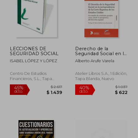
$ 7.210
$ 3.0
45%
40%
dcto.
dcto.
$ 3.965
$ 1.8
LECCIONES DE
Derecho de la
SEGURIDAD SOCIAL
Seguridad Social en la
jurisprudencia de la
ISABEL LÓPEZ Y LÓPEZ
Alberto Arufe Varela
Corte Suprema de los
Estados Unidos.: Un
estudio de veintisiete
Centro De Estudios
Atelier Libros S.A., 1 Edición,
grandes casos, desde
Financieros, S.L., Tapa
Tapa Blanda, Nuevo
la perspectiva del
Blanda,
Usado
Derecho español.
(Atelier Laboral)