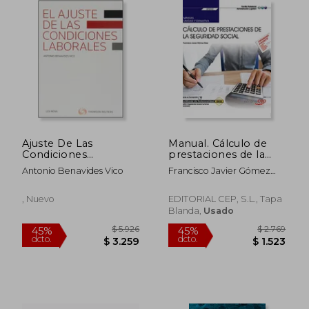
Ajuste De Las
Manual. Cálculo de
Condiciones
prestaciones de la
$ 2.137
$ 2.0
Laborales, El
Seguridad Social
45%
40%
Antonio Benavides Vico
Francisco Javier Gómez
dcto.
dcto.
(UF0342). Certificados
$ 1.175
$ 1.2
Sáez
de profesionalidad.
Gestión integrada de
, Nuevo
EDITORIAL CEP, S.L., Tapa
recursos humanos
Blanda,
Usado
(ADGD0208)