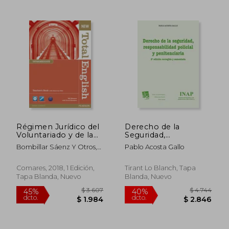
Régimen Jurídico del
Derecho de la
Voluntariado y de la
Seguridad,
Cooperación al
Responsabilidad
Bombillar Sáenz Y Otros,
Pablo Acosta Gallo
Desarrollo
Policial y
Francisco Miguel,López
Penitenciaria 2ª ed.
Bustos Y Otros, Francisco L.
corregida y
Comares, 2018, 1 Edición,
Tirant Lo Blanch, Tapa
aumentada 2015
Tapa Blanda, Nuevo
Blanda, Nuevo