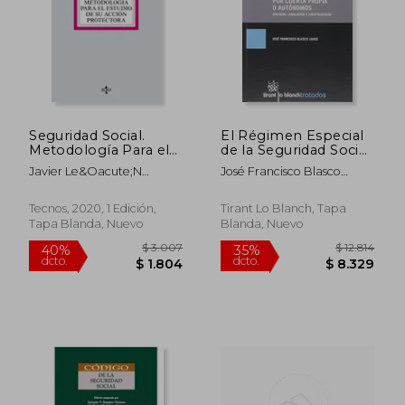
$ 1.037
$ 2.
30%
40%
dcto.
dcto.
$ 726
$ 1.5
Seguridad Social.
El Régimen Especial
Metodología Para el
de la Seguridad Social
Estudio de su Acción
de los Trabajadores
Javier Le&Oacute;N
José Francisco Blasco
Protectora
por Cuenta Propia o
Iglesias
Lahoz
Autónomos
Tecnos, 2020, 1 Edición,
Tirant Lo Blanch, Tapa
Tapa Blanda, Nuevo
Blanda, Nuevo