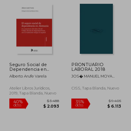
$ 7.480
$ 1.
40%
40%
dcto.
dcto.
$ 4.488
$ 1.0
Seguro Social de
PRONTUARIO
Dependencia en
LABORAL 2018
Alemania,El
Alberto Arufe Varela
JOS� MANUEL MOYA
CASTILLA
Atelier Libros Jurídicos,
CISS, Tapa Blanda, Nuevo
2019, Tapa Blanda, Nuevo