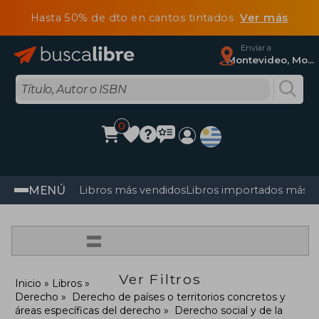
Hasta 50% de dto en cantos tintados
Ver más
Enviar a
Montevideo, Montevideo
0
MENÚ
Libros más vendidos
Libros importados más v
=
Ver Filtros
Inicio
Libros
Derecho
Derecho de países o territorios concretos y
áreas específicas del derecho
Derecho social y de la