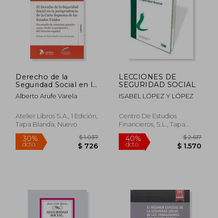
$ 2.617
$ 3.0
40%
35%
dcto.
dcto.
$ 1.570
$ 2.0
Derecho de la
LECCIONES DE
Seguridad Social en la
SEGURIDAD SOCIAL
jurisprudencia de la
Alberto Arufe Varela
ISABEL LÓPEZ Y LÓPEZ
Corte Suprema de los
Estados Unidos.: Un
estudio de veintisiete
Atelier Libros S.A., 1 Edición,
Centro De Estudios
grandes casos, desde
Tapa Blanda, Nuevo
Financieros, S.L., Tapa
la perspectiva del
Blanda,
Usado
Derecho español.
(Atelier Laboral)