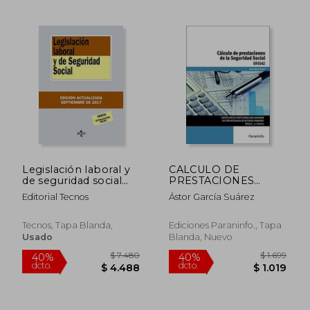
Legislación laboral y
CALCULO DE
de seguridad social
PRESTACIONES
(Derecho - Biblioteca
SEGURIDAD SOCIAL
Editorial Tecnos
Ástor García Suárez
De Textos Legales)
UF0342
Tecnos, Tapa Blanda,
Ediciones Paraninfo., Tapa
Usado
Blanda, Nuevo
$ 2.185
$ 2.5
40%
40%