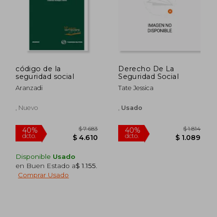
$ 3.007
$ 12.
40%
35%
dcto.
dcto.
$ 1.804
$ 8.3
código de la
Derecho De La
seguridad social
Seguridad Social
Aranzadi
Tate Jessica
, Nuevo
,
Usado
Disponible
Usado
en Buen Estado a
$ 1.155
.
Comprar Usado