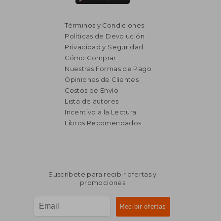
Términos y Condiciones
Políticas de Devolución
Privacidad y Seguridad
Cómo Comprar
Nuestras Formas de Pago
Opiniones de Clientes
Costos de Envío
Lista de autores
Incentivo a la Lectura
Libros Recomendados
$ 2.989
$ 2.7
40%
40%
dcto.
dcto.
$ 1.794
$ 1.6
Suscríbete para recibir ofertas y
promociones