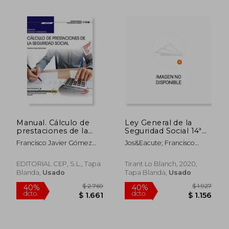
$ 2.137
$ 5.9
40%
40%
dcto.
dcto.
$ 1.282
$ 3.5
Manual. Cálculo de
Ley General de la
prestaciones de la
Seguridad Social 14ª
Seguridad Social
Edición 2020 (Textos
Francisco Javier Gómez
Jos&Eacute; Francisco
(UF0342). Certificados
Legales)
Sáez
Blasco Lahoz
de profesionalidad.
Gestión integrada de
EDITORIAL CEP, S.L., Tapa
Tirant Lo Blanch, 2020,
recursos humanos
Blanda,
Usado
Tapa Blanda,
Usado
(ADGD0208)