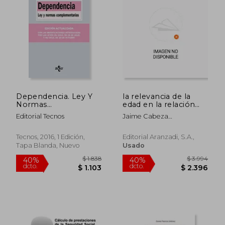
Dependencia. Ley Y
la relevancia de la
Normas
edad en la relación
Complementarias
laboral y de seguridad
Editorial Tecnos
Jaime Cabeza
(Derecho - Biblioteca
social
Pereiro,maría Amparo
De Textos Legales)
Ballester Pastor,marta
Tecnos, 2016, 1 Edición,
Editorial Aranzadi, S.a.,
Fernández Prieto
Tapa Blanda, Nuevo
Usado
$ 4.271
$ 6.5
35%
35%
dcto.
dcto.
$ 2.776
$ 4.2