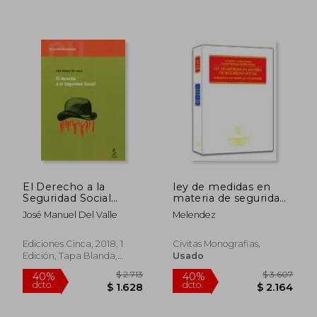
El Derecho a la
ley de medidas en
Seguridad Social
materia de seguridad
(Universidad)
social
José Manuel Del Valle
Melendez
Ediciones Cinca, 2018, 1
Civitas Monografias,
Edición, Tapa Blanda,
Usado
Nuevo
$ 2.649
$ 3.0
35%
40%