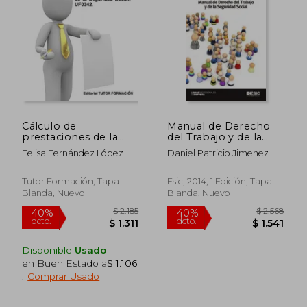
Cálculo de
Manual de Derecho
prestaciones de la
del Trabajo y de la
Seguridad Social.
Seguridad Social
Felisa Fernández López
Daniel Patricio Jimenez
UF0342.
Tutor Formación, Tapa
Esic, 2014, 1 Edición, Tapa
Blanda, Nuevo
Blanda, Nuevo
$ 4.006
$ 2.
40%
40%
Disponible
Usado
dcto.
dcto.
$ 2.403
$ 1.5
en Buen Estado a
$ 1.106
.
Comprar Usado