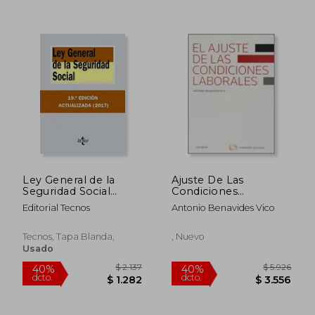
dcto.
dcto.
$ 1.722
$ 1.8
Ley General de la
Ajuste De Las
Seguridad Social
Condiciones
(Derecho - Biblioteca
Laborales, El
Editorial Tecnos
Antonio Benavides Vico
De Textos Legales)
Tecnos, Tapa Blanda,
, Nuevo
Usado