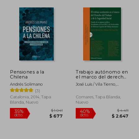
$ 1.319
$ 1.0
40%
40%
dcto.
dcto.
$ 792
$ 6
Pensiones a la
Trabajo autónomo en
Chilena
el marco del derecho
del trabajo y de la
Andrés Solimano
José Luis / Vila Tierno,
Seguridad Social, E
Francisco Monereo Pérez
(3)
Catalonia, 2014, Tapa
Comares, Tapa Blanda,
Blanda, Nuevo
Nuevo