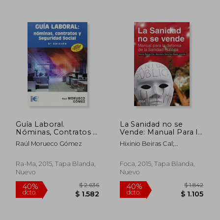
Guía Laboral.
La Sanidad no se
Nóminas, Contratos Y
Vende: Manual Para la
Seguridad Social - 9ª
Defensa de la Sanidad
Raúl Morueco Gómez
Hixinio Beiras Cal;
Edición (informatica
Pública
Marciano S&Aacute;Nchez
General)
Bayle
Ra-Ma, 2015, Tapa Blanda,
Foca, 2015, Tapa Blanda,
Nuevo
Nuevo
$ 1.838
$ 3.9
40%
40%
dcto.
dcto.
$ 1.103
$ 2.3