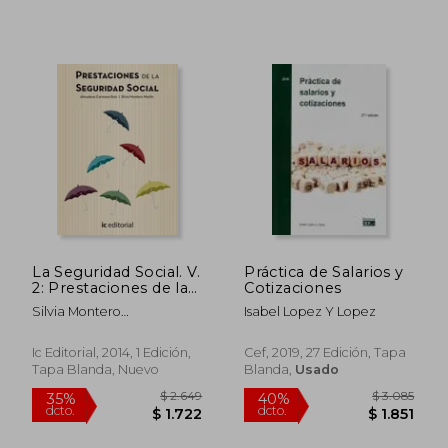
La Seguridad Social. V.
Práctica de Salarios y
2: Prestaciones de la
Cotizaciones
Seguridad Social
Silvia Montero
Isabel Lopez Y Lopez
$ 6.835
$ 3.
40%
40%
Martín,Almudena
dcto.
dcto.
$ 4.101
$ 1.9
Carmona Ruiz
Ic Editorial, 2014, 1 Edición,
Cef, 2019, 27 Edición, Tapa
Tapa Blanda, Nuevo
Blanda,
Usado