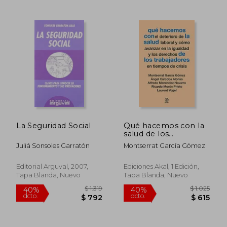
$ 2.713
$ 3.6
40%
40%
dcto.
dcto.
$ 1.628
$ 2.1
La Seguridad Social
Qué hacemos con la
salud de los
trabajadores en
Juliá Sonsoles Garratón
Montserrat García Gómez
tiempos de crisis
Editorial Arguval, 2007,
Ediciones Akal, 1 Edición,
Tapa Blanda, Nuevo
Tapa Blanda, Nuevo