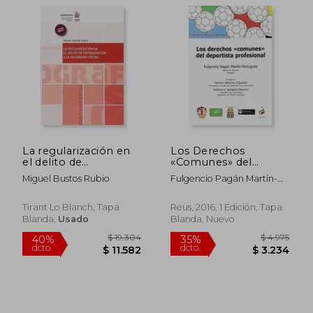
$ 1.041
$ 4.
35%
40%
dcto.
dcto.
$ 677
$ 2.6
La regularización en
Los Derechos
el delito de
«Comunes» del
defraudación a la
Deportista
Miguel Bustos Rubio
Fulgencio Pagán Martín-
Seguridad Social
Profesional (Derecho
Portugués
Deportivo)
Tirant Lo Blanch, Tapa
Reus, 2016, 1 Edición, Tapa
Blanda,
Usado
Blanda, Nuevo