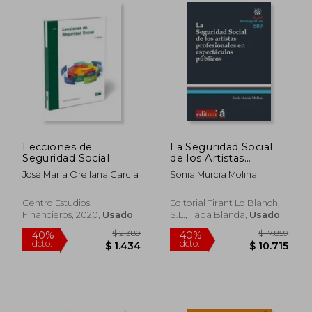
$ 7.683
$ 1.
40%
40%
dcto.
dcto.
$ 4.610
$ 1.0
Lecciones de
La Seguridad Social
Seguridad Social
de los Artistas
Profesionales en
José María Orellana García
Sonia Murcia Molina
Espectáculos
Públicos
(Monografías)
Centro Estudios
Editorial Tirant Lo Blanch,
Financieros, 2020,
Usado
S.L., Tapa Blanda,
Usado