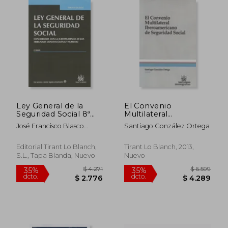
Ley General de la
El Convenio
Seguridad Social 8ª
Multilateral
$ 1.025
$ 11.
Ed. 2014 (Textos
Iberoamericano De
40%
40%
José Francisco Blasco
Santiago González Ortega
dcto.
dcto.
Legales)
Seguridad Social
$ 615
$ 7.0
Lahoz
Editorial Tirant Lo Blanch,
Tirant Lo Blanch, 2013,
S.L., Tapa Blanda, Nuevo
Nuevo