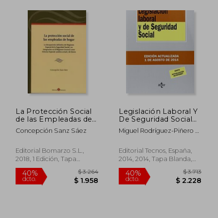
$ 2.636
$ 1.8
40%
40%
dcto.
dcto.
$ 1.582
$ 1.1
La Protección Social
Legislación Laboral Y
de las Empleadas de
De Seguridad Social
Hogar
(derecho - Biblioteca
Concepción Sanz Sáez
Miguel Rodríguez-Piñero Y
De Textos Legales)
Bravo-Ferrer,antonio
Ojeda Avilés,maría
Editorial Bomarzo S.L.,
Editorial Tecnos, España,
Fernanda Fernández
2018, 1 Edición, Tapa
2014, 2014, Tapa Blanda,
López,juan Gorelli
Blanda, Nuevo
Nuevo
Hernández,jaime
Castiñeira Fernández,luis
Hurtado González,editorial
Tecnos