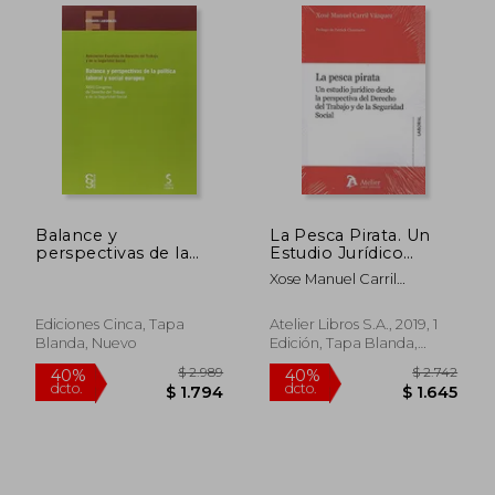
$ 1.050
$ 1.0
15%
15%
Balance y
La Pesca Pirata. Un
dcto.
dcto.
$ 893
$ 8
perspectivas de la
Estudio Jurídico
política laboral y
Desde la Perspectiva
Xose Manuel Carril
social europea: XXVII
del Derecho del
V&Aacute;Zquez
Congreso de
Trabajo y de la
Derecho del Trabajo y
Seguridad Social.
Ediciones Cinca, Tapa
Atelier Libros S.A., 2019, 1
de la Seguridad Social
Blanda, Nuevo
Edición, Tapa Blanda,
(Estudios Laborales)
Nuevo