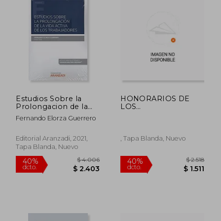
Estudios Sobre la
HONORARIOS DE
Prolongacion de la
LOS
Vida Activa de los
ORDENAMIENTOS
Fernando Elorza Guerrero
Trabajado
NORTEAMERICANO
ESPAÃ‘OL Y
$ 19.304
$ 4.9
PORTUGUES
40%
35%
Editorial Aranzadi, 2021,
, Tapa Blanda, Nuevo
dcto.
dcto.
$ 11.582
$ 3.2
Tapa Blanda, Nuevo