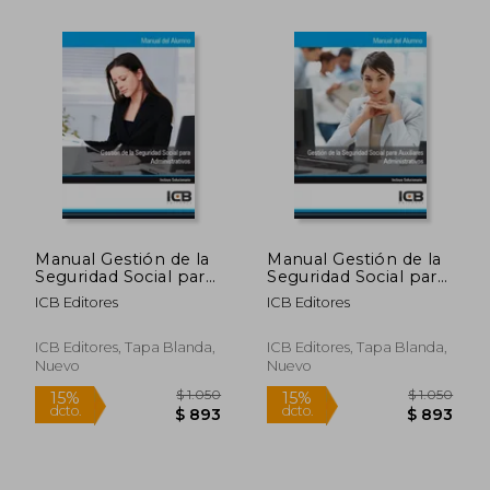
dcto.
dcto.
$ 1.311
$ 1.5
Manual Gestión de la
Manual Gestión de la
Seguridad Social para
Seguridad Social para
Administrativos
Auxiliares
ICB Editores
ICB Editores
Administrativos
ICB Editores, Tapa Blanda,
ICB Editores, Tapa Blanda,
Nuevo
Nuevo