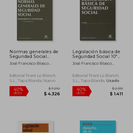
Normas generales de
Legislación básica de
Seguridad Social
Seguridad Social 10ª
Jurisprudencia
Ed. 2013 (Textos
José Francisco Blasco
José Francisco Blasco
Sistematizada 1ª Ed.
Legales)
Lahoz
Lahoz
2013 (Textos Legales)
Editorial Tirant Lo Blanch,
Editorial Tirant Lo Blanch,
S.L., Tapa Blanda, Nuevo
S.L., Tapa Blanda,
Usado
$ 7.210
$ 2.
40%
40%
dcto.
dcto.