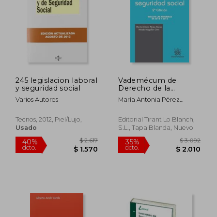
$ 4.326
$ 1.4
245 legislacion laboral
Vademécum de
y seguridad social
Derecho de la
Seguridad Social 2ª
Varios Autores
María Antonia Pérez
Ed. 2013
Alonso
Tecnos, 2012, Piel/lujo,
Editorial Tirant Lo Blanch,
Usado
S.L., Tapa Blanda, Nuevo