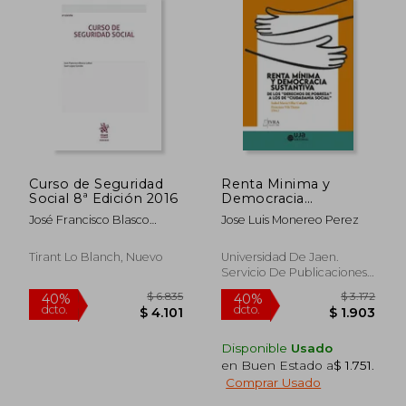
Curso de Seguridad
Renta Minima y
Social 8ª Edición 2016
Democracia
Sustantiva: De los
José Francisco Blasco
Jose Luis Monereo Perez
"Derechos de
Lahoz
Pobreza " a los de
$ 2.389
$ 17.
40%
40%
"Ciudadania Social"
Tirant Lo Blanch, Nuevo
Universidad De Jaen.
dcto.
dcto.
$ 1.434
$ 10.7
Servicio De Publicaciones
E Intercambio, 2021, 1
Edición, Tapa Blanda,
Nuevo
Disponible
Usado
en Buen Estado a
$ 1.751
.
Comprar Usado