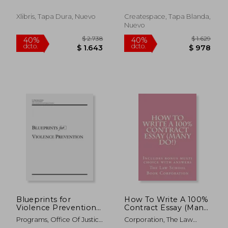
Higher for Children
the 2015 BAR EXAM
and Families (en
(en Inglés)
Xlibris, Tapa Dura, Nuevo
Createspace, Tapa Blanda,
Inglés)
Nuevo
$ 3.898
$ 2.6
40%
40%
dcto.
dcto.
$ 2.339
$ 1.6
Blueprints for
How To Write A 100%
Violence Prevention
Contract Essay (Many
(en Inglés)
Do!): Includes bonus
Programs, Office Of Justice
Corporation, The Law
multi choice with