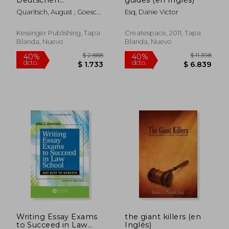
Strafprocesses (1898)
Quaritsch, August ; Goesch,
Esq, Danie Victor
(en Alemán)
Carl
Kessinger Publishing, Tapa
Createspace, 2011, Tapa
Blanda, Nuevo
Blanda, Nuevo
$ 2.485
$ 2.8
40%
40%
dcto.
dcto.
$ 1.491
$ 1.6
Writing Essay Exams
the giant killers (en
to Succeed in Law
Inglés)