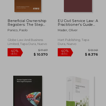
Beneficial Ownership
EU Civil Service Law: A
Registers: The Step
Practitioner's Guide
Handbook for
(en Inglés)
Panico, Paolo
Mader, Oliver
Advisers (en Inglés)
$ 10.691
$ 16.
40%
40%
dcto.
dcto.
$ 6.415
$ 9.9
Globe Law And Business
Hart Publishing, Tapa
Limited, Tapa Dura, Nuevo
Dura, Nuevo