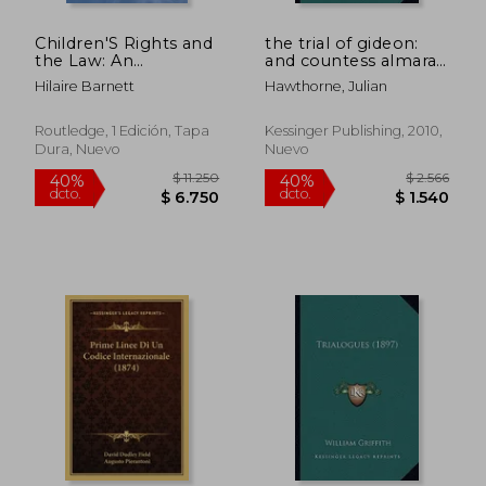
Children'S Rights and
the trial of gideon:
the Law: An
and countess almara's
Introduction (en
murder (1886) (en
Hilaire Barnett
Hawthorne, Julian
Inglés)
Inglés)
Routledge, 1 Edición, Tapa
Kessinger Publishing, 2010,
Dura, Nuevo
Nuevo
$ 10.243
$ 16.8
40%
40%
dcto.
dcto.
$ 6.146
$ 10.1