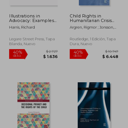
Illustrations in
Child Rights in
Advocacy: Examples
Humanitarian Crisis
of Conducting the
(Routledge
Harris, Richard
Argren, Rigmor ; Jonsson,
Prosecution and
Humanitarian Studies)
Jessica
Defense of Civil and
(en Inglés)
Criminal Cases,
Legare Street Press, Tapa
Routledge, 1 Edición, Tapa
Including Methods of
Blanda, Nuevo
Dura, Nuevo
Cross-examination
(en Inglés)
$ 14.062
$ 5.
40%
40%
dcto.
dcto.
$ 8.437
$ 3.5