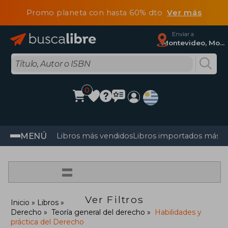
Promo planeta con hasta 60% dto
Ver más
Enviar a
Montevideo, Montevideo
0
MENÚ
Libros más vendidos
Libros importados más v
=
Ver Filtros
Inicio
Libros
Derecho
Teoría general del derecho
Habilidades y
práctica del Derecho