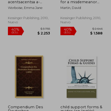
acentsacentsa a-
for a misdemeanor
acentsa acentss trials
(1819) (en Inglés)
Worboise, Emma Jane
Martin, David
and triumphs (1860)
(en Inglés)
Kessinger Publishing, 2010,
Kessinger Publishing, 2010,
Nuevo
Nuevo
$ 2.485
$ 2.9
40%
40%
dcto.
dcto.
$ 1.491
$ 1.7
Compendium Des
child support forms &
Deutschen
guides (en Inglés)