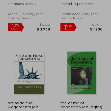
School: (Not Just to
Dernbach, John C.
Parenti Esq, Robert V.
Survive) (en Inglés)
Aspen Publishing, Tapa
Createspace, 2010, Tapa
Blanda, Nuevo
Blanda, Nuevo
$ 3.755
$ 2.6
40%
40%
dcto.
dcto.
$ 2.253
$ 1.5
set aside final
the game of
judgements (en
deposition (en Inglés)
Inglés)