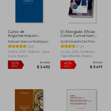
Curso de
El Abogado Eficaz:
Argumentacion
Cómo Convencer,
Juridica
Persuadir e Influir en
Manuel Atienza Rodríguez
Jordi Estalella Del Pino
los Juicios
(10)
(1)
Trotta, 2013, 1 Edición, Tapa
La Ley, 2014, 4 Edición,
Dura, Nuevo
Tapa Blanda, Nuevo
$ 4.863
$ 5.6
50%
40%
dcto.
dcto.