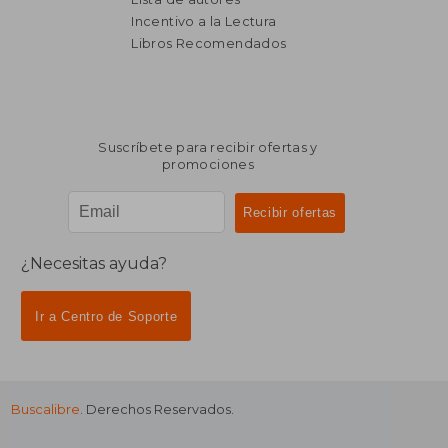
Incentivo a la Lectura
$ 2.206
$ 3.0
40%
40%
dcto.
dcto.
$ 1.324
$ 1.8
Libros Recomendados
Suscríbete para recibir ofertas y
promociones
¿Necesitas ayuda?
Ir a Centro de Soporte
Buscalibre
. Derechos Reservados.