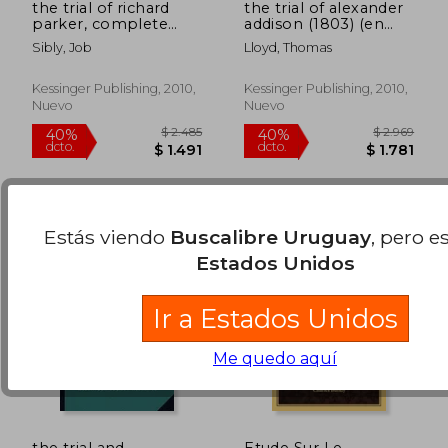
the trial of richard
the trial of alexander
parker, complete
addison (1803) (en
(1797) (en Inglés)
Inglés)
Sibly, Job
Lloyd, Thomas
$ 3.210
$ 3.6
40%
40%
dcto.
dcto.
$ 1.926
$ 2.2
Kessinger Publishing, 2010,
Kessinger Publishing, 2010,
Nuevo
Nuevo
Estás viendo
Buscalibre Uruguay
, pero e
Estados Unidos
Ir a Estados Unidos
Me quedo aquí
the trial and
Etude Sur Le