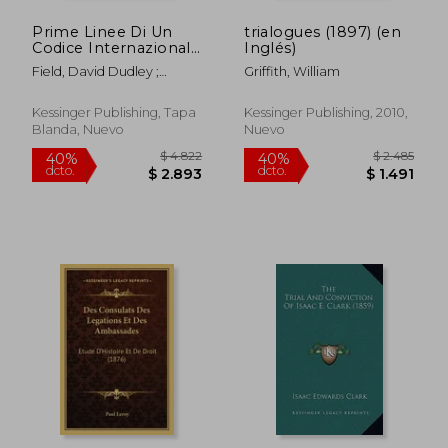
Prime Linee Di Un
trialogues (1897) (en
Codice Internazionale
Inglés)
(1874) (en Italiano)
Field, David Dudley ;
Griffith, William
Pierantoni, Augusto
Kessinger Publishing, Tapa
Kessinger Publishing, 2010,
Blanda, Nuevo
Nuevo
$ 11.250
$ 2.5
40%
40%
dcto.
dcto.