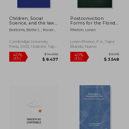
Children, Social
Postconviction
Science, and the law
Forms for the Florida
(en Inglés)
Prisoner (en Inglés)
Bottoms, Bette L. ; Kovera,
Rhoton, Loren
Margaret Bull ; McAuliff,
Bradley D.
Cambridge University
Loren Rhoton, P.A., Tapa
Press, 2002, 1 Edición, Tapa
Blanda, Nuevo
Dura, Nuevo
$ 1.981
$ 13.2
40%
40%
dcto.
dcto.
$ 1.189
$ 7.9