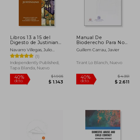
$ 2.432
$ 3.4
Libros 13 a 15 del
Manual De
Digesto de Justiniano:
Bioderecho Para No
Texto latino-español
Juristas
Navarro Villegas, Julio
Guillem Carrau, Javier
y ensayo
César ; Navarro Villegas,
(1)
introductorio
Julio César
Independently Published,
Tirant Lo Blanch, Nuevo
Tapa Blanda, Nuevo