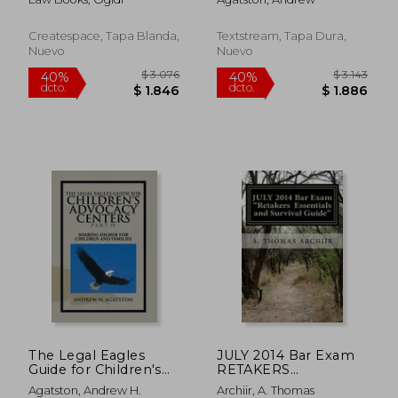
Read Version ... LOOK
INSIDE! (en Inglés)
Createspace, Tapa Blanda,
Textstream, Tapa Dura,
Nuevo
Nuevo
$ 6.230
$ 2.0
40%
40%
dcto.
dcto.
$ 3.738
$ 1.2
The Legal Eagles
JULY 2014 Bar Exam
Guide for Children's
RETAKERS
Advocacy Centers
ESSENTIALS: and
Agatston, Andrew H.
Archiir, A. Thomas
Part IV: Soaring
SURVIVAL GUIDE for