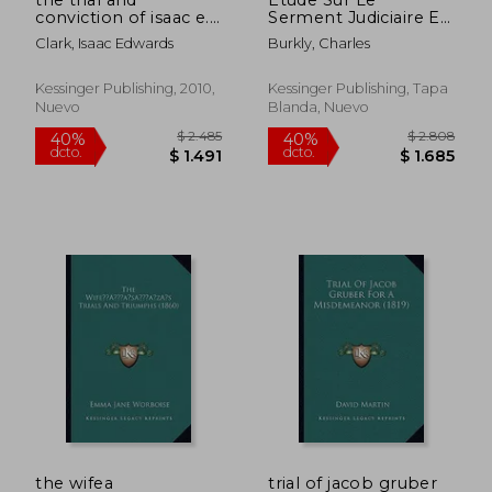
conviction of isaac e.
Serment Judiciaire Et
clark (1859) the trial
Extrajudiciaire (1882)
Clark, Isaac Edwards
Burkly, Charles
and conviction of
(en Francés)
isaac e. clark (1859)
(en Inglés)
Kessinger Publishing, 2010,
Kessinger Publishing, Tapa
Nuevo
Blanda, Nuevo
$ 4.499
$ 3.5
40%
40%
dcto.
dcto.
$ 2.700
$ 2.1
the wifea
trial of jacob gruber