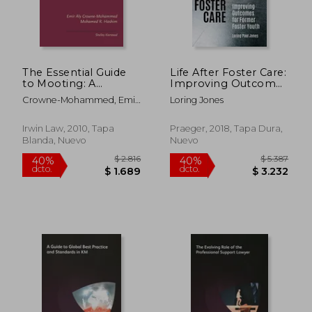
$ 8.878
$ 11.
40%
40%
dcto.
dcto.
$ 5.327
$ 6.7
The Essential Guide
Life After Foster Care:
to Mooting: A
Improving Outcomes
Handbook for Law
for Former Foster
Crowne-Mohammed, Emir
Loring Jones
Students (en Inglés)
Youth (en Inglés)
Aly ; Hashim, Mohammed ;
Kierstead, Shelley
Irwin Law, 2010, Tapa
Praeger, 2018, Tapa Dura,
Blanda, Nuevo
Nuevo