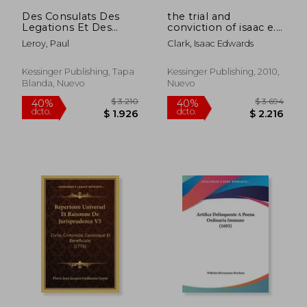
$ 6.750
$ 1.5
Des Consulats Des
the trial and
Legations Et Des
conviction of isaac e.
Ambassades: Etude
clark (1859) (en
Leroy, Paul
Clark, Isaac Edwards
D'Histoire Et De Droit
Inglés)
(1876) (en Francés)
Kessinger Publishing, Tapa
Kessinger Publishing, 2010,
Blanda, Nuevo
Nuevo