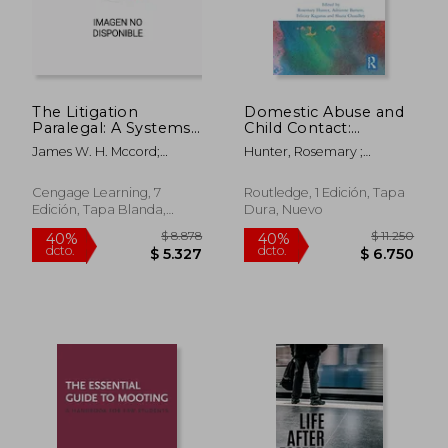
$ 1.905
$ 4.
40%
40%
dcto.
dcto.
$ 1.143
$ 2.6
The Litigation
Domestic Abuse and
Paralegal: A Systems
Child Contact:
Approach (en Inglés)
International
James W. H. Mccord;
Hunter, Rosemary ;
Experience (en
Pamela Tepper
Barnett, Adrienne ;
Inglés)
Kaganas, Felicity
Cengage Learning, 7
Routledge, 1 Edición, Tapa
Edición, Tapa Blanda,
Dura, Nuevo
Nuevo