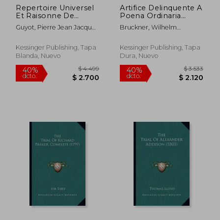
Repertoire Universel
Artifice Delinquente A
$ 4.822
$ 2.4
40%
40%
Et Raisonne De
Poena Ordinaria
dcto.
dcto.
$ 2.893
$ 1.4
Jurisprudence V5:
Immune (1693) (en
Guyot, Pierre Jean Jacques
Bruckner, Wilhelm
Civile, Criminelle,
Latin)
Guillaume
Hieronymus
Canonique Et
Beneficiale (1776) (en
Kessinger Publishing, Tapa
Kessinger Publishing, Tapa
Francés)
Blanda, Nuevo
Dura, Nuevo