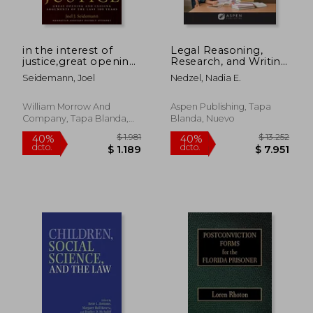
in the interest of
Legal Reasoning,
justice,great opening
Research, and Writing
and closing
for International
Seidemann, Joel
Nedzel, Nadia E.
arguments of the last
Graduate Students:
100 years (en Inglés)
[Connected Ebook]
(en Inglés)
William Morrow And
Aspen Publishing, Tapa
Company, Tapa Blanda,
Blanda, Nuevo
Nuevo
$ 16.641
$ 10.8
40%
40%
dcto.
dcto.
$ 9.985
$ 6.5