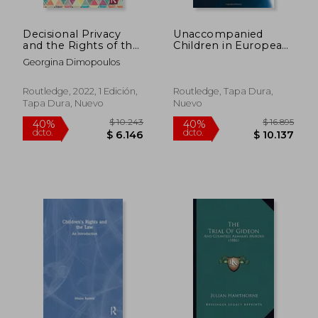
Decisional Privacy
Unaccompanied
and the Rights of the
Children in European
Child (Routledge
Migration and Asylum
Georgina Dimopoulos
Research in Human
Practices: In Whose
Rights Law) (en
Best Interests?
Inglés)
(Routledge Research
Routledge, 2022, 1 Edición,
Routledge, Tapa Dura,
in Asylum, Migration
Tapa Dura, Nuevo
Nuevo
and Refugee Law)
$ 2.727
$ 10.7
40%
40%
dcto.
dcto.
$ 1.636
$ 6.4