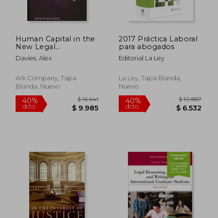
Human Capital in the
2017 Práctica Laboral
New Legal
para abogados
Ecosystem (en
Davies, Alex
Editorial La Ley
Inglés)
Ark Company, Tapa
La Ley, Tapa Blanda,
Blanda, Nuevo
Nuevo
$ 17.617
$ 13.
40%
40%
dcto.
dcto.
$ 10.570
$ 8.3