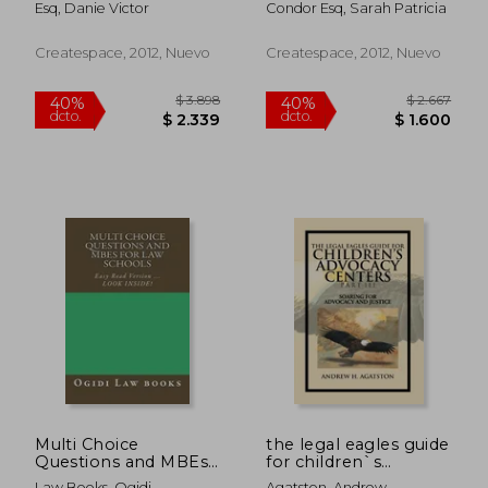
Esq, Danie Victor
Condor Esq, Sarah Patricia
Createspace, 2012, Nuevo
Createspace, 2012, Nuevo
$ 2.888
$ 11.
40%
40%
dcto.
dcto.
$ 1.733
$ 6.8
Multi Choice
the legal eagles guide
Questions and MBEs
for children`s
for law schools: Easy
advocacy centers
Law Books, Ogidi
Agatston, Andrew