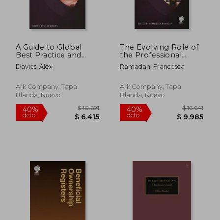
A Guide to Global
The Evolving Role of
$ 2.816
$ 5.3
40%
40%
Best Practice and
the Professional
dcto.
dcto.
$ 1.689
$ 3.2
Standards in KM (en
Support Lawyer (en
Davies, Alex
Ramadan, Francesca
Inglés)
Inglés)
Ark Company, Tapa
Ark Company, Tapa
Blanda, Nuevo
Blanda, Nuevo