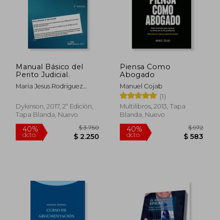
Manual Básico del
Piensa Como
Perito Judicial.
Abogado
Maria Jesus Rodriguez
Manuel Cojab
Garcia
(1)
Dykinson, 2017, 2ª Edición,
Multilibros, 2013, Tapa
Tapa Blanda, Nuevo
Blanda, Nuevo
$ 3.750
$ 9
40%
40%
dcto.
dcto.
$ 2.250
$ 5